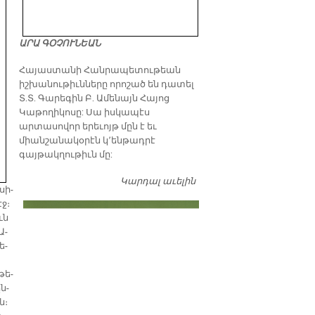
ԱՐԱ ԳՕՉՈՒՆԵԱՆ
​Հայաստանի Հանրապետութեան
իշխանութիւնները որոշած են դատել
Տ.Տ. Գարեգին Բ. Ամենայն Հայոց
Կաթողիկոսը: Սա իսկապէս
արտասովոր երեւոյթ մըն է եւ
միանշանակօրէն կ՚ենթադրէ
գայթակղութիւն մը:
Կարդալ աւելին
Դատել…
սի­
էջ։
ւն
Ա­
ե­
թե­
ըն­
ն։