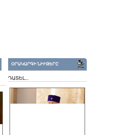
ՕՐԱԿԱՐԳԻ ՆԻՒԹԵՐԸ
ԴԱՏԵԼ…