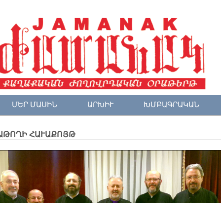
ՄԵՐ ՄԱՍԻՆ
ԱՐԽԻՒ
ԽՄԲԱԳՐԱԿԱՆ
ԱԹՈՂԻ ՀԱՒԱՔՈՅԹ