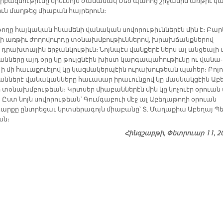
Սրբազ­նու­թիւ­նը միեւ­նոյն ժա­մա­նակ Մեծ պա­հոց շրջա­նին առ­թիւ կա
իւն մաղ­թեց միա­բան հայ­րե­րուն։
թո­ղը հայ­կա­կան հնա­մե­նի վա­նա­կան սո­վո­րու­թիւն­նե­րէն մին է։ Բա­ր
ի առ­թիւ ժո­ղո­վուր­դը տօ­նախմ­բու­թիւն­նե­րով, խրախ­ճանք­նե­րով
դրախ­տա­յին եր­ջան­կու­թիւն։ Նոյն­պէս վան­քե­րէ ներս ալ ան­ցեա­լի 
ան­նե­րը այդ օ­րը կը թուլց­նէին խիստ կար­գա­պա­հու­թիւ­նը ու վա­նա­
ի մի հա­ւա­քուե­լով կը կազ­մա­կեր­պէին ու­րա­խու­թեան պա­հեր։ Բո­լ
ն­նե­րէ վա­նա­կան­նե­րը հա­ւա­սար ի­րա­ւուն­քով կը մաս­նակ­ցէին Ա­բե
ի տօ­նախմ­բու­թեան։ Կրտսեր միա­բան­նե­րէն մին կը կո­չուէր օ­րուան 
։ Ըստ նոյն սո­վո­րու­թեան՝ Գում­գա­բուի մէջ ալ Ա­բե­ղա­թո­ղի օ­րուան
ր­քը ընտ­րե­ցաւ կրտսե­րա­գոյն միա­բա­նը՝ Տ. Մա­ղա­քիա Ա­բե­ղայ Պե
եան։
Հինգշաբթի, Փետրուար 11, 2