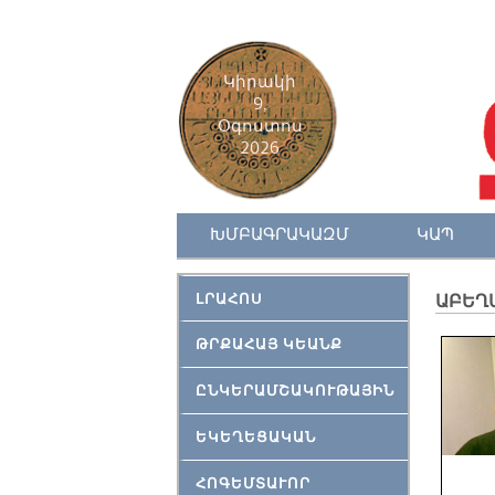
Կիրակի
9,
Օգոստոս
2026
ԽՄԲԱԳՐԱԿԱԶՄ
ԿԱՊ
ԼՐԱՀՈՍ
ԱԲԵՂ
ԹՐՔԱՀԱՅ ԿԵԱՆՔ
ԸՆԿԵՐԱՄՇԱԿՈՒԹԱՅԻՆ
ԵԿԵՂԵՑԱԿԱՆ
ՀՈԳԵՄՏԱՒՈՐ