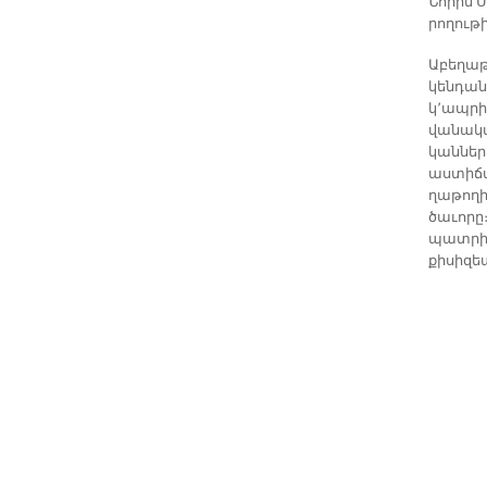
Նո­րին 
րո­ղու­թ
Ա­բե­ղա­
կեն­դա­ն
կ՚ապ­րի 
վա­նա­կ
կան­ներ 
աս­տի­ճա
ղա­թո­ղ
ծա­ւո­րը
պատ­րիա
քի­սի­զ