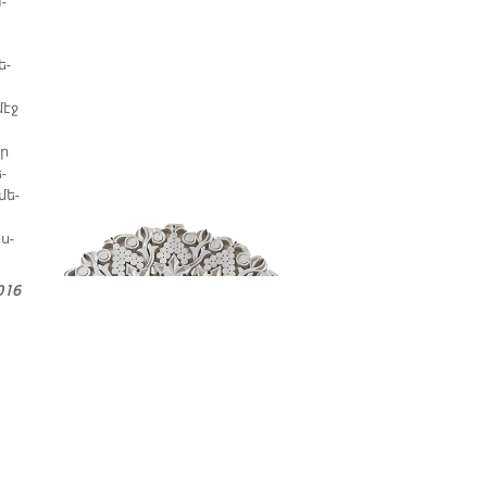
­
ե­
մէջ
որ
­
մե­
ս­
016