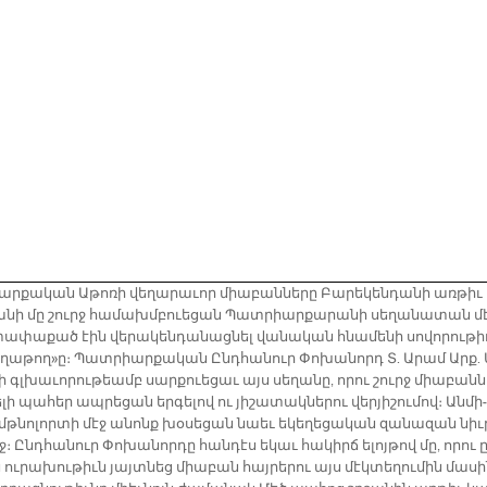
ր­քա­կան Ա­թո­ռի վե­ղա­րա­ւոր միա­բան­նե­րը Բա­րե­կեն­դա­նի առ­թիւ 
ղա­նի մը շուրջ հա­մախմ­բուե­ցան Պատ­րիար­քա­րա­նի սե­ղա­նա­տան մ
փա­փա­քած էին վե­րա­կեն­դա­նաց­նել վա­նա­կան հնա­մե­նի սո­վո­րու­թի
բե­ղա­թող»ը։ Պատ­րիար­քա­կան Ընդ­հա­նուր Փո­խա­նորդ Տ. Ա­րամ Արք. 
ի գլխա­ւո­րու­թեամբ սար­քուե­ցաւ այս սե­ղա­նը, ո­րու շուրջ միա­բան­ն
­լի պա­հեր ապ­րե­ցան եր­գե­լով ու յի­շա­տակ­նե­րու վեր­յի­շու­մով։ Ան­մի­
մթնո­լոր­տի մէջ ա­նոնք խօ­սե­ցան նաեւ ե­կե­ղե­ցա­կան զա­նա­զան նիւ­
ջ։ Ընդ­հա­նուր Փո­խա­նոր­դը հան­դէս ե­կաւ հա­կիրճ ե­լոյ­թով մը, ո­րու 
ու­րա­խու­թիւն յայտ­նեց միա­բան հայ­րե­րու այս մէկ­տե­ղու­մին մա­սի