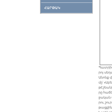
ՀԱՐԹԱԿ
Պատ­րիա
րոյ սե­
Ա­նոնք 
մը՝ «Ա­
թէ­շեա­ն
րը հա­ճե
ջա­կան 
րու շուր
թաց­քին 