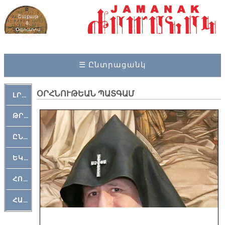
Շաբաթ
8,
Օգոստոս
2026
☰ Ընտրացանկ
ՕՐՀՆՈՒԹԵԱՆ ՊԱՏԳԱՄ
ԼՐԱՀՈՍ
ԹՐՔԱՀԱՅ ԿԵԱՆՔ
ԸՆԿԵՐԱՄՇԱԿՈՒԹԱՅԻՆ
ԵԿԵՂԵՑԱԿԱՆ
ՀՈԳԵՄՏԱՒՈՐ
ՀԱՐԹԱԿ