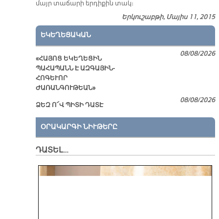
մայր տաճարի երդիքին տակ։
Երկուշաբթի, Մայիս 11, 2015
ԵԿԵՂԵՑԱԿԱՆ
08/08/2026
«ՀԱՅՈՑ ԵԿԵՂԵՑԻՆ
ՊԱՀԱՊԱՆՆ Է ԱԶԳԱՅԻՆ-
ՀՈԳԵՒՈՐ
ԺԱՌԱՆԳՈՒԹԵԱՆ»
08/08/2026
ՁԵԶ Ո՜Վ ՊԻՏԻ ԴԱՏԷ
ՕՐԱԿԱՐԳԻ ՆԻՒԹԵՐԸ
ԴԱՏԵԼ…