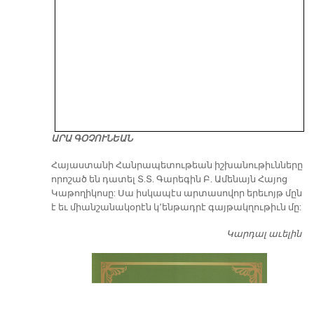
ԱՐԱ ԳՕՉՈՒՆԵԱՆ
​Հայաստանի Հանրապետութեան իշխանութիւնները
որոշած են դատել Տ.Տ. Գարեգին Բ. Ամենայն Հայոց
Կաթողիկոսը: Սա իսկապէս արտասովոր երեւոյթ մըն
է եւ միանշանակօրէն կ՚ենթադրէ գայթակղութիւն մը:
Կարդալ աւելին
Դ