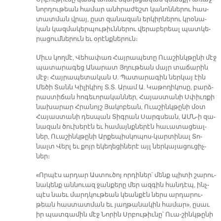
նոր­դու­թեան հա­մար անհ­րա­ժեշտ կա­նոն­նե­րու հաս­
տատ­ման վրայ, ըստ զա­նա­զան եր­կիր­նե­րու կրօ­նա­
կան կազ­մա­կեր­պու­թիւն­նե­րու վե­րա­բե­րեալ պատ­կե­
րա­ցում­նե­րուն եւ օ­րէնք­նե­րուն։
Միւս կող­մէ, Վե­հա­փառ Հայ­րա­պե­տը Ո­ւա­շինկ­թը­նի մէջ
պա­տա­րա­գեց Ա­նա­րատ Յղու­թեան մայր տա­ճա­րին
մէջ։ Հայ­րա­պե­տա­կան Ս. Պա­տա­րա­գին ներ­կայ էին
Մե­ծի Տանն Կի­լի­կիոյ Տ.Տ. Ա­րամ Ա. Կա­թո­ղի­կո­սը, բարձ­
րաս­տի­ճան հո­գե­ւո­րա­կան­ներ, Հա­յաս­տա­նի Սփիւռ­քի
նա­խա­րար Հրա­նոյշ Յա­կո­բեան, Ուա­շինկ­թը­նի մօտ
Հա­յաս­տա­նի դես­պան Տիգ­րան Սարգ­սեան, ԱՄՆ-ի զա­
նա­զան ծու­խե­րէն եւ հա­մայնք­նե­րէն հա­ւա­տա­ցեալ­
ներ, Ո­ւա­շինկ­թը­նի Ար­քե­պիս­կո­պոս-կար­տի­նալ Տո­
նալտ Վերլ եւ քոյր ե­կե­ղե­ցի­նե­րէ այլ ներ­կա­յա­ցու­ցիչ­
ներ։
«Որ­պէս ար­դար Աս­տու­ծոյ որ­դի­ներ՝ մենք պի­տի շա­րու­
նա­կենք ան­նուազ ջան­քե­րը մեր ազ­գին հան­դէպ, ինչ­
պէս նաեւ մարդ­կու­թեան կեան­քէն ներս ար­դա­րու­
թեան հաս­տատ­ման եւ յաղ­թա­նա­կին հա­մար», ը­սաւ
իր պատ­գա­մին մէջ Նո­րին Սրբու­թիւ­նը՝ Ուա­-շինկ­թընի