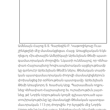
Ա­մե­նայն Հա­յոց Տ.Տ. Գա­րե­գին Բ. Կա­թո­ղի­կո­սը Ո­ւա­
շինկ­թը­նի մէջ մաս­նակ­ցե­ցաւ Հայց. Ա­ռա­քե­լա­կան Ե­կե­
ղեց­ւոյ Հիւ­սի­սա­յին Ա­մե­րի­կա­յի Ա­րե­ւե­լեան Թե­մի պատ­
գա­մա­ւո­րա­կան ժո­ղո­վին։ Նկա­տի ու­նե­նա­լով, որ Վե­հա­
փառ Հայ­րա­պե­տը հո­վուա­պե­տա­կան այ­ցե­լու­թեամբ
կը գտնուէր Ա­րե­ւե­լեան Թե­մէն ներս, Թե­մա­կան տա­րե­
կան պատ­գա­մա­ւո­րա­կան ժո­ղո­վի մաս­նա­կից­նե­րուն
փո­խան­ցեց իր օրհ­նու­թեան պատ­գա­մը։ Ա­րե­ւե­լեան
Թե­մի Ա­ռաջ­նորդ Տ. Խա­ժակ Արք. Պար­սա­մեան ող­ջու­
նեց Վե­հա­փառ Հայ­րա­պե­տը եւ ու­րա­խու­թիւն յայտ­
նեց, թէ Նո­րին Սրբու­թեան կող­մէ գլխա­ւո­րուած պա­
տուի­րա­կու­թիւ­նը կը մաս­նակ­ցի Թե­մա­կան պատ­գա­
մա­ւո­րա­կան 113-րդ ժո­ղո­վին։ Իր ե­լոյ­թին մէջ Նո­րին
Սրբու­թիւ­նը կանգ ա­ռաւ ե­կե­ղե­ցա­կան կեան­քի ա­ռաջ­