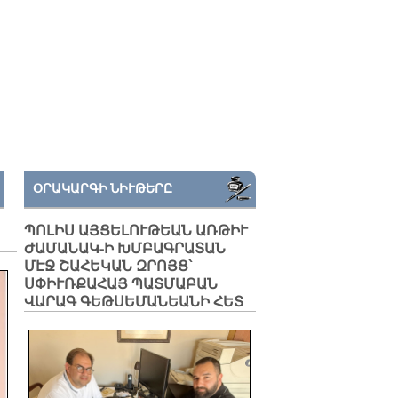
ՕՐԱԿԱՐԳԻ ՆԻՒԹԵՐԸ
ՊՈԼԻՍ ԱՅՑԵԼՈՒԹԵԱՆ ԱՌԹԻՒ
ԺԱՄԱՆԱԿ-Ի ԽՄԲԱԳՐԱՏԱՆ
ՄԷՋ ՇԱՀԵԿԱՆ ԶՐՈՅՑ՝
ՍՓԻՒՌՔԱՀԱՅ ՊԱՏՄԱԲԱՆ
ՎԱՐԱԳ ԳԵԹՍԵՄԱՆԵԱՆԻ ՀԵՏ