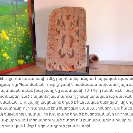
ի Թուզ­լու­ճա գա­ւա­ռա­կին մէջ յայտ­նա­բե­րուե­ցաւ հայ­կա­կան պատ­
­քար մը։ Պատ­մա­կան Կողբ շրջա­նին հա­մա­պա­տաս­խա­նող այս վ
 յայտ­նա­բե­րուած խաչ­քա­րը կը պատ­կա­նի 13-14-րդ դա­րե­րուն։ Խաչ
այտ­նա­բե­րուած է այն­տեղ կա­տա­րուող շի­նա­րա­րա­կան աշ­խա­տան
ա­մա­նակ։ Այդ վայ­րը ան­ցեա­լին ե­ղած է հայ­կա­կան ե­կե­ղեց­ւոյ մը կի
ա­նա­տու­նը, ուր թա­ղուած էին ե­կե­ղեց­ւոյ սպա­սա­ւոր­նե­րը։ Այս հան­
 են­թադ­րել կու տայ, որ խաչ­քա­րը ե­ղած է ե­կե­ղե­ցա­կա­նի մը շիր­մա
Խաչ­քա­րը այժմ տե­ղա­փո­խուած է տեղ­ւոյն քա­ղա­քա­պե­տա­րա­նը եւ 
­գի­տա­կան նմոյշ կը ցու­ցադ­րուի շքա­մուտ­քին։