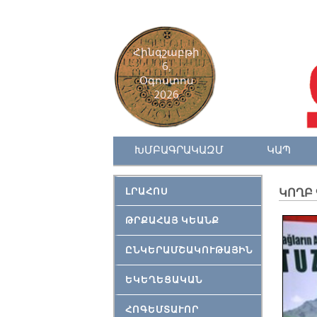
Հինգշաբթի
6,
Օգոստոս
2026
ԽՄԲԱԳՐԱԿԱԶՄ
ԿԱՊ
ԼՐԱՀՈՍ
ԿՈՂԲ 
ԹՐՔԱՀԱՅ ԿԵԱՆՔ
ԸՆԿԵՐԱՄՇԱԿՈՒԹԱՅԻՆ
ԵԿԵՂԵՑԱԿԱՆ
ՀՈԳԵՄՏԱՒՈՐ