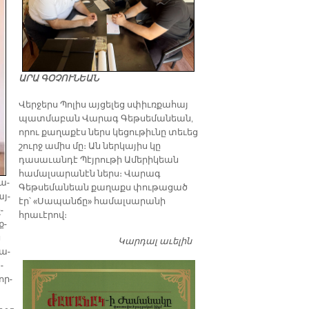
ԱՐԱ ԳՕՉՈՒՆԵԱՆ
Վերջերս Պոլիս այցելեց սփիւռքահայ
պատմաբան Վարագ Գեթսեմանեան,
որու քաղաքէս ներս կեցութիւնը տեւեց
շուրջ ամիս մը։ Ան ներկայիս կը
դասաւանդէ Պէյրութի Ամերիկեան
համալսարանէն ներս։ Վարագ
մա­
Գեթսեմանեան քաղաքս փութացած
այ­
էր՝ «Սապանճը» համալսարանի
­
հրաւէրով։
ք­
ց
Կարդալ աւելին
Պոլիս այցելութեան
գա­
առթիւ ԺԱՄԱՆԱԿ-ի
­
խմբագրատան մէջ
որ­
շահեկան զրոյց՝
սփիւռքահայ