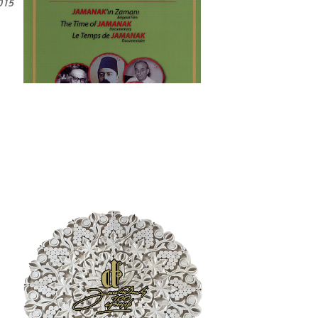
պատմաբան Վարագ
015
Գեթսեմանեանի հետ