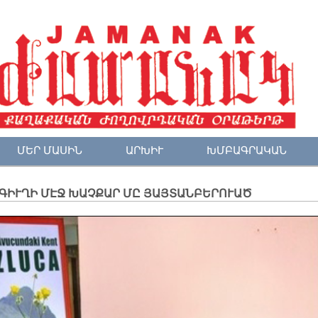
ՄԵՐ ՄԱՍԻՆ
ԱՐԽԻՒ
ԽՄԲԱԳՐԱԿԱՆ
ԳԻՒՂԻ ՄԷՋ ԽԱՉՔԱՐ ՄԸ ՅԱՅՏԱՆԲԵՐՈՒԱԾ