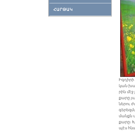
ՀԱՐԹԱԿ
Իգ­դի­ր
կան խաչ
րին մէջ
քա­րը յ
նե­րու ժ
գե­րեզ­մ
մանքն ալ
քա­րը։ 
պէս հնա