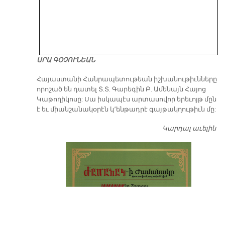
ԱՐԱ ԳՕՉՈՒՆԵԱՆ
​Հայաստանի Հանրապետութեան իշխանութիւնները
որոշած են դատել Տ.Տ. Գարեգին Բ. Ամենայն Հայոց
Կաթողիկոսը: Սա իսկապէս արտասովոր երեւոյթ մըն
է եւ միանշանակօրէն կ՚ենթադրէ գայթակղութիւն մը:
Կարդալ աւելին
Դ