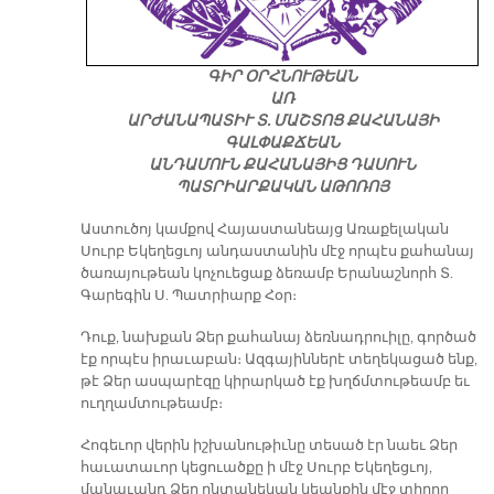
ԳԻՐ ՕՐՀՆՈՒԹԵԱՆ
ԱՌ
ԱՐԺԱՆԱՊԱՏԻՒ Տ. ՄԱՇՏՈՑ ՔԱՀԱՆԱՅԻ
ԳԱԼՓԱՔՃԵԱՆ
ԱՆԴԱՄՈՒՆ ՔԱՀԱՆԱՅԻՑ ԴԱՍՈՒՆ
ՊԱՏՐԻԱՐՔԱԿԱՆ ԱԹՈՌՈՅ
Աստուծոյ կամքով Հայաստանեայց Առաքելական
Սուրբ Եկեղեցւոյ անդաստանին մէջ որպէս քահանայ
ծառայութեան կոչուեցաք ձեռամբ Երանաշնորհ Տ.
Գարեգին Ս. Պատրիարք Հօր։
Դուք, նախքան Ձեր քահանայ ձեռնադրուիլը, գործած
էք որպէս իրաւաբան։ Ազգայիններէ տեղեկացած ենք,
թէ Ձեր ասպարէզը կիրարկած էք խղճմտութեամբ եւ
ուղղամտութեամբ։
Հոգեւոր վերին իշխանութիւնը տեսած էր նաեւ Ձեր
հաւատաւոր կեցուածքը ի մէջ Սուրբ Եկեղեցւոյ,
մանաւանդ Ձեր ընտանեկան կեանքին մէջ տիրող