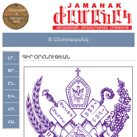
Հինգշաբթի
6,
Օգոստոս
2026
☰ Ընտրացանկ
ԳԻՐ ՕՐՀՆՈՒԹԵԱՆ
ԼՐԱՀՈՍ
ԹՐՔԱՀԱՅ ԿԵԱՆՔ
ԸՆԿԵՐԱՄՇԱԿՈՒԹԱՅԻՆ
ԵԿԵՂԵՑԱԿԱՆ
ՀՈԳԵՄՏԱՒՈՐ
ՀԱՐԹԱԿ