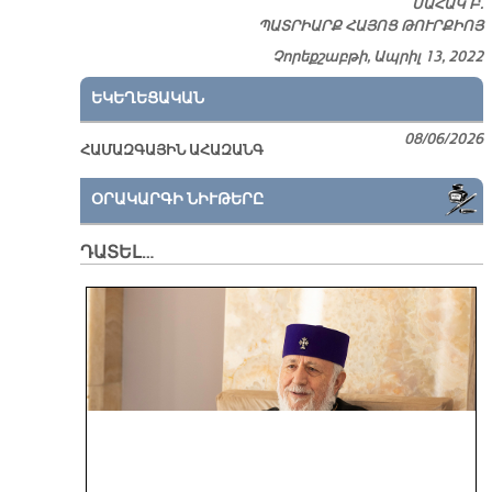
ՍԱՀԱԿ Բ.
ՊԱՏՐԻԱՐՔ ՀԱՅՈՑ ԹՈՒՐՔԻՈՅ
Չորեքշաբթի, Ապրիլ 13, 2022
ԵԿԵՂԵՑԱԿԱՆ
08/06/2026
ՀԱՄԱԶԳԱՅԻՆ ԱՀԱԶԱՆԳ
ՕՐԱԿԱՐԳԻ ՆԻՒԹԵՐԸ
ԴԱՏԵԼ…