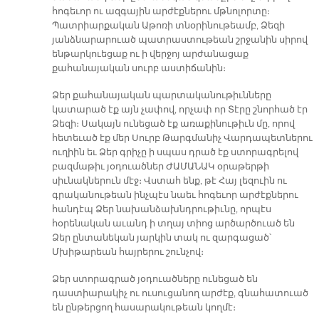
հոգեւոր ու ազգային արժէքներու մթնոլորտը։
Պատրիարքական Աթոռի տնօրինութեամբ, Ձեզի
յանձնարարուած պատրաստութեան շրջանին սիրով
ենթարկուեցաք ու ի վերջոյ արժանացաք
քահանայական սուրբ աստիճանին։
Ձեր քահանայական պարտականութիւնները
կատարած էք այն չափով, որչափ որ Տէրը շնորհած էր
Ձեզի։ Սակայն ունեցած էք առաքինութիւն մը, որով
հետեւած էք մեր Սուրբ Թարգմանիչ Վարդապետներու
ուղիին եւ Ձեր գրիչը ի սպաս դրած էք ստորագրելով
բազմաթիւ յօդուածներ ԺԱՄԱՆԱԿ օրաթերթի
սիւնակներուն մէջ։ Վստահ ենք, թէ Հայ լեզուին ու
գրականութեան ինչպէս նաեւ հոգեւոր արժէքներու
հանդէպ Ձեր նախանձախնդրութիւնը, որպէս
հօրենական աւանդ ի տղայ տիոց արծարծուած են
Ձեր ընտանեկան յարկին տակ ու զարգացած՝
Մխիթարեան հայրերու շունչով։
Ձեր ստորագրած յօդուածները ունեցած են
դաստիարակիչ ու ուսուցանող արժէք, գնահատուած
են ընթերցող հասարակութեան կողմէ։