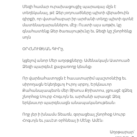
Մեզի համար ուրախացուցիչ պարագայ մըն է
տեղեկանալ, թէ Ձեր յօդուածները պիտի վերածուին
գիրքի, որ վստահաբար իր արժանի տեղը պիտի գտնէ
մատենադարաններու մէջ։ Ուստի այս առթիւ կը
գնահատենք Ձեր ծառայութիւնը եւ Ձեզի կը շնորհենք
սոյն
ՕՐՀՆՈՒԹԵԱՆ ԳԻՐը,
կցելով անոր Մեր աղօթքները։ Ամենակալն Աստուած
Ձեզի պարգեւէ քաջառողջ կեանք։
Որ վարձահատոյցն է հաւատարիմ պաշտօնէից եւ
սիրողացն Եկեղեցւոյ Իւրոյ սրբոյ, Երկնաւոր
Քահանայապետն մեր Յիսուս Քրիստոս, լցուսցէ զՁեզ
շնորհօք Սուրբ Հոգւոյն եւ արժանի արասցէ Ձեզ
երկնաւոր պարգեւացն անապականութեան։
Ողջ լեր ի խնամս Տեառն, զօրացեալ շնորհօք Սուրբ
Հոգւոյն եւ յաւէտ օրհնեալ ի Մէնջ։ Ամէն։
Աղօթարար՝