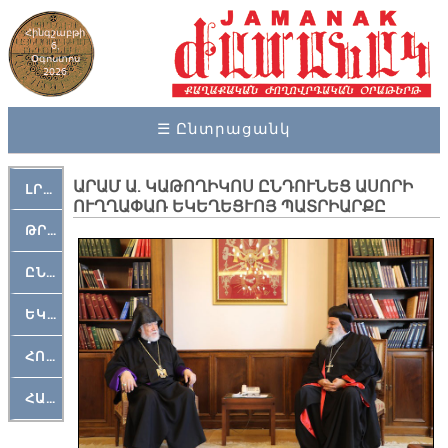
Հինգշաբթի
6,
Օգոստոս
2026
☰ Ընտրացանկ
ԱՐԱՄ Ա. ԿԱԹՈՂԻԿՈՍ ԸՆԴՈՒՆԵՑ ԱՍՈՐԻ
ԼՐԱՀՈՍ
ՈՒՂՂԱՓԱՌ ԵԿԵՂԵՑՒՈՅ ՊԱՏՐԻԱՐՔԸ
ԹՐՔԱՀԱՅ ԿԵԱՆՔ
ԸՆԿԵՐԱՄՇԱԿՈՒԹԱՅԻՆ
ԵԿԵՂԵՑԱԿԱՆ
ՀՈԳԵՄՏԱՒՈՐ
ՀԱՐԹԱԿ