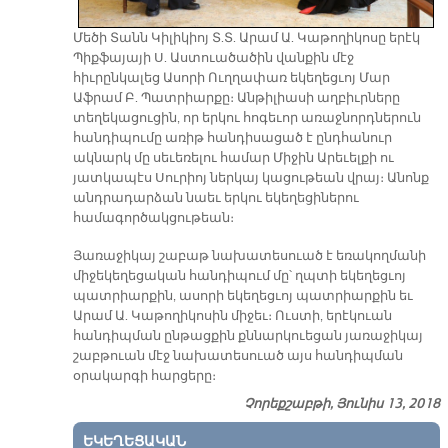
Մեծի Տանն Կիլիկիոյ Տ.Տ. Արամ Ա. Կաթողիկոսը երէկ
Պիքֆայայի Ս. Աստուածածին վանքին մէջ
հիւրընկալեց Ասորի Ուղղափառ եկեղեցւոյ Մար
Աֆրամ Բ. Պատրիարքը։ Անթիլիասի աղբիւրները
տեղեկացուցին, որ երկու հոգեւոր առաջնորդներուն
հանդիպումը առիթ հանդիսացած է ընդհանուր
ակնարկ մը սեւեռելու համար Միջին Արեւելքի ու
յատկապէս Սուրիոյ ներկայ կացութեան վրայ։ Անոնք
անդրադարձան նաեւ երկու եկեղեցիներու
համագործակցութեան։
Յառաջիկայ շաբաթ նախատեսուած է եռակողմանի
միջեկեղեցական հանդիպում մը՝ ղպտի եկեղեցւոյ
պատրիարքին, ասորի եկեղեցւոյ պատրիարքին եւ
Արամ Ա. Կաթողիկոսին միջեւ։ Ուստի, երէկուան
հանդիպման ընթացքին քննարկուեցան յառաջիկայ
շաբթուան մէջ նախատեսուած այս հանդիպման
օրակարգի հարցերը։
Չորեքշաբթի, Յունիս 13, 2018
ԵԿԵՂԵՑԱԿԱՆ