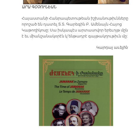
ԱՐԱ ԳՕՉՈՒՆԵԱՆ
​Հայաստանի Հանրապետութեան իշխանութիւնները
որոշած են դատել Տ.Տ. Գարեգին Բ. Ամենայն Հայոց
Կաթողիկոսը: Սա իսկապէս արտասովոր երեւոյթ մըն
է եւ միանշանակօրէն կ՚ենթադրէ գայթակղութիւն մը:
Կարդալ աւելին
Դ