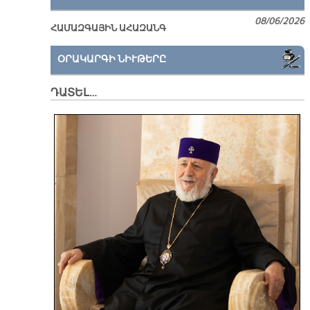
08/06/2026
ՀԱՄԱԶԳԱՅԻՆ ԱՀԱԶԱՆԳ
ՕՐԱԿԱՐԳԻ ՆԻՒԹԵՐԸ
ԴԱՏԵԼ…