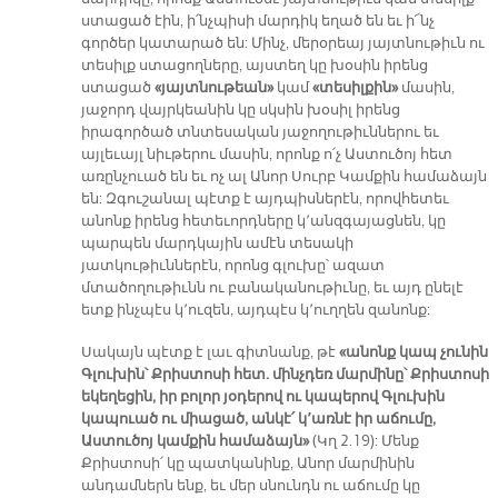
ստացած էին, ի՛նչպիսի մարդիկ եղած են եւ ի՜նչ
գործեր կատարած են: Մինչ, մերօրեայ յայտնութիւն ու
տեսիլք ստացողները, այստեղ կը խօսին իրենց
ստացած
«յայտնութեան»
կամ
«տեսիլքին»
մասին,
յաջորդ վայրկեանին կը սկսին խօսիլ իրենց
իրագործած տնտեսական յաջողութիւններու եւ
այլեւայլ նիւթերու մասին, որոնք ո՛չ Աստուծոյ հետ
առընչուած են եւ ոչ ալ Անոր Սուրբ Կամքին համաձայն
են: Զգուշանալ պէտք է այդպիսներէն, որովհետեւ
անոնք իրենց հետեւորդները կ՚անզգայացնեն, կը
պարպեն մարդկային ամէն տեսակի
յատկութիւններէն, որոնց գլուխը՝ ազատ
մտածողութիւնն ու բանականութիւնը, եւ այդ ընելէ
ետք ինչպէս կ՚ուզեն, այդպէս կ՚ուղղեն զանոնք:
Սակայն պէտք է լաւ գիտնանք, թէ
«անոնք կապ չունին
Գլուխին՝ Քրիստոսի հետ. մինչդեռ մարմինը՝ Քրիստոսի
եկեղեցին, իր բոլոր յօդերով ու կապերով Գլուխին
կապուած ու միացած, անկէ՛ կ՚առնէ իր աճումը,
Աստուծոյ կամքին համաձայն»
(Կղ 2.19): Մենք
Քրիստոսի՛ կը պատկանինք, Անոր մարմինին
անդամներն ենք, եւ մեր սնունդն ու աճումը կը