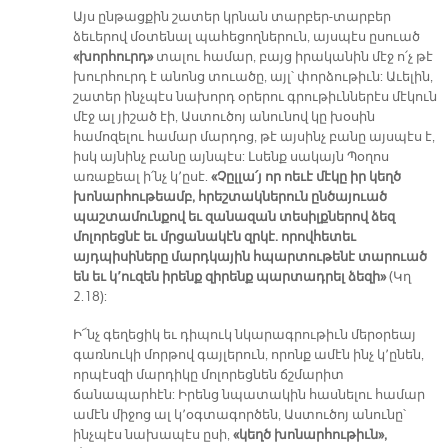
Այս ընթացքին շատեր կրնան տարբեր-տարբեր
ձեւերով մօտենալ պահեցողներուն, այսպէս ըսուած
«խորհուրդ»
տալու համար, բայց իրականին մէջ ո՛չ թէ
խուրհուրդ է անոնց տուածը, այլ՝ փորձութիւն: Աւելին,
շատեր ինչպէս նախորդ օրերու գրութիւններէս մէկուն
մէջ ալ յիշած էի, Աստուծոյ անունով կը խօսին
համոզելու համար մարդոց, թէ այսինչ բանը այսպէս է,
իսկ այնինչ բանը այնպէս: Լսենք սակայն Պօղոս
առաքեալ ի՛նչ կ՚ըսէ.
«Չըլլա՛յ որ ոեւէ մէկը իր կեղծ
խոնարհութեամբ, հրեշտակներուն ընծայուած
պաշտամունքով եւ զանազան տեսիլքներով ձեզ
մոլորեցնէ եւ մրցանակէն զրկէ. որովհետեւ
այդպիսիները մարդկային հպարտութենէ տարուած
են եւ կ՚ուզեն իրենք զիրենք պարտադրել ձեզի»
(Կղ
2.18):
Ի՜նչ գեղեցիկ եւ դիպուկ նկարագրութիւն մերօրեայ
գառնուկի մորթով գայլերուն, որոնք ամէն ինչ կ՚ընեն,
որպէսզի մարդիկը մոլորեցնեն ճշմարիտ
ճանապարհէն: Իրենց նպատակին հասնելու համար
ամէն միջոց ալ կ՚օգտագործեն, Աստուծոյ անունը՝
ինչպէս նախապէս ըսի,
«կեղծ խոնարհութիւն»,