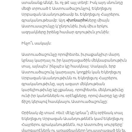
ստանանք Անկէ, եւ ոչ թէ այլ տեղէ: Իսկ այդ սնունդը
մեզի տրուած է Աստուածաշունչով, Եկեղեցւոյ
Սրբազան Աւանդութեամբ եւ Եկեղեցւոյ Հայրերու
գրականութեամբ: Այդ
«խոնարհ»
ները միայն
Աստուաաշունչը կ՚ընդունին, իսկ միւս երկու
ազդակները իրենց համար գոյութիւն չունին:
Ինչո՞ւ սակայն:
Աստուածաշունչը որովհետեւ իւրաքանչիւր մարդ
կրնայ կարդալ ու իր կարդացածին մեկնաբանութիւն
տալ, այնպէս՝ ինչպէս կը հասկնայ: Սակայն, երբ
Աստուածաշունչ կարդալու կողքին կան Եկեղեցւոյ
Սրբազան Աւանդութիւնն ու Եկեղեցւոյ Հայրերու
գրականութիւնը, այդ ազատ մեկնութեան
կարելիութիւնը կը չքանայ, որովհետեւ մեկնութիւնը
ունի իր կանոններն ու օրէնքները, որով մարդը կը մղէ
ճիշդ կերպով հասկնալու Աստուածաշունչը:
Օրինակ մը տամ. ոեւէ մէկը կրնա՞յ մէկ օրինակ տալ
Եկեղեցւոյ Սրբազան Աւանդութենէն կամ Եկեղեցւոյ
Հայրերու գրականութենէն, ուր Աստուծոյ սուրբերը՝
մարգարէներն ու առաքեալները նուաստացած են եւ