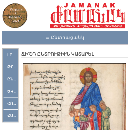
Ուրբաթ
7,
Օգոստոս
2026
☰ Ընտրացանկ
ՃԻ՛ՇԴ ԸՆՏՐՈՒԹԻՒՆ ԿԱՏԱՐԵԼ
ԼՐԱՀՈՍ
ԹՐՔԱՀԱՅ ԿԵԱՆՔ
ԸՆԿԵՐԱՄՇԱԿՈՒԹԱՅԻՆ
ԵԿԵՂԵՑԱԿԱՆ
ՀՈԳԵՄՏԱՒՈՐ
ՀԱՐԹԱԿ