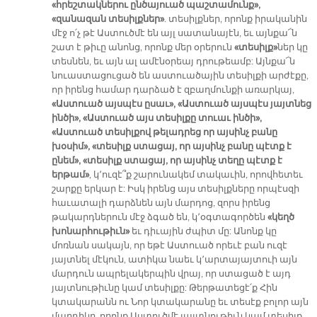
«հրեշտակներու ընծայուած պաշտամունք»,
«զանազան տեսիլքներ»
. տեսիլքներ, որոնք իրականին
մէջ ո՛չ թէ Աստուծմէ են այլ սատանայէն, եւ այնքա՜ն
շատ է թիւը անոնց, որոնք մեր օրերուն
«տեսիլք»
ներ կը
տեսնեն, եւ այն ալ ամէնօրեայ դրութեամբ: Այնքա՜ն
նուաստացուցած են աստուածային տեսիլքի արժէքը,
որ իրենց համար դարձած է զբաղմունքի առարկայ,
«Աստուած այսպէս ըսաւ», «Աստուած այսպէս յայտնեց
ինծի», «Աստուած այս տեսիլքը տուաւ ինծի»,
«Աստուած տեսիլքով թելադրեց որ այսինչ բանը
խօսիմ», «տեսիլք ստացայ, որ այսինչ բանը պէտք է
ընեմ», «տեսիլք ստացայ, որ այսինչ տեղը պէտք է
երթամ»
, կ՚ուզէ՞ք շարունակեմ տակաւին, որովհետեւ
շարքը երկար է: Իսկ իրենց այս տեսիլքները որպէսզի
հաւատալի դարձնեն այն մարդոց, զորս իրենց
թակարդներուն մէջ ձգած են, կ՚օգտագործեն
«կեղծ
խոնարհութիւն»
եւ դիւային ժպիտ մը: Անոնք կը
մոռնան սակայն, որ եթէ Աստուած որեւէ բան ուզէ
յայտնել մէկուն, ատիկա նաեւ կ՚արտայայտուի այն
մարդուն ապրելակերպին վրայ, որ ստացած է այդ
յայտնութիւնը կամ տեսիլքը: Թերթատեցէ՛ք Հին
կտակարանն ու Նոր կտակարանը եւ տեսէք բոլոր այն
մարդիկը, որոնք Աստուծմէ յայտնութիւն կամ տեսիլք