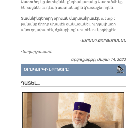
Աստուծոյ կը մօտեցնեն, ընդհակառակը Աստուծմէ կը
հեռացնեն եւ դէպի սատանային կ՚առաջնորդեն:
Տասնհինգերորդ օրուան մարտահրաւէր.
պէտք է
ջանանք ճիշդը սխալէն զանազանել, ուղղափառը՝
անուղղափառէն, ճշմարիտը՝ սուտէն ու կեղծիքէն:
ՎԱՐԱՆԴ ՔՈՐԹՄՈՍԵԱՆ
Վաղարշապատ
Երկուշաբթի, Մարտ 14, 2022
ՕՐԱԿԱՐԳԻ ՆԻՒԹԵՐԸ
ԴԱՏԵԼ…