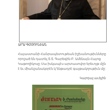
ԱՐԱ ԳՕՉՈՒՆԵԱՆ
​Հայաստանի Հանրապետութեան իշխանութիւնները
որոշած են դատել Տ.Տ. Գարեգին Բ. Ամենայն Հայոց
Կաթողիկոսը: Սա իսկապէս արտասովոր երեւոյթ մըն
է եւ միանշանակօրէն կ՚ենթադրէ գայթակղութիւն մը:
Կարդալ աւելին
Դ