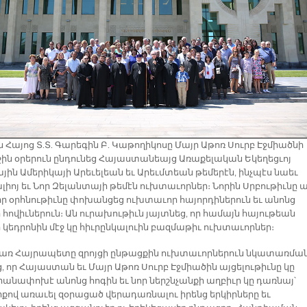
 Հայոց Տ.Տ. Գարեգին Բ. Կաթողիկոսը Մայր Աթոռ Սուրբ Էջմիածնի
րջին օրերուն ընդունեց Հայաստանեայց Առաքելական Եկեղեցւոյ
յին Ամերիկայի Արեւելեան եւ Արեւմտեան թեմերէն, ինչպէս նաեւ
իոյ եւ Նոր Զելանտայի թեմէն ուխտաւորներ։ Նորին Սրբութիւնը ա
իր օրհնութիւնը փոխանցեց ուխտաւոր հայորդիներուն եւ անոնց
 հովիւներուն։ Ան ուրախութիւն յայտնեց, որ համայն հայութեան
 կեդրոնին մէջ կը հիւրընկալուին բազմաթիւ ուխտաւորներ։
ռ Հայրապետը զրոյցի ընթացքին ուխտաւորներուն նկատառմա
, որ Հայաստան եւ Մայր Աթոռ Սուրբ Էջմիածին այցելութիւնը կը
անափոխէ անոնց հոգին եւ նոր ներշնչանքի աղբիւր կը դառնայ՝
իքով առաւել զօրացած վերադառնալու իրենց երկիրները եւ