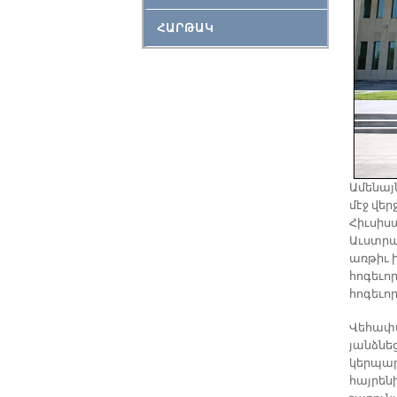
ՀԱՐԹԱԿ
Ամենայն
մէջ վե
Հիւսիսա
Աւստրալ
առթիւ 
հոգեւոր
հոգեւոր
Վեհափա
յանձնեց
կերպար
հայրեն