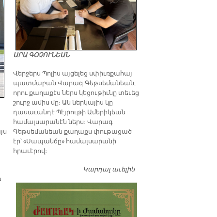
ԱՐԱ ԳՕՉՈՒՆԵԱՆ
Վերջերս Պոլիս այցելեց սփիւռքահայ
պատմաբան Վարագ Գեթսեմանեան,
որու քաղաքէս ներս կեցութիւնը տեւեց
շուրջ ամիս մը։ Ան ներկայիս կը
դասաւանդէ Պէյրութի Ամերիկեան
համալսարանէն ներս։ Վարագ
Գեթսեմանեան քաղաքս փութացած
յս
էր՝ «Սապանճը» համալսարանի
հրաւէրով։
Կարդալ աւելին
Պոլիս այցելութեան
առթիւ ԺԱՄԱՆԱԿ-ի
ն
խմբագրատան մէջ
շահեկան զրոյց՝
սփիւռքահայ