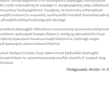
ակելու իրենց ազգանուէր ու եղեկեցասէր ընթացքը։ Հանդիպման
ն Նորին Սրբութիւնը իր աղօթքն ու մաղթանքները յղեց ամերիկա
րալահայ համայնքներուն՝ հայցելով, որ Աստուծոյ օրհնութեան
 ապրին խաղաղ եւ ապահով, պահպանեն հայրենի ժառանգութիւն
ի շէնացնեն իրենց համայնքային կեանքը։
ելութեան ընթացքին Վեհափառ Հայրապետը պատասխանեց նաե
որներու զանազան հարցումներուն, որոնք կը վերաբերէին Մայր
հոգեւոր-կրթական հաստատութիւններուն եւ Սփիւռքի առջեւ
ծ զանազան մարտահրաւէրներուն։
ման ներկայ էր նաեւ Մայր Աթոռ Սուրբ Էջմիածնի Արտաքին
րութիւններու եւ արարողակարգի բաժնի տնօրէն Տ. Նաթան Արք.
նիսեան։
Չորեքշաբթի, Յունիս 14, 2