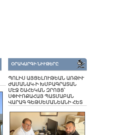
ՕՐԱԿԱՐԳԻ ՆԻՒԹԵՐԸ
ՊՈԼԻՍ ԱՅՑԵԼՈՒԹԵԱՆ ԱՌԹԻՒ
ԺԱՄԱՆԱԿ-Ի ԽՄԲԱԳՐԱՏԱՆ
ՄԷՋ ՇԱՀԵԿԱՆ ԶՐՈՅՑ՝
ՍՓԻՒՌՔԱՀԱՅ ՊԱՏՄԱԲԱՆ
ՎԱՐԱԳ ԳԵԹՍԵՄԱՆԵԱՆԻ ՀԵՏ