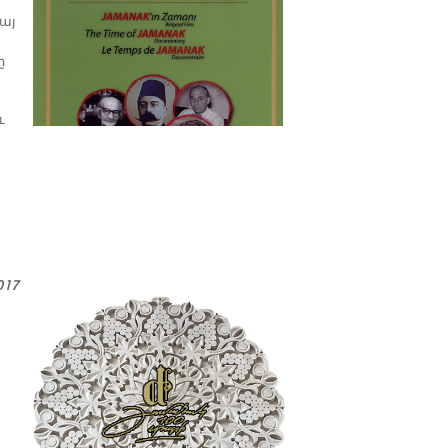
պատմաբան Վարագ
Գեթսեմանեանի հետ
հայ
ը
ւ
017