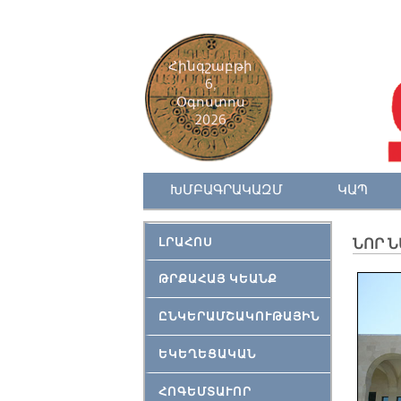
Հինգշաբթի
6,
Օգոստոս
2026
ԽՄԲԱԳՐԱԿԱԶՄ
ԿԱՊ
ԼՐԱՀՈՍ
ՆՈՐ 
ԹՐՔԱՀԱՅ ԿԵԱՆՔ
ԸՆԿԵՐԱՄՇԱԿՈՒԹԱՅԻՆ
ԵԿԵՂԵՑԱԿԱՆ
ՀՈԳԵՄՏԱՒՈՐ