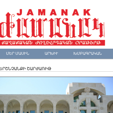
ՄԵՐ ՄԱՍԻՆ
ԱՐԽԻՒ
ԽՄԲԱԳՐԱԿԱՆ
ՆԵՐՇՆՉԱՆՔԻ ՇԱՐԺԱՌԻԹ