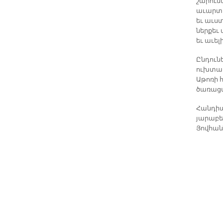
շարուն
աւարտի
եւ աւստ
ներքեւ
եւ աւել
Ընդուն
ուխտաւ
Աթոռի 
ծառացա
Հանդիպ
յարաբե
Յովհան