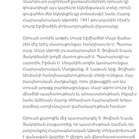
Զատկուան յա­ջոր­դած քա­ռա­սու­նե­րորդ օ­րուան կը
զու­գա­դի­պի այս կա­րե­ւոր ե­կե­ղե­ցա­կան տօ­նը, ո­րուն
զու­գա­հեռ մեր ե­կե­ղե­ցին կը տօ­նախմ­բէ նաեւ Հա­յոց
Հայ­րա­պե­տա­կան Ա­թո­ռին՝ 1441 թուա­կա­նին Սի­սէն
Սուրբ Էջ­միա­ծին փո­խադ­րու­թեան յի­շա­տա­կը։
Օ­րուան տօ­նին առ­թիւ Սուրբ Էջ­միած­նի Մայր Տա­ճա­
րին մէջ ե­րէկ մա­տու­ցուե­ցաւ հան­դի­սա­ւոր Ս. Պա­տա­
րագ։ Մայր Ա­թո­ռի լու­սա­րա­րա­պետ Տ. Յով­նան Եպսկ.
Յա­կո­բեա­նի կող­մէ մա­տու­ցուած Ս. Պա­տա­րա­գի ա­
ւար­տին, Իջ­ման Ս. Սե­ղա­նին առ­ջեւ կա­տա­րուե­ցաւ
Հայ­րա­պե­տա­կան Մաղ­թանք։ Տ. Նա­թան Արք. Յով­հան­
նի­սեա­նի հան­դի­սա­պե­տու­թեամբ տե­ղի ու­նե­ցաւ Հայ­
րա­պե­տա­կան մաղ­թան­քը, ո­րու ըն­թաց­քին առ Աս­
տուած ա­ղօթք բարձ­րա­ցուե­ցաւ Մայր Ա­թոռ Սուրբ Էջ­
միած­նի պայ­ծա­ռու­թեան եւ ան­սա­սա­նու­թեան, ինչ­պէս
նաեւ Ա­մե­նայն Հա­յոց Վե­հա­փառ Հայ­րա­պե­տի եր­կա­
րա­մեայ ար­դիւ­նա­շատ գա­հա­կա­լու­թեան հա­մար։
Օ­րուան քա­րո­զին մէջ պա­տա­րա­գիչ Տ. Յով­նան Եպսկ.
Յա­կո­բեան բա­ցատ­րեց, որ պատ­մու­թեան դա­ժան դե­
լադ­րան­քով Հայ­րա­պե­տա­կան Ա­թո­ռը տե­ղա­փոխուած
է զա­նա­զան վայ­րեր։ Ի վեր­ջոյ ան վե­րա­հաս­տա­տուած