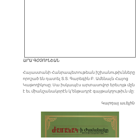
ԱՐԱ ԳՕՉՈՒՆԵԱՆ
​Հայաստանի Հանրապետութեան իշխանութիւնները
որոշած են դատել Տ.Տ. Գարեգին Բ. Ամենայն Հայոց
Կաթողիկոսը: Սա իսկապէս արտասովոր երեւոյթ մըն
է եւ միանշանակօրէն կ՚ենթադրէ գայթակղութիւն մը:
Կարդալ աւելին
Դ