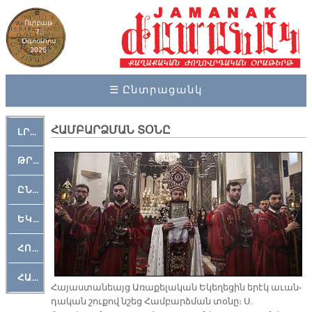
Ուրբաթ
7,
Օգոստոս
2026
☰ Ընտրացանկ
ՀԱՄԲԱՐՁՄԱՆ ՏՕՆԸ
ԼՐԱՀՈՍ
ԹՐՔԱՀԱՅ ԿԵԱՆՔ
ԸՆԿԵՐԱՄՇԱԿՈՒԹԱՅԻՆ
ԵԿԵՂԵՑԱԿԱՆ
ՀՈԳԵՄՏԱՒՈՐ
ՀԱՐԹԱԿ
Հա­յաս­տա­նեայց Ա­ռա­քե­լա­կան Ե­կե­ղե­ցին ե­րէկ ա­ւան­
դա­կան շու­քով նշեց Համ­բարձ­ման տօ­նը։ Ս.