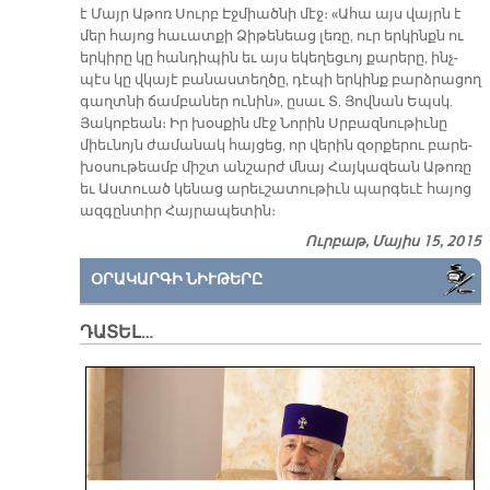
է Մայր Ա­թոռ Սուրբ Էջ­միած­նի մէջ։ «Ա­հա այս վայրն է
մեր հա­յոց հա­ւատ­քի Ձի­թե­նեաց լե­ռը, ուր եր­կինքն ու
եր­կի­րը կը հան­դի­պին եւ այս ե­կե­ղեց­ւոյ քա­րե­րը, ինչ­
պէս կը վկա­յէ բա­նաս­տեղ­ծը, դէ­պի եր­կինք բարձ­րա­ցող
գաղտ­նի ճամ­բա­ներ ու­նին», ը­սաւ Տ. Յով­նան Եպսկ.
Յա­կո­բեան։ Իր խօս­քին մէջ Նո­րին Սրբազ­նու­թիւ­նը
միեւ­նոյն ժա­մա­նակ հայ­ցեց, որ վե­րին զօր­քե­րու բա­րե­
խօ­սու­թեամբ միշտ ան­շարժ մնայ Հայ­կա­զեան Ա­թո­ռը
եւ Աս­տուած կե­նաց ա­րեւ­շա­տու­թիւն պար­գե­ւէ հա­յոց
ազ­գըն­տիր Հայ­րա­պե­տին։
Ուրբաթ, Մայիս 15, 2015
ՕՐԱԿԱՐԳԻ ՆԻՒԹԵՐԸ
ԴԱՏԵԼ…