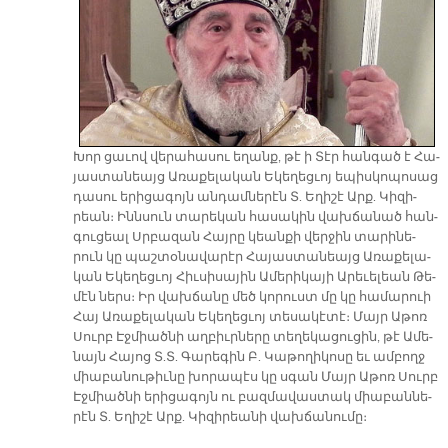
Խոր ցա­ւով վե­րա­հա­սու ե­ղանք, թէ ի Տէր հան­գած է Հա­
յաս­տա­նեայց Ա­ռա­քե­լա­կան Ե­կե­ղեց­ւոյ ե­պիս­կո­պո­սաց
դա­սու ե­րի­ցա­գոյն ան­դամ­նե­րէն Տ. Ե­ղի­շէ Արք. Կի­զի­
րեան։ Ինն­սուն տա­րե­կան հա­սա­կին վախ­ճա­նած հան­
գու­ցեալ Սրբա­զան Հայ­րը կեան­քի վեր­ջին տա­րի­նե­
րուն կը պաշ­տօ­նա­վա­րէր Հա­յաս­տա­նեայց Ա­ռա­քե­լա­
կան Ե­կե­ղեց­ւոյ Հիւ­սի­սա­յին Ա­մե­րի­կա­յի Ա­րե­ւե­լեան Թե­
մէն ներս։ Իր վախ­ճա­նը մեծ կո­րուստ մը կը հա­մա­րուի
Հայ Ա­ռա­քե­լա­կան Ե­կե­ղեց­ւոյ տե­սա­կէ­տէ։ Մայր Ա­թոռ
Սուրբ Էջ­միած­նի աղ­բիւր­նե­րը տե­ղե­կա­ցու­ցին, թէ Ա­մե­
նայն Հա­յոց Տ.Տ. Գա­րե­գին Բ. Կա­թո­ղի­կո­սը եւ ամ­բողջ
միա­բա­նու­թիւ­նը խո­րա­պէս կը սգան Մայր Ա­թոռ Սուրբ
Էջ­միած­նի ե­րի­ցա­գոյն ու բազ­մա­վաս­տակ միա­բան­նե­
րէն Տ. Ե­ղի­շէ Արք. Կի­զի­րեա­նի վախ­ճա­նու­մը։