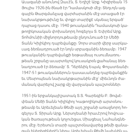
Ա­ւա­զա­նի ա­նու­նով Զա­ւէն, Տ. Ե­ղի­շէ Արք. Կի­զի­րեան 15
Յու­լիս 1926-ին ծնած էր Դա­մաս­կո­սի մէջ։ Տեղ­ւոյն ազ­
գա­յին Թարգ­ման­չաց վար­ժա­րա­նին մէջ ստա­ցած էր
նա­խակր­թու­թիւ­նը եւ փոքր տա­րի­քէ սկսեալ եր­գած՝
դպրաց դա­սու մէջ։ 1940 թուա­կա­նին Դա­մաս­կո­սի կա­
թո­ղի­կո­սա­կան փո­խա­նորդ հո­գե­լոյս Տ. Եփ­րեմ Արք.
Տոհ­մու­նիի միջ­նոր­դու­թեամբ ըն­դու­նուած էր Մե­ծի
Տանն Կի­լի­կիոյ դպրե­վան­քը։ Չորս տա­րի վերջ սար­կա­
ւագ ձեռ­նադ­րուած էր նոյն սրբա­զա­նին ձե­ռամբ։ 1947
թուա­կա­նին դպրե­վան­քի եօ­թա­մեայ ու­սում­նա­ռու­
թեան շրջա­նը ա­ւար­տե­լով կու­սակ­րօն քա­հա­նայ ձեռ­
նադ­րուած էր ձե­ռամբ՝ Տ. Դե­րե­նիկ Եպսկ. Փո­լա­տեա­նի։
1947-51 թուա­կան­նե­րուն դա­սա­ւան­դեց դպրե­վան­քին
եւ Մես­րո­պեան նա­խակր­թա­րա­նին մէջ՝ միեւ­նոյն ժա­
մա­նակ վա­րե­լով շարք մը վար­չա­կան պաշ­տօն­ներ։
1951-ին եր­ջան­կա­յի­շա­տակ Տ.Տ. Գա­րե­գին Բ. Յով­սէ­
փեան Մե­ծի Տանն Կի­լի­կիոյ Կա­թո­ղի­կո­սի ար­տօ­նու­
թեամբ եւ Ա­րե­ւե­լեան Թե­մի այդ շրջա­նի ա­ռաջ­նորդ հո­
գե­լոյս Տ. Տի­րան Արք. Ներ­սո­յեա­նի հրա­ւէ­րով հո­վուա­
կան ծա­ռա­յու­թեան կո­չուե­ցաւ Միա­ցեալ Նա­հանգ­նե­
րու մէջ։ Ե­րե­սուն տա­րի պաշ­տօ­նա­վա­րեց թե­մի զա­նա­
զան ե­կե­ղե­ցի­նե­րէն ներս։ Ա­րե­ւե­լեան Թե­մի նախ­կին ա­