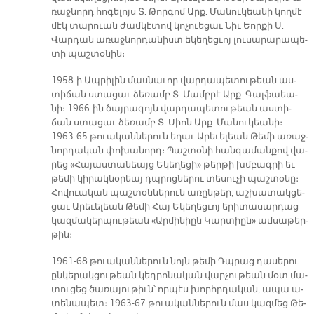
ռաջ­նորդ հո­գե­լոյս Տ. Թոր­գոմ Արք. Մա­նու­կեա­նի կող­մէ
մէկ տա­րուան ժամ­կէ­տով կո­չուե­ցաւ Նիւ Եոր­քի Ս.
Վար­դան ա­ռաջ­նոր­դա­նիստ ե­կե­ղեց­ւոյ լու­սա­րա­րա­պե­
տի պաշ­տօ­նին։
1958-ի Ապ­րի­լին մաս­նա­ւոր վար­դա­պե­տու­թեան աս­
տի­ճան ստա­ցաւ ձե­ռամբ Տ. Մամբ­րէ Արք. Գալ­ֆաեա­
նի։ 1966-ին ծայ­րա­գոյն վար­դա­պե­տու­թեան աս­տի­
ճան ստա­ցաւ ձե­ռամբ Տ. Սիոն Արք. Մա­նու­կեա­նի։
1963-65 թուա­կան­նե­րուն ե­ղաւ Ա­րե­ւե­լեան Թե­մի ա­ռաջ­
նոր­դա­կան փո­խա­նորդ։ Պաշ­տօ­նի հան­գա­ման­քով վա­
րեց «Հա­յաս­տա­նեայց Ե­կե­ղե­ցի» թեր­թի խմբագ­րի եւ
թե­մի կի­րակ­նօ­րեայ դպրոց­նե­րու տե­սու­չի պաշ­տօ­նը։
Հո­վուա­կան պաշ­տօն­նե­րուն ա­ռըն­թեր, աշ­խա­տակ­ցե­
ցաւ Ա­րե­ւե­լեան Թե­մի Հայ Ե­կե­ղեց­ւոյ ե­րի­տա­սար­դաց
կազ­մա­կեր­պու­թեան «Ար­մի­նիըն Կար­տիըն» ամ­սա­թեր­
թին։
1961-68 թուա­կան­նե­րուն նոյն թե­մի Դպրաց դա­սե­րու
ըն­կե­րակ­ցու­թեան կեդ­րո­նա­կան վար­չու­թեան մօտ մա­
տու­ցեց ծա­ռա­յու­թիւն՝ որ­պէս խորհր­դա­կան, ա­պա ա­
տե­նա­պետ։ 1963-67 թուա­կան­նե­րուն մաս կազ­մեց Թե­