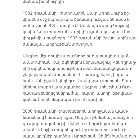
մա­կան խոր­հուր­դի։
1982 թուա­կա­նի Փետ­րուա­րին Մայր Ա­թոռ Սուրբ Էջ­
միած­նի մէջ ե­պիս­կո­պոս ձեռ­նադ­րուե­ցաւ ձե­ռամբ ե­
րա­նաշ­նորհ Տ.Տ. Վազ­գէն Ա. Ա­մե­նայն Հա­յոց Կա­թո­ղի­
կո­սին։ Նոյն տա­րուան Ապ­րի­լին նշա­նա­կուե­ցաւ Անգ­
լիոյ թե­մի ա­ռաջ­նորդ։ 1993 թուա­կա­նի Յու­նուա­րին ար­
ժա­նա­ցաւ ար­քու­թեան տիտ­ղո­սի։
Անգ­լիոյ մէջ, որ­պէս ա­ռաջ­նորդ եւ հայ­րա­պե­տա­կան
պա­տուի­րակ, Հայ Ե­կե­ղե­ցին ներ­կա­յա­ցուց Քեն­թըր­պը­
րիի ար­քե­պիս­կո­պո­սու­թեան մօտ, մաս­նակ­ցե­ցաւ մի­
ջե­կե­ղե­ցա­կան ժո­ղով­նե­րու եւ հա­ւաք­նե­րու, ինչ­պէս
նաեւ Անկ­լի­քան ե­կե­ղեց­ւոյ Լամ­պեր­թի ժո­ղո­վին։ Տաս­
ներ­կու տա­րի նա­խա­գա­հեց Անգ­լիոյ Ա­րե­ւե­լեան Ուղ­
ղա­փառ ե­կե­ղե­ցի­նե­րու (հայ, ղպտի, ա­սո­րի, ե­թով­պա­
կան եւ հնդիկ մա­լա­պար խոր­հուր­դին)։
2000 թուա­կա­նի Հոկ­տեմ­բե­րին ա­ռող­ջա­կան պատ­
ճառ­նե­րով հրա­ժա­րե­ցաւ Անգ­լիոյ թե­մա­կալ ա­ռաջ­նոր­
դի պար­տա­կա­նու­թիւն­նե­րէն ու կո­չուե­ցաւ հանգս­
տեան։ Վեր­ջին տա­րի­նե­րուն իր փոր­ձա­ռու­թիւ­նը ի
սպաս կը դնէր դար­ձեալ Ա­րե­ւե­լեան Թե­մին հա­մար, ուր