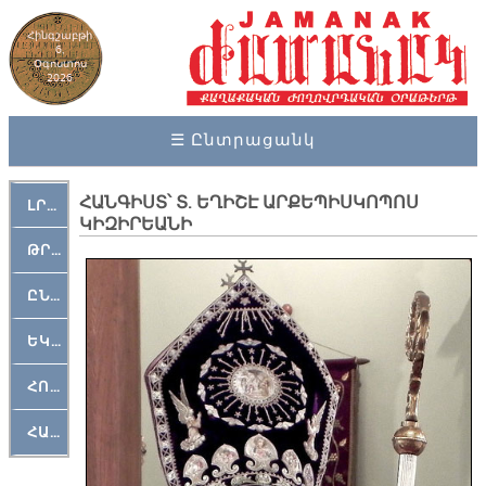
Հինգշաբթի
6,
Օգոստոս
2026
☰ Ընտրացանկ
ՀԱՆԳԻՍՏ՝ Տ. ԵՂԻՇԷ ԱՐՔԵՊԻՍԿՈՊՈՍ
ԼՐԱՀՈՍ
ԿԻԶԻՐԵԱՆԻ
ԹՐՔԱՀԱՅ ԿԵԱՆՔ
ԸՆԿԵՐԱՄՇԱԿՈՒԹԱՅԻՆ
ԵԿԵՂԵՑԱԿԱՆ
ՀՈԳԵՄՏԱՒՈՐ
ՀԱՐԹԱԿ