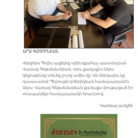
ԱՐԱ ԳՕՉՈՒՆԵԱՆ
Վերջերս Պոլիս այցելեց սփիւռքահայ պատմաբան
Վարագ Գեթսեմանեան, որու քաղաքէս ներս
կեցութիւնը տեւեց շուրջ ամիս մը։ Ան ներկայիս կը
դասաւանդէ Պէյրութի Ամերիկեան համալսարանէն
ներս։ Վարագ Գեթսեմանեան քաղաքս փութացած էր՝
«Սապանճը» համալսարանի հրաւէրով։
Կարդալ աւելին
Պո
այ
առ
ԺԱ
խ
մէ