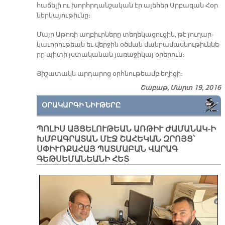
հա­ճե­լի ու խորհր­դան­շա­կան էր ա­լե­հեր Սրբա­զան Հօր
ներ­կա­յու­թիւ­նը։
Մայր Ա­թո­ռի աղ­բիւր­նե­րը տե­ղե­կա­ցու­ցին, թէ յու­ղար­
կա­ւո­րու­թեան եւ վեր­ջին օծ­ման ման­րա­մաս­նու­թիւն­նե­
րը պի­տի յստա­կա­նան յա­ռա­ջի­կայ օ­րե­րուն։
Յի­շա­տակն ար­դա­րոց օրհ­նու­թեամբ ե­ղի­ցի։
Շաբաթ, Մարտ 19, 2016
ՕՐԱԿԱՐԳԻ ՆԻՒԹԵՐԸ
ՊՈԼԻՍ ԱՅՑԵԼՈՒԹԵԱՆ ԱՌԹԻՒ ԺԱՄԱՆԱԿ-Ի
ԽՄԲԱԳՐԱՏԱՆ ՄԷՋ ՇԱՀԵԿԱՆ ԶՐՈՅՑ՝
ՍՓԻՒՌՔԱՀԱՅ ՊԱՏՄԱԲԱՆ ՎԱՐԱԳ
ԳԵԹՍԵՄԱՆԵԱՆԻ ՀԵՏ