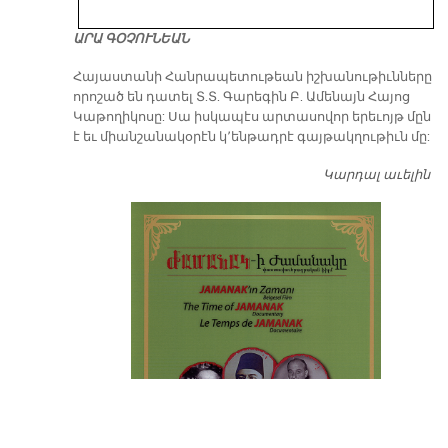
ԱՐԱ ԳՕՉՈՒՆԵԱՆ
​Հայաստանի Հանրապետութեան իշխանութիւնները
որոշած են դատել Տ.Տ. Գարեգին Բ. Ամենայն Հայոց
Կաթողիկոսը: Սա իսկապէս արտասովոր երեւոյթ մըն
է եւ միանշանակօրէն կ՚ենթադրէ գայթակղութիւն մը:
Կարդալ աւելին
Դ