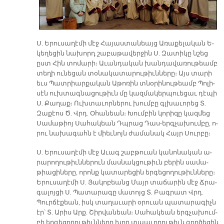
Ս. Ե­րու­սա­ղէ­մի մէջ Հա­յաս­տա­նեայց Ա­ռա­քե­լա­կան Ե­
կե­ղե­ցին նա­խորդ շա­բա­թա­վեր­ջին Ս. Զա­տի­կը նշեց
ըստ Հին տո­մա­րի։ Ա­ւան­դա­կան խան­դա­վա­ռու­թեամբ
տե­ղի ու­նե­ցան տօ­նա­կա­տա­րու­թիւն­նե­րը։ Այս տա­րի
եւս Պատ­րիար­քա­կան Ա­թո­ռին տնօ­րի­նու­թեամբ Պո­լի­
սէն ուխ­տագ­նա­ցու­թիւն մը կազ­մա­կեր­պուե­ցաւ դէ­պի
Ս. Քա­ղաք։ Ուխ­տա­ւոր­նե­րու խում­բը գլխա­ւո­րեց Տ.
Զա­քէոս Ծ. Վրդ. Օ­հա­նեան։ Խում­բին կո­րի­զը կազ­մեց
Սա­մա­թիոյ Սա­հա­կեան Դպրաց Դաս-երգ­չա­խում­բը, ո­
րու նա­խա­գահն է միեւ­նոյն ժա­մա­նակ Հայր Սուր­բը։
Ս. Ե­րու­սա­ղէ­մի մէջ Ա­ւագ շաբ­թուան կա­նո­նա­կան ա­
րա­րո­ղու­թիւն­նե­րուն մաս­նակ­ցու­թիւն բե­րին սա­մա­
թիա­ցի­նե­րը, ո­րոնք կա­տա­րե­ցին եր­գե­ցո­ղու­թիւն­նե­րը։
Ե­րու­սա­ղէ­մի Ս. Յա­կո­բեանց Մայր տա­ճա­րին մէջ Ճրա­
գա­լոյ­ցի Ս. Պա­տա­րա­գը մա­տոյց Տ. Բագ­րատ Վրդ.
Պուր­ճէ­քեան, իսկ տա­ղա­ւա­րի օ­րուան պա­տա­րա­գիչն
էր՝ Տ. Ա­րիս Արք. Շիր­վա­նեան։ Սա­հա­կեան երգ­չա­խում­
բի եր­գե­ցո­ղու­թիւն­նե­րը խոր տպա­ւո­րու­թիւն գոր­ծե­ցին