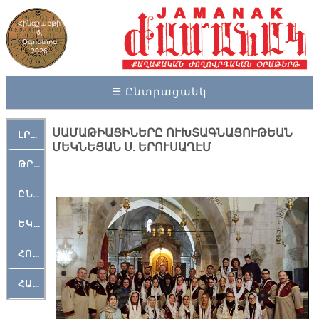
Հինգշաբթի
6,
Օգոստոս
2026
☰ Ընտրացանկ
ՍԱՄԱԹԻԱՑԻՆԵՐԸ ՈՒԽՏԱԳՆԱՑՈՒԹԵԱՆ
ԼՐԱՀՈՍ
ՄԵԿՆԵՑԱՆ Ս. ԵՐՈՒՍԱՂԷՄ
ԹՐՔԱՀԱՅ ԿԵԱՆՔ
ԸՆԿԵՐԱՄՇԱԿՈՒԹԱՅԻՆ
ԵԿԵՂԵՑԱԿԱՆ
ՀՈԳԵՄՏԱՒՈՐ
ՀԱՐԹԱԿ