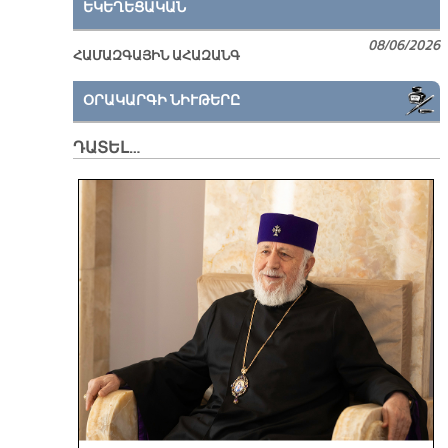
ԵԿԵՂԵՑԱԿԱՆ
08/06/2026
ՀԱՄԱԶԳԱՅԻՆ ԱՀԱԶԱՆԳ
ՕՐԱԿԱՐԳԻ ՆԻՒԹԵՐԸ
ԴԱՏԵԼ…