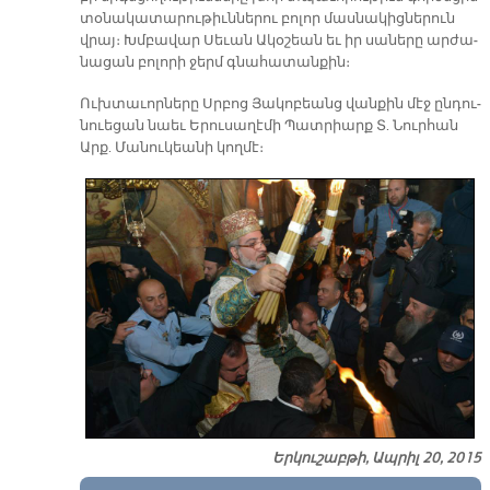
տօ­նա­կա­տա­րու­թիւն­նե­րու բո­լոր մաս­նա­կից­նե­րուն
վրայ։ Խմբա­վար Սե­ւան Ա­կօ­շեան եւ իր սա­նե­րը ար­ժա­
նա­ցան բո­լո­րի ջերմ գնա­հա­տան­քին։
Ուխ­տա­ւոր­նե­րը Սրբոց Յա­կո­բեանց վան­քին մէջ ըն­դու­
նուե­ցան նաեւ Ե­րու­սա­ղէ­մի Պատ­րիարք Տ. Նուր­հան
Արք. Մա­նու­կեա­նի կող­մէ։
Երկուշաբթի, Ապրիլ 20, 2015