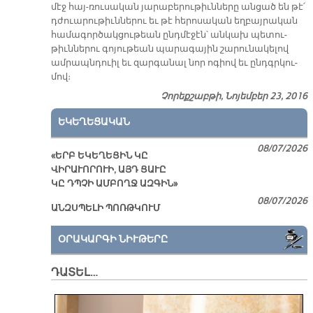
մէջ հայ-ռու­սա­կան յա­րա­բե­րու­թիւն­նե­րը ան­ցած են թէ՛
դժուա­րու­թիւն­նե­րու եւ թէ հե­րո­սա­կան եղ­բայ­րա­կան
հա­մա­գոր­ծակ­ցու­թեան ընդ­մէ­ջէն՝ ան­կախ պե­տու­
թիւն­նե­րու գո­յու­թեան պա­րա­գա­յին շա­րու­նա­կե­լով
ամ­րապն­դուիլ եւ զար­գա­նալ նոր ո­գիով եւ ընդգր­կու­
մով։
Չորեքշաբթի, Նոյեմբեր 23, 2016
ԵԿԵՂԵՑԱԿԱՆ
08/07/2026
«ԵՐԲ ԵԿԵՂԵՑԻՆ ԿԸ
ՎԻՐԱՒՈՐՈՒԻ, ԱՅԴ ՑԱՒԸ
ԿԸ ԴՊՉԻ ԱՄԲՈՂՋ ԱԶԳԻՆ»
08/07/2026
ԱՆԶՍՊԵԼԻ ՊՈՌԹԿՈՒՄ
ՕՐԱԿԱՐԳԻ ՆԻՒԹԵՐԸ
ԴԱՏԵԼ…