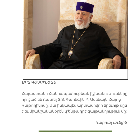
ԱՐԱ ԳՕՉՈՒՆԵԱՆ
​Հայաստանի Հանրապետութեան իշխանութիւնները
որոշած են դատել Տ.Տ. Գարեգին Բ. Ամենայն Հայոց
Կաթողիկոսը: Սա իսկապէս արտասովոր երեւոյթ մըն
է եւ միանշանակօրէն կ՚ենթադրէ գայթակղութիւն մը:
Կարդալ աւելին
Դ