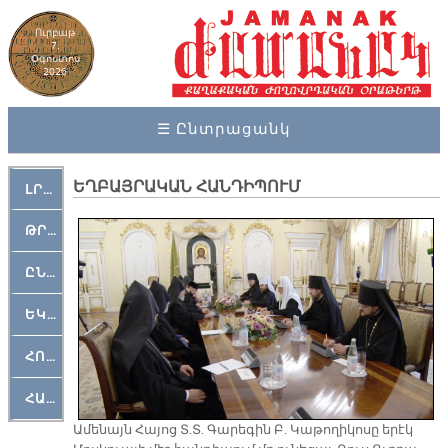
Ուրբաթ
7,
Օգոստոս
2026
☰ Ընտրացանկ
ԵՂԲԱՅՐԱԿԱՆ ՀԱՆԴԻՊՈՒՄ
ԼՐԱՀՈՍ
ԹՐՔԱՀԱՅ ԿԵԱՆՔ
ԸՆԿԵՐԱՄՇԱԿՈՒԹԱՅԻՆ
ԵԿԵՂԵՑԱԿԱՆ
ՀՈԳԵՄՏԱՒՈՐ
ՀԱՐԹԱԿ
Ա­մե­նայն Հա­յոց Տ.Տ. Գա­րե­գին Բ. Կա­թո­ղի­կո­սը ե­րէկ