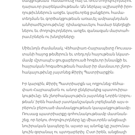
ծակ­ցու­թեան՝ հա­մա­հունչ հայ եւ ռուս ժո­ղո­վուրդ­նե­րու
դա­րա­ւոր բա­րե­կա­մու­թեան։ Ան ներ­կայ աշ­խար­հի ի­րո­
ղու­թիւն­նե­րուն առ­ջեւ կա­րե­ւո­րեց ջան­քե­րու հա­մա­
տեղ­ման եւ գոր­ծակ­ցու­թեան ա­ռա­ւել ամ­րապնդ­ման
անհ­րա­ժեշ­տու­թիւ­նը՝ դի­մագ­րա­ւե­լու հա­մար ե­կե­ղե­ցի­
նե­րու եւ ժո­ղո­վուրդ­նե­րու առ­ջեւ զա­նա­զան մար­տահ­
րա­ւէր­ներն ու խնդիր­նե­րը։
Միեւ­նոյն ժա­մա­նակ, Վե­հա­փառ Հայ­րա­պե­տը Ռու­սաս­
տա­նի հա­յոց թե­մե­րուն եւ տեղ­ւոյն հա­յու­թեան նկատ­
մամբ մշտա­պէս ցու­ցա­բե­րուած հո­գե­ւոր խնամ­քի եւ
հայ­րա­կան հո­գա­ծու­թեան հա­մար իր մաս­նա­ւոր շնոր­
հա­կա­լու­թիւ­նը յայտ­նեց Քի­րիլ Պատ­րիար­քին։
Իր կար­գին, Քի­րիլ Պատ­րիարքն ալ ող­ջու­նեց Վե­հա­
փառ Հայ­րա­պետն ու ա­նոր ըն­կե­րա­կից պա­տուի­րա­
կու­թիւ­նը։ Ան շնոր­հա­կա­լու­թիւն յայտ­նեց Նո­րին Սրբու­
թեան՝ ի­րեն հա­մար յատ­կան­շա­կան յո­բե­լեա­նի այս օ­
րե­րուն բե­րուած մաս­նակ­ցու­թեան կա­պակ­ցու­թեամբ։
Ռու­սաց պատ­րիար­քը գո­հու­նա­կու­թեամբ մատ­նան­
շեց, որ եր­կու ժո­ղո­վուրդ­նե­րը կը միա­ւո­րեն ան­ցեա­լի
նուի­րա­կան կա­պե­րը եւ այ­սօր ալ ա­նոնք կը շա­րու­նա­
կուին զօ­րա­նալ ու պտղա­բե­րիլ։ Ըստ ի­րեն, ան­ցեա­լի