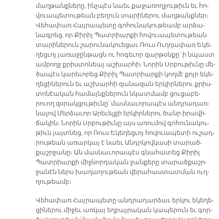
մաղ­թանք­նե­րը, ինչ­պէս նաեւ քա­ջա­ռող­ջու­թիւն եւ հո­
վուա­պե­տու­թեան բե­ղուն տա­րի­նե­րու մաղ­թանք­ներ։
Վե­հա­փառ Հայ­րա­պե­տը գո­հու­նա­կու­թեամբ ար­ձա­
նագ­րեց, որ Քի­րիլ Պատ­րիար­քի հո­վուա­պե­տու­թեան
տա­րի­նե­րուն շա­րու­նա­կուե­ցաւ Ռուս Ուղ­ղա­փառ Ե­կե­
ղեց­ւոյ յա­ռա­ջըն­թացն ու հո­գե­ւոր զար­թօն­քը՝ ի նպաստ
ամ­բողջ քրիս­տո­նեայ աշ­խար­հի։ Նո­րին Սրբու­թիւ­նը մե­
ծա­պէս կա­րե­ւո­րեց Քի­րիլ Պատ­րիար­քի կող­մէ քոյր ե­կե­
ղե­ցի­նե­րուն եւ աշ­խար­հի զա­նա­զան եր­կիր­նե­րու քրիս­
տո­նէա­կան հա­մայնք­նե­րուն նկատ­մամբ ցու­ցա­բե­
րուող զօ­րակ­ցու­թիւ­նը՝ մաս­նա­ւո­րա­պէս անդ­րա­դառ­
նա­լով Մեր­ձա­ւոր Ա­րե­ւել­քի եր­կիր­նե­րու ծանր ի­րա­վի­
ճա­կին։ Նո­րին Սրբու­թիւ­նը այս ա­ռու­մով գո­հու­նա­կու­
թիւն յայտ­նեց, որ Ռուս Ե­կե­ղեց­ւոյ հո­վուա­պե­տի ու­շադ­
րու­թեան ա­ռար­կայ է նաեւ Անդր­կով­կա­սի տա­րած­
քաշր­ջա­նը։ Ան մաս­նա­ւո­րա­պէս գնա­հա­տեց Քի­րիլ
Պատ­րիար­քի միջ­նոր­դա­կան ջան­քե­րը տա­րած­քաշր­
ջա­նէն ներս խա­ղա­ղու­թեան վե­րա­հաս­տատ­ման ուղ­
ղու­թեամբ։
Վե­հա­փառ Հայ­րա­պե­տը անդ­րա­դար­ձաւ եր­կու ե­կե­ղե­
ցի­նե­րու մի­ջեւ առ­կայ եղ­բայ­րա­կան կա­պե­րուն եւ գոր­