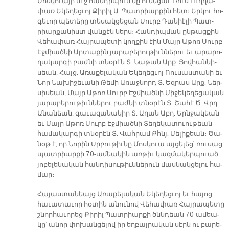
Մոս­կուա­յի մէջ հան­դի­պում մը ու­նե­ցաւ Ռուս Ուղ­ղա­
փառ Ե­կե­ղեց­ւոյ Քի­րիլ Ա. Պատ­րիար­քին հետ։ Եր­կու հո­
գե­ւոր պե­տե­րը տե­սակ­ցե­ցան Սուրբ Դա­նիէ­լի Պատ­
րիար­քա­նիստ վան­քէն ներս։ Հան­դիպ­ման ըն­թաց­քին
Վե­հա­փառ Հայ­րա­պե­տի կող­քին էին Մայր Ա­թոռ Սուրբ
Էջ­միած­նի Ար­տա­քին յա­րա­բե­րու­թիւն­նե­րու եւ ա­րա­րո­
ղա­կար­գի բաժ­նի տնօ­րէն Տ. Նա­թան Արք. Յով­հան­նի­
սեան, Հայց. Ա­ռա­քե­լա­կան Ե­կե­ղեց­ւոյ Ռու­սաս­տա­նի եւ
Նոր Նա­խի­ջե­ւա­նի Թե­մի Ա­ռաջ­նորդ Տ. Եզ­րաս Արք. Ներ­
սի­սեան, Մայր Ա­թոռ Սուրբ Էջ­միած­նի Մի­ջե­կե­ղե­ցա­կան
յա­րա­բե­րու­թիւն­նե­րու բաժ­նի տնօ­րէն Տ. Շա­հէ Ծ. Վրդ.
Ա­նա­նեան, գա­ւա­զա­նա­կիր Տ. Ա­ղան Ա­բ­ղ. Երն­ջա­կեան
եւ Մայր Ա­թոռ Սուրբ Էջ­միած­նի Տե­ղե­կա­տուու­թեան
հա­մա­կար­գի տնօ­րէն Տ. Վահ­րամ Քհնյ. Մե­լի­քեան։ Ծա­
նօթ է, որ Նո­րին Սրբու­թիւ­նը Մոս­կուա այ­ցե­լեց՝ ռու­սաց
պատ­րիար­քի 70-ա­մեա­կին առ­թիւ կազ­մա­կեր­պուած
յո­բե­լե­նա­կան հան­դի­սու­թիւն­նե­րուն մաս­նակ­ցե­լու հա­
մար։
Հա­յաս­տա­նեայց Ա­ռա­քե­լա­կան Ե­կե­ղեց­ւոյ եւ հա­յոց
հա­ւա­տա­ւոր հօ­տին ա­նու­նով Վե­հա­փառ Հայ­րա­պե­տը
շնոր­հա­ւո­րեց Քի­րիլ Պատ­րիար­քի ծննդեան 70-ա­մեա­
կը՝ ա­նոր փո­խան­ցե­լով իր եղ­բայ­րա­կան սէրն ու բա­րե­