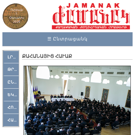
Ուրբաթ
7,
Օգոստոս
2026
☰ Ընտրացանկ
ՔԱՀԱՆԱՅԻՑ ՀԱՒԱՔ
ԼՐԱՀՈՍ
ԹՐՔԱՀԱՅ ԿԵԱՆՔ
ԸՆԿԵՐԱՄՇԱԿՈՒԹԱՅԻՆ
ԵԿԵՂԵՑԱԿԱՆ
ՀՈԳԵՄՏԱՒՈՐ
ՀԱՐԹԱԿ