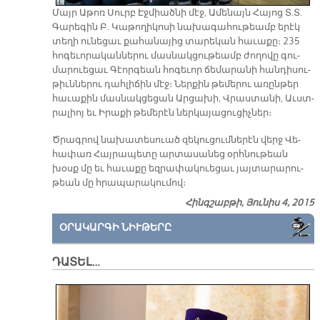
Մայր Ա­թոռ Սուրբ Էջ­միած­նի մէջ, Ա­մե­նայն Հա­յոց Տ.Տ.
Գա­րե­գին Բ. Կա­թո­ղի­կո­սի նա­խա­գա­հու­թեամբ ե­րէկ
տե­ղի ու­նե­ցաւ քա­հա­նա­յից տա­րե­կան հա­ւա­քը։ 235
հո­գե­ւո­րա­կան­նե­րու մաս­նակ­ցու­թեամբ ժո­ղո­վը գու­
մա­րուե­ցաւ Գէոր­գեան հո­գե­ւոր ճե­մա­րա­նի հան­դի­սու­
թիւն­նե­րու դահ­լի­ճին մէջ։ Ներ­քին թե­մե­րու ա­ռըն­թեր
հա­ւա­քին մաս­նակ­ցե­ցան Ար­ցա­խի, Վրաս­տա­նի, Աւստ­
րա­լիոյ եւ Ի­րա­քի թե­մե­րէն ներ­կա­յա­ցու­ցիչ­ներ։
Ծրագ­րով նա­խա­տե­սուած զե­կու­ցում­նե­րէն վերջ Վե­
հա­փառ Հայ­րա­պե­տը ար­տա­սա­նեց օրհ­նու­թեան
խօսք մը եւ հա­ւա­քը եզ­րա­փա­կուե­ցաւ յայ­տա­րա­րու­
թեան մը հրա­պա­րա­կու­մով։
Հինգշաբթի, Յունիս 4, 2015
ՕՐԱԿԱՐԳԻ ՆԻՒԹԵՐԸ
ԴԱՏԵԼ…