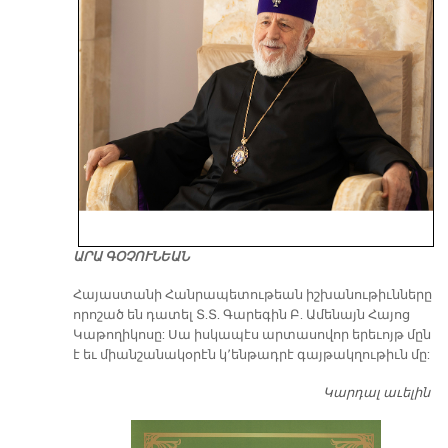
ԱՐԱ ԳՕՉՈՒՆԵԱՆ
​Հայաստանի Հանրապետութեան իշխանութիւնները
որոշած են դատել Տ.Տ. Գարեգին Բ. Ամենայն Հայոց
Կաթողիկոսը: Սա իսկապէս արտասովոր երեւոյթ մըն
է եւ միանշանակօրէն կ՚ենթադրէ գայթակղութիւն մը:
Կարդալ աւելին
Դ