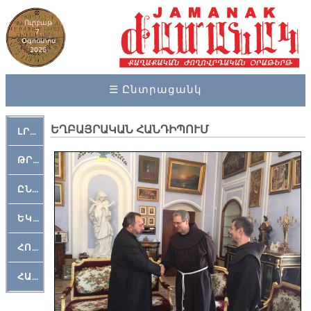
Ուրբաթ
7,
Օգոստոս
2026
☰ Ընտրացանկ
ԵՂԲԱՅՐԱԿԱՆ ՀԱՆԴԻՊՈՒՄ
ԼՐԱՀՈՍ
ԹՐՔԱՀԱՅ ԿԵԱՆՔ
ԸՆԿԵՐԱՄՇԱԿՈՒԹԱՅԻՆ
ԵԿԵՂԵՑԱԿԱՆ
ՀՈԳԵՄՏԱՒՈՐ
ՀԱՐԹԱԿ