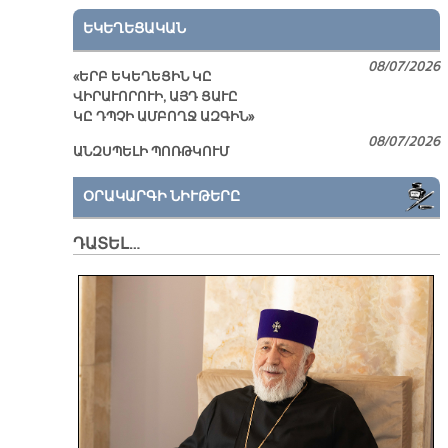
ԵԿԵՂԵՑԱԿԱՆ
08/07/2026
«ԵՐԲ ԵԿԵՂԵՑԻՆ ԿԸ
ՎԻՐԱՒՈՐՈՒԻ, ԱՅԴ ՑԱՒԸ
ԿԸ ԴՊՉԻ ԱՄԲՈՂՋ ԱԶԳԻՆ»
08/07/2026
ԱՆԶՍՊԵԼԻ ՊՈՌԹԿՈՒՄ
ՕՐԱԿԱՐԳԻ ՆԻՒԹԵՐԸ
ԴԱՏԵԼ…