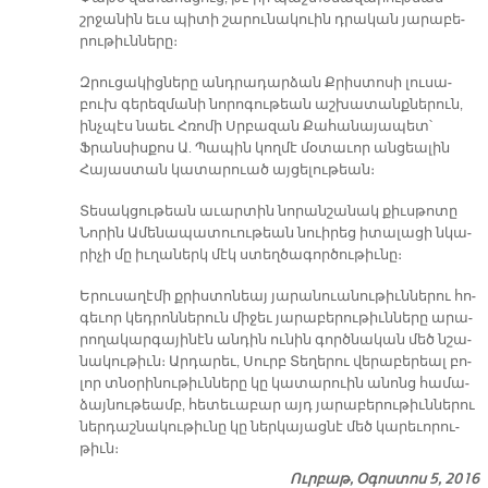
շրջա­նին եւս պի­տի շա­րու­նա­կուին դրա­կան յա­րա­բե­
րու­թիւն­նե­րը։
Զրու­ցա­կից­նե­րը անդ­րա­դար­ձան Քրիս­տո­սի լու­սա­
բուխ գե­րեզ­մա­նի նո­րո­գու­թեան աշ­խա­տանք­նե­րուն,
ինչ­պէս նաեւ Հռո­մի Սրբա­զան Քա­հա­նա­յա­պետ՝
Ֆրան­սիս­քոս Ա. Պա­պին կող­մէ մօ­տա­ւոր ան­ցեա­լին
Հա­յաս­տան կա­տա­րուած այ­ցե­լու­թեան։
Տե­սակ­ցու­թեան ա­ւար­տին նո­րան­շա­նակ քիւս­թո­տը
Նո­րին Ա­մե­նա­պա­տուու­թեան նուի­րեց ի­տա­լա­ցի նկա­
րի­չի մը իւ­ղա­ներկ մէկ ստեղ­ծա­գոր­ծու­թիւ­նը։
Ե­րու­սա­ղէ­մի քրիս­տո­նեայ յա­րա­նուա­նու­թիւն­նե­րու հո­
գե­ւոր կեդ­րոն­նե­րուն մի­ջեւ յա­րա­բե­րու­թիւն­նե­րը ա­րա­
րո­ղա­կար­գա­յի­նէն ան­դին ու­նին գործ­նա­կան մեծ նշա­
նա­կու­թիւն։ Ար­դա­րեւ, Սուրբ Տե­ղե­րու վե­րա­բե­րեալ բո­
լոր տնօ­րի­նու­թիւն­նե­րը կը կա­տա­րուին ա­նոնց հա­մա­
ձայ­նու­թեամբ, հե­տե­ւա­բար այդ յա­րա­բե­րու­թիւն­նե­րու
ներ­դաշ­նա­կու­թիւ­նը կը ներ­կա­յաց­նէ մեծ կա­րե­ւո­րու­
թիւն։
Ուրբաթ, Օգոստոս 5, 2016