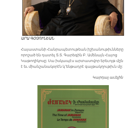
ԱՐԱ ԳՕՉՈՒՆԵԱՆ
​Հայաստանի Հանրապետութեան իշխանութիւնները
որոշած են դատել Տ.Տ. Գարեգին Բ. Ամենայն Հայոց
Կաթողիկոսը: Սա իսկապէս արտասովոր երեւոյթ մըն
է եւ միանշանակօրէն կ՚ենթադրէ գայթակղութիւն մը:
Կարդալ աւելին
Դ