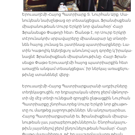
Ե­րու­սա­ղէ­մի Հա­յոց Պատ­րիարք Տ. Նուր­հան Արք. Մա­
նու­կեան նա­խըն­թաց օր տե­սակ­ցե­ցաւ Ֆրան­սիս­քեան
միա­բա­նու­թեան Սուրբ Երկ­րի նոր վա­նա­հօր՝ Հայր
Ֆրան­սես­քօ Փա­թո­յի հետ։ Ծա­նօթ է, որ Սուրբ Երկ­րի
տէ­րու­նա­կոխ սրբա­վայ­րե­րը միաս­նա­բար կը տնօ­րի­
նեն հա­յոց, յու­նաց եւ լա­տի­նաց պատ­րիարք­նե­րը։ Լա­
տին Կա­թո­լիկ ե­կե­ղեց­ւոյ ա­նու­նով այդ գոր­ծը կ՚ի­րա­կա­
նաց­նէ Ֆրան­սիս­քեան միա­բա­նու­թիւ­նը։ Հայր Ֆրան­
սես­քօ Փա­թօ Ե­րու­սա­ղէ­մի հա­յոց պատ­րիար­քին հետ
ա­ռա­ջին ան­գամ տե­սակ­ցե­ցաւ՝ իր ներ­կայ ա­ռա­քե­լու­
թիւ­նը ստանձ­նե­լէ վերջ։
Ե­րու­սա­ղէ­մի Հա­յոց Պատ­րիար­քա­րա­նի աղ­բիւր­նե­րը
տե­ղե­կա­ցու­ցին, որ եղ­բայ­րա­կան սի­րոյ ջերմ մթնո­լոր­
տի մը մէջ տե­ղի ու­նե­ցած զրոյ­ցին ըն­թաց­քին Նուր­հան
Պատ­րիար­քը շնոր­հա­ւո­րեց Սուրբ Երկ­րի նոր քիւս­թո­
տը ու մաղ­թեց յա­ջո­ղու­թիւն­ներ։ Ան անդ­րա­դար­ձաւ
Հա­յոց Պատ­րիար­քա­րա­նի եւ Ֆրան­սիս­քեան միա­բա­
նու­թեան լաւ յա­րա­բե­րու­թիւն­նե­րուն։ Շնոր­հա­կա­լու­
թիւն յայտ­նե­լով ջերմ ըն­դու­նե­լու­թեան հա­մար՝ Հայր
Փա­թօ վստա­հե­ցուց, թէ իր պաշ­տօ­նա­վա­րու­թեան