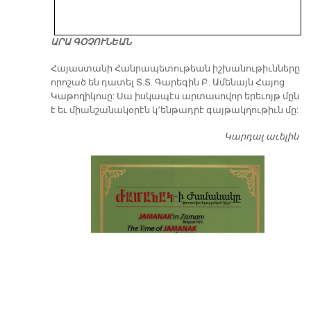
ԱՐԱ ԳՕՉՈՒՆԵԱՆ
​Հայաստանի Հանրապետութեան իշխանութիւնները
որոշած են դատել Տ.Տ. Գարեգին Բ. Ամենայն Հայոց
Կաթողիկոսը: Սա իսկապէս արտասովոր երեւոյթ մըն
է եւ միանշանակօրէն կ՚ենթադրէ գայթակղութիւն մը:
Կարդալ աւելին
Դ