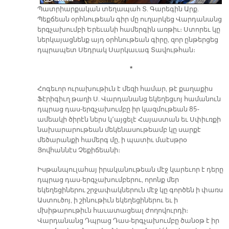
Պատրիարքական տեղապահ Տ. Գարեգին Արք.
Պեքճեան օրհնութեան գիր մը ուղարկեց Վարդանանց
երգչախումբի Երեւանի համերգին առթիւ։ Ստորեւ կը
ներկայացնենք այդ օրհնութեան գիրը, զոր ընթերցեց
դպրապետ Սեդրակ Սարկաւագ Տավութհան։
*
Հոգեւոր ուրախութիւն է մեզի համար, թէ քաղաքիս
Ֆէրիգիւղ թաղի Ս. Վարդանանց եկեղեցւոյ համանուն
դպրաց դաս-երգչախումբը իր կազմութեան 85-
ամեակի ծիրէն ներս կ՚այցելէ Հայաստան եւ Սփիւռքի
նախարարութեան մեկենասութեամբ կը սարքէ
մեծարանքի համերգ մը, ի պատիւ մաէսթրօ
Յովհաննէս Չեքիճեանի։
Իսթանպուլահայ իրականութեան մէջ կարեւոր է դերը
դպրաց դաս-երգչախումբերու, որոնք մեր
եկեղեցիներու շրջափակներուն մէջ կը գործեն ի փառս
Աստուծոյ, ի շինութիւն եկեղեցիներու եւ ի
մխիթարութիւն հաւատացեալ ժողովուրդի։
Վարդանանց Դպրաց Դաս-երգչախումբը ծանօթ է իր