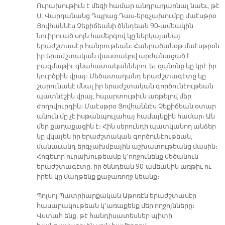
Ուրախութիւն է մեզի համար անդրադառնալ նաեւ, թէ
Ս. Վարդանանց Դպրաց Դաս-երգչախումբը մաէսթրօ
Յովհաննէս Չեքիճեանի ծննդեան 90-ամեակին
նուիրուած սոյն համերգով կը ներկայանայ
երաժշտասէր հանրութեան։ Հանրածանօթ մաէսթրօն
իր երաժշտական վաստակով արժանացած է
բազմաթիւ գնահատականներու եւ զանոնք կը կրէ իր
կուրծքին վրայ։ Մեծատաղանդ երաժշտագէտը կը
շարունակէ մնալ իր երաժշտական գործունէութեան
պատնէշին վրայ, հպարտութիւն առթելով մեր
ժողովուրդին։ Մաէսթրօ Յովհաննէս Չեքիճեան օտար
անուն մը չէ իսթանպուլահայ համայնքին համար։ Ան
մեր քաղաքացին է։ Հին սերունդի պատկանող անձեր
կը վկայեն իր երաժշտական գործունէութեան,
մանաւանդ երգչախմբային աշխատութեանց մասին։
Հոգեւոր ուրախութեամբ կ՚ողջունենք մեծանուն
երաժշտագէտը, իր ծննդեան 90-ամեակին առթիւ ու
իրեն կը մաղթենք քաջառողջ կեանք։
Պոլսոյ Պատրիարքական Աթոռէն երաժշտասէր
հասարակութեան կ՚առաքենք մեր ողջոյնները։
Վստահ ենք, թէ հանդիսատեսներ պիտի