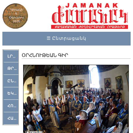
Կիրակի
9,
Օգոստոս
2026
☰ Ընտրացանկ
ՕՐՀՆՈՒԹԵԱՆ ԳԻՐ
ԼՐԱՀՈՍ
ԹՐՔԱՀԱՅ ԿԵԱՆՔ
ԸՆԿԵՐԱՄՇԱԿՈՒԹԱՅԻՆ
ԵԿԵՂԵՑԱԿԱՆ
ՀՈԳԵՄՏԱՒՈՐ
ՀԱՐԹԱԿ