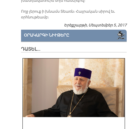
խանդավառուին սոյն համերգով։
Ողջ լերուք ի խնամս Տեառն։ Հայրական սիրով եւ
օրհնութեամբ։
Երեքշաբթի, Սեպտեմբեր 5, 2017
ՕՐԱԿԱՐԳԻ ՆԻՒԹԵՐԸ
ԴԱՏԵԼ…