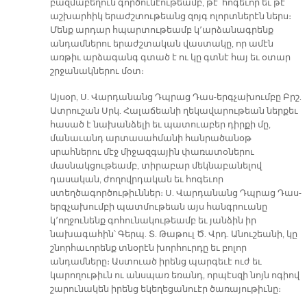
բազմաբեղուն գործունէութեամբ, թէ՛ հոգեւոր եւ թէ
աշխարհիկ երաժշտութեանց զոյգ ոլորտներէն ներս։
Մենք արդար հպարտութեամբ կ՚արձանագրենք
անդամներու երաժշտական վաստակը, որ ամէն
առթիւ արձագանգ գտած է ու կը գտնէ հայ եւ օտար
շրջանակներու մօտ։
Այսօր, Ս. Վարդանանց Դպրաց Դաս-երգչախումբը Բրշ.
Ատրուշան Սրկ. Հալաճեանի ղեկավարութեան ներքեւ
հասած է նախանձելի եւ պատուաբեր դիրքի մը,
մանաւանդ արտասահմանի հանրածանօթ
սրահներու մէջ միջազգային փառատօներու
մասնակցութեամբ, տիրաբար մեկնաբանելով
դասական, ժողովրդական եւ հոգեւոր
ստեղծագործութիւններ։ Ս. Վարդանանց Դպրաց Դաս-
երգչախումբի պատմութեան այս հանգրուանը
կ՚ողջունենք գոհունակութեամբ եւ յանձին իր
նախագահին՝ Գերպ. Տ. Թաթուլ Ծ. Վրդ. Անուշեանի, կը
շնորհաւորենք տնօրէն խորհուրդը եւ բոլոր
անդամները։ Աստուած իրենց պարգեւէ ուժ եւ
կարողութիւն ու անսպառ եռանդ, որպէսզի նոյն ոգիով
շարունակեն իրենց եկեղեցանուէր ծառայութիւնը։