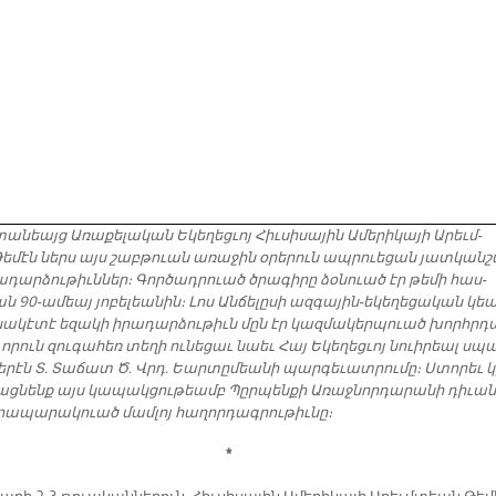
ա­նեայց Ա­ռա­քե­լա­կան Ե­կե­ղեց­ւոյ Հիւ­սի­սա­յին Ա­մե­րի­կա­յի Ա­րեւմ­
­մէն ներս այս շաբ­թուան ա­ռա­ջին օ­րե­րուն ապ­րուե­ցան յատ­կան­շ
ա­դար­ձու­թիւն­ներ։ Գոր­ծադ­րուած ծրա­գի­րը ձօ­նուած էր թե­մի հաս­
90-ա­մեայ յո­բե­լեա­նին։ Լոս Ան­ճե­լը­սի ազ­գա­յին-ե­կե­ղե­ցա­կան կե
սա­կէ­տէ ե­զա­կի ի­րա­դար­ձու­թիւն մըն էր կազ­մա­կեր­պուած խորհր­դ
, ո­րուն զու­գա­հեռ տե­ղի ու­նե­ցաւ նաեւ Հայ Ե­կե­ղեց­ւոյ նուի­րեալ սպ
նե­րէն Տ. Տա­ճատ Ծ. Վրդ. Եար­տը­մեա­նի պար­գե­ւատ­րու­մը։ Ստո­րեւ 
յաց­նենք այս կա­պակ­ցու­թեամբ Պըր­պեն­քի Ա­ռաջ­նոր­դա­րա­նի դի­ւա­
րա­պա­րա­կուած մամ­լոյ հա­ղոր­դագ­րու­թիւ­նը։
*