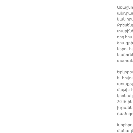
Ա­ռաջ­ն
անդ­րա­դ
կան ի­րա
Քրե­սեն
տա­րի­ն
ղող հրա­
ծրագ­րի
նե­րու հ
նա­ծու­ն
աս­տա­նէ
Եր­կօ­րե
եւ հո­վո
ա­ռա­քե­
մա­թիւ 
կ­­րօ­նա
2016-ին՝
խթա­նել 
դա­ժո­ղո
Խորհր­դ
մա­նակ­ն