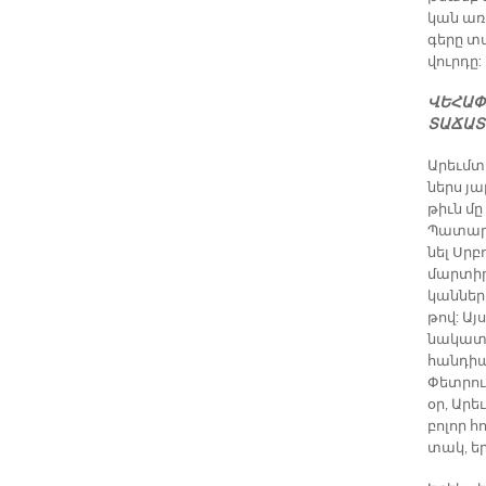
կան ա­ռ
գե­րը տ
վուր­դը:
ՎԵՀԱՓԱ
ՏԱՃԱՏ 
Ա­րեւմ­
ներս յար
թիւն մը
Պա­տա­
նել Սրբ
մար­տի­ր
կան­նե­ր
թով: Այ
նա­կա­տ
հան­դի­պ
Փետ­րու
օր, Ա­ր
բո­լոր հ
տակ, եր­