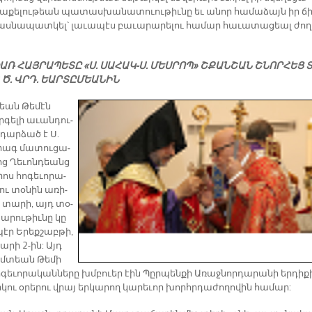
ա­քե­լու­թեան պա­տաս­խա­նա­տուու­թիւ­նը եւ ա­նոր հա­մա­ձայն իր ճի
աս­նա­պատ­կել՝ լա­ւա­պէս բա­ւա­րա­րե­լու հա­մար հա­ւա­տա­ցեալ ժո­ղ
Ռ ՀԱՅՐԱՊԵՏԸ «Ս. ՍԱՀԱԿ-Ս. ՄԵՍՐՈՊ» ՇՔԱՆՇԱՆ ՇՆՈՐՀԵՑ Տ
Ծ. ՎՐԴ. ԵԱՐՏԸՄԵԱՆԻՆ
տեան Թե­մէն
­գե­լի ա­ւան­դու­
 դար­ձած է Ս.
րագ մա­տու­ցա­
ոց Ղե­ւոն­դեանց
ոս հո­գե­ւո­րա­
ու տօ­նին ա­ռի­
ս տա­րի, այդ տօ­
ա­րու­թիւ­նը կը
էր Ե­րեք­շաբ­թի,
արի 2-ին: Այդ
եւմ­տեան Թե­մի
ո­գե­ւո­րա­կան­նե­րը խմբուեր էին Պըր­պեն­քի Ա­ռաջ­նոր­դա­րա­նի եր­դի­ք
կու օ­րե­րու վրայ եր­կա­րող կա­րե­ւոր խորհր­դա­ժո­ղո­վին հա­մար: