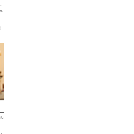
­
ո­
.
ին