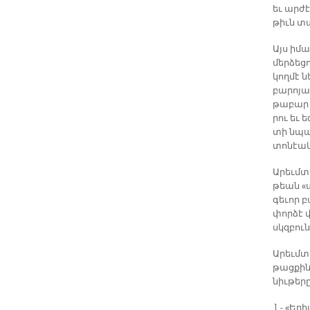
եւ ար­ժէ
թիւն տա­
Այս ի­մա
մեր­ձե­ց
կող­մէ ն
բա­րո­յա
թա­բար 
րու եւ ե
տի նպաս
տո­նէա­կ
Ա­րեւմ­տ
թեան «այ
գե­ւոր բ
փոր­ձէ վ
սկզբունք
Ա­րեւմ­
թաց­քին 
նիւ­թե­րը
1.- «Ե­ր