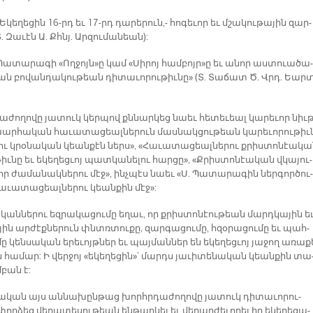
 Ե­կե­ղե­ցին 16-րդ եւ 17-րդ դա­րե­րուն,- հո­գե­ւոր եւ մշա­կու­թա­յին զար­
. Զա­ւէն Ա. Քհնյ. Ար­զու­մա­նեան):
 Պա­տա­րա­գի «Ող­ջոյ­ն­»ը կամ «Սի­րոյ համ­բոյ­ր­»ը եւ ա­նոր աս­տուա­ծա­
ան բո­վան­դա­կու­թեան դի­տա­ւո­րու­թիւ­նը» (Տ. Տա­ճատ Ծ. Վրդ. Եար­
­ժո­ղո­վը յա­տուկ կեր­պով քննար­կեց նաեւ հե­տե­ւեալ կա­րե­ւոր նիւ­
խար­հա­կան հա­ւա­տա­ցեալ­նե­րուն մաս­նակ­ցու­թեան կա­րե­ւո­րու­թիւ­
րու կրօ­նա­կան կեան­քէն ներս», «Հա­ւա­տա­ցեալ­նե­րու քրիս­տո­նէա­կ
թիւ­նը եւ ե­կե­ղեց­ւոյ պատ­կա­նե­լու հար­ցը», «Քրիս­տո­նէա­կան վկա­յու­
որ ժա­մա­նակ­նե­րու մէջ», ինչ­պէս նաեւ «Ս. Պա­տա­րա­գին ներ­գոր­ծու­
ա­ւա­տա­ցեալ­նե­րու կեան­քին մէջ»:
­կան­նե­րու եզ­րա­կա­ցու­մը ե­ղաւ, որ քրիս­տո­նէու­թեան մարդ­կա­յին ե
­յին ար­ժէք­նե­րուն փնտռտու­քը, զար­գա­ցու­մը, հզօ­րա­ցու­մը եւ պահ­
ը կեն­սա­կան ե­րե­ւոյթ­ներ եւ պայ­ման­ներ են ե­կե­ղեց­ւոյ յա­ջող ա­ռա­ք
 հա­մար: Ի վեր­ջոյ «ե­կե­ղե­ցին»՝ մարդս յա­ւի­տե­նա­կան կեան­քին տա
­բան է:
ցա­կան այս ան­նա­խըն­թաց խորհր­դա­ժո­ղո­վը յա­տուկ դի­տա­ւո­րու­
ր­ձեց վե­րա­տե­սու­թեան են­թար­կել եւ վե­րար­ժե­ւո­րել իր ե­կե­ղե­ցա­