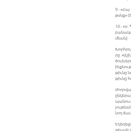
9.- «Հայ
թօնք» (Տ
10.- «Ս.
բա­նա­կ
մեան):
Խորհր­դա
րը. «Աշ­
ծու­խե­
ինք­նու­
թիւ­նը ն
թիւ­նը հ
Ժո­ղո­վա
ըն­կե­րա
պա­նու­մ
լու­թեան
նող ճամ
Ե­կե­ղե­
թեամբ փո