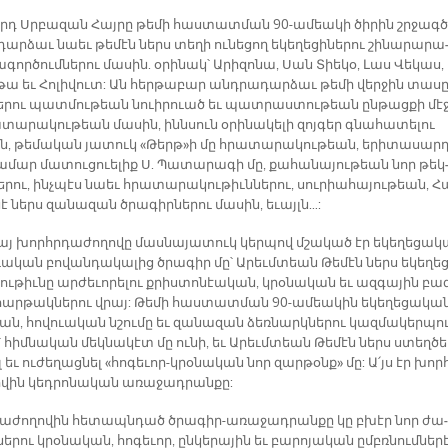
որդ Սրբա­զա­ն Հայ­րը թե­մի հաս­տատ­ման 90-ա­մեա­կի ծի­րին շրջագ­
ար­ձաւ նաեւ թե­մէն ներս տե­ղի ու­նե­ցող ե­կե­ղե­ցի­նե­րու շի­նա­րա­րա
­գոր­ծում­նե­րու մա­սին. օ­րի­նակ՝ Ա­րի­զո­նա, Սան Տիե­կօ, Լաս Վե­կաս,
­թա եւ Հո­լի­վուտ: Ան հեր­թա­բար անդ­րա­դար­ձաւ թե­մի վեր­ջին տա­ս
ե­րու պատ­մու­թեան նուի­րուած եւ պատ­րաս­տու­թեան ըն­թաց­քի մէջ
տա­րա­կու­թեան մա­սին, ինն­սուն օ­րի­նա­կե­լի զոյ­գեր գնա­հա­տե­լու
ն, թե­մա­կան յա­տուկ «Թերթ»ի մը հրա­տա­րա­կու­թեան, ե­րի­տա­սարդ
ա­մար մա­տու­ցուե­լիք Ս. Պա­տա­րա­գի մը, քա­հա­նա­յու­թեան նոր թեկ
ե­րու, ինչ­պէս նաեւ հրա­տա­րա­կու­թիւն­նե­րու, սու­րիա­հա­յու­թեան, Հ
 ներս զա­նա­զան ծրա­գիր­նե­րու մա­սին, ե­ւայլն…:
այ խորհր­դա­ժո­ղո­վը մաս­նա­յա­տուկ կեր­պով մշա­կած էր ե­կե­ղե­ցա­
ւա­կան բո­վան­դա­կա­լից ծրա­գիր մը՝ Ա­րեւմ­տեան Թե­մէն ներս ե­կե­ղեց­
լու­թիւ­նը ար­ժե­ւո­րե­լու քրիս­տո­նէա­կան, կ­­րօ­նա­կան եւ ազ­գա­յին բա
հար­թակ­նե­րու վրայ: Թե­մի հաս­տատ­ման 90-ա­մեա­կին ե­կե­ղե­ցա­կան
­կան, հո­վուա­կան նշու­մը եւ զա­նա­զան ձեռ­նարկ­նե­րու կազ­մա­կեր­պու
 հիմ­նա­կան մեկ­նա­կէտ մը ու­նի, եւ Ա­րեւմ­տեան Թե­մէն ներս ստեղ­ծել
եւ ու­ժե­ղաց­նել «հո­գե­ւոր-կրօ­նա­կան նոր զար­թօնք» մը: Ա՛յս էր խոր
­վին կեդ­րո­նա­կան ա­ռա­ջադ­րան­քը:
ա­ժո­ղո­վին հե­տապն­դած ծրա­գիր­-ա­ռա­ջադ­րան­քը կը բխէր նոր ժա­
ե­րու կրօ­նա­կան, հո­գե­ւոր, ըն­կե­րա­յին եւ բա­րո­յա­կան ըմբռ­նում­նե­ր