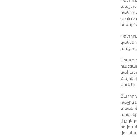
Փետ­րուա
պաշ­տօ­
րա­նի դա
(confere
եւ գոր­
Փետ­րու
կան­նե­
պաշտ­պա­
Ա­ռա­ւօ
ու­նե­ցա
նա­հա­տա
Հայ­րե­
թիւն եւ 
Յա­ջոր­
ռա­ջին ե
տեան Թե
պով ներ
լիք զե­կ
հո­վուա­
վուա­կա