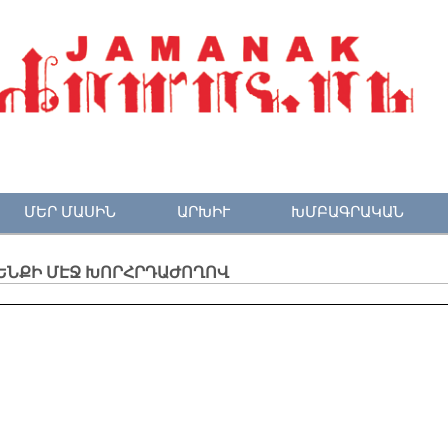
ՄԵՐ ՄԱՍԻՆ
ԱՐԽԻՒ
ԽՄԲԱԳՐԱԿԱՆ
­ԵՆՔԻ ՄԷՋ ԽՈՐՀՐԴԱԺՈՂՈՎ