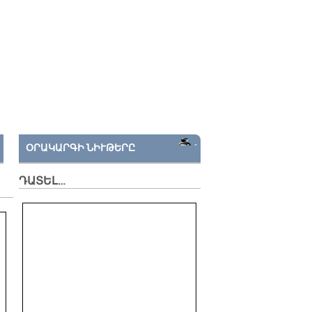
ՕՐԱԿԱՐԳԻ ՆԻՒԹԵՐԸ
ԴԱՏԵԼ…