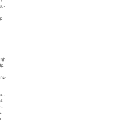
ի
դա­
մբ
­ղի
մբ,
ու­
 ա­
մ­
ր­
ե­
ւ