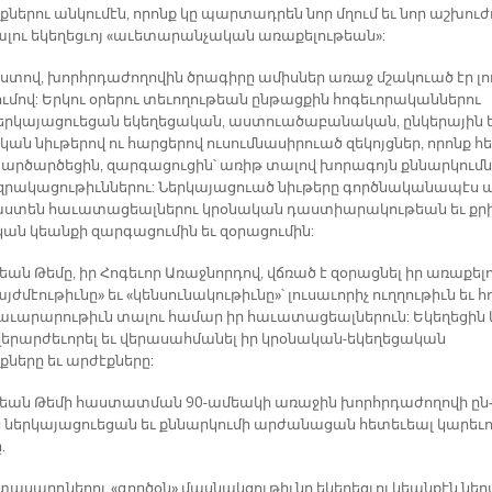
ք­նե­րու ան­կու­մէն, ո­րոնք կը պար­տադ­րեն նոր մղում եւ նոր աշ­խու­ժ
լու ե­կե­ղեց­ւոյ «ա­ւե­տա­րան­չա­կան ա­ռա­քե­լու­թեան»:
ս­տով, խորհր­դա­ժո­ղո­վին ծրա­գի­րը ա­միս­ներ ա­ռաջ մշա­կուած էր լո
ու­մով: Եր­կու օ­րե­րու տե­ւո­ղու­թեան ըն­թաց­քին հո­գե­ւո­րա­կան­նե­րու
եր­կա­յա­ցուե­ցան ե­կե­ղե­ցա­կան, աս­տուա­ծա­բա­նա­կան, ըն­կե­րա­յին 
­կան նիւ­թե­րով ու հար­ցե­րով ու­սում­նա­սի­րուած զե­կոյց­ներ, ո­րոնք հե
ար­ծար­ծե­ցին, զար­գա­ցու­ցին՝ ա­ռիթ տա­լով խո­րա­գոյն քննար­կում­ն
զ­րա­կա­ցու­թիւն­նե­րու: Ներ­կա­յա­ցուած նիւ­թե­րը գործ­նա­կա­նա­պէս 
­տեն հա­ւա­տա­ցեալ­նե­րու կրօ­նա­կան դաս­տիա­րա­կու­թեան եւ քր
ան կեան­քի զար­գա­ցու­մին եւ զօ­րա­ցու­մին:
եան Թե­մը, իր Հո­գե­ւոր Ա­ռաջ­նոր­դով, վճռած է զօ­րաց­նել իր ա­ռա­քե­լո
ժ­մէու­թիւ­նը» եւ «կեն­սու­նա­կու­թիւ­նը»՝ լու­սա­ւո­րիչ ուղ­ղու­թիւն եւ հ
ա­ւա­րա­րու­թիւն տա­լու հա­մար իր հա­ւա­տա­ցեալ­նե­րուն: Ե­կե­ղե­ցին 
ե­րա­րժե­ւո­րել եւ վե­րա­սահ­մա­նել իր կրօ­նա­կան­-ե­կե­ղե­ցա­կան
­նե­րը եւ ար­ժէք­նե­րը:
տեան Թե­մի հաս­տատ­ման 90-ա­մեա­կի ա­ռա­ջին խորհր­դա­ժո­ղո­վի ըն
ներ­կա­յա­ցուե­ցան եւ քննար­կու­մի ար­ժա­նա­ցան հե­տե­ւեալ կա­րե­ւ
.
ի­տա­սարդ­նե­րու «գոր­ծօն» մաս­նակ­ցու­թիւ­նը ե­կե­ղեց­ւոյ կեան­քէն ներ