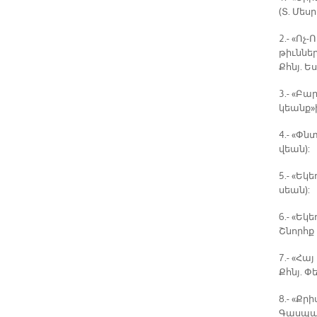
(Տ. Մես­
2.- «Ոչ­
թիւն­նե­
Քհնյ. Ե­
3.- «Բա­
կեանք»ին
4.- «Փնտ
վեան):
5.- «Ե­կ
սեան):
6.- «Ե­կ
Շնորհք Ա
7.- «Հայ
Քհնյ. Փե
8.- «Քր
Գաս­պա