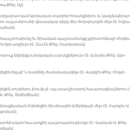
րոպ Քհնյ. Աշ):
-Ուղ­ղա­փառ կամ կրօ­նա­կան տար­բեր հո­սանք­նե­րու եւ կազ­մա­կեր­պո
րու «այ­լա­սե­րում»ի վնա­սա­կար դե­րը մեր ժո­ղո­վու­րդին մէջ» (Տ. Ե­ղիա
սա­յեան):
րե­պաշ­տու­թիւ­նը եւ ծի­սա­կան պաշ­տա­մուն­քը քրիս­տո­նեա­յի «հո­գե­
 իբր աղ­բիւր» (Տ. Զա­ւէն Քհնյ. Մար­կո­սեան):
ռտուք ե­կե­ղեց­ւոյ իս­կա­կան ա­կունք­նե­րուն» (Տ. Ա­ւե­տիս Քհնյ. Ա­բո­
ե­ղե­ցին ինչ­պէ՞ս դարձ­նել ժա­մա­նա­կա­կից» (Տ. Վազ­գէն Քհնյ. Մով­սէ­
ե­ղե­ցին սուր­բե­րու խումբ չէ, այլ ա­պաշ­խա­րող հա­ւա­տա­ցեալ­նե­րու» (
. Քհնյ. Տե­միր­ճեան):
 Ա­ռա­քե­լա­կան Ե­կե­ղե­ցին Հիւ­սի­սա­յին Ա­մե­րի­կա­յի մէջ» (Տ. Սար­գիս Ա.
­թո­յեան):
իս­տո­նէա­կան հա­ւատ­քին պաշտ­պա­նու­թիւ­նը» (Տ. Վար­դան Ա. Քհնյ.
­րեան):