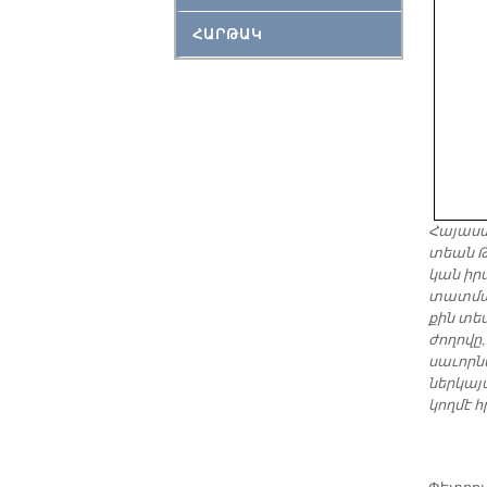
ՀԱՐԹԱԿ
Հա­յաս­տ
տեան Թե
կան ի­ր
տատ­ման 
քին տե­
ժո­ղո­վը
սա­ւոր­
ներ­կա­
կող­մէ հ