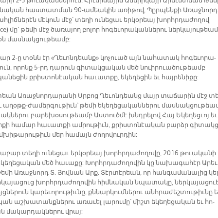
­րի 2-3 թուա­կան­նե­րուն, Հիւ­սի­սա­յին Ա­մե­րի­կա­յի Ա­րեւմ­տեան Թե­մ
նա­կան հաս­տատ­ման 90-ա­մեա­կին ա­ռի­թով, Պըր­պեն­քի Ա­ռաջ­նոր­
հ­լիճ­նե­րէն մէ­կուն մէջ՝ տե­ղի ու­նե­ցաւ եր­կօ­րեայ խորհր­դա­ժո­ղով
nce) մը՝ թե­մի մէջ ծա­ռա­յող բո­լոր հո­գե­ւո­րա­կան­նե­րու ներ­կա­յու­թեա
ծօն մաս­նակ­ցու­թեամբ:
ար 2-ը տօնն էր «Ղե­ւոն­դեանք» կո­չուած այն նա­հա­տակ հո­գե­ւո­րա­
րուն, ո­րոնք 5-րդ դա­րուն գի­տակ­ցա­կան մեծ նուի­րուա­ծու­թեամբ
նե­ցին քրիս­տո­նէա­կան հա­ւատ­քը, ե­կե­ղե­ցին եւ հայ­րե­նի­քը:
­տեան Ա­ռաջ­նոր­դա­րա­նի Սրբոց Ղե­ւոն­դեանց մայր տա­ճա­րին մէջ տե
ւ ա­ղօթք-ժա­մեր­գու­թիւն՝ թե­մի ե­կե­ղե­ցա­կան­նե­րու մաս­նակ­ցու­թեա
կ­նե­րու բա­րե­խօ­սու­թեամբ Աս­տուծ­մէ խնդրե­լով Հայ Ե­կե­ղեց­ւոյ եւ
նի­քի հա­մար հա­ւատ­քի ամ­րու­թիւն, քրիս­տո­նէա­կան բարձր գի­տակ­ց
մխի­թա­րու­թիւն մեր հա­մայն ժո­ղո­վուր­դին:
դա­բար տե­ղի ու­նե­ցաւ եր­կօ­րեայ խորհր­դա­ժո­ղո­վը, 2016 թուականի
­կե­ղե­ցա­կան մեծ հա­ւա­քը: Խորհր­դա­ժո­ղո­վին կը նա­խա­գա­հէր Ա­րեւ
­մի Ա­ռաջ­նորդ Տ. Յով­նան Արք. Տէր­տէ­րեան, որ հան­գա­մա­նա­լից կե
­կա­յա­ցուց խորհր­դա­ժո­ղո­վին հիմ­նա­կան նպա­տա­կը, ներ­կա­յա­ցու
ոյց­նե­րուն կա­րե­ւո­րու­թիւ­նը, քննար­կում­նե­րու անհ­րա­ժեշ­տու­թիւ­նը ե
կան աշ­խա­տանք­նե­րու ա­ռա­ւել լա­րու­մը՝ միշտ ե­կե­ղե­ցա­կան եւ հո­
ն մա­կար­դակ­նե­րու վրայ: