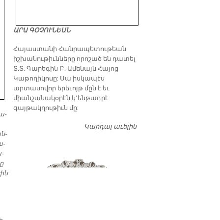
ԱՐԱ ԳՕՉՈՒՆԵԱՆ
​Հայաստանի Հանրապետութեան
իշխանութիւնները որոշած են դատել
Տ.Տ. Գարեգին Բ. Ամենայն Հայոց
Կաթողիկոսը: Սա իսկապէս
արտասովոր երեւոյթ մըն է եւ
միանշանակօրէն կ՚ենթադրէ
գայթակղութիւն մը:
ա­
Կարդալ աւելին
Դատել…
ան­
ա­
ա­
կը
նին