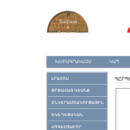
Շաբաթ
8,
Օգոստոս
2026
ԽՄԲԱԳՐԱԿԱԶՄ
ԿԱՊ
ԼՐԱՀՈՍ
ՊԸՐՊ
ԹՐՔԱՀԱՅ ԿԵԱՆՔ
ԸՆԿԵՐԱՄՇԱԿՈՒԹԱՅԻՆ
ԵԿԵՂԵՑԱԿԱՆ
ՀՈԳԵՄՏԱՒՈՐ