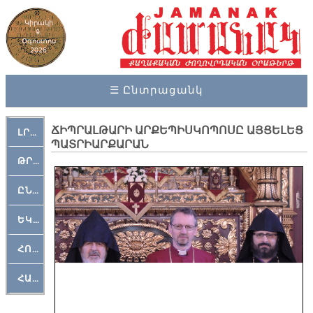
Կիրակի
9,
Օգոստոս
2026
☰ Ընտրացանկ
ՃԻՊՐԱԼԹԱՐԻ ԱՐՔԵՊԻՍԿՈՊՈՍԸ ԱՅՑԵԼԵՑ
ԼՐԱՀՈՍ
ՊԱՏՐԻԱՐՔԱՐԱՆ
ԹՐՔԱՀԱՅ ԿԵԱՆՔ
ԸՆԿԵՐԱՄՇԱԿՈՒԹԱՅԻՆ
ԵԿԵՂԵՑԱԿԱՆ
ՀՈԳԵՄՏԱՒՈՐ
ՀԱՐԹԱԿ