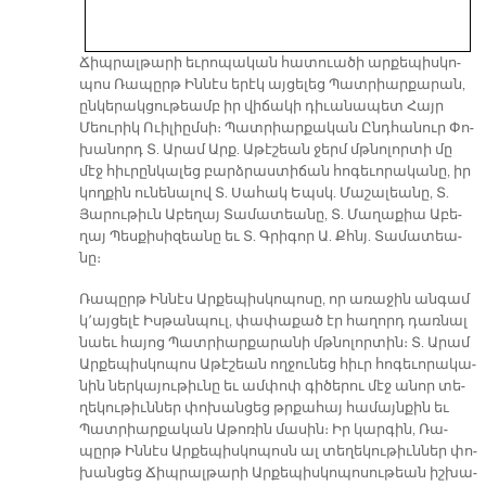
Ճիպ­րալ­թա­րի եւ­րո­պա­կան հա­տուա­ծի ար­քե­պիս­կո­
պոս Ռա­պըրթ Ին­նէս ե­րէկ այ­ցե­լեց Պատ­րիար­քա­րան,
ըն­կե­րակ­ցու­թեամբ իր վի­ճա­կի դի­ւա­նա­պետ Հայր
Մեու­րիկ Ո­ւի­լիըմ­սի։ Պատ­րիար­քա­կան Ընդ­հա­նուր Փո­
խա­նորդ Տ. Ա­րամ Արք. Ա­թէ­շեան ջերմ մթնո­լոր­տի մը
մէջ հիւ­րըն­կա­լեց բարձ­րաս­տի­ճան հո­գե­ւո­րա­կա­նը, իր
կող­քին ու­նե­նա­լով Տ. Սա­հակ Եպսկ. Մա­շա­լեա­նը, Տ.
Յա­րու­թիւն Ա­բե­ղայ Տա­մա­տեա­նը, Տ. Մա­ղա­քիա Ա­բե­
ղայ Պես­քի­սի­զեա­նը եւ Տ. Գրի­գոր Ա. Քհնյ. Տա­մա­տեա­
նը։
Ռա­պըրթ Ին­նէս Ար­քե­պիս­կո­պո­սը, որ ա­ռա­ջին ան­գամ
կ՚այ­ցե­լէ Իս­թան­պուլ, փա­փա­քած էր հա­ղորդ դառ­նալ
նաեւ հա­յոց Պատ­րիար­քա­րա­նի մթնո­լոր­տին։ Տ. Ա­րամ
Ար­քե­պիս­կո­պո­ս Ա­թէ­շեան ող­ջու­նեց հիւր հո­գե­ւո­րա­կա­
նին ներ­կա­յու­թիւ­նը եւ ամ­փոփ գի­ծե­րու մէջ ա­նոր տե­
ղե­կու­թիւն­ներ փո­խան­ցեց թրքա­հայ հա­մայն­քին եւ
Պատ­րիար­քա­կան Ա­թո­ռին մա­սին։ Իր կար­գին, Ռա­
պըրթ Ին­նէս Ար­քե­պիս­կո­պոսն ալ տե­ղե­կու­թիւն­ներ փո­
խան­ցեց Ճիպ­րալ­թա­րի Ար­քե­պիս­կո­պո­սու­թեան իշ­խա­