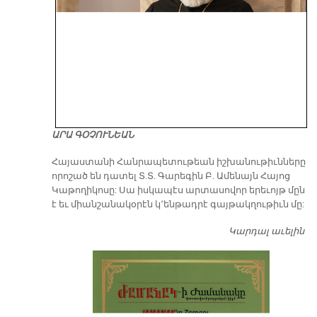
ԱՐԱ ԳՕՉՈՒՆԵԱՆ
​Հայաստանի Հանրապետութեան իշխանութիւնները
որոշած են դատել Տ.Տ. Գարեգին Բ. Ամենայն Հայոց
Կաթողիկոսը: Սա իսկապէս արտասովոր երեւոյթ մըն
է եւ միանշանակօրէն կ՚ենթադրէ գայթակղութիւն մը:
Կարդալ աւելին
Դ