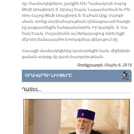
րը։ Մաս­նա­կից­նե­րու շար­քին էին Դա­մաս­կո­սի Հա­յոց
Թե­մի Ա­ռաջ­նորդ Տ. Ար­մաշ Եպսկ. Նալ­պան­տեան եւ Բե­
րիոյ Հա­յոց Թե­մի Ա­ռաջ­նորդ Տ. Շա­հան Արք. Սար­գի­
սեան, ո­րոնք սու­րիա­հա­յու­թեան դի­մագ­րա­ւած հար­ցե­
րը բա­ցատ­րե­ցին հան­գա­մա­նօ­րէն։ Իր կար­գին, Տ. Սա­
հակ Եպսկ. Մա­շա­լեանն ալ ներ­կա­յա­ցուց «Ա­րե­ւել­քի
մէջ նեղ ճա­նա­պարհ» խո­րագ­րեալ զե­կու­ցում մը։
Հա­ւա­քի մաս­նա­կից­նե­րը կա­տա­րե­ցին նաեւ մի­ջե­կե­ղե­
ցա­կան ա­ղօթք մը վասն խա­ղա­ղու­թեան։
Չորեքշաբթի, Մայիս 6, 2015
ՕՐԱԿԱՐԳԻ ՆԻՒԹԵՐԸ
ԴԱՏԵԼ…