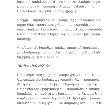
նու­թեան սահ­ման­նե­րէն ներս հո­գե­ւոր կեան­քի կա­ցու­
թեան շուրջ։ Ի յի­շա­տակ սոյն այ­ցե­լու­թեան Նո­րին
Սրբազ­նու­թիւ­նը ի­րեն նուի­րեց գիրք մը։
Զրոյ­ցի ա­ւար­տին Ճիպ­րալ­թա­րի Ար­քե­պիս­կո­պո­ս Ռա­
պըրթ Ին­նէս ստո­րագ­րեց Պատ­րիար­քա­րա­նի պա­
տուոյ տո­մա­րը եւ ա­ռաջ­նոր­դուե­ցաւ Ս. Աստուա­ծա­ծին
Ա­թո­ռա­նիստ մայր ե­կե­ղե­ցի, ուր կա­տա­րեց իր ուխ­տի
ա­ղօթ­քը։
Գում­գա­բուէն հրա­ժեշտ առ­նե­լէ ա­ռաջ ան խո­րա­պէս
շնոր­հա­կա­լու­թիւն յայտ­նեց ի­րեն ըն­ծա­յուած ան­կեղծ
հիւ­րըն­կա­լու­թեան հա­մար։
ՊԱ­ՐԻԻ ՄԷՋ ԺՈ­ՂՈՎ
Միւս կող­մէ, ան­ցեալ շա­բա­թա­վեր­ջին Տ. Սա­հակ Եպսկ.
Մա­շա­լեան մաս­նակ­ցե­ցաւ Ի­տա­լիոյ Պա­րի քա­ղա­քին
մէջ կազ­մա­կեր­պուած մի­ջե­կե­ղե­ցա­կան հա­ւա­քի մը։
Սուրբ Է­ճի­տիօ միա­բա­նու­թեան նա­խա­ձեռ­նու­թեամբ
կազ­մա­կեր­պը-ւած էր այս հա­ւա­քը, ո­րու ըն­թաց­քին լու­
սար­ձա­կի տակ առնուե­ցան Մի­ջին Ա­րե­ւել­քի քրիս­տո­
նեա­նե­րուն առ­կայ վի­ճակն ու ա­պա­գայ հե­ռան­կար­նե­