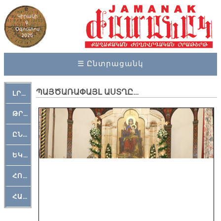
Կիրակի
9,
Օգոստոս
2026
☰ Ընտրացանկ
ՊԱՅԾԱՌԱՓԱՅԼ ԱՍՏՂԸ…
ԼՐԱՀՈՍ
ԹՐՔԱՀԱՅ ԿԵԱՆՔ
ԸՆԿԵՐԱՄՇԱԿՈՒԹԱՅԻՆ
ԵԿԵՂԵՑԱԿԱՆ
ՀՈԳԵՄՏԱՒՈՐ
ՀԱՐԹԱԿ