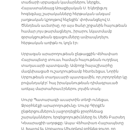
տաճարի սրբազան կամարներու ներքեւ,
Հայաստանեայց Առաքելական Ս. Եկեղեցւոյ
հոգեզմայլ շարականները հերթական անգամ
յաղթական կշռոյթով հնչեցին՝ փոխանցելով Ս.
Ծննդեան աւետիսը, որ այս ծանր շրջանին հայութեան
համար յոյս թարմացնելու, իրարու նկատմամբ
զօրակցութեան զգացումները ամրապնդելու
հերթական առիթն ու կոչն էր։
Սրբազան արարողութեան ընթացքին Վեհափառ
Հայրապետը տուաւ համայն հայութեան ուղղեալ
տաղաւարի պատգամը։ Ամբողջ հայաշխարհը
մագնիսացած ուշադրութեամբ հետեւեցաւ Նորին
Սրբութեան տաղաւարի պատգամին, որ յորդորներ կը
բովանդակէր՝ հայ իրականութեան դիմագրաւած
առկայ մարտահրաւէրներու լոյսին տակ։
Սուրբ Պատարագի աւարտին տեղի ունեցաւ
Ջրօրհնէքի արարողութիւնը։ Սուրբ Գիրքէն
ընթերցումներուն յաջորդեցին ջրօրհնեաց
շարականներու երգեցողութիւնները եւ Մեծն Բարսեղ
Կեսարացիի աղօթքը։ Ապա Վեհափառ Հայրապետը
Ս. Խաչով եւ Սրբալոյս Միւռոնով օրհնեց ջուրը, որ