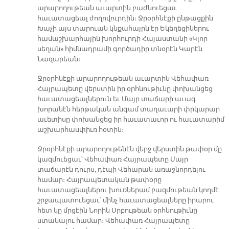
արարողութեան աւարտին բաժնուեցաւ
հաւատացեալ ժողովուրդին։ Ջրօրհնէքի ընթացքին
Խաչի այս տարուան կնքահայրն էր Եկեղեցիներու
համաշխարհային խորհուրդի Հայաստանի «Կլոր
սեղան» հիմնադրամի գործադիր տնօրէն Կարէն
Նազարեան։
Ջրօրհնէքի արարողութեան աւարտին Վեհափառ
Հայրապետը վերստին իր օրհնութիւնը փոխանցեց
հաւատացեալներուն եւ Մայր տաճարի աւագ
խորանէն հերթական անգամ տաղաւարի փրկարար
աւետիսը փոխանցեց իր հաւատաւոր ու հաւատարիմ
աշխարհասփիւռ հօտին։
Ջրօրհնէքի արարողութենէն վերջ վերստին թափօր մը
կազմուեցաւ՝ Վեհափառ Հայրապետը Մայր
տաճարէն դուրս, դէպի Վեհարան առաջնորդելու
համար։ Հայրապետական թափօրը
հաւատացեալներու խուռներամ բազմութեան կողմէ
շրջապատուեցաւ՝ մինչ հաւատացեալները իրարու
հետ կը մրցէին Նորին Սրբութեան օրհնութիւնը
ստանալու համար։ Վեհափառ Հայրապետը