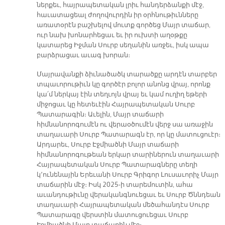
ներքեւ, հայրապետական լրիւ հանդերձանքի մէջ,
հաւատացեալ ժողովուրդին իր օրհնութիւնները
առատօրէն բաշխելով մուտք գործեց Մայր տաճար,
ուր նախ խոնարհեցաւ եւ իր ուխտի աղօթքը
կատարեց Իջման Սուրբ սեղանին առջեւ, իսկ ապա
բարձրացաւ աւագ խորան։
Մայրավանքի ձիւնածածկ տարածքը արդէն տարբեր
տպաւորութիւն կը գործէր բոլոր անոնց վրայ, որոնք
կա՛մ ներկայ էին տեղւոյն վրայ եւ կամ ուղիղ եթերի
միջոցաւ կը հետեւէին Հայրապետական Սուրբ
Պատարագին։ Աւելին, Մայր տաճարի
հիմնանորոգումէն ու վերաօծումէն վերջ սա առաջին
տաղաւարի Սուրբ Պատարագն էր, որ կը մատուցուէր։
Արդարեւ, Սուրբ Էջմիածնի Մայր տաճարի
հիմնանորոգութեան երկար տարիներուն տաղաւարի
Հայրապետական Սուրբ Պատարագները տեղի
կ՚ունենային Երեւանի Սուրբ Գրիգոր Լուսաւորիչ Մայր
տաճարին մէջ։ Իսկ 2025-ի տարեմուտին, ահա
աւանդութիւնը վերականգնուեցաւ եւ Սուրբ Ծննդեան
տաղաւարի Հայրապետական մեծահանդէս Սուրբ
Պատարագը վերստին մատուցուեցաւ Սուրբ