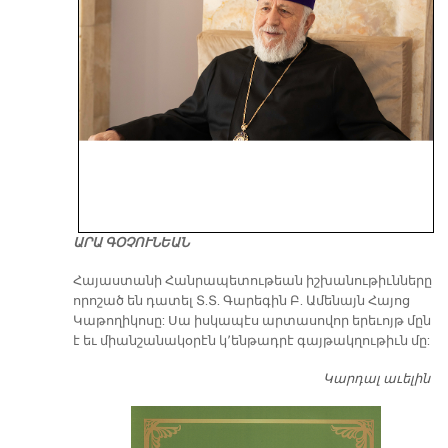
ԱՐԱ ԳՕՉՈՒՆԵԱՆ
​Հայաստանի Հանրապետութեան իշխանութիւնները
որոշած են դատել Տ.Տ. Գարեգին Բ. Ամենայն Հայոց
Կաթողիկոսը: Սա իսկապէս արտասովոր երեւոյթ մըն
է եւ միանշանակօրէն կ՚ենթադրէ գայթակղութիւն մը:
Կարդալ աւելին
Դ