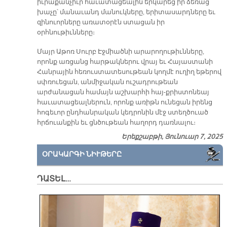
իւրաքանչիւր հաւատացեալին երկարեց իր ձեռաց
խաչը՝ մանաւանդ մանուկները, երիտասարդները եւ
զինուորները առատօրէն ստացան իր
օրհնութիւնները։
Մայր Աթոռ Սուրբ Էջմիածնի արարողութիւնները,
որոնք առցանց հարթակներու վրայ եւ Հայաստանի
Հանրային հեռուստատեսութեան կողմէ ուղիղ եթերով
սփռուեցան, անմիջական ուշադրութեան
արժանացան համայն աշխարհի հայ-քրիստոնեայ
հաւատացեալներուն, որոնք առիթն ունեցան իրենց
հոգեւոր ընդհանրական կեդրոնին մէջ ստեղծուած
հրճուանքին եւ ցնծութեան հաղորդ դառնալու։
Երեքշաբթի, Յունուար 7, 2025
ՕՐԱԿԱՐԳԻ ՆԻՒԹԵՐԸ
ԴԱՏԵԼ…