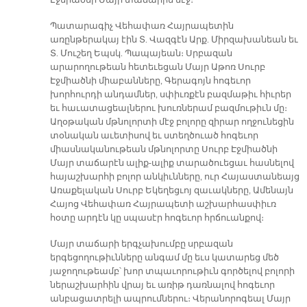
Էջմիածնի Մայր տաճարին մէջ։
Պատարագիչ Վեհափառ Հայրապետին
առընթերակայ էին Տ. Վազգէն Արք. Միրզախանեան եւ
Տ. Մուշեղ Եպսկ. Պապայեան։ Սրբազան
արարողութեան հետեւեցան Մայր Աթոռ Սուրբ
Էջմիածնի միաբանները, Գերագոյն հոգեւոր
խորհուրդի անդամներ, սփիւռքէն բազմաթիւ հիւրեր
եւ հաւատացեալներու խուռներամ բազմութիւն մը։
Աղօթական մթնոլորտի մէջ բոլորը զիրար ողջունեցին
տօնական աւետիսով եւ ստեղծուած հոգեւոր
միասնականութեան մթնոլորտը Սուրբ Էջմիածնի
Մայր տաճարէն ալիք-ալիք տարածուեցաւ հասնելով
հայաշխարհի բոլոր անկիւնները, ուր Հայաստանեայց
Առաքելական Սուրբ Եկեղեցւոյ զաւակները, Ամենայն
Հայոց Վեհափառ Հայրապետի աշխարհասփիւռ
հօտը արդէն կը սպասէր հոգեւոր հրճուանքով։
Մայր տաճարի երգչախումբը սրբազան
երգեցողութիւնները անգամ մը եւս կատարեց մեծ
յաջողութեամբ՝ խոր տպաւորութիւն գործելով բոլորի
ներաշխարհին վրայ եւ առիթ դառնալով հոգեւոր
անբացատրելի ապրումներու։ Վերանորոգեալ Մայր