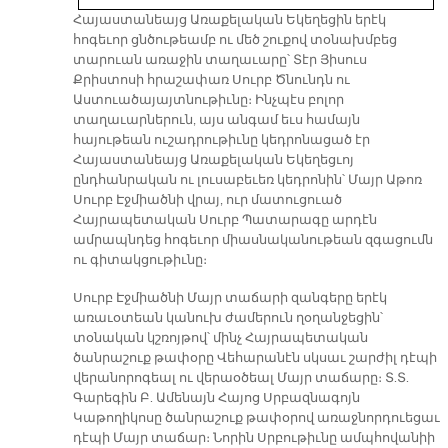
Հայաստանեայց Առաքելական Եկեղեցին երէկ
հոգեւոր ցնծութեամբ ու մեծ շուքով տօնախմբեց
տարուան առաջին տաղաւարը՝ Տէր Յիսուս
Քրիստոսի հրաշափառ Սուրբ Ծնունդն ու
Աստուածայայտնութիւնը։ Ինչպէս բոլոր
տաղաւարներուն, այս անգամ եւս համայն
հայութեան ուշադրութիւնը կեդրոնացած էր
Հայաստանեայց Առաքելական Եկեղեցւոյ
ընդհանրական ու լուսաբեւեռ կեդրոնին՝ Մայր Աթոռ
Սուրբ Էջմիածնի վրայ, ուր մատուցուած
Հայրապետական Սուրբ Պատարագը արդէն
ամրապնդեց հոգեւոր միասնականութեան զգացումն
ու գիտակցութիւնը։
Սուրբ Էջմիածնի Մայր տաճարի զանգերը երէկ
առաւօտեան կանուխ ժամերուն ղօղանջեցին՝
տօնական կշռոյթով՝ մինչ Հայրապետական
ծանրաշուք թափօրը Վեհարանէն սկսաւ շարժիլ դէպի
վերանորոգեալ ու վերաօծեալ Մայր տաճարը։ Տ.Տ.
Գարեգին Բ. Ամենայն Հայոց Սրբազնագոյն
Կաթողիկոսը ծանրաշուք թափօրով առաջնորդուեցաւ
դէպի Մայր տաճար։ Նորին Սրբութիւնը ամպհովանիի