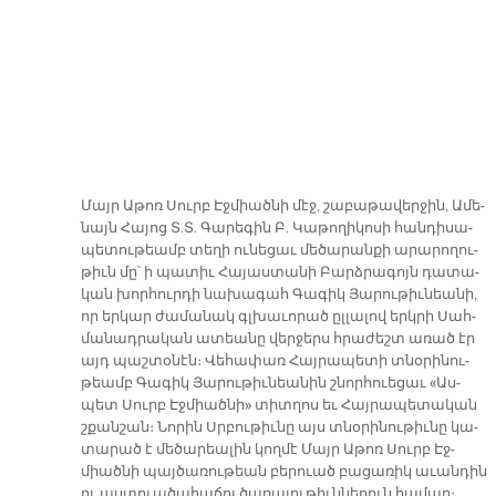
Մայր Ա­թոռ Սուրբ Էջ­միած­նի մէջ, շա­բա­թա­վեր­ջին, Ա­մե­
նայն Հա­յոց Տ.Տ. Գա­րե­գին Բ. Կա­թո­ղի­կո­սի հան­դի­սա­
պե­տու­թեամբ տե­ղի ու­նե­ցաւ մե­ծա­րան­քի ա­րա­րո­ղու­
թիւն մը՝ ի պա­տիւ Հա­յաս­տա­նի Բարձ­րա­գոյն դա­տա­
կան խոր­հուր­դի նա­խա­գահ Գա­գիկ Յա­րու­թիւ­նեա­նի,
որ եր­կար ժա­մա­նակ գլխա­ւո­րած ըլ­լա­լով երկ­րի Սահ­
մա­նադ­րա­կան ա­տեա­նը վեր­ջերս հրա­ժեշտ ա­ռած էր
այդ պաշ­տօ­նէն։ Վե­հա­փառ Հայ­րա­պե­տի տնօ­րի­նու­
թեամբ Գա­գիկ Յա­րու­թիւ­նեա­նին շնոր­հուե­ցաւ «Աս­
պետ Սուրբ Էջ­միած­նի» տիտ­ղոս եւ Հայ­րա­պե­տա­կան
շքան­շան։ Նո­րին Սրբու­թիւ­նը այս տնօ­րի­նու­թիւ­նը կա­
տա­րած է մե­ծա­րեա­լին կող­մէ Մայր Ա­թոռ Սուրբ Էջ­
միած­նի պայ­ծա­ռու­թեան բե­րուած բա­ցա­ռիկ ա­ւան­դին
ու աս­տուա­ծա­հա­ճոյ ծա­ռա­յու­թիւն­նե­րուն հա­մար։