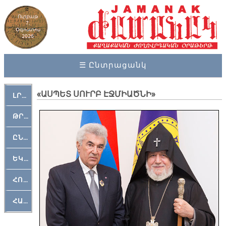
Ուրբաթ
7,
Օգոստոս
2026
☰ Ընտրացանկ
«ԱՍՊԵՏ ՍՈՒՐԲ ԷՋՄԻԱԾՆԻ»
ԼՐԱՀՈՍ
ԹՐՔԱՀԱՅ ԿԵԱՆՔ
ԸՆԿԵՐԱՄՇԱԿՈՒԹԱՅԻՆ
ԵԿԵՂԵՑԱԿԱՆ
ՀՈԳԵՄՏԱՒՈՐ
ՀԱՐԹԱԿ