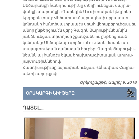
Մե­ծա­րան­քի հան­դի­սու­թիւ­նը տե­ղի ու­նե­ցաւ մայ­րա­
վան­քի տա­րած­քի «Գա­րե­գին Ա.» գի­տա­կան կեդ­րո­նի
եր­դի­քին տակ։ Վե­հա­փառ Հայ­րա­պե­տի սրբա­տառ
կոն­դա­կը հան­դի­սա­ւո­րա­պէս սրահ վե­րա­բե­րուե­ցաւ եւ
ա­նոր ըն­թեր­ցու­մէն վերջ Գա­գիկ Յա­րու­թիւ­նեա­նին
յանձ­նուե­ցաւ տիտ­ղո­սի շքան­շանն ու ըն­թեր­ցուած
կոն­դա­կը։ Մե­ծա­րեա­լի գոր­ծու­նէու­թեան մա­սին ար­
տա­յայ­տուե­ցան զա­նա­զան հիւ­րեր։ Գա­գիկ Յա­րու­թիւ­
նեանն ալ հան­դէս ե­կաւ ե­րախ­տա­գի­տա­կան ար­տա­
յայ­տու­թիւն­նե­րով։
Հան­դի­սու­թիւ­նը եզ­րա­փա­կուե­ցաւ Վե­հա­փառ Հայ­րա­
պե­տի ա­ղօթ­քով։
Երկուշաբթի, Ապրիլ 9, 2018
ՕՐԱԿԱՐԳԻ ՆԻՒԹԵՐԸ
ԴԱՏԵԼ…