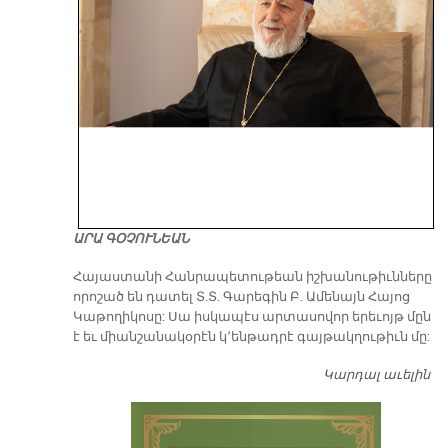
ԱՐԱ ԳՕՉՈՒՆԵԱՆ
​Հայաստանի Հանրապետութեան իշխանութիւնները
որոշած են դատել Տ.Տ. Գարեգին Բ. Ամենայն Հայոց
Կաթողիկոսը: Սա իսկապէս արտասովոր երեւոյթ մըն
է եւ միանշանակօրէն կ՚ենթադրէ գայթակղութիւն մը:
Կարդալ աւելին
Դ