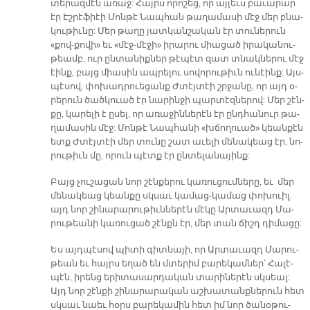
տե­րազ­մէն ա­ռաջ: Հայրս ո­րո­շեց, որ այ­լեւս բա­ւա­րար
էր Էշ­րէֆիէի Մոն­թէ Նապ­հան թա­ղա­մա­սի մէջ մեր բնա­
կու­թիւ­նը: Մեր թա­ղը յատ­կան­շա­կան էր տու­նե­րուն
«քով-քո­վի» եւ «մէջ-մէ­ջի» ի­րա­րու միա­ցած ի­րա­կա­նու­
թեամբ, ուր ըն­տա­նիք­ներ թէ­պէտ զատ տնակ­նե­րու մէջ
էինք, բայց միա­սին ապ­րե­լու սո­վո­րու­թիւն ու­նէինք: Այս­
պէսով, փո­խադ­րուե­ցանք Ժտէյ­տէի շրջա­նը, որ այդ օ­
րե­րուն ծած­կուած էր նա­րին­ջի պար­տէզ­նե­րով: Մեր շէն­
քը, կա­րե­լի է ը­սել, որ ա­ռա­ջին­նե­րէն էր ընդ­հա­նուր թա­
ղա­մա­սին մէջ: Մոն­թէ Նապ­հա­նի «խճո­ղուա­ծ» կեան­քէն
ետք Ժտէյ­տէի մեր տու­նը շատ ա­ւե­լի մե­նա­կեաց էր, նո­
րու­թիւն մը, ո­րուն պէտք էր ըն­տե­լա­նա­յինք:
Բայց չու­շա­ցան նոր շէն­քե­րու կա­ռու­ցում­նե­րը, եւ մեր
մե­նա­կեաց կեան­քը սկսաւ կա­մաց-կա­մաց փո­խուիլ.
այդ նոր շի­նա­րա­րու­թիւն­նե­րէն մէ­կը Ար­տա­ւազդ Մա­
րու­թեա­նի կա­ռու­ցած շէնքն էր, մեր տան ճիշդ դի­մա­ցը:
Ես այդ­պէ­սով պի­տի գիտ­նա­յի, որ Ար­տա­ւազդ Մա­րու­
թեա­ն եւ հայրս ե­ղած են մտե­րիմ բա­րե­կամ­ներ՝ Հա­լէ­
պէն, ի­րենց ե­րի­տա­սար­դա­կան տա­րի­նե­րէն սկսեալ:
Այդ նոր շէն­քի շի­նա­րա­րա­կան աշ­խա­տանք­նե­րուն հետ
սկսաւ նաեւ հօրս բա­րե­կա­մին հետ իմ նոր ծա­նօ­թու­