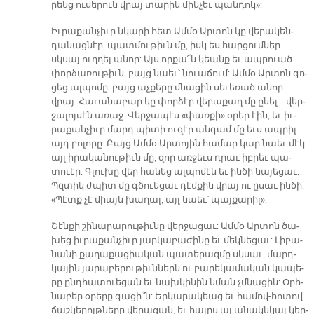
րենց ու­սե­րուն վրայ տա­րին մին­չեւ պան­դո­կ»:
Իւ­րա­քան­չիւր նկա­րի հետ Ամ­մօ Ար­տոն կը վե­րա­կեն­
դա­նաց­նէր պատ­մու­թիւն մը, իսկ ես հար­ցում­ներ
սկսայ ուղ­ղել ա­նոր: Այս որ­քա՜ն կեանք եւ ապ­րուած
փոր­ձա­ռու­թիւն, բայց նաեւ՝ նուա­ճում: Ամ­մօ Ար­տոն գո­
ցեց ալ­պո­մը, բայց աչ­քե­րը մնա­ցին սե­ւե­ռած ա­նոր
վրայ: Հա­ւա­նա­բար կը փոր­ձէր վե­րա­քաղ մը ը­նել… վեր­
ջա­լոյ­սէն ա­ռաջ: Վեր­ջա­պէս «փառ­քի» օ­րեր էին, եւ իւ­
րա­քան­չիւր մարդ պի­տի ու­զէր ան­գամ մը եւս ապ­րիլ
այդ բո­լո­րը: Բայց Ամ­մօ Ար­տո­յին հա­մար կար նաեւ մէկ
այլ ի­րա­կա­նու­թիւն մը, զոր առ­ջեւս դրաւ իբ­րեւ պա­
տուէր: Գլու­խը վեր հա­նեց ալ­պո­մէն եւ ին­ծի նա­յե­ցաւ:
Պզտիկ ժպիտ մը գծուե­ցաւ դէմ­քին վրայ ու ը­սաւ ին­ծի.
«Պէտք չէ միայն խա­ղալ, այլ նաեւ՝ պայ­քա­րի­լ»:
Շէն­քի շի­նա­րա­րու­թիւ­նը վեր­ջա­ցաւ: Ամ­մօ Ար­տոն ծա­
խեց իւ­րա­քան­չիւր յար­կա­բա­ժի­նը եւ մեկ­նե­ցաւ: Լի­բա­
նա­նի քա­ղա­քա­ցիա­կան պա­տե­րազ­մը սկսաւ, մարդ­
կա­յին յա­րա­բե­րու­թիւն­ներն ու բա­րե­կա­մա­կան կա­պե­
րը ընդ­հա­տուե­ցան եւ նախ­կի­նին նման չմնա­ցին: Օրհ­
նա­բեր օ­րե­րը գա­ցի՞ն: Եր­կա­րա­կեաց եւ հա­մով-հո­տով
ճաշ­կե­րոյթ­նե­րը վե­րա­ցան, եւ հայրս ալ ա­նակն­կալ կեր­