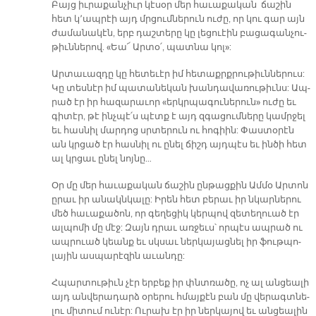
Բայց իւ­րա­քան­չիւր կէ­սօր մեր հա­ւա­քա­կան ճա­շին
հետ կ՚ապ­րէի այդ մրցում­նե­րուն ու­ժը, որ կու գար այն
ժա­մա­նա­կէն, երբ դաշ­տե­րը կը լե­ցուէին բա­ցա­գան­չու­
թիւն­նե­րով. «Եա՜ Ար­տօ՛, պատ­նա կո­լ»:
Ար­տա­ւազ­դը կը հե­տե­ւէր իմ հե­տաքրք­րու­թիւն­նե­րուս:
Կը տես­նէր իմ պա­տա­նե­կան խան­դա­վա­ռու­թիւնս: Ապ­
րած էր իր հա­զա­րա­ւոր «երկր­պա­գու­նե­րու­ն» ու­ժը եւ
գի­տէր, թէ ինչ­պէ՛ս պէտք է այդ զգա­ցում­նե­րը կամր­ջել
եւ հաս­նիլ մար­դոց սրտե­րուն ու հո­գիին: Փաս­տօ­րէն
ան կրցած էր հաս­նիլ ու ը­նել ճիշդ այդ­պէս եւ ին­ծի հետ
ալ կրցաւ ը­նել նոյ­նը…
Օր մը մեր հա­ւա­քա­կան ճա­շին ըն­թաց­քին Ամ­մօ Ար­տոն
ը­րաւ իր ա­նակն­կա­լը: Ի­րեն հետ բե­րաւ իր նկար­նե­րու
մեծ հա­ւա­քա­ծոն, որ գե­ղե­ցիկ կեր­պով զե­տե­ղուած էր
ալ­պո­մի մը մէջ: Զայն դրաւ առ­ջեւս՝ որ­պէս ապ­րած ու
ապ­րուած կեանք եւ սկսաւ ներ­կա­յաց­նել իր ֆութ­պո­
լա­յին աս­պա­րէ­զին ա­ւան­դը:
Հպար­տու­թիւն չէր եր­բեք իր փնտռա­ծը, ոչ ալ ան­ցեա­լի
այդ ան­վե­րա­դարձ օ­րե­րու հմայ­քէն բան մը վե­րագտ­նե­
լու մի­տում ու­նէր: Ու­րախ էր իր ներ­կա­յով եւ ան­ցեա­լին