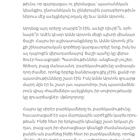
թիւնս, որ զար­գա­ցաւ ու ջեր­մա­ցաւ՝ պա­տա­նե­կան
կեան­քիս, ըն­տա­նե­կան եւ ըն­կե­րա­յին յա­րա­բե­րու­թիւն­
նե­րուս մէջ ա­ւելց­նե­լով օ­ղակ մը եւս՝ Ամ­մօ Ար­տոն…
Ար­դեօք այդ օ­րե­րը տար­բե՞ր էին, ա­ւե­լի դիւ­րի՞ն, օրհ­
նա­բե՞ր: Ա­մէն կէ­սօր Ամ­մօ Ար­տոն մե­զի պի­տի միա­նար
ճա­շի: Հայրս իր աշ­խա­տանք­նե­րը եւ Ամ­մօ Ար­տոն շէն­
քի շի­նա­րա­րա­կան գոր­ծե­րը կար­գա­ւո­րե­լէ ետք, իսկ ես
ալ դպրո­ցէն վե­րա­դառ­նա­լով՝ ճա­շի պա­հը կը վե­րա­
ծուէր հա­ւա­քոյ­թի: Պատ­մու­թիւն­ներ, ան­ցեա­լի յու­շեր,
ծի­ծաղ, բայց մա­նա­ւանդ՝ բա­րե­կա­մու­թիւ­նը ամ­րապն­
դող ժա­մեր, ո­րոնք եր­բեք ձանձ­րա­ցու­ցիչ չէին, քա­նի որ
պատ­մու­թիւն­նե­րը շատ էին: Իսկ Ամ­մօ Ար­տոն զուարթ
մարդ մըն էր եւ շատ լաւ «պատ­մո­ղ», իսկ պատ­մած­նե­
րուն վրայ «հա­մեմ­նե­ր» ա­ւելց­նե­լու իր սո­վո­րու­թեամբ
կը զուար­ճաց­նէր մթնո­լոր­տը:
Հայրս կը սի­րէր բա­րե­կամ­նե­րը եւ բա­րե­կա­մու­թիւ­նը,
հա­ւա­տա­ցած էր այս մարդ­կա­յին ար­ժէ­քին կա­րե­ւո­րու­
թեան: Ին­ծի հետ իր երկ­րա­յին կեան­քը շատ եր­կար չե­
ղաւ, բայց այդ իր «խտա­ցեա­լ» կեան­քի ժա­մա­նա­կաշր­
ջա­նին ան բաժ­նեց ին­ծի հետ իր բա­րե­կամ­նե­րը, ո­րոնք