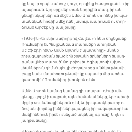
կը նա­յէր որ­պէս ա­նուշ «յու­շ», որ զինք հաս­ցու­ցած էր իր
այ­սօ­րուան: Այդ օ­րը մեր տան եր­դի­քին տակ, իր ան­
ցեա­լի նկար­նե­րուն մէ­ջէն Ամ­մօ Ար­տոն փոր­ձեց իմ պա­
տա­նե­կան հո­գիիս մէջ դնել ա­մուր, ապ­րուած ու փոր­
ձուած ար­ժէք մը՝ պայ­քա­րը:
«1936-ին «Եու­նիոն սփոր­թիվ Հա­լէ­պ»ի հետ մրցե­ցանք
Ռու­մա­նիոյ եւ Պալ­քա­նեան տա­րած­քի ա­խո­յեան
Սէ.Էֆ.Էր.ի հետ,- Ամ­մօ Ար­տոն է պատ­մո­ղը:- Ա­նոնք
շրջա­գա­յու­թեան ե­լած էին շրջա­նի եր­կիր­նե­րը եւ յաղ­
թա­նակ­ներ տա­րած՝ Թուր­քիոյ եւ Ե­գիպ­տո­սի ա­խո­
յեան­նե­րուն դէմ: Հա­լէ­պի ժո­ղո­վուր­դը անձ­կու­թեամբ,
բայց նաեւ մտա­հո­գու­թեամբ կը սպա­սէր մեր առ­ճա­
կա­տու­մին՝ Ռու­մա­նիոյ խում­բին դէ­մ»:
Ամ­մօ Ար­տոն կա­մաց-կա­մաց զիս տա­րաւ դէ­պի ան­
ցեա­լը, զոր չէի ապ­րած, այն ժա­մա­նակ­նե­րը, երբ պի­տի
մրցէր ռու­մա­նա­ցի­նե­րուն դէմ, եւ իր պատ­կե­րա­ւոր ո­
ճով ան փոր­ձեց ին­ծի ներ­կա­յաց­նել իր հա­զա­րա­ւոր հա­
մա­կիր­նե­րուն իր­մէ ու­նե­ցած ակն­կա­լու­թիւ­նը՝ կոլն ու
յաղ­թա­նա­կը:
«Ա­ռա­ջին տա­սը վայր­կեա­նին նշա­նա­կե­ցի կոլ մը: Եւ