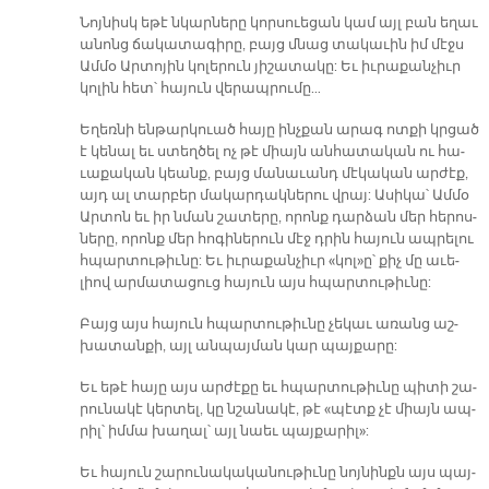
Նոյ­նիսկ ե­թէ նկար­նե­րը կոր­սուե­ցան կամ այլ բան ե­ղաւ
ա­նոնց ճա­կա­տա­գի­րը, բայց մնաց տա­կա­ւին իմ մէջս
Ամ­մօ Ար­տո­յին կո­լե­րուն յի­շա­տա­կը: Եւ իւ­րա­քան­չիւր
կո­լին հետ՝ հա­յուն վե­րապ­րու­մը…
Եղեռնի են­թար­կուած հա­յը ինչ­քան ա­րագ ոտ­քի կրցած
է կե­նալ եւ ստեղ­ծել ոչ թէ միայն ան­հա­տա­կան ու հա­
ւա­քա­կան կեանք, բայց մա­նա­ւանդ մէ­կա­կան ար­ժէք,
այդ ալ տար­բեր մա­կար­դակ­նե­րու վրայ: Ա­սի­կա՝ Ամ­մօ
Ար­տոն եւ իր նման շա­տե­րը, ո­րոնք դար­ձան մեր հե­րոս­
նե­րը, ո­րոնք մեր հո­գի­նե­րուն մէջ դրին հա­յուն ապ­րե­լու
հպար­տու­թիւ­նը: Եւ իւ­րա­քան­չիւր «կո­լ»ը՝ քիչ մը ա­ւե­
լիով ար­մա­տա­ցուց հա­յուն այս հպար­տու­թիւ­նը:
Բայց այս հա­յուն հպար­տու­թիւ­նը չե­կաւ ա­ռանց աշ­
խա­տան­քի, այլ ան­պայ­ման կար պայ­քա­րը:
Եւ ե­թէ հա­յը այս ար­ժէ­քը եւ հպար­տու­թիւ­նը պի­տի շա­
րու­նա­կէ կեր­տել, կը նշա­նա­կէ, թէ «պէտք չէ միայն ապ­
րիլ՝ իմ­մա խա­ղալ՝ այլ նաեւ պայ­քա­րի­լ»:
Եւ հա­յուն շա­րու­նա­կա­կա­նու­թիւ­նը նոյ­նինքն այս պայ­