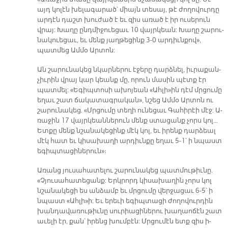
այդ կո­լէն խե­լա­գա­րած՝ միայն տե­սայ, թէ ժո­ղո­վուր­դը
ար­դէն դաշտ խու­ժած է եւ զիս ա­ռած է իր ու­սե­րուն
վրայ: Խա­ղը ընդ­մի­ջուե­ցաւ 10 վայր­կեան: Խա­ղը շա­րու­
նա­կուե­ցաւ, եւ մենք յաղ­թե­ցինք 3-0 ար­դիւն­քո­վ»,
պատ­մեց Ամ­մօ Ար­տոն:
Ան շա­րու­նա­կեց նկար­նե­րու է­ջե­րը դարձ­նել, իւ­րա­քան­
չիւ­րին վրայ կար կեանք մը, ո­րուն մա­սին պէտք էր
պատ­մել: «Ե­գիպ­տո­սի ա­խո­յեան «Ահ­լի»ին դէմ մրցու­մը
ե­ղաւ շատ ճա­կա­տագ­րա­կան», նշեց Ամ­մօ Ար­տոն ու
շարունակեց. «Մրցու­մը տե­ղի ու­նե­ցաւ Գա­հի­րէի մէջ: Ա­
ռա­ջին 17 վայր­կեան­նե­րուն մենք ստա­ցանք չորս կոլ…
Ետ­քը մենք նշա­նա­կե­ցինք մէկ կոլ, եւ ի­րենք դար­ձեալ
մէկ հատ եւ կի­սա­խա­ղի ար­դիւն­քը ե­ղաւ 5-1՝ ի նպաստ
ե­գիպ­տա­ցի­նե­րու­ն»։
Ա­ռանց յու­սա­հա­տե­լու շա­րու­նա­կեց պատ­մու­թիւ­նը.
«Չյու­սա­հա­տե­ցանք: Երկ­րորդ կի­սա­խա­ղին չորս կոլ
նշա­նա­կե­ցի ես ան­ձամբ եւ մրցու­մը վեր­ջա­ցաւ 6-5՝ ի
նպաստ «Ահ­լի»ի: Եւ ե­րե­ւի ե­գիպ­տա­ցի ժո­ղո­վուր­դին
խան­դա­վա­ռու­թիւ­նը սու­րիա­ցի­նե­րու խա­ղաո­ճէն շատ
ա­ւե­լի էր, քան՝ ի­րենց խում­բէն: Մրցու­մէն ետք զիս ի­