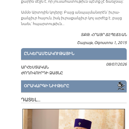
քա­րին մէջն է, որ յու­սա­հա­տու­թիւն պէտք չէ ճանչ­նայ:
Ամ­մօ Ար­տո­յին կո­լե­րը: Բայց ան­պայ­մա­նօ­րէն՝ իւ­րա­
քան­չիւր հա­յուն, իսկ իւ­րա­քան­չիւր կոլ ար­ժէք է, բայց
նաեւ՝ հպար­տու­թիւն…
ՏՔԹ. ՀՐԱՅՐ ՃԷ­ՊԷ­ՃԵԱՆ
Շաբաթ, Օգոստոս 1, 2015
ԸՆԿԵՐԱՄՇԱԿՈՒԹԱՅԻՆ
08/07/2026
ԱՐՀԵՍՏԱԿԱՆ
ԺՈՂՈՎՈՒՐԴԻ ՁԱՅՆԸ
ՕՐԱԿԱՐԳԻ ՆԻՒԹԵՐԸ
ԴԱՏԵԼ…