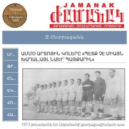
Ուրբաթ
7,
Օգոստոս
2026
☰ Ընտրացանկ
ԱՄ­ՄՕ ԱՐ­ՏՈ­ՅԻՆ ԿՈ­ԼԵ­ՐԸ «ՊԷՏՔ ՉԷ ՄԻԱՅՆ
ԼՐԱՀՈՍ
ԽԱ­ՂԱԼ, ԱՅԼ ՆԱԵՒ՝ ՊԱՅ­ՔԱ­ՐԻ­Լ»
ԹՐՔԱՀԱՅ ԿԵԱՆՔ
ԸՆԿԵՐԱՄՇԱԿՈՒԹԱՅԻՆ
ԵԿԵՂԵՑԱԿԱՆ
ՀՈԳԵՄՏԱՒՈՐ
ՀԱՐԹԱԿ
1973 թուա­կանն էր: Լի­բա­նա­նի քա­ղա­քա­ցիա­կան պա­