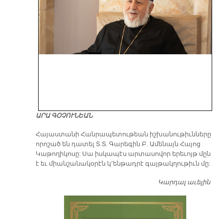
ԱՐԱ ԳՕՉՈՒՆԵԱՆ
​Հայաստանի Հանրապետութեան իշխանութիւնները
որոշած են դատել Տ.Տ. Գարեգին Բ. Ամենայն Հայոց
Կաթողիկոսը: Սա իսկապէս արտասովոր երեւոյթ մըն
է եւ միանշանակօրէն կ՚ենթադրէ գայթակղութիւն մը:
Կարդալ աւելին
Դ