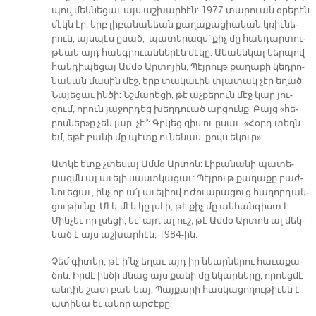
պով մեկ­նե­ցաւ այս աշ­խար­հէն: 1977 տա­րուան օ­րե­րէն
մէկն էր, երբ լի­բա­նա­նեան քա­ղա­քա­ցիա­կան կռիւ­նե­
րուն, այս­պէս ը­սած, պա­տե­րազմ՝ քիչ մը հան­դար­տու­
թեան այդ հանգ­րուան­նե­րէն մէ­կը: Ա­նակն­կալ կեր­պով
հան­դի­պե­ցայ Ամ­մօ Ար­տո­յին, Պէյ­րութ քա­ղա­քի կեդ­րո­
նա­կան մա­սին մէջ, երբ տա­կա­ւին փլա­տակ չէր ե­ղած:
Նա­յե­ցաւ ին­ծի: Նշմա­րե­ցի, թէ աչ­քե­րուն մէջ կար յու­
զում, ո­րուն յա­ջոր­դեց խեղ­դուած ար­ցունք: Բայց «հե­
րոս­նե­ր»ը չեն լար, չէ՞: Գրկեց զիս ու ը­սաւ. «Հօրդ տեղն
եմ, ե­թէ բա­նի մը պէտք ու­նե­նաս, քովս ե­կու­ր»:
Ատ­կէ ետք չտե­սայ Ամ­մօ Ար­տոն: Լի­բա­նա­նի պա­տե­
րազմն ալ ա­ւե­լի սաստ­կա­ցաւ: Պէյ­րութ քա­ղա­քը բաժ­
նուե­ցաւ, ինչ որ ա՛լ ա­ւե­լիով դժուա­րա­ցուց հա­ղոր­դակ­
ցու­թիւ­նը: Մէկ-մէկ կը լսէի, թէ քիչ մը ան­հան­գիստ է:
Մին­չեւ որ լսե­ցի, եւ՝ այդ ալ ուշ, թէ Ամ­մօ Ար­տոն ալ մեկ­
նած է այս աշ­խար­հէն, 1984-ին:
Չեմ գի­տեր, թէ ի՛նչ ե­ղաւ այդ իր նկար­նե­րու հա­ւա­քա­
ծո­ն: Իր­մէ ին­ծի մնաց այս քա­նի մը նկար­նե­րը, ո­րոնց­մէ
ան­դին շատ բան կայ: Պայ­քա­րի հաս­կա­ցո­ղու­թիւնն է
ա­տի­կա եւ ա­նոր ար­ժէ­քը: