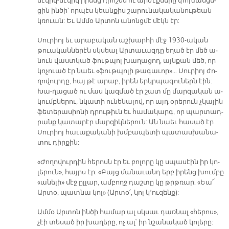
մէ­կիկ-մէ­կիկ ի­րենց դրոշմն ու ար­ժէք­նե­րը փո­խան­ցե­
ցին ին­ծի՝ որ­պէս կեան­քիս շա­րու­նա­կա­կա­նու­թեան
կռուան: Եւ Ամ­մօ Ար­տոն ա­նոնց­մէ մէկն էր:
Սու­րիոյ եւ ա­րա­բա­կան աշ­խար­հի մէջ 1930-ա­կան
թուա­կան­նե­րէն սկսեալ Ար­տա­ւազ­դը ե­ղած էր մեծ ա­
նուն վաս­տ­կած ֆութ­պոլ խա­ղա­ցող, այն­քան մեծ, որ
կո­չուած էր նաեւ «ֆութ­պո­լի թա­գա­ւո­ր»… Սու­րիոյ ժո­
ղո­վուր­դը, հայ թէ ա­րաբ, ի­րեն երկր­պա­գու­ներն էին:
Խա-ղա­ցած ու մաս կազ­մած էր շատ մը մար­զա­կան ա­
կումբ­նե­րու, նկա­տի ու­նե­նա­լով, որ այդ օ­րե­րուն չկա­յին
ֆե­տե­րա­սիո­նի դրու­թիւն եւ հա­մա­կարգ, որ պար­տադ­
րանք կա­տա­րէր մար­զիկ­նե­րուն: Ան նաեւ հա­սած էր
Սու­րիոյ հա­ւա­քա­կա­նի խմբա­պե­տի պա­տաս­խա­նա­
տու դիրքին:
«Ժո­ղո­վուր­դին հե­րոսն էր եւ բո­լո­րը կը սպա­սէին իր կո­
լե­րու­ն», հայրս էր: «Բայց մա­նա­ւանդ երբ ի­րենց խում­բը
«ա­նե­լի» մէջ ըլ­լար, ամ­բողջ դաշ­տը կը թրթռար. «Եա՜
Ար­տօ, պատ­նա կո­լ» (Ար­տօ՛, կոլ կ՚ու­զենք):
Ամ­մօ Ար­տոն ին­ծի հա­մար ալ սկսաւ դառ­նալ «հե­րո­ս»,
չէի տե­սած իր խա­ղե­րը, ոչ ալ՝ իր նշա­նա­կած կո­լե­րը: