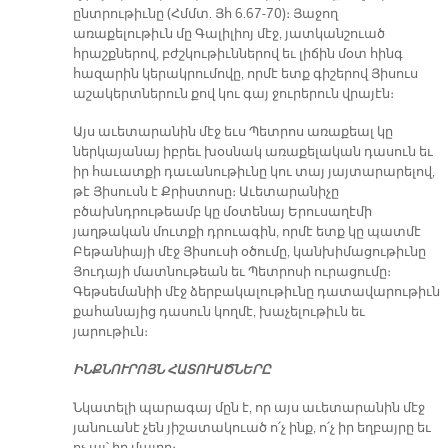
ընտրութիւնը (Հմմտ. Յհ 6.67-70)։ Յաջող
առաքելութիւն մը Գալիլիոյ մէջ, յատկանշուած
հրաշքներով, բժշկութիւններով եւ լիճին մօտ հինգ
հազարին կերակրումովը, որմէ ետք գիշերով Յիսուս
աշակերտներուն քով կու գայ ջուրերուն վրայէն։
Այս աւետարանին մէջ եւս Պետրոս առաքեալ կը
ներկայանայ իբրեւ խօսնակ առաքելական դասուն եւ
իր հաւատքի դաւանութիւնը կու տայ յայտարարելով,
թէ Յիսուսն է Քրիստոսը։ Աւետարանիչը
բծախնդրութեամբ կը մօտենայ Երուսաղէմի
յաղթական մուտքի դրուագին, որմէ ետք կը պատմէ
Բեթանիայի մէջ Յիսուսի օծումը, կանխիմացութիւնը
Յուդայի մատնութեան եւ Պետրոսի ուրացումը։
Գեթսեմանիի մէջ ձերբակալութիւնը դատավարութիւն
քահանայից դասուն կողմէ, խաչելութիւն եւ
յարութիւն։
ԻՆՔՆՈՒՐՈՅՆ ՀԱՏՈՒԱԾՆԵՐԸ
Նկատելի պարագայ մըն է, որ այս աւետարանին մէջ
յանուանէ չեն յիշատակուած ո՛չ ինք, ո՛չ իր եղբայրը եւ