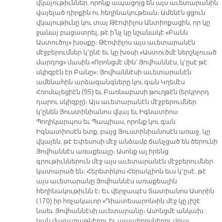
վկայութիւններ, որոնք ապացոյց են այս աւետարանին
վայելած դիրքին ու հեղինակութեան։ Ամենէն ցցուն
վկայութիւնը կու տայ Թէոփիլոս Անտիոքացին, որ կը
ջանայ բացատրել, թէ ի՛նչ կը նշանակէ «Բանն
Աստուծոյ» խօսքը։ Թէոփիլոս այս աւետարանէն
մէջբերումներ կ՚ընէ եւ կը խօսի «Աստուծմէ ներշնչուած
մարդոց» մասին «Որոնցմէ մին՝ Յովհաննէս, կ՚ըսէ թէ
սկիզբէն էր Բանը»։ Յովհաննէսի աւետարանէն
ամենահին արձագանգները կու գան Կղեմէս
Հռոմայեցիէն (95) եւ Բառնաբասի թուղթէն (երկրորդ
դարու սկիզբը)։ Այս աւետարանէն մէջբերումներ
կ՚ընեն Յուստինիանոս վկայ եւ Իգնատիոս։
Պողիկարպոս եւ Պապիաս, որոնք կու գան
Իգնատիոսէն ետք, բայց Յուստինիանոսէն առաջ, կը
վկայեն, թէ Եփեսոսի մէջ անձամբ ճանչցած են ծերունի
Յովհաննէս առաքեալը։ Ասոնք ալ իրենց
գրութիւններուն մէջ այս աւետարանէն մէջբերումներ
կատարած են։ Հերետիկոս Հերակլիոն եւս կ՚ըսէ, թէ
այս աւետարանը Յովհաննէս առաքեալին
հեղինակութիւնն է։ Եւ վերջապէս Տատիանոս Ասորին
(170) իր հռչակաւոր «Դիատեսարոն»ին մէջ կը յիշէ
նաեւ Յովհաննէսի աւետարանը։ Ասոնցմէ անկախ
կան մագաղաթներու եւ պապիրոսներու վրայ