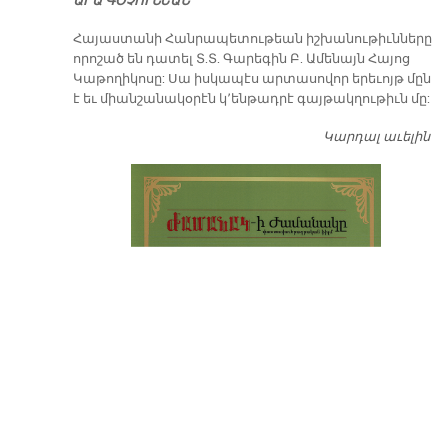
ԱՐԱ ԳՕՉՈՒՆԵԱՆ
​Հայաստանի Հանրապետութեան իշխանութիւնները
որոշած են դատել Տ.Տ. Գարեգին Բ. Ամենայն Հայոց
Կաթողիկոսը: Սա իսկապէս արտասովոր երեւոյթ մըն
է եւ միանշանակօրէն կ՚ենթադրէ գայթակղութիւն մը:
Կարդալ աւելին
Դ