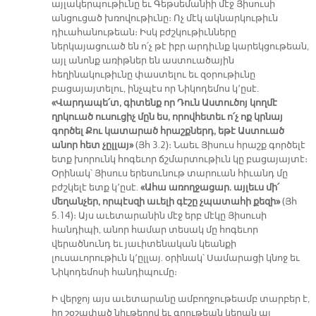
այլակերպութիւնը եւ Գեթսեմանիի մէջ Յիսուսի
անցուցած խռովութիւնը։ Ոչ մէկ ակնարկութիւն
դիւահանութեան։ Իսկ բժշկութիւնները
ներկայացուած են ո՛չ թէ իբր արդիւնք կարեկցութեան,
այլ անոնք առիթներ են աստուածային
հեղինակութիւնը փաստելու եւ զօրութիւնը
բացայայտելու, ինչպէս որ Նիկոդեմոս կ՚ըսէ.
«Վարդապե՛տ, գիտենք որ Դուն Աստուծոյ կողմէ
ղրկուած ուսուցիչ մըն ես, որովհետեւ ո՛չ ոք կրնայ
գործել Քու կատարած հրաշքներդ, եթէ Աստուած
անոր հետ չըլլայ»
(Յհ 3.2)։ Նաեւ Յիսուս հրաշք գործելէ
ետք խորունկ հոգեւոր ճշմարտութիւն կը բացայայտէ։
Օրինակ՝ Յիսուս երեսունութ տարուան հիւանդ մը
բժշկելէ ետք կ՚ըսէ.
«Ահա առողջացար. այլեւս մի՛
մեղանչեր, որպէսզի աւելի գէշը չպատահի քեզի»
(Յհ
5.14)։ Այս աւետարանին մէջ երբ մէկը Յիսուսի
հանդիպի, անոր համար տեսակ մը հոգեւոր
վերածնունդ եւ յաւիտենական կեանքի
լուսաւորութիւն կ՚ըլլայ. օրինակ՝ Սամարացի կնոջ եւ
Նիկոդեմոսի հանդիպումը։
Ի վերջոյ այս աւետարանը ամբողջութեամբ տարբեր է,
իր շօշափած նիւթերով եւ գրութեան կերպն ալ