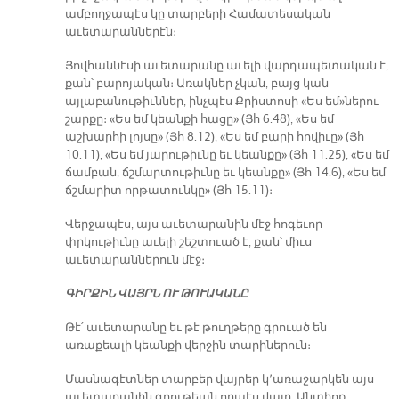
ամբողջապէս կը տարբերի Համատեսական
աւետարաններէն։
Յովհաննէսի աւետարանը աւելի վարդապետական է,
քան՝ բարոյական։ Առակներ չկան, բայց կան
այլաբանութիւններ, ինչպէս Քրիստոսի «Ես եմ»ներու
շարքը։ «Ես եմ կեանքի հացը» (Յհ 6.48), «Ես եմ
աշխարհի լոյսը» (Յհ 8.12), «Ես եմ բարի հովիւը» (Յհ
10.11), «Ես եմ յարութիւնը եւ կեանքը» (Յհ 11.25), «Ես եմ
ճամբան, ճշմարտութիւնը եւ կեանքը» (Յհ 14.6), «Ես եմ
ճշմարիտ որթատունկը» (Յհ 15.11)։
Վերջապէս, այս աւետարանին մէջ հոգեւոր
փրկութիւնը աւելի շեշտուած է, քան՝ միւս
աւետարաններուն մէջ։
ԳԻՐՔԻՆ ՎԱՅՐՆ ՈՒ ԹՈՒԱԿԱՆԸ
Թէ՛ աւետարանը եւ թէ թուղթերը գրուած են
առաքեալի կեանքի վերջին տարիներուն։
Մասնագէտներ տարբեր վայրեր կ՚առաջարկեն այս
աւետարանին գրութեան որպէս վայր. Անտիոք,