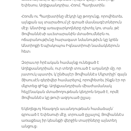
Եփեսոս, Աղեքսանդրիա, Հռոմ, Պաղեստին։
Հռոմն ու Պաղեստինը մէկդի կը թողունք, որովհետեւ
այնքան ալ տարածում չէ գտած մասնագէտներուն
մէջ։ Անտիոք առաջարկողները դիտել կու տան, թէ
Յովհաննէսի աւետարանին մտածումներն ու
ոճաբանութիւնը հարազատ նմանութիւն կը կրեն
Անտիոքի Եպիսկոպոս Իգնատիոսի նամակներուն
հետ։
Զօրաւոր հրէական համայնք ունեցած է
Աղեքսանդրիան, ուր տեղի տուած է աղանդի մը, որ
յատուկ պատիւ կ՚ընծայէր Յովհաննէս Մկրտիչի՝ զայն
Յիսուսէն գերիվեր համարելով, որովհետեւ ինքն էր որ
մկրտեց զԻնք։ Աղեքսանդրիան միաժամանակ
հելլէնական մտածողութեան կեդրոն եղած է, որմէ
Յովհաննէս կը թուի ազդուած ըլլալ։
Եկեղեցւոյ հնագոյն աւանդութեան համաձայն՝
գրուած է Եփեսոսի մէջ, տրուած ըլլալով, Յովհաննէս
առաքեալ իր կեանքի վերջին տարիները այնտեղ
անցուց։