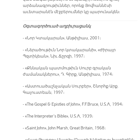
արձանագրութիւններ, որոնք Յովհաննէսի
աւետարանէն մէջբերումներ կը պարունակեն։
Օգտագործուած աղբիւրացանկ
- «Նոր Կտակարան», Անթիլիաս, 2001։
- «Ներածութիւն Նոր կտակարանի», «Ժիրայր
Պզտիկեան», Նիւ Ճըրզի, 1997։
- «Քննական պատմութիւն Սուրբ գրական
ժամանակներու», Դ. Գիրք, Անթիլիաս, 1974։
- «Աստուածաշնչական Սուրբեր», Շնորհք Արք.
Գալուստեան, 1997։
- «The Gospel & Epistles of John», F.F.Bruce, U.S.A, 1994։
- «The Interpreter’s Bible», U.S.A, 1939։
- «Saint John», John Marsh, Great Britain, 1968։
- «Հայր Թադրոս Մալդի» (Ղպտի Եկեղեցւոյ հայրերէն)։