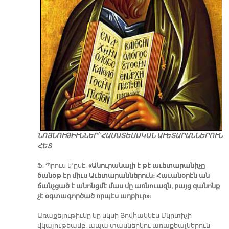
ՆՈՅ­ՆՈՒ­ԹԻՒՆ­ՆԵՐ՝ ՀԱ­ՄԱ­ՏԵ­ՍԱ­ԿԱՆ Ա­ՒԵ­ՏԱ­ՐԱՆ­ՆԵ­ՐՈՒՆ
ՀԵՏ
Ֆ. Պրուս կ՚ըսէ.
«Անուրանալի է թէ աւետարանիչը
ծանօթ էր միւս Աւետարաններուն։ Հաւանօրէն ան
ճանչցած է անոնցմէ մաս մը առնուազն, բայց զանոնք
չէ օգտագործած որպէս աղբիւր»
։
Առաքելութիւնը կը սկսի Յովհաննէս Մկրտիչի
վկայութեամբ, ապա տասներկու առաքեալներուն