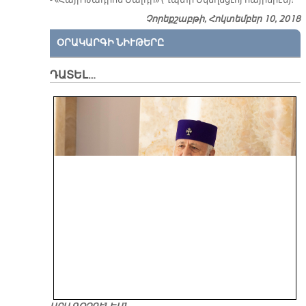
Չորեքշաբթի, Հոկտեմբեր 10, 2018
ՕՐԱԿԱՐԳԻ ՆԻՒԹԵՐԸ
ԴԱՏԵԼ…