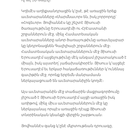
ոչ ալ՝ իր մայրը։
Կղեմէս աղեքսանդրացին կ՚ըսէ, թէ առաջին երեք
աւետարանները «Մարմնաւոր» են, իսկ չորրորդը՝
«Հոգեւոր»։ Յովհաննէս կը շեշտէ Յիսուսի
ծառայութիւնը Երուսաղէմի ու Հրէաստանի
շրջաններուն մէջ, մինչ Համատեսական
աւետարանները անոր ծառայութիւնը առաւելաբար
կը կեդրոնացնեն Գալիլիայի շրջաններուն մէջ։
Համատեսական աւետարաններուն մէջ Յիսուսի
Երուսաղէմ այցելութիւնը մէկ անգամ յիշատակուած է
միայն, իսկ այստեղ՝ յաճախակիօրէն։ Յիսուս կ՚այցելէ
Երուսաղէմ եւ երկար հակաճառութիւններ կ՚ունենայ
գաւիթին մէջ, որոնք երբեմն մանրամասն
ներկայացուած են աւետարանիչին կողմէ։
Այս աւետարանին մէջ տաճարին մաքրագործումը
յիշուած է Յիսուսի Երուսաղէմ այցի առաջին իսկ
առիթով, մինչ միւս աւետարաններուն մէջ կը
ներկայանայ որպէս առաջին դէպք Յիսուսի
տնօրինական կեանքի վերջին շաբթուան։
Յովհաննէս զանց կ՚ընէ մկրտութեան դրուագը,