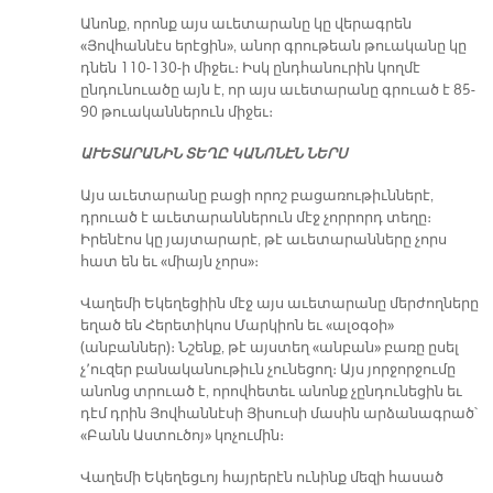
Անոնք, որոնք այս աւետարանը կը վերագրեն
«Յովհաննէս երէցին», անոր գրութեան թուականը կը
դնեն 110-130-ի միջեւ։ Իսկ ընդհանուրին կողմէ
ընդունուածը այն է, որ այս աւետարանը գրուած է 85-
90 թուականներուն միջեւ։
ԱՒԵՏԱՐԱՆԻՆ ՏԵՂԸ ԿԱՆՈՆԷՆ ՆԵՐՍ
Այս աւետարանը բացի որոշ բացառութիւններէ,
դրուած է աւետարաններուն մէջ չորրորդ տեղը։
Իրենէոս կը յայտարարէ, թէ աւետարանները չորս
հատ են եւ «միայն չորս»։
Վաղեմի Եկեղեցիին մէջ այս աւետարանը մերժողները
եղած են Հերետիկոս Մարկիոն եւ «ալօգօի»
(անբաններ)։ Նշենք, թէ այստեղ «անբան» բառը ըսել
չ՚ուզեր բանականութիւն չունեցող։ Այս յորջորջումը
անոնց տրուած է, որովհետեւ անոնք չընդունեցին եւ
դէմ դրին Յովհաննէսի Յիսուսի մասին արձանագրած՝
«Բանն Աստուծոյ» կոչումին։
Վաղեմի Եկեղեցւոյ հայրերէն ունինք մեզի հասած