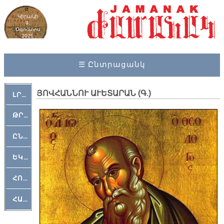
Կիրակի
9,
Օգոստոս
2026
☰ Ընտրացանկ
ՅՈՎՀԱՆՆՈՒ Ա­ՒԵ­ՏԱ­ՐԱ­Ն (Գ.)
ԼՐԱՀՈՍ
ԹՐՔԱՀԱՅ ԿԵԱՆՔ
ԸՆԿԵՐԱՄՇԱԿՈՒԹԱՅԻՆ
ԵԿԵՂԵՑԱԿԱՆ
ՀՈԳԵՄՏԱՒՈՐ
ՀԱՐԹԱԿ