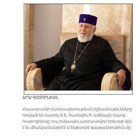
ԱՐԱ ԳՕՉՈՒՆԵԱՆ
​Հայաստանի Հանրապետութեան իշխանութիւնները
որոշած են դատել Տ.Տ. Գարեգին Բ. Ամենայն Հայոց
Կաթողիկոսը: Սա իսկապէս արտասովոր երեւոյթ մըն
է եւ միանշանակօրէն կ՚ենթադրէ գայթակղութիւն մը: