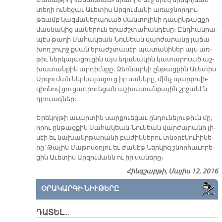
Սա­մա­թիոյ «Ա­ճա­ռեան» սրա­հին մէջ ե­րէկ ե­րե­կո­յեան
տե­ղի ու­նե­ցաւ Ա­ւե­տիս Ար­զու­մա­նի ա­ռաջ­նոր­դու­
թեամբ կազ­մա­կեր­պուած ման­տո­լի­նի դա­սըն­թաց­քի
մաս­նա­կից սա­նե­րուն ե­րաժշ­տա­հան­դէ­սը։ Ընդ­հան­րա­
պէս թա­ղի Սա­հա­կեան-Նու­նեան վար­ժա­րա­նը յա­ճա­
խող շուրջ քսան ե­րաժշ­տա­սէր պա­տա­նի­ներ այս առ­
թիւ ներ­կա­յա­ցու­ցին այս ե­ղա­նա­կին կա­տա­րուած աշ­
խա­տան­քին ար­դիւն­քը։ Ձեռ­նար­կի ըն­թաց­քին Ա­ւե­տիս
Ար­զու­ման ներ­կա­յա­ցուց իր սա­նե­րը, մինչ պար­քո­վի­
զիո­նով ցու­ցադ­րուե­ցան աշ­խա­տան­քա­յին շրջա­նէն
դրուագ­ներ։
Ե­րե­կոյ­թի ա­ւար­տին սար­քուե­ցաւ ըն­դու­նե­լու­թիւն մը,
ո­րու ըն­թաց­քին Սա­հա­կեան-Նու­նեան վար­ժա­րա­նի լի­
սէի եւ նա­խակր­թա­րա­նի բա­ժին­նե­րու տնօ­րէ­նու­հի­նե­
րը՝ Թա­լին Մա­թո­սօղ­լու եւ Ժա­նէթ Ներ­կիզ շնոր­հա­ւո­րե­
ցին Ա­ւե­տիս Ար­զու­մանն ու իր սա­նե­րը։
Հինգշաբթի, Մայիս 12, 2016
ՕՐԱԿԱՐԳԻ ՆԻՒԹԵՐԸ
ԴԱՏԵԼ…