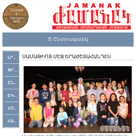
Շաբաթ
8,
Օգոստոս
2026
☰ Ընտրացանկ
ՍԱՄԱԹԻՈՅ ՄԷՋ ԵՐԱԺՇՏԱՀԱՆԴԷՍ
ԼՐԱՀՈՍ
ԹՐՔԱՀԱՅ ԿԵԱՆՔ
ԸՆԿԵՐԱՄՇԱԿՈՒԹԱՅԻՆ
ԵԿԵՂԵՑԱԿԱՆ
ՀՈԳԵՄՏԱՒՈՐ
ՀԱՐԹԱԿ