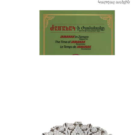
Կարդալ աւելին
Դ