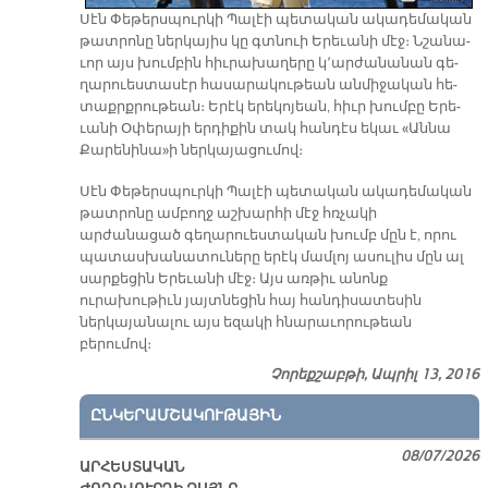
Սէն Փե­թերս­պուր­կի Պա­լէի պե­տա­կան ա­կա­դե­մա­կան
թատ­րո­նը ներ­կա­յիս կը գտնուի Ե­րե­ւա­նի մէջ։ Նշա­նա­
ւոր այս խում­բին հիւ­րա­խա­ղե­րը կ՚ար­ժա­նա­նան գե­
ղա­րուես­տա­սէր հա­սա­րա­կու­թեան ան­մի­ջա­կան հե­
տաքրք­րու­թեան։ Ե­րէկ ե­րե­կո­յեան, հիւր խում­բը Ե­րե­
ւա­նի Օ­փե­րա­յի եր­դի­քին տակ հան­դէս ե­կաւ «Ան­նա
Քա­րե­նի­նա»ի ներ­կա­յա­ցու­մով։
Սէն Փեթերսպուրկի Պալէի պետական ակադեմական
թատրոնը ամբողջ աշխարհի մէջ հռչակի
արժանացած գեղարուեստական խումբ մըն է, որու
պատասխանատուները երէկ մամլոյ ասուլիս մըն ալ
սարքեցին Երեւանի մէջ։ Այս առթիւ անոնք
ուրախութիւն յայտնեցին հայ հանդիսատեսին
ներկայանալու այս եզակի հնարաւորութեան
բերումով։
Չորեքշաբթի, Ապրիլ 13, 2016
ԸՆԿԵՐԱՄՇԱԿՈՒԹԱՅԻՆ
08/07/2026
ԱՐՀԵՍՏԱԿԱՆ