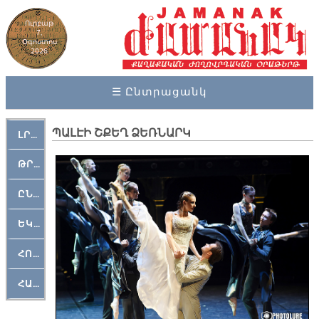
Ուրբաթ
7,
Օգոստոս
2026
☰ Ընտրացանկ
ՊԱԼԷԻ ՇՔԵՂ ՁԵՌՆԱՐԿ
ԼՐԱՀՈՍ
ԹՐՔԱՀԱՅ ԿԵԱՆՔ
ԸՆԿԵՐԱՄՇԱԿՈՒԹԱՅԻՆ
ԵԿԵՂԵՑԱԿԱՆ
ՀՈԳԵՄՏԱՒՈՐ
ՀԱՐԹԱԿ