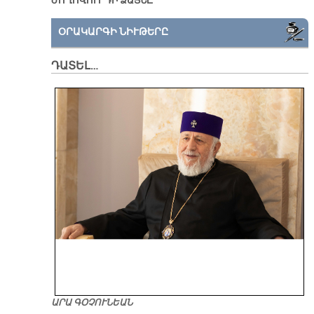
ԺՈՂՈՎՈՒՐԴԻ ՁԱՅՆԸ
ՕՐԱԿԱՐԳԻ ՆԻՒԹԵՐԸ
ԴԱՏԵԼ…
ԱՐԱ ԳՕՉՈՒՆԵԱՆ