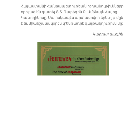
​Հայաստանի Հանրապետութեան իշխանութիւնները
որոշած են դատել Տ.Տ. Գարեգին Բ. Ամենայն Հայոց
Կաթողիկոսը: Սա իսկապէս արտասովոր երեւոյթ մըն
է եւ միանշանակօրէն կ՚ենթադրէ գայթակղութիւն մը:
Կարդալ աւելին
Դ