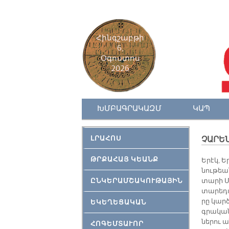
Հինգշաբթի
6,
Օգոստոս
2026
ԽՄԲԱԳՐԱԿԱԶՄ
ԿԱՊ
ԼՐԱՀՈՍ
ՉԱՐԵՆ
ԹՐՔԱՀԱՅ ԿԵԱՆՔ
Ե­րէկ, Ե
նու­թեան
ԸՆԿԵՐԱՄՇԱԿՈՒԹԱՅԻՆ
տա­րի Մա
տա­րե­դա
րը կար­
ԵԿԵՂԵՑԱԿԱՆ
գրա­կա­
նե­րու 
ՀՈԳԵՄՏԱՒՈՐ