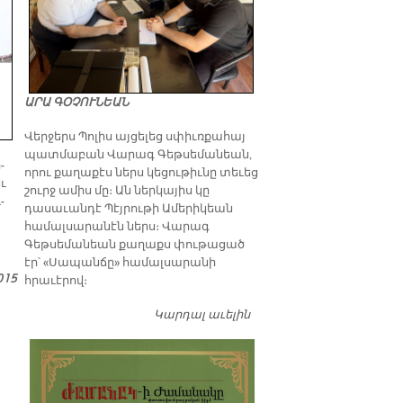
ԱՐԱ ԳՕՉՈՒՆԵԱՆ
Վերջերս Պոլիս այցելեց սփիւռքահայ
պատմաբան Վարագ Գեթսեմանեան,
­
որու քաղաքէս ներս կեցութիւնը տեւեց
եւ
շուրջ ամիս մը։ Ան ներկայիս կը
­
դասաւանդէ Պէյրութի Ամերիկեան
համալսարանէն ներս։ Վարագ
Գեթսեմանեան քաղաքս փութացած
էր՝ «Սապանճը» համալսարանի
015
հրաւէրով։
Կարդալ աւելին
Պոլիս այցելութեան
առթիւ ԺԱՄԱՆԱԿ-ի
խմբագրատան մէջ
շահեկան զրոյց՝
սփիւռքահայ