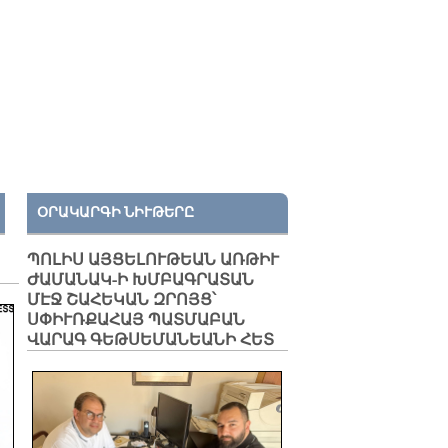
ՕՐԱԿԱՐԳԻ ՆԻՒԹԵՐԸ
ՊՈԼԻՍ ԱՅՑԵԼՈՒԹԵԱՆ ԱՌԹԻՒ
ԺԱՄԱՆԱԿ-Ի ԽՄԲԱԳՐԱՏԱՆ
ՄԷՋ ՇԱՀԵԿԱՆ ԶՐՈՅՑ՝
ՍՓԻՒՌՔԱՀԱՅ ՊԱՏՄԱԲԱՆ
ՎԱՐԱԳ ԳԵԹՍԵՄԱՆԵԱՆԻ ՀԵՏ