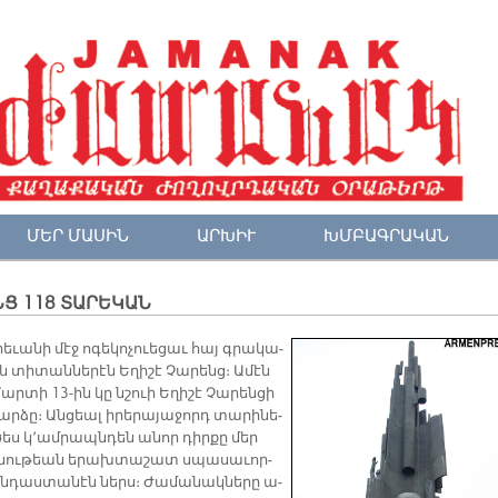
ՄԵՐ ՄԱՍԻՆ
ԱՐԽԻՒ
ԽՄԲԱԳՐԱԿԱՆ
Ց 118 ՏԱՐԵԿԱՆ
­րե­ւա­նի մէջ ո­գե­կո­չուե­ցաւ հայ գրա­կա­
 տի­տան­նե­րէն Ե­ղի­շէ Չա­րենց։ Ա­մէն
ր­տի 13-ին կը նշուի Ե­ղի­շէ Չա­րեն­ցի
ր­ձը։ Ան­ցեալ ի­րե­րա­յա­ջորդ տա­րի­նե­
ծես կ՚ամ­րապն­դեն ա­նոր դիր­քը մեր
նու­թեան ե­րախ­տա­շատ սպա­սա­ւոր­
ան­դաս­տա­նէն ներս։ Ժա­մա­նակ­նե­րը ա­