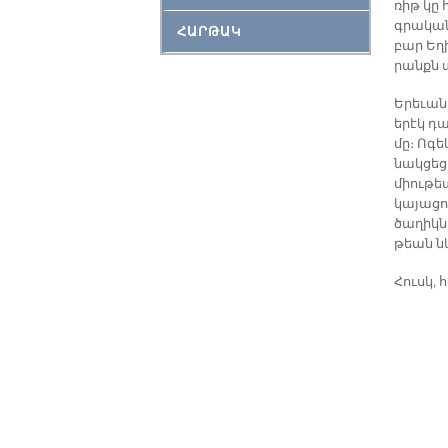
ռիթ կը հ
գրա­կան 
ՀԱՐԹԱԿ
բար Ե­ղ
րանքն ա
Ե­րե­ւա­
ե­րէկ դ
մը։ Ո­գե
նակ­ցե­
միու­թե
կա­յա­ց
ծա­ղիկ­ն
թեան նկ
Հուսկ,