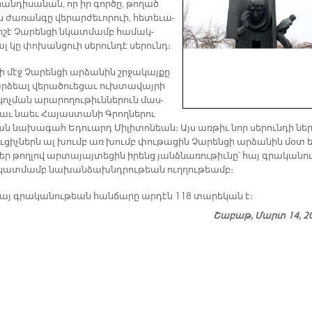
ան­դի­սա­նան, որ իր գոր­ծը, թո­ղած
ժա­ռան­գը վե­րար­ժե­ւո­րուի, հե­տե­ւա­
ի­շէ Չա­րեն­ցի նկատ­մամբ հա­մակ­
լ կը փո­խան­ցուի սե­րուն­դէ սե­րունդ։
նի մէջ Չա­րեն­ցի ար­ձա­նին շրջա­կայ­քը
ար­ձեալ վե­րա­ծուե­ցաւ ուխ­տա­վայ­րի
­կոչ­ման ա­րա­րո­ղու­թիւն­նե­րուն մաս­
ցաւ նաեւ Հա­յաս­տա­նի Գրող­նե­րու
ան նա­խա­գահ Ե­դուարդ Մի­լի­տո­նեան։ Այս առ­թիւ նոր սե­րուն­դի ներ
ու­ցիչ­ներն ալ խումբ առ խումբ փու­թա­ցին Չա­րեն­ցի ար­ձա­նին մօտ 
եր թող­լով ար­տա­յայ­տե­ցին ի­րենց յանձ­նա­ռու­թիւ­նը՝ հայ գրա­կա­նու
ատ­մամբ նա­խան­ձախնդ­րու­թեան ուղ­ղու­թեամբ։
 հայ գրականութեան հանճարը արդէն 118 տարեկան է։
Շաբաթ, Մարտ 14, 2