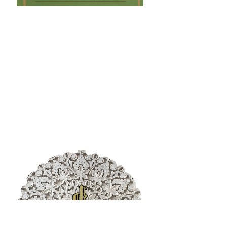
պատմաբան Վարագ
Գեթսեմանեանի հետ