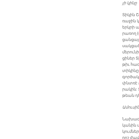
յի կի­նը
Տի­կին 
ռա­ջին կ
երկ­րի ա
րա­ռող 
ցան­ցա­
սակ­ցած 
մե­րու­ն
ցի­ներ Տ
թիւ հա­
տի­կի­նը
գոր­ծակ­
փնտռէ Քա
րա­կին:
թեան դե
Ա­մու­սի­
Նա­խա­գ
կա­նին 
կում­նե
րոշ ժա­