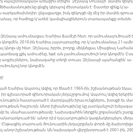
յ «պաշ­տօ­նա­կան» ա­ռա­ջին տի­կին՝ Զէյ­նապ Սու­մա­յի մա­սին զե­կոյ
 մե­ծա­մաս­նու­թիւ­նը ցնցիչ կեր­պով ժխտա­կան է: Շա­տեր զինք կ՚ա­
 «ար­կա­ծախն­դիր, ըն­չա­քաղց», իսկ զե­կոյ­ցի մը մէջ իր մա­սին գրու
տա­նայ, որ հա­ճոյք կ՚առ­նէ կամ­պիա­ցի­նե­րուն տա­ռա­պան­քը տես­նե­
Զէյ­նապ ա­մուս­նա­ցաւ Եա­հիա Ճա­մէ­յի հետ, որ ա­մուս­նա­լու­ծուած 
 կնոջ­մէն: 2010-ին Եա­հիա յայ­տա­րա­րեց, որ կ՚ա­մուս­նա­նայ 21-ա­մ
եալ կնոջ» մը հետ: Զէյ­նապ, իբ­րեւ բո­ղոք, մեկ­նե­ցաւ Միա­ցեալ Նա­հան
պառ­նաց լքել ա­մու­սի­նը, ե­թէ ան չա­մուս­նա­լու­ծուի նոր կնոջ­մէն: Ըս
 աղ­բիւր­նե­րու, նա­խա­գա­հը տե­ղի տուաւ Զէյ­նա­պի պա­հան­ջին՝ ա­
լու­ծուե­լով նոր կնոջ­մէն:
նը
ահ Եա­հիա Ապ­տուլ Ա­զիզ, որ ծնած է 1965-ին, իշ­խա­նու­թեան ե­կաւ
 իր գլխա­ւո­րած զինուո­րա­կան յե­ղաշր­ջու­մով: Ապ­տուլ Ա­զիզ երկ­րին
ու­նու­թիւն հաս­տա­տած է մարդ­կա­յին ի­րա­ւունք­նե­րու, խօս­քի եւ մա
­տու­թեան հա­շուոյն: Ա­նոր իշ­խա­նու­թիւ­նը կը յատ­կան­շուի խե­լա­գա
մբ եւ սնա­հա­ւա­տու­թեամբ: Նա­խա­գա­հին ներ­քին շրջա­նա­կէն շարք
բան­տար­կուած են՝ ա­նոր դէմ դա­ւադ­րու­թիւն կազ­մա­կեր­պե­լու մե­ղ
: Ըն­թա­ցիկ տա­րուան Յու­նուա­րին յե­ղաշրջ­ման փորձ մը ձա­խո­ղե­ց
ել ա­նոր իշ­խա­նու­թեան: Ան նա­խա­գահ վե­րընտ­րուած է 2001-ին, 20