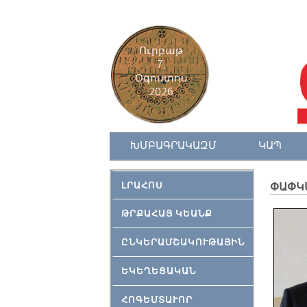
Ուրբաթ
7,
Օգոստոս
2026
ԽՄԲԱԳՐԱԿԱԶՄ
ԿԱՊ
ԼՐԱՀՈՍ
ՓԱՓԿԱ
ԹՐՔԱՀԱՅ ԿԵԱՆՔ
ԸՆԿԵՐԱՄՇԱԿՈՒԹԱՅԻՆ
ԵԿԵՂԵՑԱԿԱՆ
ՀՈԳԵՄՏԱՒՈՐ