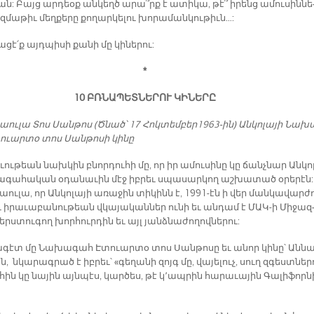
նան: Բայց ար­դեօք ան­կեղծ ա­րա՞րք է ա­տի­կա, թէ՞ ի­րենց ա­մու­սին­նե
­մա­թիւ մեղ­քե­րը քո­ղար­կե­լու խո­րա­ման­կու­թիւն…:
­ցէ՛ք այդ­պի­սի քա­նի մը կի­նե­րու:
*
10 ԲՌՆԱ­ՊԵՏ­ՆԵ­ՐՈՒ ԿԻ­ՆԵՐԸ
աու­լա Տոս Սան­թոս (Ծնած՝ 17 Հոկ­տեմ­բեր1963-ին) Անկո­լա­յի Նա­խ
ուար­տօ տոս Սան­թո­սի կի­նը
­ւու­թեան նախ­կին բնոր­դու­հի մը, որ իր ա­մու­սի­նը կը ճանչ­նար Ան­կո­
ա­գա­հա­կան օ­դա­նա­ւին մէջ իբ­րեւ սպա­սար­կող աշ­խա­տած օ­րե­րէն:
ու­լա, որ Ան­կո­լա­յի ա­ռա­ջին տի­կինն է, 1991-էն ի վեր ման­կա­վար­ժո
 ի­րա­ւա­բա­նու­թեան վկա­յա­կան­ներ ու­նի եւ ան­դամ է ՄԱԿ-ի Մի­ջազ
երս­տու­գող խոր­հուր­դին եւ այլ յանձ­նա­ժո­ղով­նե­րու:
ա­գէտ մը Նա­խա­գահ Է­տուար­տօ տոս Սան­թո­սը եւ ա­նոր կի­նը՝ Ան­ն
, նկա­րագ­րած է իբ­րեւ՝ «գե­ղա­նի զոյգ մը, վա­յե­լուչ, սուղ զգեստ­նե­ր
ին կը նա­յին այն­պէս, կար­ծես, թէ կ՚ապ­րին հա­րա­ւա­յին Գա­լի­ֆոր­ն