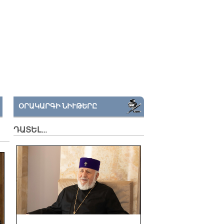
ՕՐԱԿԱՐԳԻ ՆԻՒԹԵՐԸ
ԴԱՏԵԼ…