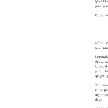
կ՚ու­նե­
րուն բազ
Ծա­նօ­թա
Ան­նա Փ
գահ Է­տ
Նո­րա­ձե
յի նա­խ
Ան­նա Փա
թեան եւ
գա­յին վ
Դի­ւա­ն
Փաու­լան
աշ­խար­հ
մէջ»: