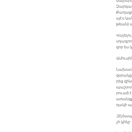
մայ­րե­ր
Զար­գաց­
Քա­ղա­ք
պէս կա­ն
թեան) պ
Վա­յե­լո
սղագ­րու
զոր ես 
Ա­մու­սի­
Նա­խա­գ
զօ­րակ­ց
րեց զի­ն
պաշ­տօ­ն
րուած է
ա­ռանց­ք
ղա­կի պ
Զէյ­նապ
յի կի­նը