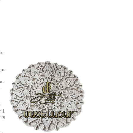
­
ա­
լա­
ւ­
­
ա
ով,
իոյ