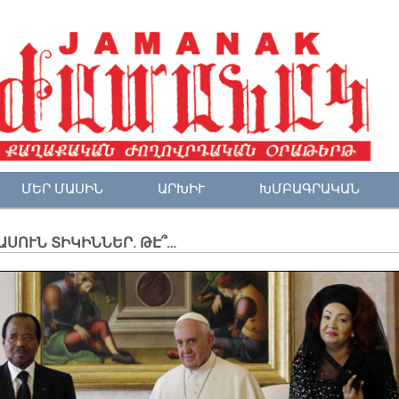
ՄԵՐ ՄԱՍԻՆ
ԱՐԽԻՒ
ԽՄԲԱԳՐԱԿԱՆ
ՍՈՒՆ ՏԻԿԻՆՆԵՐ. ԹԷ՞…