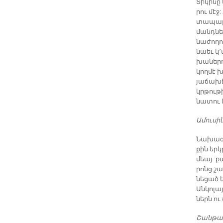
Տի­կի­նը
րու մէջ:
տա­պար­
մանդ­նե
նա­ժո­ղո
նաեւ կ՚ա
խա­նե­ր
կող­մէ 
յա­ճա­խ
կրթու­թ
նա­տու կ
Ա­մու­սի­
Նա­խա­գ
քին երկ­
մեայ քա
րոնց շար
նե­ցած ե
Ան­կո­լա
ներն ու 
Շան­թալ