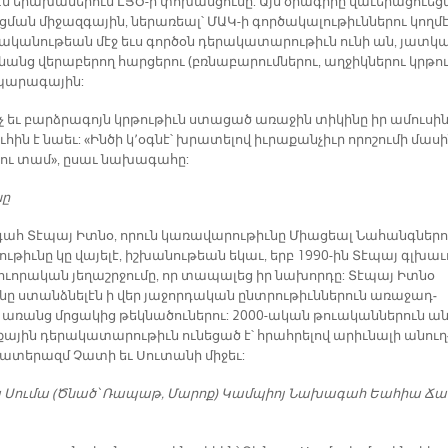
էն ե­րա­խա­նե­րուն ԷՅԾ-ի փո­խան­ցու­մը: Այս ծրա­գի­րը վա­ւե­րա­ցուե­
ման մի­ջազ­գա­յին, նե­րա­ռեալ՝ ՄԱԿ-ի գոր­ծա­կա­լու­թիւն­նե­րու կող­մէ
ա­կա­նու­թեան մէջ եւս գոր­ծօն դե­րա­կա­տա­րու­թիւն ու­նի ան, յատ­կ
անց վե­րա­բե­րող հար­ցե­րու (բռնա­բա­րում­նե­րու, աղ­ջիկ­նե­րու կրթու
ա­րա­գա­յին:
ւչ եւ բարձ­րա­գոյն կրթու­թիւն ստա­ցած ա­ռա­ջին տի­կի­նը իր ա­մու­սի­
­հին է նաեւ: «Ին­ծի կ՚օգ­նէ՝ խրա­տե­լով իւ­րա­քան­չիւր ո­րո­շու­մի մա­սի
կու տամ», ը­սաւ նա­խա­գա­հը:
նը
ահ Տէ­պայ Իտ­նօ, ո­րուն կա­ռա­վա­րու­թիւ­նը Միա­ցեալ Նա­հանգ­նե­րո
ու­թիւ­նը կը վա­յե­լէ, իշ­խա­նու­թեան ե­կաւ, երբ 1990-ին Տէ­պայ գլխա­ւ
ուո­րա­կան յե­ղաշր­ջու­մը, որ տա­պա­լեց իր նա­խոր­դը: Տէ­պայ Իտ­նօ
ը ստանձ­նե­լէն ի վեր յա­ջոր­դա­կան ընտ­րու­թիւն­նե­րուն ա­ռա­ջադ­
 ա­ռանց մրցա­կից թեկ­նա­ծու­նե­րու: 2000-ա­կան թուա­կան­նե­րուն ա
ա­յին դե­րա­կա­տա­րու­թիւն ու­նե­ցած է՝ հրահ­րե­լով ա­րիւ­նա­լի ա­նուղ
ա­տե­րազմ Չա­տի եւ Սու­տա­նի մի­ջեւ:
 Սու­մա (Ծնած՝ Ռա­պաթ, Մա­րոք) Կամ­պիոյ Նա­խա­գահ Եա­հիա Ճա­