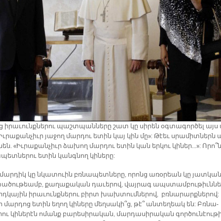
 ի­րա­ւունք­նե­րու պաշտ­պան­նե­րը շատ կը սի­րեն օգ­տա­գոր­ծել այս
«Իւ­րա­քան­չիւր յա­ջող մար­դու ե­տին կայ կին մը»: Թէեւ սրա­միտներն 
­նեն. «Իւ­րա­քան­չիւր ձա­խող մար­դու ե­տին կան եր­կու կի­ներ…»: Ո­րո՞
պետ­նե­րու ե­տին կանգ­նող կի­նե­րը:
 մար­դիկ կը նկա­տուին բռնա­պետ­նե­րը, ո­րոնց ա­ռօ­րեան կը յատկան
ա­ծու­թեամբ, քա­ղա­քա­կան դա­ւե­րով, վայ­րագ ապս­տամ­բու­թիւն­նե
դ­կա­յին ի­րա­ւունք­նե­րու բիրտ խախ­տում­նե­րով, բռնա­րարք­նե­րով:
ի մար­դոց ե­տին ե­ղող կի­նե­րը մեղ­սա­կի՞ց, թէ՞ ան­տե­ղեակ են: Բռնա­
ու կի­նե­րէն ո­մանք բա­րե­սի­րա­կան, մար­դասի­րա­կան գոր­ծու­նէու­թ