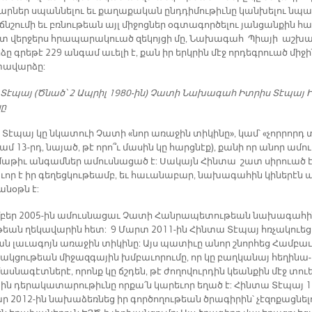
ար­ներ սպան­նե­լու եւ քա­ղա­քա­կան ընդ­դի­մու­թիւ­նը կան­խե­լու նպա
նշու­մի եւ բռնու­թեան այլ մի­ջոց­ներ օգ­տա­գոր­ծե­լու յան­ցան­քին հա
տ վեր­ջերս հրա­պա­րա­կուած զե­կոյ­ցի մը, Նա­խա­գահ Պիա­յի աշ­խա
ը գրե­թէ 229 ան­գամ ա­ւե­լի է, քան իր երկ­րին մէջ որ­դեգ­րուած մի­ջ
ա­վար­ձը:
Տէ­պայ (Ծնած՝ 2 Ապ­րիլ 1980-ին) Չա­տի Նա­խա­գահ Իտ­րիս Տէ­պայ 
նը
Տէ­պայ կը նկա­տուի Չա­տի «նոր ա­ռա­ջին տի­կի­նը», կամ՝ «չոր­րորդ 
կամ 13-րդ, նա­յած, թէ ո­րո՞ւ մա­սին կը հարց­նէք), քա­նի որ ա­նոր ա­մու­
մա­թիւ ան­գամ­ներ ա­մուս­նա­ցած է: Սա­կայն Հին­տա շատ սի­րուած է
ւոր է իր գե­ղեց­կու­թեամբ, եւ հա­ւա­նա­բար, նա­խա­գա­հին կի­նե­րէն 
ա­նօթն է:
­բեր 2005-ին ա­մուս­նա­ցաւ Չա­տի Հան­րա­պե­տու­թեան նա­խա­գա­հի
թեան ղե­կա­վա­րին հետ: 9 Մարտ 2011-ին Հին­տա Տէ­պայ հռչա­կուե­
 լա­ւա­գոյն ա­ռա­ջին տի­կի­նը: Այս պա­տի­ւը ա­նոր շնոր­հեց Համ­բա­
ակ­ցու­թեան մի­ջազ­գա­յին խմբա­ւո­րու­մը, որ կը բաղ­կա­նայ հե­ղի­նա­
աս­նա­գէտ­նե­րէ, ո­րոնք կը ճշդեն, թէ ժո­ղո­վուր­դին կեան­քին մէջ տու
ն դե­րա­կա­տա­րու­թիւ­նը որ­քա՛ն կա­րե­ւոր ե­ղած է: Հին­տա Տէ­պայ 
ր 2012-ին նա­խա­ձեռ­նեց իր գոր­ծո­ղու­թեան ծրա­գի­րին՝ չէ­զո­քաց­նե­լ