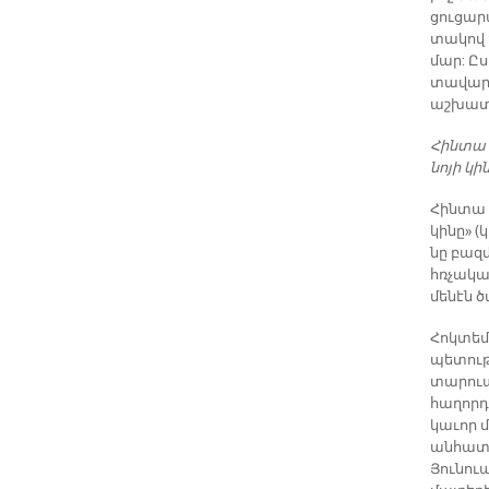
ցու­ցա­ր
տա­կով ճ
մար: Ըս
տա­վար­ձ
աշ­խա­տ
Հին­տա 
նո­յի կի­
Հին­տա 
կի­նը» (
նը բազ­
հռչա­կա­
մե­նէն ծ
Հոկ­տեմ
պե­տու­
տա­րուան
հա­ղոր­դ
կա­ւոր մ
ան­հա­տի
Յու­նուա