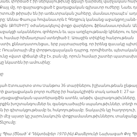
 նաեւ փոր­ձած է իր ներ­կա­յու­թիւ­նը զգա­լի դարձ­նել վար­չա­կան հար­
 Քայլ մը, որ զայ­րա­ցու­ցած է քա­ղա­քա­կան գլխա­ւոր ու­ժե­րը: Նաեւ դ
տու­մի թի­րախ են իր ա­ռեւտ­րա­կան շա­հե­րը, մաս­նա­ւո­րա­պէս՝ ա­դ
­րը: Ան­նա Փաու­լա հո­վա­նա­ւորն է Գեղ­ջուկ կա­նանց ա­ջակ­ցող յանձ­
­վին (ՔՈ­ՄԻՒՐ)՝ օ­ժան­դա­կե­լով փոքր վար­կե­րու ֆի­նան­սա­ւոր­ման: Ա
­ջակ­ցի ա­կան­նե­րու զո­հե­րուն եւ այս ա­ռըն­չու­թեամբ կի­նե­րու ու ե­
ու հա­մար հիմ­նադ­րամ ստեղ­ծած է: Ա­ռա­ջին տի­կի­նը հան­րու­թեան
խստիւ քննա­դա­տուե­ցաւ, երբ յայ­տա­րա­րեց, որ ի­րենց զա­ւա­կը պի­տ
է Ռուան­տա­յի մէջ փոր­թու­գա­լա­կան դպրոց, ո­րով­հե­տեւ պե­տա­կան
իւ­նը «վատ վի­ճա­կի մէջ է», բան մը, ո­րուն հա­մար շա­տեր պա­տաս­խ
ը նկա­տեն իր ա­մու­սի­նը:
նը
ահ Է­տուար­տօ տոս Սան­թոս 36 տա­րի­նե­րու իշ­խա­նու­թեան ըն­թա
րի քա­ղա­քա­կան բո­լոր ու­ժե­րը իր հա­կակ­շի­ռին տակ ա­ռած է: 27-ա­
­ղա­քա­ցիա­կան պա­տե­րազ­մին ա­տեն, ան­թիւ վայ­րա­գու­թիւն­նե­րը, 
­քին խոշ­տան­գում­ներ եւ զան­գուա­ծա­յին սպա­նու­թիւն­ներ, տե­ղի ո
ն իր գի­տակ­ցու­թեամբ եւ հսկո­ղու­թեամբ: Տա­կա­ւին կը հա­ղոր­դուի,
­յի մէջ այ­սօր կը շա­րու­նա­կուին փոք­րա­մաս­նու­թիւն­նե­րու տան­ջանք
ճնշու­մը:
 Պիա (Ծնած՝ 4 Դեկ­տեմ­բեր 1970-ին) Քա­մե­րու­նի Նա­խա­գահ Փոլ Պ