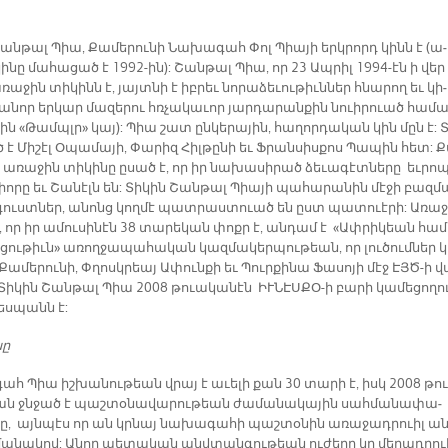
Շան­թալ Պիա, Քա­մե­րու­նի Նա­խա­գահ Փոլ Պիա­յի երկ­րորդ կինն է (ա­
ի­նը մա­հա­ցած է 1992-ին): Շան­թալ Պիա, որ 23 Ապ­րիլ 1994-էն ի վեր
­ռա­ջին տի­կինն է, յայտ­նի է իբ­րեւ նո­րա­ձե­ւու­թիւն­ներ հնա­րող եւ կի­
(ա­նոր եր­կար մա­զե­րու հռչա­կա­ւոր յար­դա­րան­քին նուի­րուած հա­մա
յին «Թամպլր» կայ): Պիա շատ ըն­կե­րա­յին, հա­ղոր­դա­կան կին մըն է: Տ
է Մի­շէլ Օ­պա­մա­յի, Փա­րիզ Հիլ­թը­նի եւ Ֆրան­սիս­քոս Պա­պին հետ: 
ի ա­ռա­ջին տի­կի­նը ը­սած է, որ իր նա­խա­սի­րած ձե­ւա­գէտ­նե­րը եւ­րո­
իո­րը եւ Շա­նէլն են: Տի­կին Շան­թալ Պիա­յի պա­հա­րա­նին մէ­ջի բազ­մ
գուստ­ներ, ա­նոնց կող­մէ պատ­րաս­տուած են ըստ պա­տուէ­րի: Ա­ռա­
, որ իր ա­մու­սի­նէն 38 տա­րե­կան փոքր է, ան­դամ է «Ափ­րի­կեան հա­
ցու­թիւն» ա­ռող­ջա­պա­հա­կան կազ­մա­կեր­պու­թեան, որ լու­ծում­ներ 
­մե­րու­նի, Փղոսկ­րեայ Ա­փուն­քի եւ Պուր­քի­նա Ֆա­սո­յի մէջ ԷՅԾ-ի վ
 Տի­կին Շան­թալ Պիա 2008 թուա­կա­նէն ԻՒ­ՆԷՍ­ՔՕ-ի բա­րի կա­մե­ցո­ղո
ս­պանն է:
նը
ահ Պիա իշ­խա­նու­թեան վրայ է ա­ւե­լի քան 30 տա­րի է, իսկ 2008 թո
ան ջնջած է պաշ­տօ­նա­վա­րու­թեան ժա­մա­նա­կա­յին սահ­մա­նա­փա­
­րը, այն­պէս որ ան կրնայ նա­խա­գա­հի պաշ­տօ­նին ա­ռա­ջադ­րուիլ ա­ն
մա­նա­կով: Ա­նոր պե­տա­կան անվ­տան­գու­թեան ու­ժե­րը կը մե­ղադ­րո