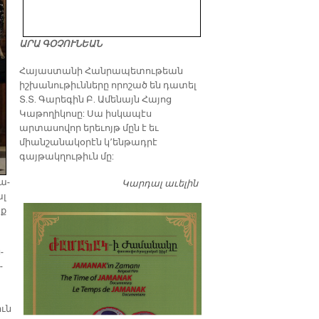
ԱՐԱ ԳՕՉՈՒՆԵԱՆ
​Հայաստանի Հանրապետութեան
իշխանութիւնները որոշած են դատել
Տ.Տ. Գարեգին Բ. Ամենայն Հայոց
Կաթողիկոսը: Սա իսկապէս
արտասովոր երեւոյթ մըն է եւ
միանշանակօրէն կ՚ենթադրէ
գայթակղութիւն մը:
 ա­
Կարդալ աւելին
Դատել…
ալ
նք
­
­
իւն