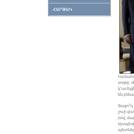
ՀԱՐԹԱԿ
Կա­նանց
սոյ­թը. 
կ՚ա­ւելց
են բռնա­
Յա­ջո՞ղ
շուի փտ
րով, մար
Այս­պի­ս
պետ­նե­ր