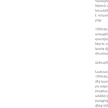
Կամ­պիո
նե­րուն
նուա­նեն
է. «Սա­
լով»:
1999-ին 
ա­ռա­ջին
«յա­ւե­լ
ներ եւ ս
կարգ մը
մուս­նա­
Ա­մու­սի­
Նա­խա­գ
1994-ին՝
մէջ կա­յ
լոյ ա­զա
րու­թեա
ան­ձեր 
րան­քով
վերջ դն