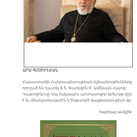
ԱՐԱ ԳՕՉՈՒՆԵԱՆ
​Հայաստանի Հանրապետութեան իշխանութիւնները
որոշած են դատել Տ.Տ. Գարեգին Բ. Ամենայն Հայոց
Կաթողիկոսը: Սա իսկապէս արտասովոր երեւոյթ մըն
է եւ միանշանակօրէն կ՚ենթադրէ գայթակղութիւն մը:
Կարդալ աւելին
Դ