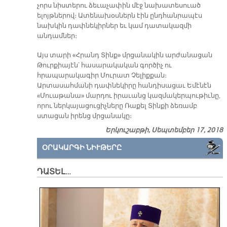
չորս նիստերու ձեւաչափին մէջ նախատեսուած
ելոյթներով։ Ատենախօսներն էին ընդհանրապէս
նախկին դափնեկիրներ եւ կամ դատակազմի
անդամներ։
Այս տարի «Հրանդ Տինք» մրցանակին արժանացան
Թուրքիայէն՝ հասարակական գործիչ ու
հրապարակագիր Մուրատ Չելիքքան։
Արտասահմանի դափնեկիրը հանդիսացաւ Եմէնէն
«Մուաթանա» մարդու իրաւանց կազմակերպութիւնը,
որու ներկայացուցիչները Ռաքել Տինքի ձեռամբ
ստացան իրենց մրցանակը։
Երկուշաբթի, Սեպտեմբեր 17, 2018
ՕՐԱԿԱՐԳԻ ՆԻՒԹԵՐԸ
ԴԱՏԵԼ…