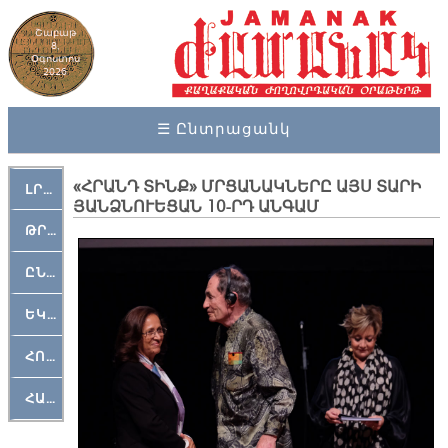
Շաբաթ
8,
Օգոստոս
2026
☰ Ընտրացանկ
«ՀՐԱՆԴ ՏԻՆՔ» ՄՐՑԱՆԱԿՆԵՐԸ ԱՅՍ ՏԱՐԻ
ԼՐԱՀՈՍ
ՅԱՆՁՆՈՒԵՑԱՆ 10-ՐԴ ԱՆԳԱՄ
ԹՐՔԱՀԱՅ ԿԵԱՆՔ
ԸՆԿԵՐԱՄՇԱԿՈՒԹԱՅԻՆ
ԵԿԵՂԵՑԱԿԱՆ
ՀՈԳԵՄՏԱՒՈՐ
ՀԱՐԹԱԿ