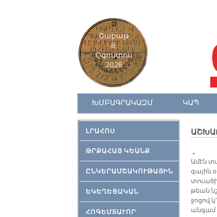
Շաբաթ
8,
Օգոստոս
2026
ԽՄԲԱԳՐԱԿԱԶՄ
ԿԱՊ
ԼՐԱՀՈՍ
ԱՇԽԱ
ԹՐՔԱՀԱՅ ԿԵԱՆՔ
Ա­մէն տ
ԸՆԿԵՐԱՄՇԱԿՈՒԹԱՅԻՆ
գա­յին օ
տուա­ծի
թեան նշա
ԵԿԵՂԵՑԱԿԱՆ
ջո­ցով կ
ան­գամ մ
ՀՈԳԵՄՏԱՒՈՐ