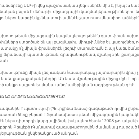
րան­սե­րէ­նը ՄԱԿ-ի վեց պաշ­տօ­նա­կան լե­զու­նե­րէն մին է, ինչ­պէս նա
ա­կան լե­զուն է մե­ծա­թիւ մի­ջազ­գա­յին կազ­մա­կեր­պու­թիւն­նե­րու, եւ
ու­նե­րու կար­գին կը նկա­տուի ա­մե­նէն շատ ու­սում­նա­սի­րուած­նե­րէ
­խօ­սու­թեան մի­ջազ­գա­յին կազ­մա­կեր­պու­թե­նէն զատ, ֆրան­սա­խօ
իւն­նե­րը ստեղ­ծած են այլ բազ­մա­թիւ միու­թիւն­ներ եւ կա­ռոյց­ներ, ո
ա­տա­կը ո՛չ միայն ֆրան­սե­րէն լեզուի տա­րա­ծումն է, այլ նաեւ ծա­նօ
մը՝ Ֆրան­սա­յի պատ­մու­թեան, գրա­կա­նու­թեան, մշա­կոյ­թին, քա­ղա­ք
թեան:
­խօ­սու­թիւ­նը միայն լե­զուա­կան հա­սա­րա­կաց յայ­տա­րա­րին վրայ չ
ի նաեւ քա­ղա­քա­կան խնդիր: Ան նաեւ մշա­կու­թա­յին մի­ջոց մըն է, ո­ր 
ի անկ­լօ-սաք­սո­ն եւ մա­նա­ւանդ՝ ա­մե­րի­կեան ազ­դե­ցու­թեան դէմ:
ՏԱ­ՆԸ ԵՒ ՖՐԱՆ­ՍԱ­ԽՕ­ՍՈՒ­ԹԻՒ­ՆԸ
ա­կա­նին Ո­ւ­­կա­տու­կուի (Պուր­քի­նա Ֆա­սօ) գա­գա­թա­ժո­ղո­վին ըն­թ
յաս­տա­ն ձեռք բե­րած է Ֆրան­սա­խօ­սու­թեան մի­ջազ­գա­յին կազ­մա­կ
էն ներս դի­տոր­դի կար­գա­վի­ճակ, իսկ այ­նու­հե­տեւ՝ 2008 թուա­կա­նի
­բե­րին Քե­պէ­քի (Գա­նա­տա) գա­գա­թա­ժո­ղո­վին ժա­մա­նակ դար­ձած 
կեր­պու­թեան ըն­կե­րակ­ցուած ան­դամ։