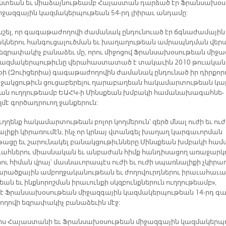
­տեա­ն եւ միա­ձայ­նու­թեամբ Հա­յաս­տան դար­ձած էր Ֆրան­սա­խօ­ս
­ջազ­գա­յին կազ­մա­կեր­պու­թեան 54-րդ լիի­րաւ ան­դամ­ը:
շել, որ գա­գա­թա­ժո­ղո­վի ժա­մա­նակ ըն­դու­նուած էր ճգնա­ժա­մա­յին 
ակ­նե­րու հան­գու­ցա­լուծ­ման եւ խա­ղա­ղու­թեան ամ­րապնդ­ման վե­ր
եզ­րա­փա­կիչ բա­նա­ձեւ մը, ո­րու մի­ջո­ցով Ֆրան­սա­խօ­սու­թեան մի­ջա
կազ­մա­կեր­պու­թիւ­նը վե­րա­հաս­տա­տած է տա­կա­ւին 2010 թուա­կա­
ի (Զուի­ցե­րիա) գա­գա­թա­ժո­ղո­վին ժա­մա­նակ ըն­դու­նած իր դիր­քո­ր
ա­ջակ­ցու­թիւն ցու­ցա­բե­րե­լու ղա­րա­բա­ղեան հա­կա­մար­տու­թեան կա
ման ուղ­ղու­թեամբ ԵԱՀԿ-ի Մինս­քեան խմբա­կի հա­մա­նա­խա­գահ­նե­
­մէ գոր­ծադ­րուող ջան­քե­րուն:
՚ուղ­ղենք հա­կա­մար­տու­թեան բո­լոր կող­մե­րուն՝ զերծ մնալ ու­ժի եւ ու­
­լի­քի կի­րա­ռու­մէն, ին­չ որ կրնայ վտան­գել խա­ղաղ կար­գա­ւոր­ման
թա­ցը եւ շա­րու­նա­կել բա­նակ­ցու­թիւն­նե­րը Մինս­քեան խմ­­բա­կի հա­մ
ահ­նե­րու միաս­նա­կան եւ ան­բա­ժան հիմք հան­դի­սա­ցող ա­ռա­ջար­կ
րու հի­ման վրայ՝ մաս­նա­ւո­րա­պէս ու­ժի եւ ու­ժի սպառ­նա­լի­քի չկի­րա
րած­քա­յին ամ­բող­ջա­կա­նու­թեան եւ ժո­ղո­վուրդ­նե­րու ի­րա­ւա­հա­ւա
եան եւ ինք­նո­րոշ­ման ի­րա­ւուն­քի սկզբունք­նե­րուն ուղ­ղու­թեամբ»,
է Ֆրան­սա­խօ­սու­թեան մի­ջազ­գա­յին կազ­մա­կեր­պու­թեան 14-րդ գա
­ղո­վի եզ­րա­փա­կիչ բա­նա­ձե­ւին մէջ:
յիս Հա­յաս­տա­նի եւ Ֆրան­սա­խօ­սու­թեան մի­ջազ­գա­յին կազ­մա­կեր­պ