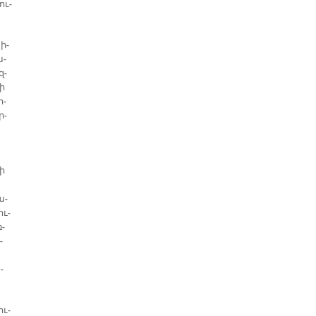
ու­
ի­
ա­
զ­
նի
ո­
ր­
ժի
ա­
ու­
ռ­
­
­
ու­