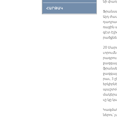
նի փառ­
ՀԱՐԹԱԿ
Ֆրան­սա
Այդ ժա­
դադ­րած 
ռա­ջին 
գէտ Է­լի
րածք­նե­
20 Մար­
ւո­րումն
րագ­րու
ջազ­գա­յի
ֆրան­սե
ջազ­գա­յ
րաւ, 3 ը
եր­կիր­ն
պաշ­տօ­
մա­կեր­
ւը կը կա
Կազ­մա­
նե­րու՝ 