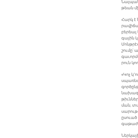
Նալ­պան
թեան մի
Հարկ է ն
րա­վի­ճ
բե­րեալ 
գա­յին 
Մոնթ­րէօ
շու­մը՝ 
գա­ւոր­
րուն կող
«Կոչ կ­­
սպառ­նա
գոր­ծըն­
նա­խա­գ
թիւն­նե­
ման, տա­
սա­րու­թ
ըսուած 
գա­թա­ժո
Ներ­կա­