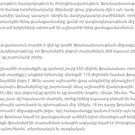
­յու­թիւն, խա­ղա­ղու­թիւն եւ ժո­ղովրդա­վա­րու­թիւն: Ֆրան­սա­խօ­սու­թ
ի իր ծա­նօթ խորհր­դա­նշա­նը՝ ճեր­մա­կի վրայ շրջա­նակ մըն է ան՝ կազ­
ր­միր, կա­նաչ, կա­պոյտ, դե­ղին եւ մա­նի­շա­կա­գոյն բա­­ժին­նե­րէ, ո­ր
ր­դանշեն հինգ ցա­մա­քա­մա­սե­րը, քա­նի որ կազ­մա­կեր­պու­թեան մէջ
ւուած եր­կիր­նե­րը սփռուած են աշ­խար­հի հինգ ­ցա­մաք­ա­մա­սե­րուն
քան քա­ռա­սուն տա­րիէ ի վեր կը գոր­ծէ Ֆրան­սա­խօ­սու­թեան մի­ջազ­գ
­մա­կեր­պու­թիւ­նը, որ ֆրան­սե­րէն լե­զուի տա­րած­մա­ն մեծ նպաստ բե
 կը շա­րու­նա­կէ բե­րել:
աշ­խար­հի տա­րած­քին կը գտնուի շուրջ 550 մի­լիոն ֆրան­սա­խօս, ո­րո
­սի տա­րի­քը չ՚անց­նիր ե­րե­սու­նը: Ա­նոնց­մէ 110 մի­լիո­նին հա­մար ֆր
 մայ­րե­նի լե­զու է: Թէեւ այ­սօր աշ­խար­հի վրայ անգ­լե­րէ­նը գե­րակ­շիռ է
այն­պէս ֆրան­սե­րէ­նը կը շա­րու­նա­կէ մնալ աշ­խար­հի մշա­կու­թա­յին
էն մին: Այդ լե­զուով կը գրէին եւ կը խօ­սէին Վոլ­թէ­ր, Հիւ­կօ, Տիւ­մա, Պա
 այլ շատ մը հռչա­կա­ւոր մար­դիկ, ո­րոնք ի­րենց նպաս­տը բե­րած են հ
հա­յին ա­րուես­տի եւ գի­տու­թեան մէջ: Մին­չեւ 18-րդ դա­րը ֆրան­սե­ր
ուած է մի­ջազ­գա­յին լե­զու։ Այդ հան­գա­ման­քը կա­խում ու­նէր այն ե­
 որ Ֆրան­սա ե­ղած էր ­ցա­մա­քա­մա­սի ա­մե­նէն խիտ բնա­կեց­ուած եր­կ
սինքն ֆրան­սե­րէ­նի տա­րած­ման ա­ռա­ջին ազ­դա­կը ե­ղած էր ժո­ղովր­դ
 այ­նու­հե­տեւ՝ տնտե­սա­կան եւ ռազ­մա­կան: