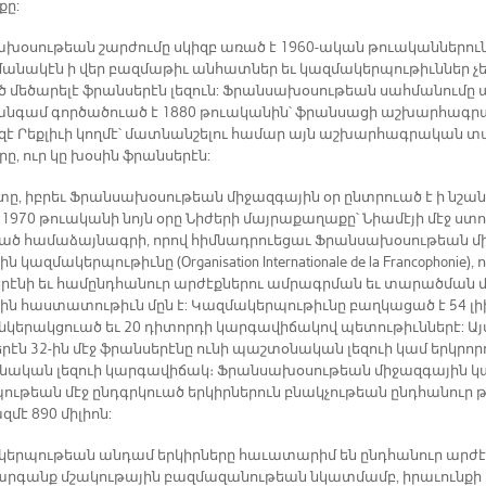
քը:
­խօ­սու­թեան շար­ժու­մը սկիզբ ա­ռած է 1960-ա­կան թուա­կան­նե­րու
մա­նա­կէն ի վեր բազ­մա­թիւ ան­հատ­ներ եւ կազ­մա­կեր­պու­թիւն­ներ չ
մե­ծա­րելէ ֆրան­սե­րէն լե­զուն: Ֆրան­սա­խօ­սու­թեան սահ­մա­նու­մը 
ան­գամ գոր­ծա­ծուած է 1880 թուա­կա­նին՝ ֆրան­սա­ցի աշ­խար­հա­գր
­զէ Րեք­լիւ­ի կող­մէ՝ մատ­նան­շե­լու հա­մար այն աշ­խար­հագ­րա­կան տ
րը, ուր կը խօ­սին ֆրան­սե­րէն:
տը, իբ­րեւ Ֆրան­սա­խօ­սու­թեան մի­ջազ­գա­յին օր ընտ­րուած է ի նշա­
 1970 թուա­կա­նի նոյն օ­րը Նի­ժե­րի մայ­րա­քա­ղա­քը՝ Նիա­մէ­յի մէջ ստո
ած հա­մա­ձայ­նագ­րի, ո­րով հիմ­նադ­րուե­ցաւ Ֆրան­սա­խօ­սու­թեան մ
ն կազ­մա­կեր­պու­թիւ­նը (Organisation Internationale de la Francophonie), 
­րէ­նի եւ հա­մընդ­հա­նուր ար­ժէք­նե­րու ամ­րագր­ման եւ տա­րած­ման մ
ին հաս­տա­տու­թիւն մըն է: Կազ­մա­կեր­պու­թիւ­նը բաղ­կա­ցած է 54 լի
ն­կե­րակ­ցուած եւ 20 դի­տոր­դի կար­գա­վի­ճա­կով պե­տու­թիւն­նե­րէ: Այ
ե­րէն 32-ին մէջ ֆրան­սե­րէ­նը ու­նի պաշ­տօ­նա­կան լե­զուի կամ երկ­րոր
նա­կան լե­զուի կար­գա­վի­ճակ։ Ֆրան­սա­խօ­սու­թեան մի­ջազ­գա­յին կա
պու­թեան մէջ ընդգր­կուած եր­կիր­նե­րուն բնակ­չու­թեան ընդ­հա­նուր թ
զ­մէ 890 մի­լիոն:
կեր­պու­թեան ան­դամ եր­կիր­նե­րը հա­ւա­տա­րիմ են ընդ­հա­նուր ար­ժէ
յար­գանք մշա­կու­թա­յին բազ­մա­զա­նու­թեան նկատ­մամբ, ի­րա­ւուն­քի