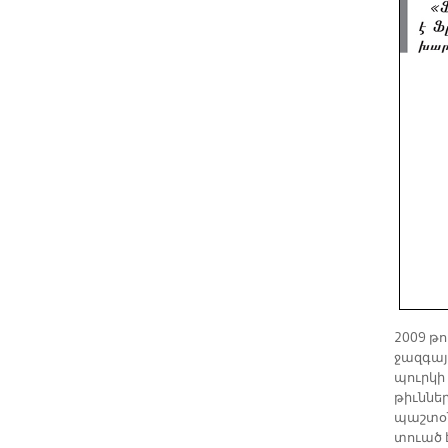
2009 թո
ջազ­գա­
պուր­կի
թիւն­նե
պաշ­տօ­ն
տուած է 