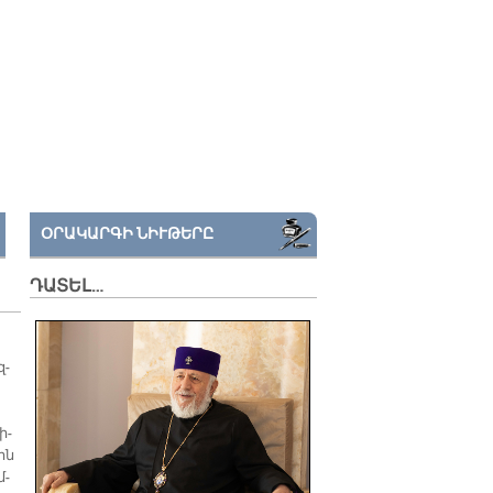
ՕՐԱԿԱՐԳԻ ՆԻՒԹԵՐԸ
ԴԱՏԵԼ…
զ­
ի­
քին
մ­