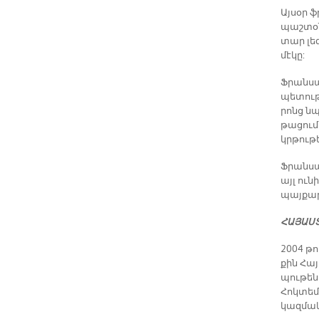
Այ­սօր ֆ
պաշ­տօ­ն
տար լե­զ
մէ­կը:
Ֆրան­սա
պե­տու­թ
րոնց նպ
թա­ցու­
կրթու­
Ֆրան­սա
այլ ու­ն
պայ­քա­ր
ՀԱ­ՅԱՍ­
2004 թու
քին Հա­
պու­թե­ն
Հոկ­տեմ
կազ­մա­