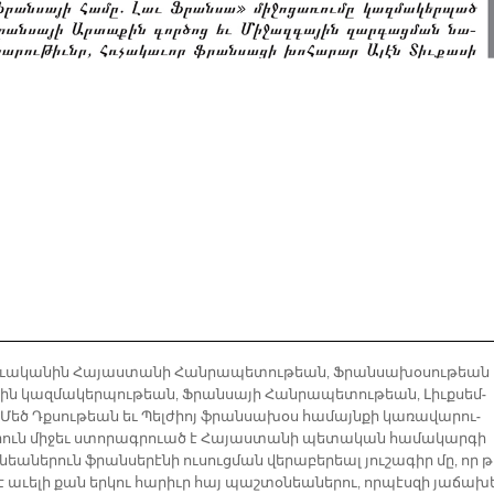
ւա­կա­նին Հա­յաս­տա­նի Հան­րա­պե­տու­թեան, Ֆրան­սա­խօսու­թեան 
յին կազ­մա­կեր­պու­թեան, Ֆրան­սա­յի Հան­րա­պե­տու­թեան, Լիւք­սեմ­
 Մեծ Դքսու­թեան եւ Պել­ժիոյ ֆրան­սա­խօս հա­մայն­քի կա­ռա­վա­րու­
­րուն մի­ջեւ ստո­րագ­րուած է Հա­յաս­տա­նի պե­տա­կան հա­մա­կար­գի
եա­նե­րուն ֆրան­սե­րէ­նի ու­սուց­ման վե­րա­բե­րեալ յու­շա­գիր մը, ո­ր թ
ա­ւե­լի քան եր­կու հա­րիւր հայ պաշ­տօ­նեա­նե­րու, որ­պէս­զի յա­ճա­խ