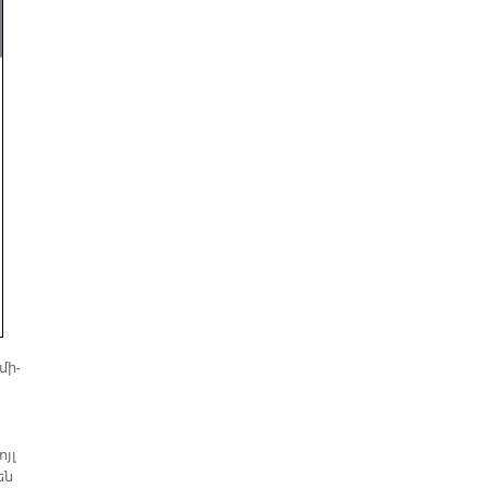
մի­
ոյլ
են