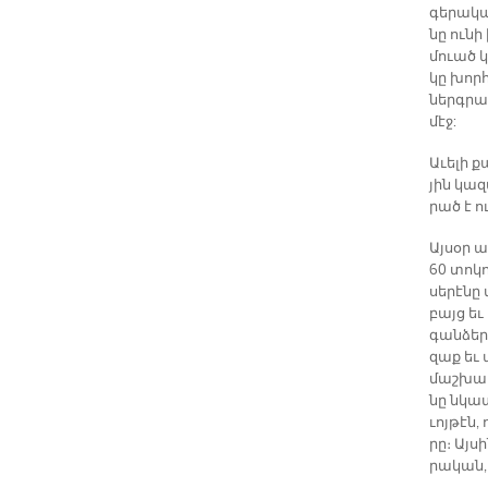
գե­րա­կա
նը ու­ն
մուած կա
կը խորհ
ներգրա­
մէջ:
Ա­ւե­լի 
յին կազ
րած է ու
Այ­սօր 
60 տո­կո
սե­րէ­նը
բայց եւ 
գան­ձե­ր
զա­ք եւ
մաշ­խար­
նը նկա­տ
ւոյ­թէն,
րը։ Այ­
րա­կան,