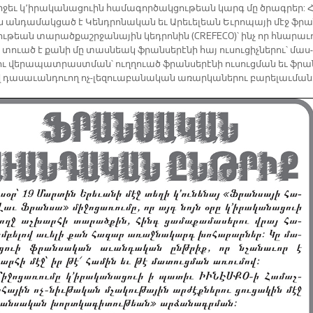
­ջեւ կ՚ի­րա­կա­նա­ցուին հա­մա­գոր­ծակ­ցու­թեան կարգ մը ծրագ­րեր: 
 ան­դա­մակ­ցած է Կենդ­րո­նա­կան եւ Ա­րե­ւե­լեան Եւ­րո­պա­յի մէջ ֆրա
ւ­թեան տա­րած­քաշր­ջա­նա­յին կեդ­րո­նին (CREFECO)՝ ինչ որ հնա­րա­ւ
 տո­ւած է քա­նի մը տաս­նեակ ֆրան­սե­րէ­նի հայ ու­սու­ցիչ­նե­րու՝ մաս­
լու վե­րա­պատ­րաստ­ման՝ ուղ­ղուած ֆրան­սե­րէ­նի ու­սուց­ման եւ ֆրա
վ դա­սա­ւան­դուող ոչ-լե­զուա­բա­նա­կան ա­ռար­կա­նե­րու բա­րե­լաւ­մա­ն