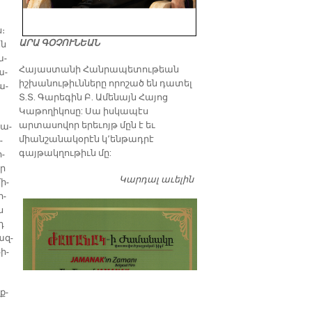
ն։
ԱՐԱ ԳՕՉՈՒՆԵԱՆ
են
ա­
​Հայաստանի Հանրապետութեան
ա­
իշխանութիւնները որոշած են դատել
ա­
Տ.Տ. Գարեգին Բ. Ամենայն Հայոց
Կաթողիկոսը: Սա իսկապէս
արտասովոր երեւոյթ մըն է եւ
նա­
միանշանակօրէն կ՚ենթադրէ
­
գայթակղութիւն մը:
ի­
որ
Կարդալ աւելին
Դատել…
ի­
ի­
ս
դ
զ­­
ի­
ք­