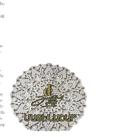
իւ­
ոնք
ա­
­
ւ
ան­
,
լ­
ա­
է­
րե­
ի­
ագ­