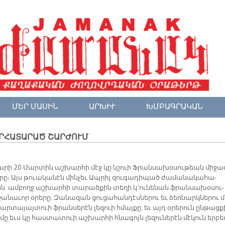
ՄԵՐ ՄԱՍԻՆ
ԱՐԽԻՒ
ԽՄԲԱԳՐԱԿԱՆ
ՐՀԱՏԱՐԱԾ ՇԱՐԺՈՒՄ
ա­րի 20 Մար­տին աշ­խար­հի մէջ կը նշուի Ֆրան­սա­խօ­սու­թեան մի­ջա
­րը։ Այս թուա­կա­նէն մին­չեւ Ապ­րիլ զու­գա­դի­պած ժա­մա­նա­կա­հա­
ն ամ­բողջ աշ­խար­հի տա­րած­քին տե­ղի կ­­՚ու­նե­նան ֆրան­սա­խօ­սու­
­նա­ւոր օ­րե­րը: Զա­նա­զան ցու­ցա­հան­դէս­նե­րու եւ ձեռ­նարկ­նե­րու մ
՚ար­տա­յայ­տուի ֆրան­սե­րէն լե­զուի հմայ­քը, եւ այդ օ­րե­րուն ըն­թաց­
ը եւս կը հաս­տատուի աշ­խար­հի հնա­գոյն լե­զու­նե­րէն մէ­կուն եր­բե