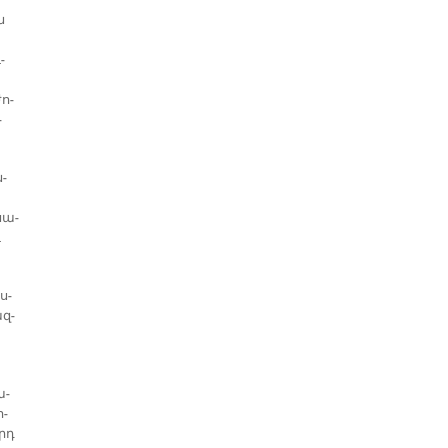
ն
­
ժո­
­
ն­
սա­
ւ
ս­
ազ­
ա­
ո­
արդ