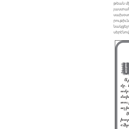
թեան մի
յաս­տա­ն
սա­խօ­սո
րու­թիւն
նակ­ցե­
սե­րէ­նո