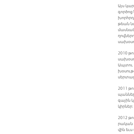
Այս կար­
գոր­ծոց
խոր­հրդ
թեան նա
մաս­­նակ
ղով­նե­ր
սա­խօ­սո
2010 թ­
սա­խօ­ս
Ապ­տու 
խօ­սու­թ
սեր­տաց
2011 թ­
պան­նե­ր
գա­յին 
կիր­նե­ր:
2012 թ­­
րա­կան 
վին եւս