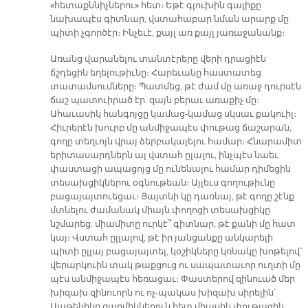
«հետաքննիչներու» հետ։ Եթէ գլուխին գալիքը
նախապէս գիտնար, վստահաբար նման արարք մը
պիտի չգործէր։ Ինչեւէ, քայլ առ քայլ յառաջանանք։
Առանց վարանելու տանտէրերը վերի դրացիէն
ճշդեցին եղելութիւնը։ Հարեւանը հաստատեց
տատամսումները։ Պատմեց, թէ ժամ մը առաջ դուրսէն
ճաշ պատուիրած էր. զայն բերաւ առաքիչ մը։
Ահաւասիկ հանգոյցը կամաց-կամաց սկսաւ քակուիլ։
Հիւրերէն խուրբ մը անմիջապէս փութաց ճաշարան,
գողը տեղւոյն վրայ ձերբակալելու համար։ Հնարամիտ
երիտասարդներն ալ վստահ ըլալու, ինչպէս նաեւ
փաստացի ապացոյց մը ունենալու համար դիմեցին
տեսախցիկներու օգնութեան։ Այլեւս գողութիւնը
բացայայտուեցաւ։ Յայտնի կը դառնայ, թէ գողը շէնք
մտնելու ժամանակ միայն փողոցի տեսախցիկը
նշմարեց. միամիտը ուրկէ՞ գիտնար, թէ քանի մը հատ
կայ։ Վստահ ըլլալով, թէ իր յանցանքը անկարելի
պիտի ըլլայ բացայայտել, կօշիկները կռնակը խոթելով՝
վերարկուին տակ թաքցուց ու սապատաւոր ուղտի մը
պէս անմիջապէս հեռացաւ։ Փաստերով զինուած մեր
խիզախ զինուորն ու ոչ-պակաս խիզախ սիրելին՝
Սաթենիկը զարմիկներուն հետ միասին փութացին