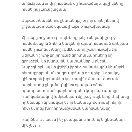
արեւելեան սովորութեան մը համաձայն, կօշիկները
հանելով յառաջացան։
Սեբաստեաններու ընտանիքը բոլոր սիրելիներով
շրջապատուած սկսաւ լիաթոք ուրախանալ։
Հիւրերը ողջագուրուելէ ետք, թէյի սեղանի շուրջ
համտեսեցին Տիկին Նազենիի պատրաստած այնքան
համեղ ուտեստները։ Ամէն մարդ շատ ուրախ էր։
Սեղանի շուրջ բոլորուած երիտասարդները կը
զրուցէին, կը խնդային, կատակներ կ՚ընէին։
Տարեցներն ալ կը յիշէին իրենց բանակային կեանքէն
հետաքրքրական ու զուարճալի դէպքեր։ Նորակոչ
զինուորին խրատներ կու տային։ Հասաւ օրուան
խորհուրդը ընդգծող՝ զինուորական ոճով
պատրաստուած կարկանդակի կտրման պահը։
Կարկանդակով խմբանկար մը քաշուելէ ետք Սիփանը
իր կեանքի երկու կարեւոր կանանց՝ մօր ու սիրելիի
հետ կտրեց խորհրդանշական կարկանդակը։
Կարծես, թէ ամէն ինչ բնականոն հունով կ՚ընթանար,
մինչեւ որ…։