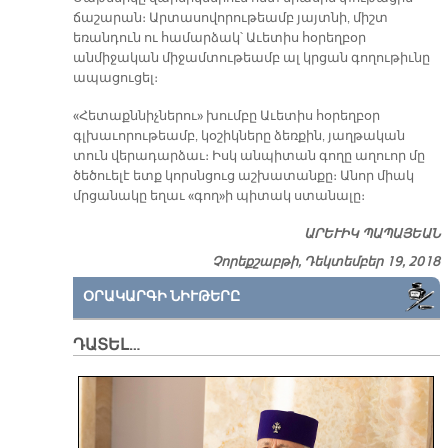
ճաշարան։ Արտասովորութեամբ յայտնի, միշտ
եռանդուն ու համարձակ՝ Աւետիս հօրեղբօր
անմիջական միջամտութեամբ ալ կրցան գողութիւնը
ապացուցել։
«Հետաքննիչներու» խումբը Աւետիս հօրեղբօր
գլխաւորութեամբ, կօշիկները ձեռքին, յաղթական
տուն վերադարձաւ։ Իսկ անպիտան գողը աղուոր մը
ծեծուելէ ետք կորսնցուց աշխատանքը։ Անոր միակ
մրցանակը եղաւ «գող»ի պիտակ ստանալը։
ԱՐԵՒԻԿ ՊԱՊԱՅԵԱՆ
Չորեքշաբթի, Դեկտեմբեր 19, 2018
ՕՐԱԿԱՐԳԻ ՆԻՒԹԵՐԸ
ԴԱՏԵԼ…