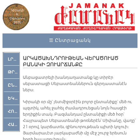
Կիրակի
9,
Օգոստոս
2026
☰ Ընտրացանկ
ԱՐԿԱԾԱԽՆԴՐՈՒԹԵԱՆ ՎԵՐԱԾՈՒԱԾ
ԼՐԱՀՈՍ
ԲԱՆԱԿԻ ԶՈՒԱՐՃԱՆՔԸ
ԹՐՔԱՀԱՅ ԿԵԱՆՔ
Անբացատրելի խանդաղատանք կը տիրէր
սեբաստացի Սեբաստեաններուն գերդաստանէն
ԸՆԿԵՐԱՄՇԱԿՈՒԹԱՅԻՆ
ներս։
ԵԿԵՂԵՑԱԿԱՆ
Կիրակի օր մը՝ յետմիջօրէին բոլոր ընտանիքը՝ մեծ ու
պզտիկ, ահել ջահել ժամադրուեցան նոյն հասցէի
ՀՈԳԵՄՏԱՒՈՐ
երդիքին տակ։ Բազմանդամ ընտանիքի մեծ հօր՝
Հայրապետ Սեբաստեանի թոռներէն՝ Սիփանը, վաղը՝
ՀԱՐԹԱԿ
21 օրով, կարճատեւ զինուորութեան պիտի կոչուի։
Յարմարաւէտ յարկաբաժնի մը մէջ շուրջ երեսուն
հոգի հաւաքուեցան։