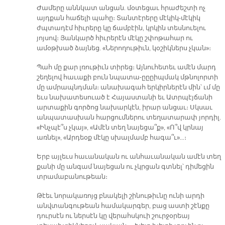
Ժամերը աննկատ անցան. մօտեցաւ հրաժեշտի ոչ
այդքան հաճելի պահը։ Տանտէրերը մէկիկ-մէկիկ
ժպտադէմ հիւրերը կը ճամբէին, կրկին տեսնուելու
յոյսով։ Յանկարծ հիւրերէն մէկը շփոթահար ու
ամօթխած ձայնեց. «Ներողութիւն, կօշիկներս չկան»։
Պահ մը քար լռութիւն տիրեց։ Այնուհետեւ ամէն մարդ
շեղելով հաւաքի բուն նպատա-ըըըիպմակ մթնոլորտի
մը ամրապնդման։ անախագահ երկիրներէն մին՝ ւմ մը
եւս նախատեսուած է Հայաստանի եւ Ատրպէյճանի
արտաքին գործոց նախարկէն, իրար անցաւ։ Սկսաւ
անպատասխան հարցումներու տեղատարափ յորդիլ.
«Ինչպէ՞ս չկայ», «Ամէն տեղ նայեցա՞ք», «Ո՞վ կրնայ
առնել», «Արդեօք մէկը սխալմամբ հագա՞ւ»…։
Երբ այլեւս հաւանական ու անհաւանական ամէն տեղ
քանի մը անգամ նայեցան ու չկրցան գտնել՝ դիմեցին
տրամաբանութեան։
Թէեւ նորակառոյց բնակելի շինութիւնը ունի արդի
անվտանգութեան համակարգեր, բաց աստի շէնքը
դուրսէն ու ներսէն կը վերահսկուի շուրջօրեայ