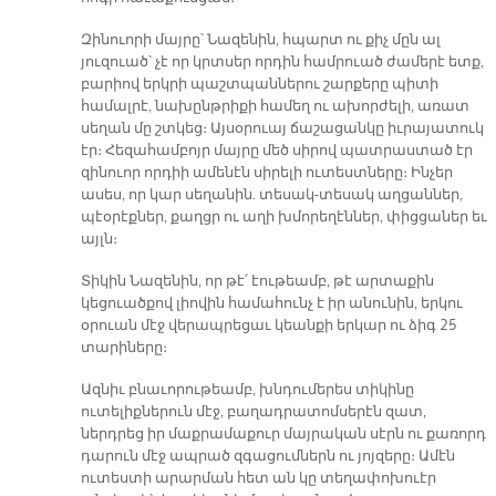
Զինուորի մայրը՝ Նազենին, հպարտ ու քիչ մըն ալ
յուզուած՝ չէ որ կրտսեր որդին համրուած ժամերէ ետք,
բարիով երկրի պաշտպաններու շարքերը պիտի
համալրէ, նախընթրիքի համեղ ու ախորժելի, առատ
սեղան մը շտկեց։ Այսօրուայ ճաշացանկը իւրայատուկ
էր։ Հեզահամբոյր մայրը մեծ սիրով պատրաստած էր
զինուոր որդիի ամենէն սիրելի ուտեստները։ Ինչեր
ասես, որ կար սեղանին. տեսակ-տեսակ աղցաններ,
պէօրէքներ, քաղցր ու աղի խմորեղէններ, փիցցաներ եւ
այլն։
Տիկին Նազենին, որ թէ՛ էութեամբ, թէ արտաքին
կեցուածքով լիովին համահունչ է իր անունին, երկու
օրուան մէջ վերապրեցաւ կեանքի երկար ու ձիգ 25
տարիները։
Ազնիւ բնաւորութեամբ, խնդումերես տիկինը
ուտելիքներուն մէջ, բաղադրատոմսերէն զատ,
ներդրեց իր մաքրամաքուր մայրական սէրն ու քառորդ
դարուն մէջ ապրած զգացումներն ու յոյզերը։ Ամէն
ուտեստի արարման հետ ան կը տեղափոխուէր