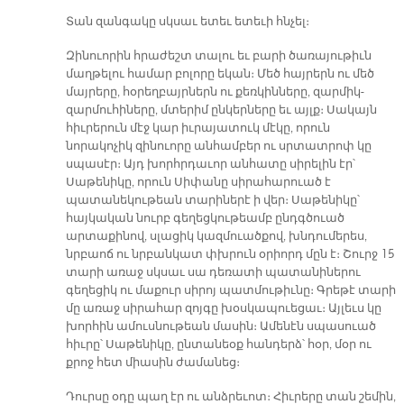
Տան զանգակը սկսաւ ետեւ ետեւի հնչել։
Զինուորին հրաժեշտ տալու եւ բարի ծառայութիւն
մաղթելու համար բոլորը եկան։ Մեծ հայրերն ու մեծ
մայրերը, հօրեղբայրներն ու քեռկինները, զարմիկ-
զարմուհիները, մտերիմ ընկերները եւ այլք։ Սակայն
հիւրերուն մէջ կար իւրայատուկ մէկը, որուն
նորակոչիկ զինուորը անհամբեր ու սրտատրոփ կը
սպասէր։ Այդ խորհրդաւոր անհատը սիրելին էր՝
Սաթենիկը, որուն Սիփանը սիրահարուած է
պատանեկութեան տարիներէ ի վեր։ Սաթենիկը՝
հայկական նուրբ գեղեցկութեամբ ընդգծուած
արտաքինով, սլացիկ կազմուածքով, խնդումերես,
նրբաոճ ու նրբանկատ փխրուն օրիորդ մըն է։ Շուրջ 15
տարի առաջ սկսաւ սա դեռատի պատանիներու
գեղեցիկ ու մաքուր սիրոյ պատմութիւնը։ Գրեթէ տարի
մը առաջ սիրահար զոյգը խօսկապուեցաւ։ Այլեւս կը
խորհին ամուսնութեան մասին։ Ամենէն սպասուած
հիւրը՝ Սաթենիկը, ընտանեօք հանդերձ՝ հօր, մօր ու
քրոջ հետ միասին ժամանեց։
Դուրսը օդը պաղ էր ու անձրեւոտ։ Հիւրերը տան շեմին,