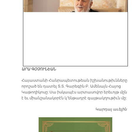
ԱՐԱ ԳՕՉՈՒՆԵԱՆ
​Հայաստանի Հանրապետութեան իշխանութիւնները
որոշած են դատել Տ.Տ. Գարեգին Բ. Ամենայն Հայոց
Կաթողիկոսը: Սա իսկապէս արտասովոր երեւոյթ մըն
է եւ միանշանակօրէն կ՚ենթադրէ գայթակղութիւն մը:
Կարդալ աւելին
Դ