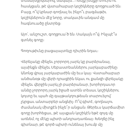
տեսախցիկներով, սակայն…։ Խելք խելքի տուին ու
հասկցան, թէ վստահաբար կօշիկները գողցուած են։
Բայց, ո՞վ կրնար գողնալ եւ ինչո՞ւ բազմաթիւ
կօշիկներուն մէջ նորը, տակաւին անգամ մը
հագնուածը ընտրեց։
Այո՛, անշուշտ, գողցուա՛ծ են։ Սակայն ո՞վ։ Ինչպէ՞ս
գտնել գողը։
Գողութիւնը բացայայտելը դիւրին եղաւ։
Վերելակը մինչեւ չորրորդ յարկ կը բարձրանայ,
այսինքն մինչեւ Սեբաստեաններու յարկաբաժինը։
Անոնց վրայ յարկաբաժին մը եւս կայ։ Վստահաբար
անծանօթ մը վերի դրացիին եկաւ ու քանզի վերելակը
մինչեւ վերջին յարկ չի բարձրանար, խորհրդաւոր
անձը չորրորդ յարկ իջած ատեն տեսաւ կօշիկներու
կոյտը եւ պահ մը գայթակղութեան տարուելով՝
չկրցաւ անտարբեր անցնիլ։ Ո՞վ գիտէ, գողնալու
ժամանակ միտքէն ինչե՜ր անցան։ Թերեւս կարճամիտ
գողը խորհեցաւ, թէ այսքան կօշիկէն եթէ զոյգ մը
առնեմ, ոչ մէկը պիտի անդրադառնայ։ Խեղճը ինչ
գիտնար, թէ գործ պիտի ունենայ խումբ մը