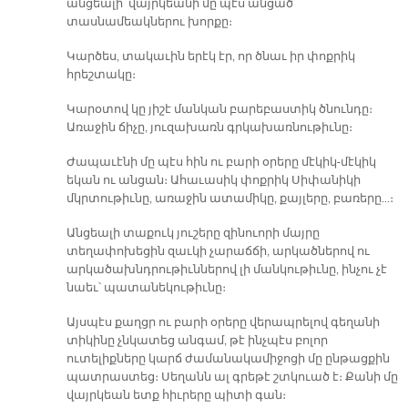
անցեալի՝ վայրկեանի մը պէս անցած
տասնամեակներու խորքը։
Կարծես, տակաւին երէկ էր, որ ծնաւ իր փոքրիկ
հրեշտակը։
Կարօտով կը յիշէ մանկան բարեբաստիկ ծնունդը։
Առաջին ճիչը, յուզախառն գրկախառնութիւնը։
Ժապաւէնի մը պէս հին ու բարի օրերը մէկիկ-մէկիկ
եկան ու անցան։ Ահաւասիկ փոքրիկ Սիփանիկի
մկրտութիւնը, առաջին ատամիկը, քայլերը, բառերը…։
Անցեալի տաքուկ յուշերը զինուորի մայրը
տեղափոխեցին զաւկի չարաճճի, արկածներով ու
արկածախնդրութիւններով լի մանկութիւնը, ինչու չէ
նաեւ՝ պատանեկութիւնը։
Այսպէս քաղցր ու բարի օրերը վերապրելով գեղանի
տիկինը չնկատեց անգամ, թէ ինչպէս բոլոր
ուտելիքները կարճ ժամանակամիջոցի մը ընթացքին
պատրաստեց։ Սեղանն ալ գրեթէ շտկուած է։ Քանի մը
վայրկեան ետք հիւրերը պիտի գան։