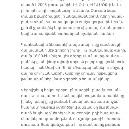
սկսած է 2005 թուա­կա­նին՝ Ի­ԿՕՄ-ի, ԻՒ­ՆԷ­ՍՕՔ-ի եւ Եւ­
րո­խոր­հուր­դի հո­վա­նա­ւո­րու­թեամբ: Օ­րուան նպա­
տակն է բարձ­րաց­նել թան­գա­րան­նե­րուն դե­րը հա­սա­
րա­կու­թեան հա­սա­րա­կա­կան ու մշա­կու­թա­յին կեան­
քին մէջ, ստեղ­ծել նպաս­տա­ւոր մի­ջա­վայր՝ թան­գա­րա­
նա­յին ա­ռար­կա­նե­րու հան­րահռ­չակ­ման հա­մար:
Գար­նա­նա­յին ձեռ­նար­կին, այս տա­րի, կը մաս­նակ­ցի
Հա­յաս­տա­նի մէջ գոր­ծող շուրջ 112 թան­գա­րան: Վա­ղը,
ժա­մը 18.00-էն մին­չեւ կէս գի­շեր, մաս­նա­կից-թան­գա­
րան­նե­րը անվ­ճար պի­տի գոր­ծեն բո­լոր այ­ցե­լու­նե­րուն
հա­մար։ իսկ Մա­յի­սի 18-ին՝ «Թան­գա­րան­նե­րու մի­ջազ­
գա­յին օր»ուան առ­թիւ ամ­բողջ օ­րուան ըն­թաց­քին
թան­գա­րան­ներ մուտք գոր­ծե­լը ե­ղաւ անվ­ճար:
Վե­րո­յի­շեալ եր­կու օ­րե­րու ըն­թաց­քին, բազ­մա­բո­վան­
դակ եւ իւ­րա­յա­տուկ ձեռ­նարկ­նե­րով թան­գա­րան­նե­րը
ի­րենց դռնե­րը կը բա­նան հա­սա­րա­կու­թեան առ­ջեւ՝
հնա­րա­ւո­րու­թիւն ստեղ­ծե­լով ան­գամ մը եւս յե­տա­
դարձ հա­յեացք նե­տե­լու հայ ժո­ղո­վուր­դի հա­զա­րա­
մեակ­նե­րու պատ­մու­թեան ու մշա­կու­թա­յին ժա­ռան­
գու­թեան: Յատ­կան­շա­կան է, որ մաս­նա­կից թան­գա­