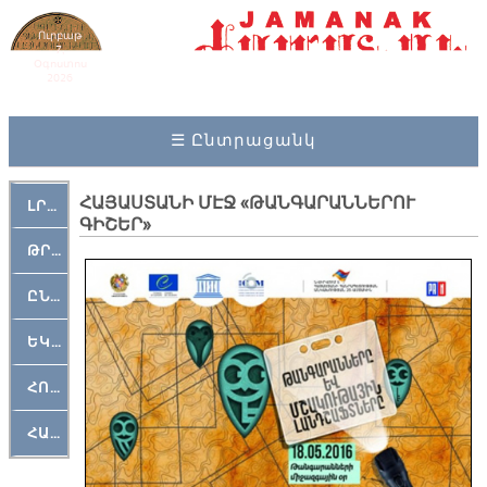
Ուրբաթ
7,
Օգոստոս
2026
☰ Ընտրացանկ
ՀԱՅԱՍՏԱՆԻ ՄԷՋ «ԹԱՆԳԱՐԱՆՆԵՐՈՒ
ԼՐԱՀՈՍ
ԳԻՇԵՐ»
ԹՐՔԱՀԱՅ ԿԵԱՆՔ
ԸՆԿԵՐԱՄՇԱԿՈՒԹԱՅԻՆ
ԵԿԵՂԵՑԱԿԱՆ
ՀՈԳԵՄՏԱՒՈՐ
ՀԱՐԹԱԿ