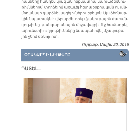
րան­նե­րը հան­դէս կու գան ինք­նա­տիպ նա­խա­ձեռ­նու­
թիւն­նե­րով՝ փոր­ձե­լով ա­ռա­ւել հե­տաքրք­րա­կան ու ան­
մո­ռա­նա­լի դարձ­նել այ­ցե­լու­նե­րու ե­րե­կոն: Այս ձեռ­նար­
կին նպա­տակն է վե­րար­ժե­ւո­րել մշա­կու­թա­յին ժա­ռան­
գու­թիւ­նը, թան­գա­րա­նա­յին մի­ջա­վայ­րի մէջ հա­մադ­րել
ա­րուես­տի ուղ­ղու­թիւն­նե­րը եւ ա­պա­հո­վել մշա­կու­թա­
յին ջերմ մթնո­լորտ:
Ուրբաթ, Մայիս 20, 2016
ՕՐԱԿԱՐԳԻ ՆԻՒԹԵՐԸ
ԴԱՏԵԼ…