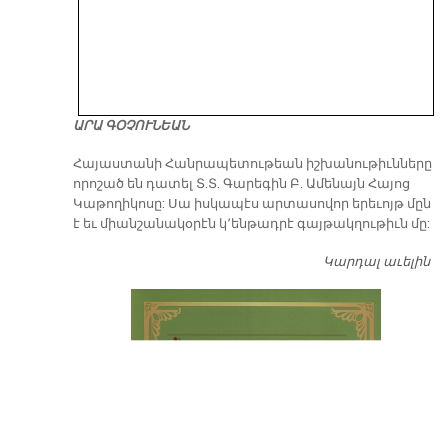
ԱՐԱ ԳՕՉՈՒՆԵԱՆ
​Հայաստանի Հանրապետութեան իշխանութիւնները
որոշած են դատել Տ.Տ. Գարեգին Բ. Ամենայն Հայոց
Կաթողիկոսը: Սա իսկապէս արտասովոր երեւոյթ մըն
է եւ միանշանակօրէն կ՚ենթադրէ գայթակղութիւն մը:
Կարդալ աւելին
Դ