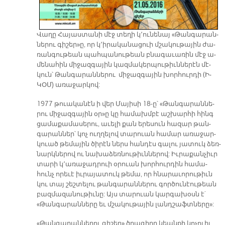
Վա­ղը Հա­յաս­տա­նի մէջ տե­ղի կ՚ու­նե­նայ «Թան­գա­րան­
նե­րու գի­շեր»ը, որ կ՚ի­րա­կա­նա­ցուի մշա­կու­թա­յին ժա­
ռան­գու­թեան պահ­պա­նու­թեան բնա­գա­ւա­ռին մէջ ա­
մե­նա­հին մի­ջազ­գա­յին կազ­մա­կեր­պու­թիւն­նե­րէն մէ­
կուն՝ Թան­գա­րան­նե­րու մի­ջազ­գա­յին խոր­հուր­դի (Ի­
ԿՕՄ) ա­ռա­ջար­կով:
1977 թուա­կա­նէն ի վեր Մա­յի­սի 18-ը՝ «Թան­գա­րան­նե­
րու մի­ջազ­գա­յին օր»ը կը հա­մախմ­բէ աշ­խար­հի հինգ
ցա­մա­քա­մա­սե­րու, ա­ւե­լի քան ե­րե­սուն հա­զար թան­
գա­րան­ներ՝ կոչ ուղ­ղե­լով տա­րուան հա­մար ա­ռա­ջար­
կուած թե­մա­յին ծի­րէն ներս հան­դէս գա­լու յա­տուկ ձեռ­
նարկ­նե­րով ու նա­խա­ձեռ­նու­թիւն­նե­րով: Իւ­րա­քան­չիւր
տա­րի կ՚ա­ռա­ջադ­րուի օ­րուան խոր­հուր­դին հա­մա­
հունչ ո­րե­ւէ իւ­րա­յա­տուկ թե­մա, որ հնա­րա­ւո­րու­թիւն
կու տայ շեշ­տե­լու թան­գա­րան­նե­րու գոր­ծու­նէու­թեան
բազ­մա­զա­նու­թիւ­նը: Այս տա­րուան կար­գա­խօսն է`
«Թան­գա­րան­նե­րը եւ մշա­կու­թա­յին լանդ­շաֆտ­նե­րը»:
«Թան­գա­րան­նե­րու գի­շեր» ծրա­գի­րը կեանքի կոչուիլ