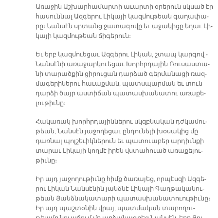
Ա­ռա­ջին Աշ­խար­հա­մար­տի ա­ւար­տի օ­րե­րուն սկսած էր
հա­սուն­նալ Ազ­գե­րու ­Լի­կա­յի կազ­մու­թեան գա­ղա­փա­
րը։ ­Նան­սէն սրտանց ջա­տա­գո­վը եւ ա­ջա­կի­ցը ե­ղաւ ­Լի­
կա­յի կազ­մու­թեան ճի­գե­րուն։
Եւ երբ կազ­մո­ւե­ցաւ Ազ­գե­րու ­Լի­կան, շտապ կար­գով ­
Նան­սէ­նի ա­ռա­ջար­կո­ւե­ցաւ ­Խորհր­դա­յին Ռու­սաս­տա­
նի տա­րած­քին ցի­րու­ցան դար­ձած գեր­մա­նա­ցի ռազ­
մա­գե­րի­նե­րու հա­ւաք­ման, պատս­պար­ման եւ տուն
դար­ձի ծայր աս­տի­ճան պա­տաս­խա­նա­տու ա­ռա­քե­
լու­թիւ­նը։
Հա­կա­ռակ խորհր­դա­յին­նե­րու սկզբնա­կան դժկա­մու­
թեան, Նան­սէն յա­ջո­ղե­ցաւ ըն­դու­նե­լի խօ­սա­կից մը
դառ­նալ պոլ­շե­ւիկ­նե­րուն եւ պա­տո­ւա­բեր ար­դիւն­քի
տա­րաւ ­Լի­կա­յի կող­մէ ի­րեն վստա­հո­ւած ա­ռա­քե­լու­
թիւ­նը։
Իր այդ յա­ջո­ղու­թիւ­նը հիմք ծա­ռա­յեց, որ­պէս­զի Ազ­գե­
րու ­Լի­կան ­Նան­սէ­նին յանձ­նէ ­Լի­կա­յի Գաղ­թա­կա­նու­
թեան ­Յանձ­նա­կա­տա­րի պա­տաս­խա­նա­տուու­թիւ­նը։
Իր այդ պաշ­տօ­նին վրայ, պատ­մա­կան տա­րո­ղու­