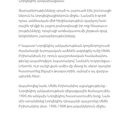
Նոր­վե­կիոյ ան­կա­խաց­ման։
Յա­րա­բե­րու­թիւն­նե­րը սրած ու լա­րո­ւած էին շո­ւէ­տա­ցի­
նե­րուն եւ նոր­վե­կիա­ցի­նե­րուն մի­ջեւ։ ­Նան­սէն ի գործ
դրաւ անձ­նա­կան մեծ հե­ղի­նա­կու­թիւն վա­յե­լող հան­
րա­յին դէմքի եւ յա­ջող բա­նագ­նա­ցի իր ողջ հնա­րա­ւո­
րու­թիւն­նե­րը, որ­պէս­զի առ­ճա­կա­տու­մի չեր­թան զոյգ
եր­կիր­նե­րու յա­րա­բե­րու­թիւն­նե­րը։
Ի նպաստ ­Նոր­վե­կիոյ ան­կա­խու­թեան կողմ­նո­րո­շուած
ժա­մա­նա­կի եւ­րո­պա­կան ա­մենէն ազ­դե­ցիկ ու­ժը ­Մեծն
Բ­­րի­տա­նիան էր, ո­րուն պաշ­տօ­նա­կան հա­մա­ձայ­նու­
թիւ­նը ա­պա­հո­վե­լու նպա­տա­կով՝ ­Նան­սէն ուղ­ղո­ւե­ցաւ ­
Լոն­տոն, ուր ա­ւե­լի քան ա­միս մը մնաց եւ սերտ կա­պեր
հաս­տա­տեց ինչ­պէս թա­գա­ւո­րին, այն­պէս ալ վար­չա­
պե­տին հետ։
Ա­պա­հո­վեց նաեւ ­Մեծն Բ­­րի­տա­նիոյ ա­ջակ­ցու­թիւ­նը ­
Նոր­վե­կիոյ ան­կա­խու­թեան մի­ջազ­գա­յին ճա­նա­չու­մին։
1905-ին ան­կախ Նոր­վե­կիոյ հաս­տա­տու­մէն ետք, ­Նան­
սէն ստանձ­նեց ­Նոր­վե­կիոյ դես­պա­նի պաշ­տօ­նը ­Մեծն
Բ­­րի­տա­նիոյ մօտ, 1906-1908 թուականներուն միջեւ։ ­