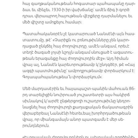
հայ գաղ­թա­կա­նու­թեան հո­գա­տար պա­հա­պա­նը դար­
ձաւ եւ մին­չեւ 1930-ի իր վախ­ճա­նը՝ ա­մէն ճիգ ի գործ
դրաւ վե­րապ­րող հա­յու­թեան վէր­քե­րը դար­մա­նե­լու եւ
մեծ վիշ­տը ա­մո­քե­լու հա­մար։
Պա­տա­հա­կա­նօ­րէն չէ կա­տա­րո­ւած ­Նան­սէ­նի այն հաս­
տա­տու­մը, թէ՝ «Չա­րիքն ու բռնու­թիւն­նե­րը չեն կա­րո­
ղա­ցած ընկ­ճել հայ ժո­ղո­վուր­դը. ա­մէն ան­գամ, ո­րե­ւէ
տե­ղէ ծա­գած լոյ­սի նշոյլն ան­գամ սնու­ցած է ա­զա­տու­
թեան ե­րա­զան­քը հայ ժո­ղո­վուր­դին մէջ»։ Այդ հի­ման
վրայ ալ, ­Նան­սէն կա­րե­ւո­րու­թեամբ կ­­՚ընդգ­ծէր, թէ «­Հայ
ազ­գի պատ­մու­թիւ­նը՝ ամ­բող­ջու­թեամբ փոր­ձար­կում է:
Գո­յա­պահ­պա­նու­թեա՛ն փոր­ձար­կում»:
Մեծ մար­դա­սէ­րին եւ հա­յա­պաշտ­-պա­նին մա­հո­ւան 86-
րդ տա­րե­լի­ցին նո­ւի­րո­ւած յու­շա­տետ­րի այս հա­կիրճ
սիւ­նա­կով կ­­՚ար­ժէ ըն­թեր­ցո­ղի ու­շադ­րու­թիւ­նը կեդ­րո­
նաց­նել հայ ժո­ղո­վուր­դի քա­ղա­քա­կան ճա­կա­տագ­րին
վե­րա­բե­րեալ ­Նան­սէ­նի հե­տե­ւեալ խորհր­դա­ծու­թեան
վրայ, որ միան­գա­մայն ա­նոր պատ­գամն է մեր սե­
րունդ­նե­րուն.
«Եւ­րո­պա­կան ժո­ղո­վուրդ­ներն ու պե­տա­կան գոր­ծիչ­նե­