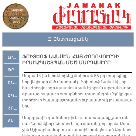
Շաբաթ
8,
Օգոստոս
2026
☰ Ընտրացանկ
ՖՐԻՏԵՈՖ ՆԱՆՍԷՆ. ՀԱՅ ԺՈՂՈՎՈՒՐԴԻ
ԼՐԱՀՈՍ
ԻՐԱՒԱՊԱՇՏՊԱՆ ՄԵԾ ՄԱՐԴԱՍԷՐԸ
ԹՐՔԱՀԱՅ ԿԵԱՆՔ
Մա­յիս 13-ին կ­­՚ո­գե­կո­չենք մա­հո­ւան 86-րդ ­տա­րե­լի­ցը
նոր­վե­կիա­ցի մեծ մար­դա­սէր Ֆ­­րի­տեոֆ Նան­սէ­նի, որ
ԸՆԿԵՐԱՄՇԱԿՈՒԹԱՅԻՆ
հայ ժո­ղո­վուր­դի պատ­մու­թեան է­ջե­րուն ար­ժա­նի տեղ
գրա­ւած հա­յա­սէր օ­տար­նե­րու փա­ղան­գին մէջ՝ կը զա­
ԵԿԵՂԵՑԱԿԱՆ
տո­րո­շո­ւի հա­յա­պաշտ­պա­նի իւ­րա­յա­տուկ լու­սապսա­
կով։
ՀՈԳԵՄՏԱՒՈՐ
Մարդ­կա­յին դա­ժա­նու­թիւն եւ տա­ռա­պանք շատ տե­
ՀԱՐԹԱԿ
սաւ Նոր­վե­կիոյ մե­ծա­նուն այս զա­ւա­կը, որ իբ­րեւ Ա­ռա­
ջին Աշ­խար­հա­մար­տի ա­ւար­տին ստեղ­ծո­ւած Ազ­գե­րու