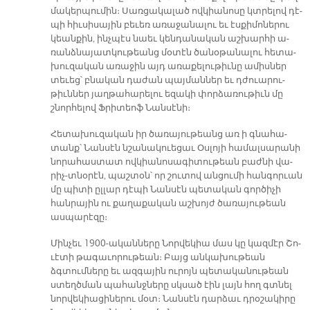
մա­կեր­պու­մին։ ­Սառ­ցա­կա­լած ով­կիա­նո­սը կտրե­լով դէ­
պի հիւ­սի­սա­յին բե­ւեռ ա­ռա­ջա­նա­լու եւ էս­քի­մո­նե­րու
կեան­քին, ինչ­պէս նաեւ կեն­դա­նա­կան աշ­խար­հի ա­
ռանձ­նա­յատ­կու­թեանց մօ­տէն ծա­նօ­թա­նա­լու հե­տա­
խու­զա­կան ա­ռա­ջին այդ ա­ռա­քե­լու­թիւ­նը ա­միս­ներ
տե­ւեց՝ բնա­կան դա­ժան պայ­ման­ներ եւ դժո­ւա­րու­
թիւն­ներ յաղ­թա­հա­րե­լու ե­զա­կի փոր­ձա­ռու­թիւն մը
շնոր­հե­լով ­Ֆ­­րի­տեոֆ Նան­սէ­նի։
Հե­տա­խու­զա­կան իր ծա­ռա­յու­թեանց առ ի գնա­հա­
տանք՝ ­Նան­սէն նշա­նա­կո­ւե­ցաւ Օս­լո­յի հա­մալ­սա­րա­նի
նո­րա­հաս­տատ ով­կիա­նո­սա­գի­տու­թեան բաժ­նի վա­
րիչ-տնօ­րէն, պաշ­տօն՝ որ շու­տով ան­ցու­մի հանգո­րւան
մը պի­տի ըլ­լար դէ­պի ­Նան­սէն պե­տա­կան գոր­ծի­չի
հան­րա­յին ու քա­ղա­քա­կան աշ­խոյժ ծա­ռա­յու­թեան
աս­պա­րէ­զը։
Մին­չեւ 1900-ա­կան­նե­րը Նոր­վե­կիա մաս կը կազ­մէր ­Շո­
ւէ­տի թա­գա­ւո­րու­թեան։ ­Բայց ան­կա­խու­թեան
ձգտում­նե­րը եւ ազ­գա­յին ու­րոյն պե­տա­կա­նու­թեան
ստեղծ­ման պա­հանջ­նե­րը սկսած էին լայն հող գտնել
նոր­վե­կիա­ցի­նե­րու մօտ։ ­Նան­սէն դար­ձաւ դրօ­շա­կի­րը