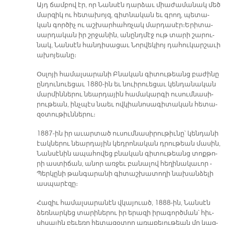
Այդ ճամ­բով էր, որ ­Նան­սէն դար­ձաւ միա­ժա­մա­նակ մեծ
մար­զիկ ու հե­տա­խոյզ, գիտ­նա­կան եւ գրող, պե­տա­
կան գոր­ծիչ ու աշ­խար­հահռ­չակ մար­դա­սէր։­ Ե­րի­տա­
սար­դա­կան իր շրջա­նին, ա­նընդ­մէջ ութ տա­րի շա­րու­
նակ, ­Նան­սէն հան­դի­սա­ցաւ ­Նոր­վե­կիոյ դա­հու­կար­շա­ւի
ա­խո­յեա­նը։
Օս­լո­յի ­հա­մալ­սա­րա­նի Բնա­կան գի­տու­թեանց բա­ժի­նը
ըն­դու­նո­ւե­ցաւ 1880-ին եւ նո­ւի­րո­ւե­ցաւ կեն­դա­նա­կան
մար­մին­նե­րու նեար­դա­յին հա­մա­կար­գի ու­սում­նա­սի­
րու­թեան, ինչ­պէս նաեւ ով­կիա­նո­սա­գի­տա­կան հե­տա­
զօ­տու­թիւն­նե­րու։
1887-ին իր ա­ւար­տած ու­սում­նա­սի­րու­թիւ­նը՝ կեն­դա­նի
էակ­նե­րու նեար­դա­յին կեդ­րո­նա­կան դրու­թեան մա­սին,
­Նան­սէ­նին ա­պա­հո­վեց բնա­կան գի­տու­թեանց տոք­թո­
րի աս­տի­ճան, ա­նոր առ­ջեւ բա­նա­լով հե­ղի­նա­կա­ւոր ­
Պեր­կը­նի թան­գա­րա­նի գի­տաշ­խա­տո­ղի նա­խան­ձե­լի
աս­պա­րէ­զը։
Հա­զիւ հա­մալ­սա­րա­նէն վկա­յո­ւած, 1888-ին, ­Նան­սէն
ձեռ­նար­կեց տա­րի­նե­րու իր ե­րա­զի ի­րա­գործ­ման՝ հիւ­
սի­սա­յին բե­ւե­ռը հե­տա­զօ­տող ա­ռա­քե­լու­թեան մը կազ­