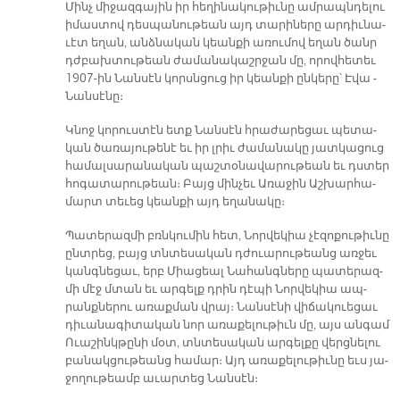
Մինչ մի­ջազ­գա­յին իր հե­ղի­նա­կու­թիւ­նը ամ­րապն­դե­լու
ի­մաս­տով դես­պա­նու­թեան այդ տա­րի­նե­րը ար­դիւ­նա­
ւէտ ե­ղան, անձ­նա­կան կեան­քի ա­ռու­մով ե­ղան ծանր
դժբախ­տու­թեան ժա­մա­նա­կաշր­ջան մը, ո­րով­հե­տեւ
1907-ին ­Նան­սէն կորսն­ցուց իր կեան­քի ըն­կե­րը՝ Է­վա ­
Նան­սէ­նը։
Կ­­նոջ կո­րուս­տէն ետք ­Նան­սէն հրա­ժա­րե­ցաւ պե­տա­
կան ծա­ռա­յու­թե­նէ եւ իր լրիւ ժա­մա­նա­կը յատ­կա­ցուց
հա­մալ­սա­րա­նա­կան պաշ­տօ­նա­վա­րու­թեան եւ դստեր
հո­գա­տա­րու­թեան։ ­Բայց մին­չեւ Ա­ռա­ջին Աշ­խար­հա­
մարտ տե­ւեց կեան­քի այդ ե­ղա­նա­կը։
Պա­տե­րազ­մի բռնկու­մին հետ, Նոր­վե­կիա չէ­զո­քու­թիւ­նը
ընտ­րեց, բայց տնտե­սա­կան դժո­ւա­րու­թեանց առ­ջեւ
կանգ­նե­ցաւ, երբ Միացեալ ­Նա­հանգ­նե­րը պա­տե­րազ­
մի մէջ մտան եւ ար­գելք դրին դէ­պի ­Նոր­վե­կիա ապ­
րանք­նե­րու ա­ռաք­ման վրայ։ ­Նան­սէ­նի վի­ճա­կուե­ցաւ
դի­ւա­նա­գի­տա­կան նոր ա­ռա­քե­լու­թիւն մը, այս ան­գամ
Ո­ւա­շինկ­թը­նի մօտ, տնտե­սա­կան ար­գել­քը վերց­նե­լու
բա­նակ­ցու­թեանց հա­մար։ Այդ ա­ռա­քե­լու­թիւ­նը եւս յա­
ջո­ղու­թեամբ ա­ւար­տեց ­Նան­սէն։