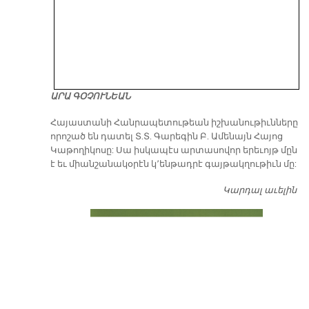
ԱՐԱ ԳՕՉՈՒՆԵԱՆ
​Հայաստանի Հանրապետութեան իշխանութիւնները
որոշած են դատել Տ.Տ. Գարեգին Բ. Ամենայն Հայոց
Կաթողիկոսը: Սա իսկապէս արտասովոր երեւոյթ մըն
է եւ միանշանակօրէն կ՚ենթադրէ գայթակղութիւն մը:
Կարդալ աւելին
Դ