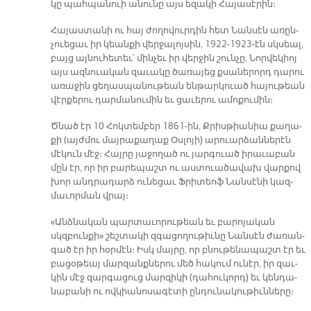
կը պահ­պա­նո­ւի ա­նու­նը այս ե­զա­կի ­Հա­յա­սէ­րին։
Հա­յաս­տա­նի ու հայ ժո­ղո­վուր­դին հետ ­Նան­սէն առըն­
չո­ւե­ցաւ իր կեան­քի վեր­ջա­լոյ­սին, 1922-1923-էն սկսեալ,
բայց այ­նու­հե­տեւ՝ մին­չեւ իր վեր­ջին շուն­չը, ­Նոր­վե­կիոյ
այս ազ­նո­ւա­կան զա­ւա­կը ծա­ռա­յեց քսա­նե­րորդ դա­րու
ա­ռա­ջին ցե­ղաս­պա­նու­թեան են­թար­կուած հա­յու­թեան
վէր­քե­րու դար­մա­նու­մին եւ ցա­ւե­րու ա­մո­քու­մին։
Ծ­­նած էր 10 ­Հոկ­տեմ­բեր 1861-ին, Ք­­րիս­թիա­նիա քա­ղա­
քի (այժ­մու մայ­րա­քա­ղաք Օս­լո­յի) ա­րո­ւար­ձան­նե­րէն
մէ­կուն մէջ։ ­Հայ­րը յա­ջո­ղած ու յար­գո­ւած ի­րա­ւա­բան
մըն էր, որ իր բա­րե­պաշտ ու աս­տո­ւա­ծա­վախ վար­քով
խոր անդ­րա­դարձ ու­նե­ցաւ Ֆ­­րի­տեոֆ ­Նան­սէ­նի կազ­
մա­ւոր­ման վրայ։
«Անձ­նա­կան պար­տա­ւո­րու­թեան եւ բա­րո­յա­կան
սկզբուն­քի» շեշ­տա­կի զգա­ցո­ղու­թիւ­նը ­Նան­սէն ժա­ռան­
գած էր իր հօր­մէն։ Իսկ մայ­րը, որ բնու­թե­նա­պաշտ էր եւ
բա­ցօ­թեայ մար­զանք­նե­րու մեծ հա­կում ու­նէր, իր զաւ­
կին մէջ զար­գա­ցուց մար­զի­կի (դա­հու­կորդ) եւ կեն­դա­
նա­բա­նի ու ով­կիա­նո­սա­գէ­տի ըն­դու­նա­կու­թիւն­նե­րը։