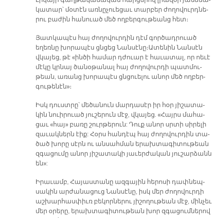
Լի­կա­յի գաղ­թա­կա­նա­կան հար­ցե­րով լիա­զօր յանձ­նա­
կա­տար՝ մօ­տէն առնը­չո­ւե­ցաւ տար­բեր ժո­ղո­վուրդ­նե­
րու բա­ժին հա­նո­ւած մեծ ող­բեր­գու­թեանց հետ։
Յատ­կա­պէս հայ ժո­ղո­վուր­դին դէմ գոր­ծադ­րուած
եղեռնը խո­րա­պէս ցնցեց ­Նան­սէ­նը։­ Ա­տե­նին ­Նան­սէն
վկա­յեց, թէ «ին­ծի հա­մար դժո­ւար է հա­ւա­տալ, որ ոե­ւէ
մէ­կը կրնայ ծա­նօ­թա­նալ հայ ժո­ղո­վուր­դի պատ­մու­
թեան, ա­ռանց խո­րա­պէս ցնցո­ւե­լու ա­նոր մեծ ող­բեր­
գու­թե­նէն»։­
Իսկ դուստ­րը՝ մե­ծա­նուն մար­դա­սէր իր հօր յի­շա­տա­
կին նո­ւի­րո­ւած յու­շե­րուն մէջ, վկա­յեց. «­Հայրս մա­հա­
ցաւ «հայ» բա­ռը շուր­թե­րուն: ­Դուք ա­նոր սրտի սի­րե­լի
զա­ւակ­ներն էիք: ­Հօրս հան­դէպ հայ ժո­ղո­վուր­դին տա­
ծած խո­րը սէրն ու ան­սահ­ման ե­րախ­տա­գի­տու­թեան
զգա­ցու­մը ա­նոր յի­շա­տա­կի յա­ւեր­ժա­կան յու­շար­ձանն
են»:
Ի­րա­ւամբ, ­Հա­յաս­տա­նը ազ­գա­յին հե­րո­սի դափ­նեպ­
սա­կին ար­ժա­նա­ցուց ­Նան­սէ­նը, իսկ մեր ժո­ղո­վուր­դի
աշ­խար­հաս­փիւռ բե­կոր­նե­րու յի­շո­ղու­թեան մէջ, մին­չեւ
մեր օ­րե­րը, ե­րախ­տա­գի­տու­թեան խոր զգա­ցում­նե­րով