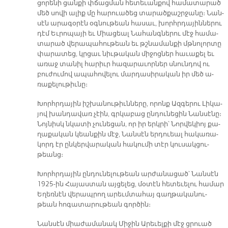
ցո­րե­նի ցան­քի փճաց­ման հե­տե­ւան­քով հա­մա­տա­րած
մեծ սո­վի ա­լիք մը հա­րո­ւա­ծեց տա­րա­ծքաշր­ջա­նը։ Նան­
սէն ա­րա­գօ­րէն օգ­նու­թեան հա­սաւ, խորհր­դա­յին­նե­րու
դէմ Եւ­րո­պա­յի եւ Միացեալ Նա­հանգ­նե­րու մէջ հա­մա­
տա­րած վե­րա­պա­հու­թեան եւ թշնա­ման­քի մթնո­լոր­տը
փա­րա­տեց, կրցաւ նիւ­թա­կան մի­ջոց­ներ հա­ւա­քել եւ
ա­ռաջ տա­նիլ հա­րիւր հա­զա­րա­ւոր­ներ սնուն­դով ու
բու­ժու­մով ա­պա­հո­վե­լու մար­դա­սի­րա­կան իր մեծ ա­
ռա­քե­լու­թիւ­նը։
Խորհր­դա­յին իշ­խա­նու­թիւն­նե­րը, ո­րոնք Ազ­գե­րու ­Լի­կա­
յով խան­դա­վառ չէին, գրկա­բաց ըն­դու­նե­ցին ­Նան­սէ­նը։
­Նոյ­նիսկ նկա­տի չու­նե­ցան, որ իր երկ­րի՝ ­Նոր­վե­կիոյ քա­
ղա­քա­կան կեան­քին մէջ, ­Նան­սէն եր­դուեալ հա­կա­ռա­
կորդ էր ըն­կեր­վա­րա­կան հա­կու­մի տէր կու­սակ­ցու­
թեանց։
Խորհր­դա­յին ըն­դու­նե­լու­թեան ար­ժա­նա­ցած՝ ­Նան­սէն
1925-ին Հա­յաս­տան այ­ցե­լեց, մօ­տէն հե­տե­ւե­լու հա­մար
Եղեռնէն վե­րապ­րող ա­րեւմ­տա­հայ գաղ­թա­կա­նու­
թեան հո­գա­տա­րու­թեան գոր­ծին։
Նան­սէն միա­ժա­մա­նակ ­Մի­ջին Ա­րե­ւել­քի մէջ ցրուած