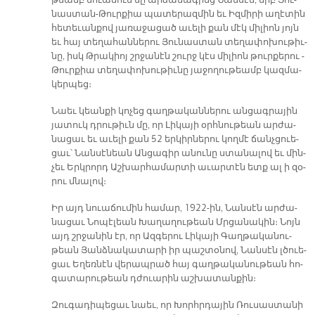
թեամբ նո­ւա­ճում մը ար­ձա­նագ­րեց ­Նան­սէն, երբ ­Յու­
նաս­տան-­Թուր­քիա պա­տե­րազ­մին եւ Իզ­մի­րի ա­ղէ­տին
հե­տե­ւան­քով յա­ռա­ջա­ցած ա­ւե­լի քան մէկ մի­լիոն յոյն
եւ հայ տե­ղա­հան­նե­րու ­Յու­նաս­տան տե­ղա­փո­խու­թիւ­
նը, իսկ Թ­­րա­կիոյ շրջա­նէն շուրջ կէս մի­լիոն թուր­քե­րու ­
Թուր­քիա տե­ղա­փո­խու­թիւ­նը յա­ջո­ղու­թեամբ կազ­մա­
կեր­պեց։
Նաեւ կեան­քի կո­չեց գաղ­թա­կան­նե­րու ան­ցագ­րա­յին
յա­տուկ դրու­թիւն մը, որ ­Լի­կա­յի օրհ­նու­թեան ար­ժա­
նա­ցաւ եւ ա­ւե­լի քան 52 եր­կիր­նե­րու կող­մէ ճանչ­ցո­ւե­
ցաւ՝ Նան­սէ­նեան Ան­ցա­գիր ա­նու­նը ստա­նա­լով եւ մին­
չեւ Երկ­րորդ Աշ­խար­հա­մար­տի ա­ւար­տէն ետք ալ ի զօ­
րու մնա­լով։
Իր այդ նո­ւա­ճու­մին հա­մար, 1922-ին, ­Նան­սէն ար­ժա­
նա­ցաւ Նո­պէ­լեան ­Խա­ղա­ղու­թեան Մր­­ցա­նա­կին։ Նոյն
այդ շրջա­նին էր, որ Ազ­գե­րու ­Լի­կա­յի ­Գաղ­թա­կա­նու­
թեան ­Յանձ­նա­կա­տա­րի իր պաշ­տօ­նով, ­Նան­սէն լծո­ւե­
ցաւ Ե­ղեռ­նէն վե­րապ­րած հայ գաղ­թա­կա­նու­թեան հո­
գա­տա­րու­թեան դժո­ւա­րին աշ­խա­տան­քին։
Զու­գա­դի­պե­ցաւ նաեւ, որ Խորհր­դա­յին ­Ռու­սաս­տա­նի