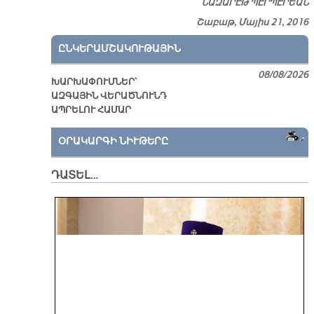
ՆԱԶԱՐԷԹ ՊԷՐՊԷՐԵԱՆ
Շաբաթ, Մայիս 21, 2016
ԸՆԿԵՐԱՄՇԱԿՈՒԹԱՅԻՆ
08/08/2026
ԽԱՐԽԱՓՈՒՄՆԵՐ՝
ԱԶԳԱՅԻՆ ՎԵՐԱԾՆՈՒՆԴ
ԱՊՐԵԼՈՒ ՀԱՄԱՐ
ՕՐԱԿԱՐԳԻ ՆԻՒԹԵՐԸ
ԴԱՏԵԼ…