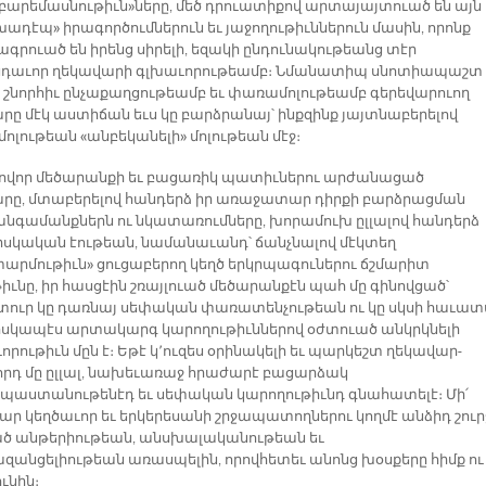
«բարեմասնութիւն»ները, մեծ դրուատիքով արտայայտուած են այն
ադէպ» իրագործումներուն եւ յաջողութիւններուն մասին, որոնք
գրուած են իրենց սիրելի, եզակի ընդունակութեանց տէր
դաւոր ղեկավարի գլխաւորութեամբ։ Նմանատիպ սնոտիապաշտ
 շնորհիւ ընչաքաղցութեամբ եւ փառամոլութեամբ գերեվարուող
րը մէկ աստիճան եւս կը բարձրանայ՝ ինքզինք յայտնաբերելով
ոլութեան «անբեկանելի» մոլութեան մէջ։
վոր մեծարանքի եւ բացառիկ պատիւներու արժանացած
րը, մտաբերելով հանդերձ իր առաջատար դիրքի բարձրացման
հանգամանքներն ու նկատառումները, խորամուխ ըլլալով հանդերձ
իսկական էութեան, նամանաւանդ՝ ճանչնալով մէկտեղ
արմութիւն» ցուցաբերող կեղծ երկրպագուներու ճշմարիտ
իւնը, իր հասցէին շռայլուած մեծարանքէն պահ մը գինովցած՝
ուր կը դառնայ սեփական փառատենչութեան ու կը սկսի հաւատ
 իսկապէս արտակարգ կարողութիւններով օժտուած անկրկնելի
րութիւն մըն է։ Եթէ կ՚ուզես օրինակելի եւ պարկեշտ ղեկավար-
րդ մը ըլլալ, նախեւառաջ հրաժարէ բացարձակ
պաստանութենէդ եւ սեփական կարողութիւնդ գնահատելէ։ Մի՛
ր կեղծաւոր եւ երկերեսանի շրջապատողներու կողմէ անձիդ շուր
ած անթերիութեան, անսխալականութեան եւ
զանցելիութեան առասպելին, որովհետեւ անոնց խօսքերը հիմք ու
ունին։