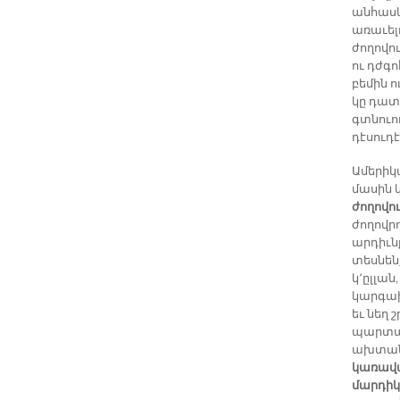
անհասկ
առաւել
ժողովու
ու դժգ
բեմին 
կը դատ
գտնուո
դէսուդէ
Ամերիկ
մասին կ
ժողովու
ժողովր
արդիւն
տեսնեն
կ՚ըլլան
կարգախ
եւ նեղ
պարտադ
ախտանիշ
կառավա
մարդիկ