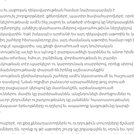
ս եւ յաջողակ ղեկավարութեան համար նախապայման է
ատուիլ շողոքորթներէ, քծնողներէ, պատիր ծափահարողներէ, որո
եշտութեամբ ամէն ինչ յաջող եւ անթերի տեսքով կը ներկայացնեն
մնորոշիչ, անճիշդ գնահատումներով «վստահութիւն» ներշնչելով
ղեկավարին։ Եթէ իսկապէս արժանի ես այդ ղեկավարի աթոռին եւ 
ձիդ շահերը հետապնդողը չես, այդ ժամանակ աթոռիդ համար ոգի 
էտք չէ պայքարիս, այլ քեզի վստահուած այդ նուիրական
ութիւնը աւելի եւս պէտք է բարգաւաճելի դարձնես եւ անոր հիմե
յես օժտեալ, հմուտ, բանիմաց, փորձառութեան եւ բարձր
ակութեան տէր պարկեշտ ու կարողունակ տարրերով, որոնք սիրով 
ախնդրութեամբ փարած են իրենց աշխատանքին՝
ութեան ընդհանրական շահերը ամէն նկատառումէ եւ հաշուար
ր դասելով։ Նման ողջմիտ բանաւոր արարածները թոյլ տրուած
րը բացայայտ կերպով կը մատնանշեն, արձանագրուած
ւններու մասին կը բարձրաձայնեն, անընդունելի մօտեցումներ ու
ւոր շեղումներ ուշադրութեանդ կը յանձնեն՝ հաստատութեանդ
նպաստ երեւոյթները ուղղելով եւ ապառողջ կացութիւնը կարգի
։
տաբերէ, որ քեզ քննադատողներն ու ուղղութիւն տուողները ճշմա
ներդ են, որոնք ոչ թէ աթոռիդ շուրջ կը շրջագային եւ «դուն ես, դու