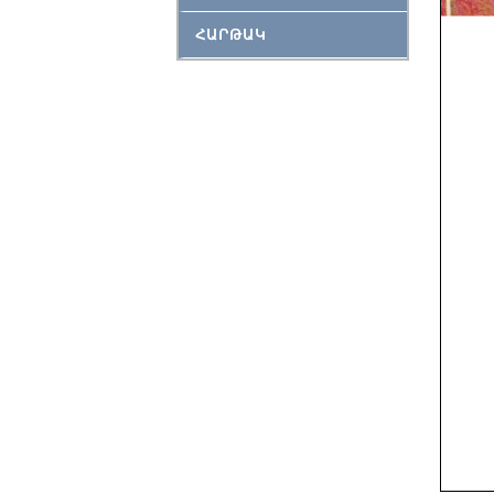
ՀԱՐԹԱԿ