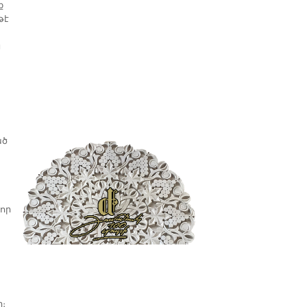
ք
թէ
ն
ած
որ
։