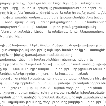
ացողութեանց, մրցակցութեանց հաշուեցոյցը, իսկ անաշխատ
ութիւնները յարաճուն կերպով կը բազմապատկուին: Խեղճուկրակ
րդը ի՞նչ կ՚ընէ։ Որքան ալ փորձէ աստ եւ անդ իր ձայնը բարձրացնե
ոհութիւնը յայտնել. սակաւապետները կը շարունակեն մնալ իրենց
ու աթոռին վրայ: Նուազ կարեւոր յանցանքներու համար համեստնե
ապարտուին, սակայն սակաւապետութեան շրջանակին մէջ
ղները կը շրջանցեն օրէնքները եւ անմեղ գառնուկի կերպարանքով
ն կ՚երթեւեկեն:
այի մեծ նախագահներէն Թոմաս Ճեֆըրսըն ժողովրդավարութեան
՚ըսէ.
«Ժողովրդավարութիւնը այն արուեստն է. որ կը հաւատացնէ
րդին. որ ինք կը կառավարէ»
։ Ժամանակակից
դավարութիւնները, իշխանութիւնները, ընտրութիւնները եւ
քները եթէ առարկայական ձեւով լուսարձակի տակ առնենք, պիտի
ք, որ սա կամ նա բնոյթի սակաւապետութիւններ իշխանութեան տ
, նոյնիսկ անոնք, որոնք ժողովուրդի եւ հաւասարութեան
օսով կը գործեն: Իշխանութիւնը դժբախտաբար մենաշնորհն է 
 շրջանակի մը. երբեմն ժառանգական. յաճախ՝ նիւթական հզօրութ
րանքով: Հրապարակախօս Յ. Պալեան ժողովրդավարութեան
ը ցոյց կու տայ՝ ըսելով.
«Ժողովրդավարութիւնը իշխանութեան-
րման կեդրոն ստեղծելու եղանակ մըն է, պարզ այն պատճառով, ո
, հաւաքականութիւնները, ժողովուրդները (ազգեր եւ պետութիւնն