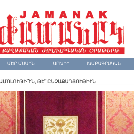
ՄԵՐ ՄԱՍԻՆ
ԱՐԽԻՒ
ԽՄԲԱԳՐԱԿԱՆ
ՄՈԼՈՒԹԻ՞ՒՆ, ԹԷ՞ ԸՆՉԱՔԱՂՑՈՒԹԻՒՆ