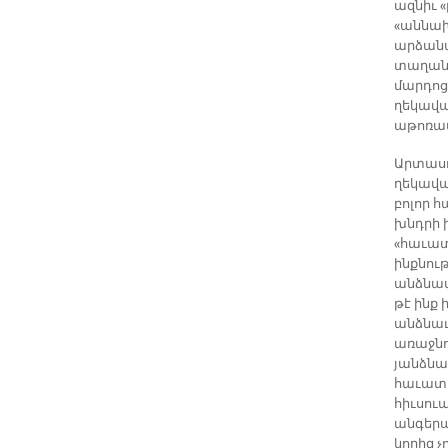
ազնիւ 
«աննախ
արձանա
տաղան
մարդոց
ղեկավա
աթոռամ
Արտասո
ղեկավա
բոլոր 
խնդրի 
«հաւատ
ինքնութ
անձնատ
թէ ինք
անձնաւո
առաջնո
յանձնա
հաւատա
հիւսու
անգերա
կորիզ չ