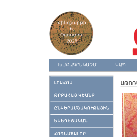
Հինգշաբթի
6,
Օգոստոս
2026
ԽՄԲԱԳՐԱԿԱԶՄ
ԿԱՊ
ԼՐԱՀՈՍ
ԱԹՈՌԱ
ԹՐՔԱՀԱՅ ԿԵԱՆՔ
ԸՆԿԵՐԱՄՇԱԿՈՒԹԱՅԻՆ
ԵԿԵՂԵՑԱԿԱՆ
ՀՈԳԵՄՏԱՒՈՐ