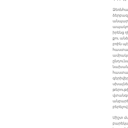
Ձեռնհա
ձերբազ
անպարկ
ապակող
իրենց 
քու ան
բռին պ
հաստատ
ամրակա
ընդուն
նախանձ
հաստատ
գերիվե
սխալնե
թերութի
վտանգա
անբարե
բերելով
Միշտ մ
բարեկամ