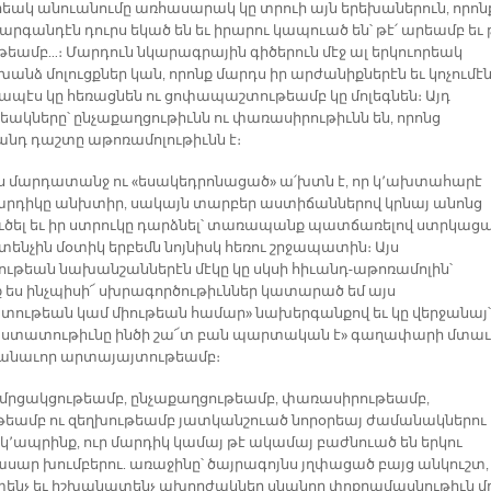
րեակ անուանումը առհասարակ կը տրուի այն երեխաներուն, որոն
 արգանդէն դուրս եկած են եւ իրարու կապուած են՝ թէ՛ արեամբ եւ 
թեամբ…։ Մարդուն նկարագրային գիծերուն մէջ ալ երկուորեակ
անձ մոլուցքներ կան, որոնք մարդս իր արժանիքներէն եւ կոչումէ
ապէս կը հեռացնեն ու ցոփապաշտութեամբ կը մոլեգնեն։ Այդ
րեակները՝ ընչաքաղցութիւնն ու փառասիրութիւնն են, որոնց
նդ դաշտը աթոռամոլութիւնն է։
ս մարդատանջ ու «եսակեդրոնացած» ա՛խտն է, որ կ՚ախտահարէ
մարդիկը անխտիր, սակայն տարբեր աստիճաններով կրնայ անոնց
իւծել եւ իր ստրուկը դարձնել՝ տառապանք պատճառելով ստրկաց
ենչին մօտիկ երբեմն նոյնիսկ հեռու շրջապատին։ Այս
ութեան նախանշաններէն մէկը կը սկսի հիւանդ-աթոռամոլին՝
ք ես ինչպիսի՜ սխրագործութիւններ կատարած եմ այս
ութեան կամ միութեան համար» նախերգանքով եւ կը վերջանայ՝
աստատութիւնը ինծի շա՜տ բան պարտական է» գաղափարի մտաւ
անաւոր արտայայտութեամբ։
 մրցակցութեամբ, ընչաքաղցութեամբ, փառասիրութեամբ,
ւթեամբ ու զեղխութեամբ յատկանշուած նորօրեայ ժամանակներու
ր կ՚ապրինք, ուր մարդիկ կամայ թէ ակամայ բաժնուած են երկու
սար խումբերու. առաջինը՝ ծայրագոյնս յղփացած բայց անկուշտ,
նչ եւ իշխանատենչ ախորժակներ սնանող փոքրամասնութիւն մը