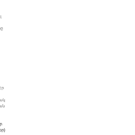
լ
րը
էր
փակ
եան
ր
եր)