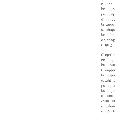
Իսկ եր
հոսանք
բանակ 
փողի ե
նուաստ
պահպան
նորանո
գոյերթ
Ընչաքա
Ընդուն
ղեկավա
հաստատ
Առաջին
եւ հար
պահէ։ 
բարոյա
կարելի
պատասխ
«հաւատ
գնահատ
գործուն