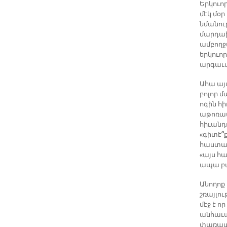
Երկուո
մէկ մօր
նմանու
մարդախ
ամբողջ
երկուո
արգաւա
Ահա այ
բոլոր 
ոգին հ
աթոռատ
հիւանդ
«գիտէ՞
հաստատ
«այս հ
ապա բ
Անողոք
շռայլո
մէջ է ո
անհաւա
փառատե