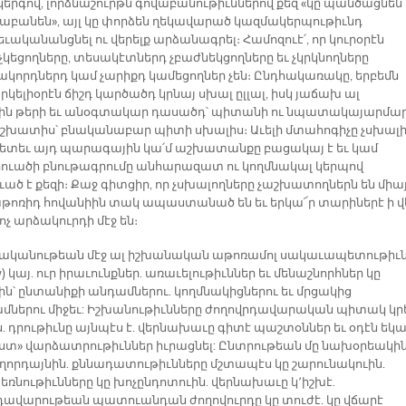
կերգով, լորձնաշուրթն գովաբանութիւններով քեզ «կը պանծացնեն 
աբանեն», այլ կը փորձեն ղեկավարած կազմակերպութիւնդ
ականանցնել ու վերելք արձանագրել։ Համոզուէ՛, որ կուրօրէն
չկեցողները, տեսակէտներդ չբաժնեկցողները եւ չկրկնողները
կորդներդ կամ չարիքդ կամեցողներ չեն։ Ընդհակառակը, երբեմն
կելիօրէն ճիշդ կարծածդ կրնայ սխալ ըլլալ, իսկ յաճախ ալ
վին թերի եւ անօգտակար դասածդ՝ պիտանի ու նպատակայարմար
աշխատիս՝ բնականաբար պիտի սխալիս։ Աւելի մտահոգիչը չսխալի
վհետեւ այդ պարագային կա՛մ աշխատանքը բացակայ է եւ կամ
ւածի բնութագրումը անհարազատ ու կողմնակալ կերպով
ած է քեզի։ Քաջ գիտցիր, որ չսխալողները չաշխատողներն են միայ
աթոռիդ հովանիին տակ ապաստանած են եւ երկա՜ր տարիներէ ի վ
չ արձակուրդի մէջ են։
կանութեան մէջ ալ իշխանական աթոռամոլ սակաւապետութիւ
chy) կայ. ուր իրաւունքներ. առաւելութիւններ եւ մենաշնորհներ կը
ին՝ ընտանիքի անդամներու. կողմնակիցներու եւ մրցակից
մներու միջեւ: Իշխանութիւնները ժողովրդավարական պիտակ կր
ն. դրութիւնը այնպէս է. վերնախաւը գիտէ պաշտօններ եւ օդէն եկ
ստ» վարձատրութիւններ իւրացնել: Ընտրութեան մը նախօրեակի
ղորդայնին. քննադատութիւնները մշտապէս կը շարունակուին.
ռնութիւնները կը խոչընդոտուին. վերնախաւը կ՚իշխէ.
դավարութեան պատուանդան ժողովուրդը կը տուժէ. կը վճարէ