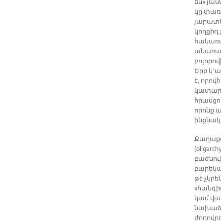
ես» յան
կը փառ
յարատեւ
կողքիդ 
հակառա
անառար
բոլորո
Երբ կ՚
է, որո
կատարո
հրամցու
որոնք 
ինքնակո
Քաղաքա
(oligar
բաժնու
բարեկա
թէ չկրե
«հանգի
կամ վա
նախաձե
ժողովր