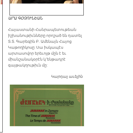
ԱՐԱ ԳՕՉՈՒՆԵԱՆ
​Հայաստանի Հանրապետութեան
իշխանութիւնները որոշած են դատել
Տ.Տ. Գարեգին Բ. Ամենայն Հայոց
Կաթողիկոսը: Սա իսկապէս
արտասովոր երեւոյթ մըն է եւ
միանշանակօրէն կ՚ենթադրէ
գայթակղութիւն մը:
Կարդալ աւելին
Դատել…