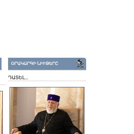
ՕՐԱԿԱՐԳԻ ՆԻՒԹԵՐԸ
ԴԱՏԵԼ…