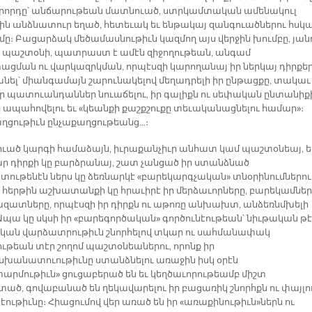
կրորդը՝ անճարութեան մատնուած, ստրկամտական ամենակուլ
ին անձնատուր եղած, հետեւակ եւ ենթակայ զանգուածներու հսկա
մը։ Բացարձակ մեծամասնութիւն կազմող այս վերջին խումբը, յան
ւ պաշտօնի, պատրաստ է ամէն զիջողութեան, անգամ
ացման ու վարկազրկման, որպէսզի կարողանայ իր ներկայ դիրքե
ել՝ միանգամայն շարունակելով մեղադրելի իր ընթացքը, տակաւ
ր պատուանդաններ նուաճելու, իր գալիքն ու սեփական ընտանիք
ը ապահովելու եւ «կեանքի քաշքշուքը տեւականացնելու համար»։
ղցութիւն ընչաքաղցութեանց…։
ուած կարգի համաձայն, իւրաքանչիւր անհատ կամ պաշտօնեայ, ե
ր դիրքի կը բարձրանայ, շատ չանցած իր ստանձնած
ութենէն ներս կը ձեռնարկէ «բարեկարգչական» տնօրինումներու
 հերթին աշխատանքի կը հրաւիրէ իր մերձաւորները, բարեկամներ
ազատները, որպէսզի իր դիրքն ու աթոռը անխախտ, անձեռնմխելի
Ապա կը սկսի իր «բարեգործական» գործունէութեան՝ նիւթական թէ
կան վարձատրութիւն շնորհելով տկար ու սահմանափակ
ութեան տէր շողոմ պաշտօնեաներու, որոնք իր
անատուութիւնը ստանձնելու առաջին իսկ օրէն
արմութիւն» ցուցաբերած են եւ կեղծաւորութեամբ միշտ
ած, գովաբանած են ղեկավարելու իր բացառիկ շնորհքն ու փայլո
էութիւնը։ Հիացումով վեր առած են իր «առաքինութիւն»ներն ու