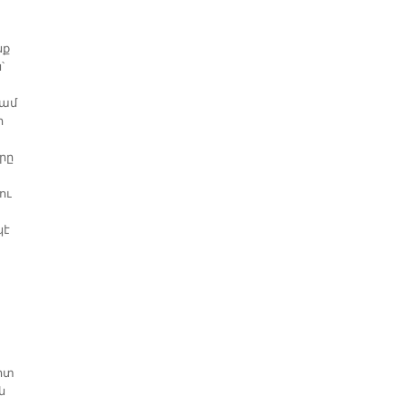
նք
՝
կամ
ի
րը
ու
կէ
րիտ
ն