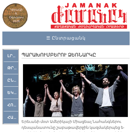
Կիրակի
9,
Օգոստոս
2026
☰ Ընտրացանկ
ՊԱՐԱԽՈՒՄԲԵՐՈՒ ՁԵՌՆԱՐԿԸ
ԼՐԱՀՈՍ
ԹՐՔԱՀԱՅ ԿԵԱՆՔ
ԸՆԿԵՐԱՄՇԱԿՈՒԹԱՅԻՆ
ԵԿԵՂԵՑԱԿԱՆ
ՀՈԳԵՄՏԱՒՈՐ
ՀԱՐԹԱԿ
Ե­րե­ւա­նի մօտ Ա­մե­րի­կա­յի Միա­ցեալ Նա­հանգ­նե­րու
դես­պա­նա­տու­նը շա­բա­թա­վեր­ջին կազ­մա­կեր­պեց ե­