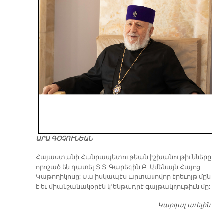
ԱՐԱ ԳՕՉՈՒՆԵԱՆ
​Հայաստանի Հանրապետութեան իշխանութիւնները
որոշած են դատել Տ.Տ. Գարեգին Բ. Ամենայն Հայոց
Կաթողիկոսը: Սա իսկապէս արտասովոր երեւոյթ մըն
է եւ միանշանակօրէն կ՚ենթադրէ գայթակղութիւն մը:
Կարդալ աւելին
Դ