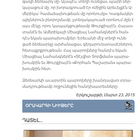
զա­կի ձեռ­նարկ մը։ Այս­պէս, տե­ղի ու­նե­ցաւ պա­րի ներ­
կա­յա­ցում մը, որ խո­րագ­րուած էր «Մի­ջին Ա­րե­ւել­քէն Ա­
մե­րի­կա՝ հա­մա­ձայ­նու­թեան մը ո­րո­նու­մը»։ Կազ­մա­կեր­
պիչ­նե­րուն բնո­րոշ­մամբ, չտե­ղա­կա­յուած ո­րո­նում մըն է
այս մէ­կը, ո­րու կա­պակ­ցու­թեամբ Թուր­քիա­յէն, Հա­յաս­
տա­նէն եւ Ա­մե­րի­կա­յի Միա­ցեալ Նա­հանգ­նե­րէն հան­
դէս ե­կան պա­րա­խում­բեր։ Ե­րե­ւա­նի մէջ տե­ղի ու­նե­
ցած ձեռ­նար­կը ար­ժա­նա­ցաւ գե­ղա­րուես­տա­սէր­նե­րու
հե­տաքրք­րու­թեան։ Հայ պա­րող­նե­րը հան­դէս ե­կան
Միա­ցեալ Նա­հանգ­նե­րէն «Տէյ­վիտ Տորֆ­ման» պա­րա­
խում­բին եւ Թուր­քիա­յէն «Քոր­հան Պա­շա­րան» պա­րա­
խում­բին հետ։
Ձեռ­նար­կի ա­ւար­տին պա­րող­նե­րը խան­դա­վառ տրա­
մադ­րու­թեամբ ող­ջու­նե­ցին հան­դի­սա­տես­նե­րը։
Երկուշաբթի, Մարտ 23, 2015
ՕՐԱԿԱՐԳԻ ՆԻՒԹԵՐԸ
ԴԱՏԵԼ…