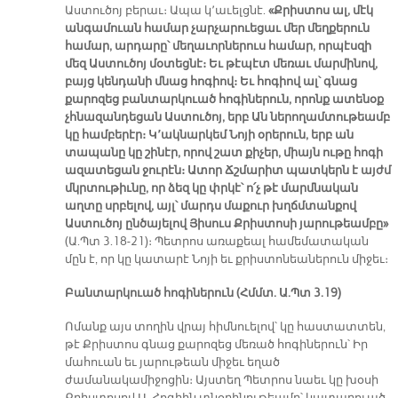
Աստուծոյ բերաւ։ Ապա կ՚աւելցնէ.
«Քրիստոս ալ, մէկ
անգամուան համար չարչարուեցաւ մեր մեղքերուն
համար, արդարը՝ մեղաւորներուս համար, որպէսզի
մեզ Աստուծոյ մօտեցնէ։ Եւ թէպէտ մեռաւ մարմինով,
բայց կենդանի մնաց հոգիով։ Եւ հոգիով ալ՝ գնաց
քարոզեց բանտարկուած հոգիներուն, որոնք ատենօք
չհնազանդեցան Աստուծոյ, երբ Ան ներողամտութեամբ
կը համբերէր։ Կ՚ակնարկեմ Նոյի օրերուն, երբ ան
տապանը կը շինէր, որով շատ քիչեր, միայն ութը հոգի
ազատեցան ջուրէն։ Ատոր Ճշմարիտ պատկերն է այժմ
մկրտութիւնը, որ ձեզ կը փրկէ՝ ո՛չ թէ մարմնական
աղտը սրբելով, այլ՝ մարդս մաքուր խղճմտանքով
Աստուծոյ ընծայելով Յիսուս Քրիստոսի յարութեամբը»
(Ա.Պտ 3.18-21)։ Պետրոս առաքեալ համեմատական
մըն է, որ կը կատարէ Նոյի եւ քրիստոնեաներուն միջեւ։
Բանտարկուած հոգիներուն (Հմմտ. Ա.Պտ 3.19)
Ոմանք այս տողին վրայ հիմնուելով՝ կը հաստատտեն,
թէ Քրիստոս գնաց քարոզեց մեռած հոգիներուն՝ Իր
մահուան եւ յարութեան միջեւ եղած
ժամանակամիջոցին։ Այստեղ Պետրոս նաեւ կը խօսի