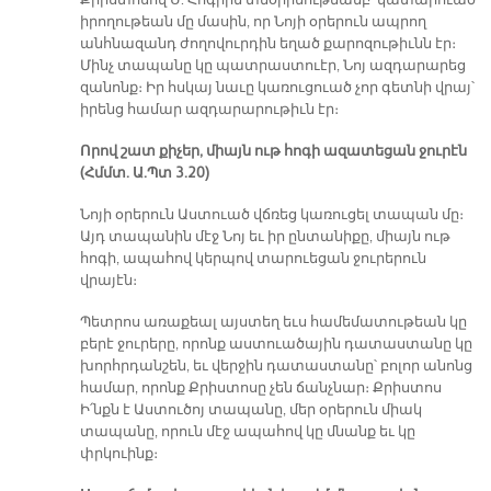
Քրիստոսով Ս. Հոգիին տնօրինութեամբ՝ կատարուած
իրողութեան մը մասին, որ Նոյի օրերուն ապրող
անհնազանդ ժողովուրդին եղած քարոզութիւնն էր։
Մինչ տապանը կը պատրաստուէր, Նոյ ազդարարեց
զանոնք։ Իր հսկայ նաւը կառուցուած չոր գետնի վրայ՝
իրենց համար ազդարարութիւն էր։
Որով շատ քիչեր, միայն ութ հոգի ազատեցան ջուրէն
(Հմմտ. Ա.Պտ 3.20)
Նոյի օրերուն Աստուած վճռեց կառուցել տապան մը։
Այդ տապանին մէջ Նոյ եւ իր ընտանիքը, միայն ութ
հոգի, ապահով կերպով տարուեցան ջուրերուն
վրայէն։
Պետրոս առաքեալ այստեղ եւս համեմատութեան կը
բերէ ջուրերը, որոնք աստուածային դատաստանը կը
խորհրդանշեն, եւ վերջին դատաստանը՝ բոլոր անոնց
համար, որոնք Քրիստոսը չեն ճանչնար։ Քրիստոս
Ի՛նքն է Աստուծոյ տապանը, մեր օրերուն միակ
տապանը, որուն մէջ ապահով կը մնանք եւ կը
փրկուինք։