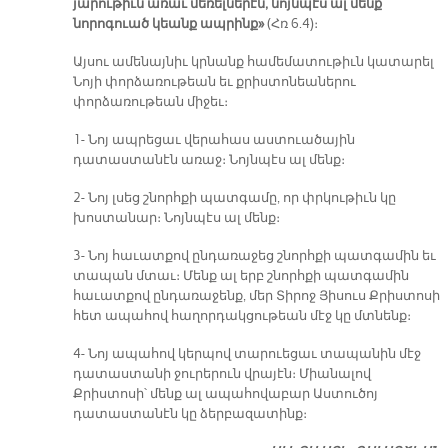
յարութիւն առաւ մեռելներէն, նոյնպէս ալ մենք
նորոգուած կեանք ապրինք»
(Հռ 6.4)։
Այսու ամենայնիւ կրնանք համեմատութիւն կատարել
Նոյի փորձառութեան եւ քրիստոնեաներու
փորձառութեան միջեւ։
1- Նոյ ապրեցաւ վերահաս աստուածային
դատաստանէն առաջ։ Նոյնպէս ալ մենք։
2- Նոյ լսեց շնորհքի պատգամը, որ փրկութիւն կը
խոստանար։ Նոյնպէս ալ մենք։
3- Նոյ հաւատքով ընդառաջեց շնորհքի պատգամին եւ
տապան մտաւ։ Մենք ալ երբ շնորհքի պատգամին
հաւատքով ընդառաջենք, մեր Տիրոջ Յիսուս Քրիստոսի
հետ ապահով հաղորդակցութեան մէջ կը մտնենք։
4- Նոյ ապահով կերպով տարուեցաւ տապանին մէջ
դատաստանի ջուրերուն վրայէն։ Միանալով
Քրիստոսի՝ մենք ալ ապահովաբար Աստուծոյ
դատաստանէն կը ձերբազատինք։