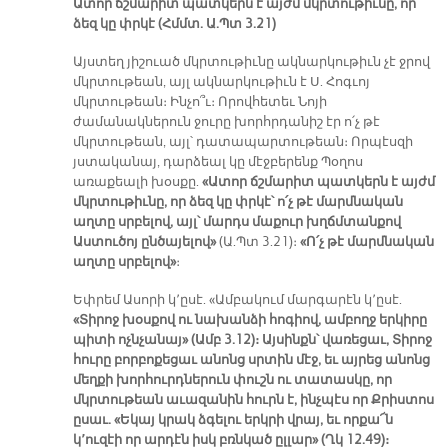
Ատոր ճշմարիտ պատկերն է այժմ մկրտութիւնը, որ
ձեզ կը փրկէ (Հմմտ. Ա.Պտ 3.21)
Այստեղ յիշուած մկրտութիւնը ակնարկութիւն չէ ջրով
մկրտութեան, այլ ակնարկութիւն է Ս. Հոգւոյ
մկրտութեան։ Ինչո՞ւ։ Որովհետեւ Նոյի
ժամանակներուն ջուրը խորհրդանիշ էր ո՛չ թէ
մկրտութեան, այլ՝ դատապարտութեան։ Որպէսզի
յստականայ, դարձեալ կը մէջբերենք Պօղոս
առաքեալի խօսքը.
«Ատոր ճշմարիտ պատկերն է այժմ
մկրտութիւնը, որ ձեզ կը փրկէ՝ ո՛չ թէ մարմնական
աղտը սրբելով, այլ՝ մարդս մաքուր խղճմտանքով
Աստուծոյ ընծայելով»
(Ա.Պտ 3.21)։
«Ո՛չ թէ մարմնական
աղտը սրբելով»
։
Եփրեմ Ասորի կ՚ըսէ. «Ամբակում մարգարէն կ՚ըսէ.
«Տիրոջ խօսքով ու նախանձի հոգիով, ամբողջ երկիրը
պիտի ոչնչանայ» (Ամբ 3.12)։ Այսինքն՝ վառեցաւ, Տիրոջ
հուրը բորբոքեցաւ անոնց սրտին մէջ, եւ այրեց անոնց
մեղքի խորհուրդներուն փուշն ու տատասկը, որ
մկրտութեան աւազանին հուրն է, ինչպէս որ Քրիստոս
ըսաւ. «Եկայ կրակ ձգելու երկրի վրայ, եւ որքա՜ն
կ՚ուզէի որ արդէն իսկ բռնկած ըլլար» (Ղկ 12.49)։