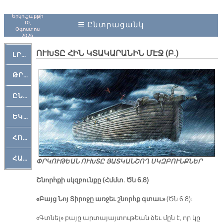
Երկուշաբթի
10,
☰ Ընտրացանկ
Օգոստոս
2026
ՈՒԽՏԸ ՀԻՆ ԿՏԱԿԱՐԱՆԻՆ ՄԷՋ (Բ.)
ԼՐԱՀՈՍ
ԹՐՔԱՀԱՅ ԿԵԱՆՔ
ԸՆԿԵՐԱՄՇԱԿՈՒԹԱՅԻՆ
ԵԿԵՂԵՑԱԿԱՆ
ՀՈԳԵՄՏԱՒՈՐ
ՀԱՐԹԱԿ
ՓՐԿՈՒԹԵԱՆ ՈՒԽՏԸ ՅԱՏԿԱՆՇՈՂ ՍԿԶԲՈՒՆՔՆԵՐ
Շնորհքի սկզբունքը (Հմմտ. Ծն 6.8)
«Բայց Նոյ Տիրոջը առջեւ շնորհք գտաւ»
(Ծն 6.8)։
«Գտնել» բայը արտայայտութեան ձեւ մըն է, որ կը