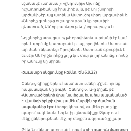
նշանակէ «ստանալ», «ընդունիլ»։ Այս ոճը
ուշադրութեան կը հրաւիրէ այն, թէ Նոյ շնորհքի
արժանի չէր, այլ ատիկա Աստուծոյ սիրոյ արգասիքն է։
«Շնորհք գտնել»ը ուշադրութեան կը հրաւիրէ
զԱստուած, Ան՝ որ բարեգութ եւ շնորհաբաշխ է։
Նոյ շնորհք ստացաւ ոչ թէ որովհետեւ արժանի էր կամ
որեւէ գործ մը կատարած էր, այլ որովհետեւ Աստուած
ար-ժանի նկատեց։ Որովհետեւ Աստուած գթութիւն է
եւ սէր։ Ան Իր շնորհքը ցոյց կու տայ բոլոր անոնց, որոնք
Իր անունը կը սիրեն։
Հաւատքի սկզբունքը (Հմմտ. Ծն 6.9,22)
Ծննդոց գիրքը երկու հաստատումներ կ՚ընէ, որոնք
հակասական կը թուին։ Ծննդոց 6.12-ը կ՚ըսէ, թէ
«Աստուած երկրի վրայ նայեցաւ եւ ահա ապականած
է, վասնզի երկրի վրայ ամէն մարմին իր ճամբան
ապականեր էր»
։ Ստոյգ կերպով, «ամէն» բառը կը
պարունակէ նաեւ Նոյ եւ իր ընտանիքը։ Չկար ոեւէ
մէկը ընկերութեան մէջ, որ մեղքէն ազդուած չըլլար։
Թէեւ Նոյ նկարագրուած է որպէս
«Իր դարուն մարդոցը