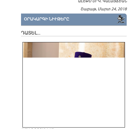
ԱԼԵՔՍ ՍՐԿ. ԳԱԼԱՅՃԵԱՆ
Շաբաթ, Մարտ 24, 2018
ՕՐԱԿԱՐԳԻ ՆԻՒԹԵՐԸ
ԴԱՏԵԼ…