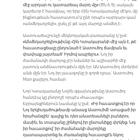
մէջ արդար ու կատարեալ մարդ մը»
(Ծն 6.9), սակայն
կարեւոր է հասկնալ, որ երբ Հին Կտակարանը մէկու մը
ինքնութեան հաստատում կ՚ընէ որպէս «արդար» կամ
«անմեղադրելի», ըսել չէ թէ այդ մարդը անմեղ է։
Աստուածաշունչի մեկնողական բառարանը կ՚ըսէ.
«Անմեղադրելիութիւնը Հին Կտակարանի մէջ այն է, թէ
հաւատացեալը ընդունած է Աստուծոյ ճամբան եւ
փափաք յայտնած՝ Իրմով ապրելու»
։ Նոյ իր
ժամանակի մարդոց չէր նմաներ եւ աշխարհի մէջ
յատուկ անձնաւորութիւն մըն էր։ Ան Աստուծոյ մտերիմ
անձ մըն էր։ Նոյ իր լաւագոյնը ի գործ դրաւ՝ Աստուծոյ
հետ քալելու համար։
Նոր Կտակարանը Նոյին զգայնութիւնը Աստուծոյ
հանդէպ կը բնորոշէ որպէս «հաւատք»։
Եբրայեցիներուն նամակը կ՚ըսէ.
«Իր հաւատքով էր որ
Նոյ երկիւղածութեամբ անսաց Աստուծմէ ստացած իր
հրահանգին՝ գալիք եւ դեռ անստեսանելի բաներու
մասին, եւ տապանը շինելով իր ընտանիքը փրկեց։ Նոյ
իր հաւատքով՝ իր ժամանակի մարդիկը
դատապարտեց եւ ժառանգեց հաւատքէն եկող