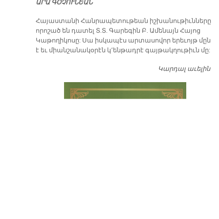
ԱՐԱ ԳՕՉՈՒՆԵԱՆ
​Հայաստանի Հանրապետութեան իշխանութիւնները
որոշած են դատել Տ.Տ. Գարեգին Բ. Ամենայն Հայոց
Կաթողիկոսը: Սա իսկապէս արտասովոր երեւոյթ մըն
է եւ միանշանակօրէն կ՚ենթադրէ գայթակղութիւն մը:
Կարդալ աւելին
Դ