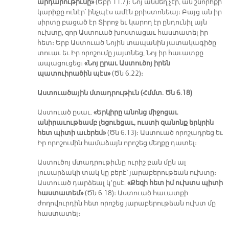
արդարութիւնը»
(Եբր 11.7)։ Նոյ անմեղ չէր, ան շնորհքի
կարիքը ունէր՝ ինչպէս ամէն քրիստոնեայ։ Բայց ան իր
սիրտը բացած էր Տիրոջ եւ կարող էր ընդունիլ այն
ուխտը, զոր Աստուած խոստացաւ հաստատել իր
հետ։ Երբ Աստուած Նոյին տապանին յատակագիծը
տուաւ եւ Իր որոշումը յայտնեց, Նոյ իր հաւատքը
ապացուցեց։
«Նոյ ըրաւ Աստուծոյ իրեն
պատուիրածին պէս»
(Ծն 6.22)։
Աստուածային մտադրութիւն (Հմմտ. Ծն 6.18)
Աստուած ըսաւ.
«Երկիրը անոնց միջոցաւ
անիրաւութեամբ լեցուեցաւ, ուստի զանոնք երկրին
հետ պիտի աւերեմ»
(Ծն 6.13)։ Աստուած որոշադրեց եւ
Իր որոշումին համաձայն որոշեց մեղքը դատել։
Աստուծոյ մտադրութիւնը ուրիշ բան մըն ալ
լուսարձակի տակ կը բերէ՝ յարաբերութեան ուխտը։
Աստուած դարձեալ կ՚ըսէ.
«Քեզի հետ իմ ուխտս պիտի
հաստատեմ»
(Ծն 6.18)։ Աստուած հաւատքի
ժողովուրդին հետ որոշեց յարաբերութեան ուխտ մը
հաստատել։