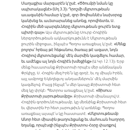
Մաղաքիա մարգարէն կ՚ըսէ. «Ծծումբի նման կը
սպիտակացնէ» (Մղ 3.3)։ Դրոշմի մկրտութեան
աւազանին համար կ՚ըսէ, զոր Յովհաննէս նախօրօք
կանխեց եւ աւետարանեց անոնց, որովհետեւ Ս.
Հոգիին մեծ պարգեւները մկրտութեան ջուրէն ետք
պիտի գայ»։
Այս մկրտութիւնը Սուրբ Հոգիին
ներգործութեան ակնարկութիւնն է Մկրտութեան
ջուրին միջոցաւ, ինչպէս Պօղոս առաքեալ կ՚ըսէ.
«Մենք
բոլորս՝ հրեայ թէ հեթանոս, ծառայ թէ ազատ, նոյն
Հոգիով մկրտուեցանք՝ մէկ մարմին կազմելու համար,
եւ ամէնքս ալ նոյն Հոգիէն խմեցինք»
(Ա.Կր 12.13)։ Երբ
մենք հաւատանք Քրիստոսի որպէս մեր անձնական
Փրկիչը, Ս. Հոգին մեզ Իրե՛ն կը զօդէ, եւ ոչ միայն Իրեն,
այլ ամբողջ Եկեղեցւոյ անդամներուն՝ մէկ մարմին
կազմելով։ Բայց ինչպէ՞ս մեր կապը Քրիստոսի հետ
մեզ կը փրկէ։ Պետրոս առաքեալ կ՚ըսէ.
«Յիսուս
Քրիստոսի յարութեամբը»
։ Քրիստոսի միանալով Ս.
Հոգիին գործունէութեամբ, կը մեռնինք Քրիստոսի հետ
եւ վերստին Իր հետ յարութիւն կ՚առնենք։ Պօղոս
առաքեալ այսպէ՛ս կը հաստատէ.
«Մկրտութեամբ
Անոր հետ միասին թաղուեցանք եւ մահուան հաղորդ
եղանք, որպէսզի ինչպէս Քրիստոս Հօրը փառքով