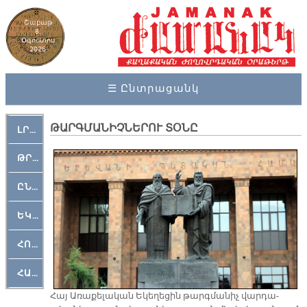
Շաբաթ
8,
Օգոստոս
2026
☰ Ընտրացանկ
ԹԱՐԳՄԱՆԻՉՆԵՐՈՒ ՏՕՆԸ
ԼՐԱՀՈՍ
ԹՐՔԱՀԱՅ ԿԵԱՆՔ
ԸՆԿԵՐԱՄՇԱԿՈՒԹԱՅԻՆ
ԵԿԵՂԵՑԱԿԱՆ
ՀՈԳԵՄՏԱՒՈՐ
ՀԱՐԹԱԿ
Հայ Ա­ռա­քե­լա­կան Ե­կե­ղե­ցին թարգ­մա­նիչ վար­դա­