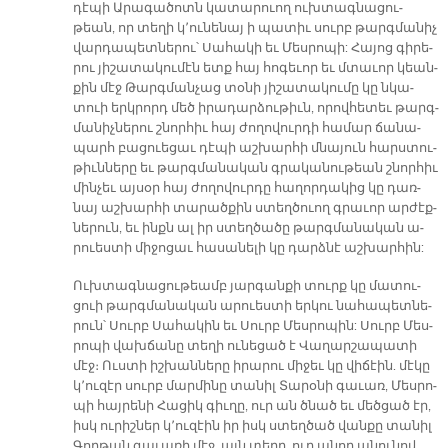
դէ­պի Ա­րա­գա­ծոտն կա­տա­րուող ուխ­տագ­նա­ցու­
թեան, որ տե­ղի կ՚ու­նե­նայ ի պա­տիւ սուրբ թարգ­մա­նիչ
վար­դա­պետ­նե­րու՝ Սա­հա­կի եւ Մես­րո­պի: Հա­յոց գի­րե­
րու յի­շա­տա­կու­մէն ետք հայ հո­գե­ւոր եւ մտա­ւոր կեան­
քին մէջ Թարգ­ման­չաց տօ­նի յի­շա­տա­կու­մը կը նկա­
տուի երկ­րորդ մեծ ի­րա­դար­ձու­թիւ­ն, ո­րով­հե­տեւ թարգ­
մա­նիչ­նե­րու շնոր­հիւ հայ ժո­ղո­վուր­դի հա­մար ճա­նա­
պարհ բա­ցուե­ցաւ դէ­պի աշ­խար­հի մնա­յուն հարս­տու­
թիւն­նե­րը եւ թարգ­մա­նա­կան գրա­կա­նու­թեան շնոր­հիւ
մին­չեւ այ­սօր հայ ժո­ղո­վուր­դը հա­ղոր­դա­կից կը դառ­
նայ աշ­խար­հի տա­րած­քին ստեղ­ծուող գրա­ւոր ար­ժէք­
նե­րուն, եւ ինքն ալ իր ստեղ­ծա­ծը թարգ­մա­նա­կան ա­
րուես­տի մի­ջո­ցաւ հա­սա­նե­լի կը դարձ­նէ աշ­խար­հին:
Ուխ­տագ­նա­ցու­թեամբ յար­գան­քի տուրք կը մա­տու­
ցուի թարգ­մա­նա­կան ա­րուես­տի եր­կու նա­հա­պետ­նե­
րուն՝ Սուրբ Սա­հա­կին եւ Սուրբ Մես­րո­պին: Սուրբ Մես­
րո­պի վախ­ճա­նը տե­ղի ու­նե­ցած է Վա­ղար­շա­պա­տի
մէջ։ Ուս­տի իշ­խան­նե­րը ի­րա­րու մի­ջեւ կը վի­ճէին. մէ­կը
կ՚ու­զէր սուրբ մար­մի­նը տա­նիլ Տա­րօ­նի գա­ւառ, Մես­րո­
պի հայ­րե­նի Հա­ցիկ գիւ­ղը, ուր ան ծնած եւ մե­ծցած էր,
իսկ ու­րիշ­նե­ր կ­՚ու­զէին իր իսկ ստեղ­ծած վան­քը տա­նիլ
Գող­թան գա­ւա­ռի մէջ, այն տե­ղը, ուր ա­նոր ա­նու­նով