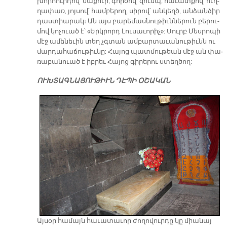
խոր­հուր­դով՝ մա­քուր, գոր­ծով՝ զուսպ, հա­ւատ­քով՝ ուղ­
ղա­փառ, յոյ­սով՝ համ­բե­րող, սի­րով՝ ան­կեղծ, ան­ձան­ձիր
դաստիարակ։ Ան այս բա­րե­մաս­նու­թիւն­նե­րուն բե­րու­
մով կո­չուած է՝ «Երկ­րորդ Լու­սա­ւո­րիչ»: Սուրբ Մես­րո­պի
մէջ ա­մե­նե­ւին տեղ չգտան ամ­բար­տա­ւա­նու­թիւնն ու
մար­դա­հա­ճու­թիւ­նը: Հա­յոց պատ­մու­թեան մէջ ան փա­
ռա­բա­նուած է իբ­րեւ Հա­յոց գի­րե­րու ստեղ­ծող:
ՈՒԽ­ՏԱԳ­ՆԱ­ՑՈՒ­ԹԻՒՆ ԴԷ­ՊԻ Օ­ՇԱ­ԿԱՆ
Այ­սօր հա­մայն հա­ւա­տա­ւոր ժո­ղո­վուր­դը կը միա­նայ