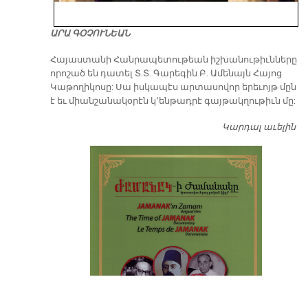
ԱՐԱ ԳՕՉՈՒՆԵԱՆ
​Հայաստանի Հանրապետութեան իշխանութիւնները
որոշած են դատել Տ.Տ. Գարեգին Բ. Ամենայն Հայոց
Կաթողիկոսը: Սա իսկապէս արտասովոր երեւոյթ մըն
է եւ միանշանակօրէն կ՚ենթադրէ գայթակղութիւն մը:
Կարդալ աւելին
Դ