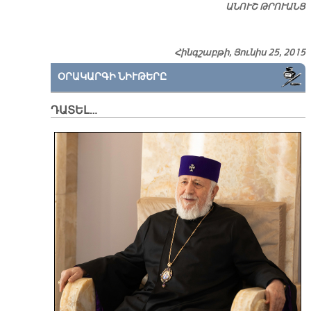
ԱՆՈՒՇ ԹՐՈՒԱՆՑ
Հինգշաբթի, Յունիս 25, 2015
ՕՐԱԿԱՐԳԻ ՆԻՒԹԵՐԸ
ԴԱՏԵԼ…