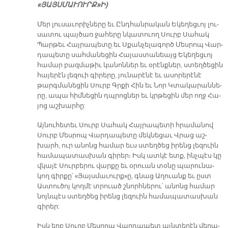
«ՅԱՅՍ­ՄԱ­ՒՈՒՐ­Ք»Ի)
Մեր լու­սա­ւո­րիչ­նե­րը եւ Ընդ­հան­րա­կան Ե­կե­ղեց­ւոյ լու­
սա­տու պայ­ծառ ջա­հե­րը նկա­տուող Սուրբ Սա­հակ
Պար­թեւ Հայ­րա­պե­տը եւ Սքան­չե­լա­գործ Մես­րոպ Վար­
դա­պե­տը սահ­մա­նե­ցին Հա­յաս­տա­նեայց Ե­կե­ղեց­ւոյ
հա­մար բազ­մա­թիւ կա­նոն­ներ եւ օ­րէնք­ներ, ստեղ­ծե­ցին
հա­յե­րէն լե­զուի գի­րե­րը, յու­նա­րէ­նէ եւ ա­սո­րե­րէ­նէ
թարգ­մա­նե­ցին Սուրբ Գրքի Հին եւ Նոր Կտա­կա­րան­նե­
րը, ա­պա հիմ­նե­ցին դպրոց­ներ եւ կրթե­ցին մեր ողջ Հա­
յոց աշ­խար­հը:
Այ­նու­հե­տեւ Սուրբ Սա­հակ Հայ­րա­պե­տի հրա­մա­նով
Սուրբ Մես­րոպ Վար­դա­պե­տը մեկ­նե­ցաւ Վրաց աշ­
խարհ, ուր ա­նոնց հա­մար եւս ստեղ­ծեց ի­րենց լե­զուին
հա­մա­պա­տաս­խան գի­րեր։ Իսկ ատ­կէ ետք, ինչ­պէս կը
վկա­յէ Սուր­բե­րու վար­քը եւ օ­րուան տօ­նը պա­րու­նա­
կող գիր­քը՝ «Յայս­մա­ւուր­ք­»ը, գնաց Աղ­ուանք եւ ըստ
Աստ­ու­ծոյ կող­մէ տրուած շնորհ­նե­րու՝ ա­նոնց հա­մար
նոյն­պէս ստեղ­ծեց ի­րենց լե­զուին հա­մա­պա­տաս­խան
գի­րեր:
Իսկ երբ Սուրբ Մես­րոպ Վար­դա­պետ այն­տե­ղէն վե­րա­