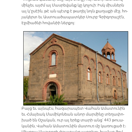
մին­չեւ այժմ ալ Մաս­րե­վանք կը կո­չուի: Իսկ միւս­ներն
ալ կ՚ը­սէին, թէ ան պէտք է թա­ղել նոյն քա­ղա­քի մէջ, հո­
յա­կերտ եւ Աս­տուա­ծա­պատ­կեր Սուրբ Գրի­գո­րա­շէն,
Էջ­միած­նի հո­վա­նիի ներ­քոյ:
Բայց եւ այն­պէս, հա­զա­րա­պետ Վա­հան Ա­մա­տու­նին
եւ Հմա­յեակ Մա­մի­կո­նեա­ն ա­նոր մար­մի­նը տե­ղա­փո­
խած են Օ­շա­կան, ուր ալ ե­րեք տա­րի անց՝ 443 թուա­
կա­նին, Վա­հան Ա­մա­տու­նին մա­տուռ մը կա­ռու­ցած է։