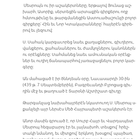
Մես­րոպն ու իր ա­շա­կերտ­նե­րը, եր­թա­լով Յու­նաց աշ­
խարհ, Ա­սո­րիք, սեր­տե­ցին ար­տա­քին գիր­քե­րու ողջ
հմտու­թիւ­նը եւ թարգ­մա­նե­ցին Աս­տուա­ծա­շուն­չի բո­լոր
գիր­քե­րը՝ Հին եւ Նոր Կտա­կա­րան­նե­րը՝ հա­յե­րէն գի­րե­
րով եւ լե­զուով:
Ս. Սա­հա­կ կար­գա­ւո­րեց նաեւ քա­ղաք­նե­րու, գիւ­ղե­րու,
վան­քե­րու, քա­հա­նա­նե­րու եւ ժամ­կոչ­նե­րու կա­նոն­ներն
ու օ­րէնք­նե­րը: Սահ­մա­նեց նաեւ ա­մուս­նա­կան օ­րէնք­
ներ եւ ու­ղիղ ճա­նա­պար­հով յա­ռա­ջաց­նե­լու բո­լոր կար­
գե­րը:
Ան մա­հա­ցած է իր ծննդեան օ­րը, Նա­ւա­սար­դի 30-ին
(439 թ. 7 Սեպ­տեմ­բե­րին), Բագ­րե­ւան­դի Բլրո­ցաց գիւ­
ղին մէջ եւ թաղուած է Տա­րօ­նի Աշ­տի­շատ գիւ­ղը:
Թար­գան­չաց նա­խա­հայ­րե­րէն նկա­տուող Ս. Մես­րո­պ ս­
քան­չե­լի այր Ներ­սէս Մեծ Հայ­րա­պե­տի ա­շա­կերտն էր:
Ա­նոր մա­սին գրուած է, որ Սուրբ Հայր եւ Վար­դա­պետ
Մես­րո­պ հե­զա­բա­րոյ էր եւ լայ­նա­խոհ, տես­քով՝ հրեշ­
տա­կի նմա­նող, եւ միտ­քով՝ երկ­նող, խօս­քով՝ պայ­ծառ,