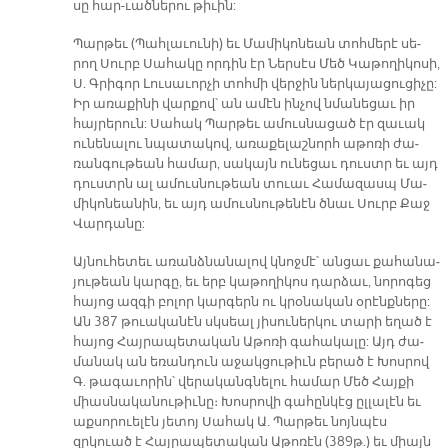
սը հա­ր-ւած­նե­րու թի­ւին:
Պար­թեւ (Պահ­լա­ւու­նի) եւ Մա­մի­կո­նեան տոհ­մե­րէ սե­
րող Սուրբ Սա­հա­կը որ­դին էր Ներ­սէս Մեծ Կա­թո­ղի­կո­սի,
Ս. Գրի­գոր Լու­սա­ւոր­չի տոհ­մի վեր­ջին ներ­կա­յա­ցու­ցի­չը:
Իր ա­ռա­քի­նի վար­քով՝ ան ա­մէն ին­չով նմա­նե­ցաւ իր
հայ­րե­րուն: Սա­հակ Պար­թեւ ա­մուս­նա­ցած էր զա­ւակ
ու­նե­նա­լու նպա­տա­կով, ա­ռա­քե­լաշ­նորհ ա­թո­ռի ժա­
ռան­գու­թեան հա­մար, սա­կայն ու­նե­ցաւ դուստր եւ այդ
դուստրն ալ ա­մուս­նու­թեան տուաւ Հա­մա­զասպ Մա­
մի­կո­նեա­նին, եւ այդ ա­մուս­նու­թե­նէն ծնաւ Սուրբ Քաջ
Վար­դա­նը:
Այ­նու­հե­տեւ ա­ռանձ­նա­նա­լով կնոջ­մէ՝ ան­ցաւ քա­հա­նա­
յու­թեան կար­գը, եւ երբ կա­թո­ղի­կոս դար­ձաւ, նո­րո­գեց
հա­յոց ազ­գի բո­լոր կար­գերն ու կրօ­նա­կան օ­րէնք­նե­րը:
Ան 387 թուա­կա­նէն սկսեալ յի­սու­ներ­կու տա­րի ե­ղած է
հա­յոց Հայ­րա­պե­տա­կան Ա­թո­ռի գա­հա­կա­լը: Այդ ժա­
մա­նակ ան ե­ռան­դուն ա­ջակ­ցու­թիւն բե­րած է Խոս­րով
Գ. թա­գա­ւո­րին՝ վե­րա­կանգ­նե­լու հա­մար Մեծ Հայ­քի
միաս­նա­կա­նու­թիւ­նը։ Խոս­րո­վի գա­հըն­կէց ըլ­լա­լէն եւ
աք­սո­րուե­լէն յե­տոյ Սա­հակ Ա. Պար­թե­ւ նոյն­պէս
զրկուած է Հայ­րա­պե­տա­կան Ա­թո­ռէն (389թ.) եւ միայն