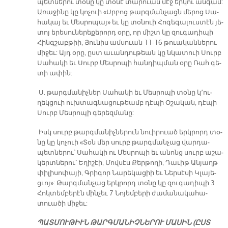
պետ­նե­րու տօ­նը կը տօ­նէ տա­րուան մէջ եր­կու ան­գամ:
Ա­ռա­ջի­նը կը կոչուի «Սրբոց թարգ­ման­չացն մե­րոց Սա­
հա­կայ եւ Մես­րո­պա­յ» եւ կը տօ­նուի Հո­գե­գա­լուս­տէն յե­
տոյ ե­րե­սու­նե­րե­քե­րորդ օ­րը, ո­ր միշտ կը զու­գա­դի­պի
Հինգ­շաբ­թիի, Յու­նիս ամ­սուան 11-16 թուա­կան­նե­րու
մի­ջեւ: Այդ օ­րը, ըստ ա­ւան­դու­թեան կը նկա­տուի Սուրբ
Սա­հա­կի եւ Սուրբ Մես­րո­պի հան­դիպ­ման օ­րը Ռահ գե­
տի ա­փին:
Ս. թարգ­մա­նիչ­ներ Սա­հա­կի եւ Մես­րո­պի տօ­նը կ՚ու­
ղեկ­ցուի ուխ­տագ­նա­ցու­թեամբ դէ­պի Օ­շա­կան, դէ­պի
Սուրբ Մես­րո­պի գե­րեզ­մա­նը:
Իսկ սուրբ թարգ­մա­նիչ­նե­րուն նուի­րուած երկ­րորդ տօ­
նը կը կո­չուի «Տօն մեր սուրբ թարգ­ման­չաց վար­դա­
պետ­նե­րու՝ Սա­հա­կի ու Մես­րո­պի եւ ա­նոնց սուրբ ա­շա­
կերտ­նե­րու՝ Ե­ղի­շէի, Մով­սէս Քեր­թո­ղի, Դա­ւիթ Ան­յաղթ
փի­լի­սո­փա­յի, Գրի­գոր Նա­րե­կա­ցիի եւ Ներ­սէ­սի Կլա­յե­
ցւոյ»: Թարգ­ման­չաց երկ­րորդ տօ­նը կը զու­գա­դի­պի 3
Հոկ­տեմ­բե­րէն մին­չեւ 7 Նո­յեմ­բե­րի ժա­մա­նա­կա­հա­
տուա­ծի մի­ջեւ:
ՊԱՏ­ՄՈՒ­ԹԻՒՆ ԹԱՐԳ­ՄԱ­ՆԻՉ­ՆԵ­ՐՈՒ ՄԱ­ՍԻՆ (ԸՍՏ