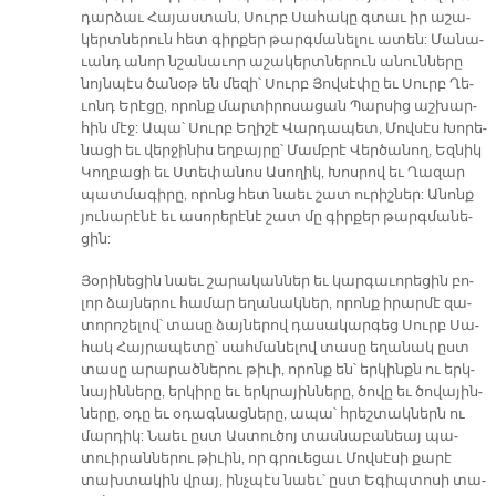
դար­ձաւ Հա­յաս­տան, Սուրբ Սա­հա­կը գտաւ իր ա­շա­
կերտ­նե­րուն հետ գիր­քեր թարգ­մա­նե­լու ա­տեն: Մա­նա­
ւանդ ա­նոր նշա­նա­ւոր ա­շա­կերտ­նե­րուն ա­նուն­նե­րը
նոյն­պէս ծա­նօթ են մե­զի՝ Սուրբ Յով­սէ­փը եւ Սուրբ Ղե­
ւոնդ Ե­րէ­ցը, ո­րոնք մար­տի­րո­սա­ցան Պարս­ից աշ­խար­
հին մէջ: Ա­պա՝ Սուրբ Ե­ղի­շէ Վար­դա­պե­տ, Մով­սէս Խո­րե­
նա­ցի եւ վեր­ջի­նիս եղ­բայ­րը՝ Մամբ­րէ Վեր­ծա­նո­ղ, Եզ­նիկ
Կող­բա­ցի եւ Ստե­փա­նոս Ա­սո­ղի­կ, Խոս­րո­վ եւ Ղա­զար
պատ­մա­գի­րը, ո­րոնց հետ նաեւ շատ ու­րիշ­ներ: Ա­նոնք
յու­նա­րէ­նէ եւ ա­սո­րե­րէ­նէ շատ մը գիր­քեր թարգ­մա­նե­
ցին:
Յօ­րի­նե­ցին նաեւ շա­րա­կան­ներ եւ կար­գա­ւո­րե­ցին բո­
լոր ձայ­նե­րու հա­մար ե­ղա­նակ­ներ, ո­րոնք ի­րար­մէ զա­
տո­րո­շե­լով՝ տա­սը ձայ­նե­րով դա­սա­կար­գեց Սուրբ Սա­
հակ Հայ­րա­պե­տը՝ սահ­մա­նե­լով տա­սը ե­ղա­նակ ըստ
տա­սը ա­րա­րած­նե­րու թի­ւի, ո­րոնք են՝ եր­կինքն ու երկ­
նա­յին­նե­րը, եր­կի­րը եւ երկ­րա­յին­նե­րը, ծո­վը եւ ծո­վա­յին­
նե­րը, օ­դը եւ օ­դագ­նաց­նե­րը, ա­պա՝ հրեշ­տակ­ներն ու
մար­դիկ: Նաեւ ըստ Աստ­ու­ծոյ տաս­նա­բա­նեայ պա­
տուի­րան­նե­րու թի­ւին, ո­ր գ­րուե­ցաւ Մով­սէ­սի քա­րէ
տախ­տա­կին վրայ, ինչ­պէս նաեւ՝ ըստ Ե­գիպ­տո­սի տա­