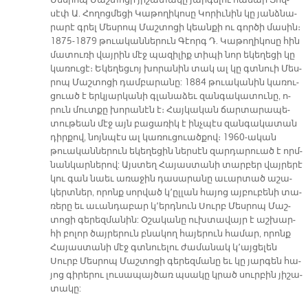
Մես­րոպ Մաշ­տո­ցի յի­շա­տա­կը յար­գե­լու հա­մար Յով­
սէփ Ա. Հո­ղոց­մե­ցի Կա­թո­ղի­կո­սը Կո­րիւ­նին կը յանձ­նա­
րա­րէ գրել Մես­րոպ Մաշ­տո­ցի կեան­քի ու գոր­ծի մա­սին։
1875-1879 թուա­կան­նե­րուն Գէորգ Դ. Կա­թո­ղի­կո­սը հին
մա­տու­ռի վայ­րին մէջ պա­զի­լիք տի­պի նոր ե­կե­ղե­ցի կը
կա­ռու­ցէ։ Ե­կե­ղեց­ւոյ խո­րա­նին տակ ալ կը գտնուի Մես­
րոպ Մաշ­տո­ցի դամ­բա­րա­նը: 1884 թուա­կա­նին կա­ռու­
ցուած է երկ­յար­կա­նի գլա­նա­ձեւ զան­գա­կա­տու­նը, ո­
րուն մուտ­քը խո­րա­նէն է։ Հայ­կա­կան ճար­տա­րա­պե­
տու­թեան մէջ այն բա­ցա­ռիկ է ինչ­պէս զան­գա­կա­տան
դիր­քով, նոյն­պէս ալ կա­ռու­ցուած­քով։ 1960-ա­կան
թուա­կան­նե­րուն ե­կե­ղե­ցին ներ­սէն զար­դա­րուած է որմ­
նան­կար­նե­րով: Այս­տեղ Հա­յաս­տա­նի տար­բեր վայ­րե­րէ
կու գան նաեւ ա­ռա­ջին դա­սա­րա­նը ա­ւար­տած ա­շա­
կերտ­ներ, ո­րոնք սո­րված կ՚ըլ­լան հա­յոց այ­բու­բե­նի տա­
ռե­րը եւ ա­ւան­դա­բար կ՚եր­դնուն Սուրբ Մես­րոպ Մաշ­
տո­ցի գե­րեզ­մա­նին: Օ­շա­կա­նը ուխ­տա­վայր է աշ­խար­
հի բո­լոր ծայ­րե­րուն բնա­կող հա­յե­րուն հա­մար, ո­րոնք
Հա­յաս­տա­նի մէջ գտնուե­լու ժա­մա­նակ կ՚այ­ցե­լեն
Սուրբ Մես­րոպ Մաշ­տո­ցի գե­րեզ­մա­նը եւ կը յար­գեն հա­
յոց գի­րե­րու լու­սա­պայ­ծառ պսա­կը կրած սուր­բին յի­շա­
տա­կը: