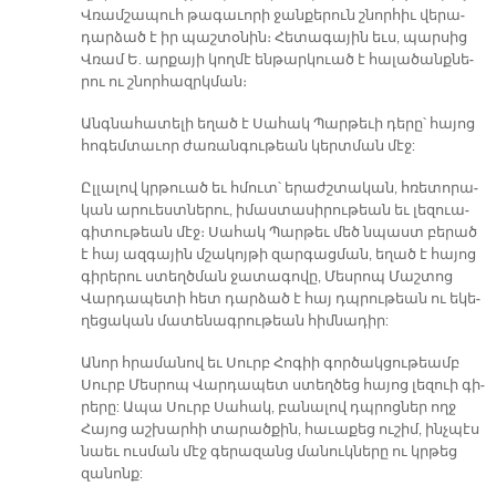
Վռամ­շա­պուհ թա­գա­ւո­րի ջան­քե­րուն շնոր­հիւ վե­րա­
դար­ձած է իր պաշ­տօ­նին։ Հե­տա­գա­յին եւս, պար­սից
Վռամ Ե. ար­քա­յի կող­մէ են­թար­կուած է հա­լա­ծանք­նե­
րու ու շնոր­հազրկ­ման։
Անգ­նա­հա­տե­լի ե­ղած է Սա­հակ Պար­թե­ւի դե­րը՝ հա­յոց
հո­գեմ­տա­ւոր ժա­ռան­գու­թեան կերտ­ման մէջ:
Ըլ­լա­լով կրթուած եւ հմուտ՝ ե­րաժշ­տա­կան, հռե­տո­րա­
կան ա­րուեստ­նե­րու, ի­մաս­տա­սի­րու­թեան եւ լե­զուա­
գի­տու­թեան մէջ։ Սա­հակ Պար­թե­ւ մեծ նպաստ բե­րած
է հայ ազ­գա­յին մշա­կոյ­թի զար­գաց­մա­ն, ե­ղած է հա­յոց
գի­րե­րու ստեղծ­ման ջա­տա­գո­վը, Մես­րոպ Մաշ­տոց
Վար­դա­պե­տի հետ դար­ձած է հայ դպրու­թեան ու ե­կե­
ղե­ցա­կան մա­տե­նագ­րու­թեան հիմ­նա­դիր:
Ա­նոր հրա­մա­նով եւ Սուրբ Հո­գիի գոր­ծակ­ցու­թեամբ
Սուրբ Մես­րոպ Վար­դա­պե­տ ս­տեղ­ծեց հա­յոց լե­զուի գի­
րե­րը: Ա­պա Սուրբ Սա­հա­կ, բա­նա­լով դպրոց­ներ ողջ
Հա­յոց աշ­խար­հի տա­րած­քին, հա­ւա­քեց ու­շիմ, ինչ­պէս
նաեւ ուս­ման մէջ գե­րա­զանց մա­նուկ­նե­րը ու կրթեց
զա­նոնք: