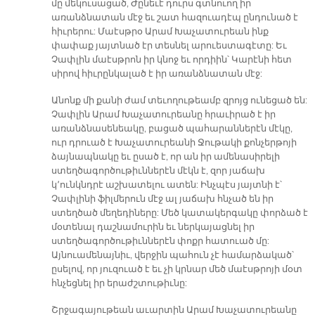
մը մեկուսացած, Ժընեւէ դուրս գտնուող իր
առանձնատան մէջ եւ շատ հազուադէպ ընդունած է
հիւրերու: Մաէսթրօ Արամ Խաչատուրեան ինք
փափաք յայտնած էր տեսնել արուեստագէտը: Եւ
Չափլին մաէսթրոն իր կնոջ եւ որդիին՝ Կարէնի հետ
սիրով հիւրընկալած է իր առանձնատան մէջ:
Անոնք մի քանի ժամ տեւողութեամբ զրոյց ունեցած են:
Չափլին Արամ Խաչատուրեանը հրաւիրած է իր
առանձնասենեակը, բացած պահարաններէն մէկը,
ուր դրուած է Խաչատուրեանի Ջութակի քոնչերթոյի
ձայնապնակը եւ ըսած է, որ ան իր ամենասիրելի
ստեղծագործութիւններէն մէկն է, զոր յաճախ
կ՚ունկնդրէ աշխատելու ատեն: Ինչպէս յայտնի է՝
Չափլինի ֆիլմերուն մէջ ալ յաճախ հնչած են իր
ստեղծած մեղեդիները: Մեծ կատակերգակը փորձած է
մօտենալ դաշնամուրին եւ ներկայացնել իր
ստեղծագործութիւններէն փոքր հատուած մը:
Այնուամենայնիւ, վերջին պահուն չէ համարձակած՝
ըսելով, որ յուզուած է եւ չի կրնար մեծ մաէսթրոյի մօտ
հնչեցնել իր երաժշտութիւնը:
Շրջագայութեան աւարտին Արամ Խաչատուրեանը