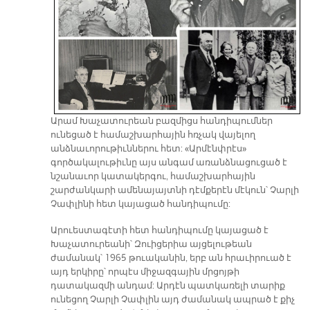
Արամ Խաչատուրեան բազմիցս հանդիպումներ
ունեցած է համաշխարհային հռչակ վայելող
անձնաւորութիւններու հետ: «Արմէնփրէս»
գործակալութիւնը այս անգամ առանձնացուցած է
նշանաւոր կատակերգու, համաշխարհային
շարժանկարի ամենայայտնի դէմքերէն մէկուն՝ Չարլի
Չափլինի հետ կայացած հանդիպումը:
Արուեստագէտի հետ հանդիպումը կայացած է
Խաչատուրեանի՝ Զուիցերիա այցելութեան
ժամանակ՝ 1965 թուականին, երբ ան հրաւիրուած է
այդ երկիրը՝ որպէս միջազգային մրցոյթի
դատակազմի անդամ: Արդէն պատկառելի տարիք
ունեցող Չարլի Չափլին այդ ժամանակ ապրած է քիչ