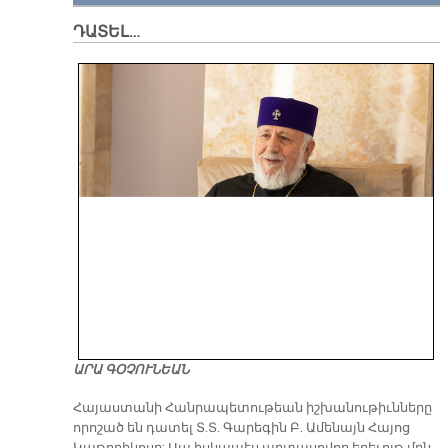
ԴԱՏԵԼ…
ԱՐԱ ԳՕՉՈՒՆԵԱՆ
​Հայաստանի Հանրապետութեան իշխանութիւնները
որոշած են դատել Տ.Տ. Գարեգին Բ. Ամենայն Հայոց