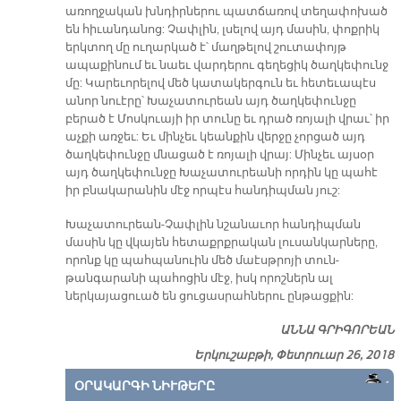
առողջական խնդիրներու պատճառով տեղափոխած
են հիւանդանոց: Չափլին, լսելով այդ մասին, փոքրիկ
երկտող մը ուղարկած է՝ մաղթելով շուտափոյթ
ապաքինում եւ նաեւ վարդերու գեղեցիկ ծաղկեփունջ
մը: Կարեւորելով մեծ կատակերգուն եւ հետեւապէս
անոր նուէրը՝ Խաչատուրեան այդ ծաղկեփունջը
բերած է Մոսկուայի իր տունը եւ դրած ռոյալի վրաւ՝ իր
աչքի առջեւ: Եւ մինչեւ կեանքին վերջը չորցած այդ
ծաղկեփունջը մնացած է ռոյալի վրայ: Մինչեւ այսօր
այդ ծաղկեփունջը Խաչատուրեանի որդին կը պահէ
իր բնակարանին մէջ որպէս հանդիպման յուշ:
Խաչատուրեան-Չափլին նշանաւոր հանդիպման
մասին կը վկայեն հետաքրքրական լուսանկարները,
որոնք կը պահպանուին մեծ մաէսթրոյի տուն-
թանգարանի պահոցին մէջ, իսկ որոշներն ալ
ներկայացուած են ցուցասրահներու ընթացքին:
ԱՆՆԱ ԳՐԻԳՈՐԵԱՆ
Երկուշաբթի, Փետրուար 26, 2018
ՕՐԱԿԱՐԳԻ ՆԻՒԹԵՐԸ