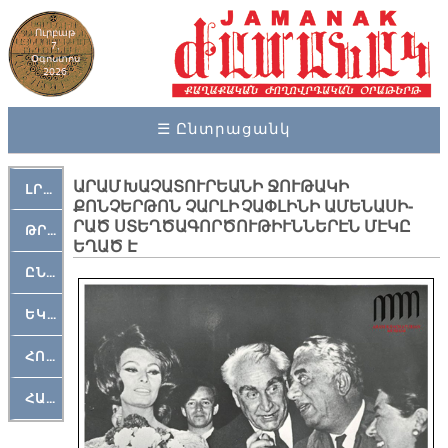
Ուրբաթ
7,
Օգոստոս
2026
☰ Ընտրացանկ
ԱՐԱՄ ԽԱ­ՉԱՏՈՒՐ­ԵԱ­ՆԻ ՋՈՒ­ԹԱ­ԿԻ
ԼՐԱՀՈՍ
ՔՈՆՉԵՐԹՈՆ ՉԱՐԼԻ ՉԱՓԼԻ­ՆԻ Ա­ՄԵ­ՆԱ­ՍԻ­
ՐԱԾ ՍՏԵՂ­ԾԱ­ԳՈՐ­ԾՈՒ­ԹԻՒՆ­ՆԵ­ՐԷՆ ՄԷԿԸ
ԹՐՔԱՀԱՅ ԿԵԱՆՔ
ԵՂԱԾ Է
ԸՆԿԵՐԱՄՇԱԿՈՒԹԱՅԻՆ
ԵԿԵՂԵՑԱԿԱՆ
ՀՈԳԵՄՏԱՒՈՐ
ՀԱՐԹԱԿ