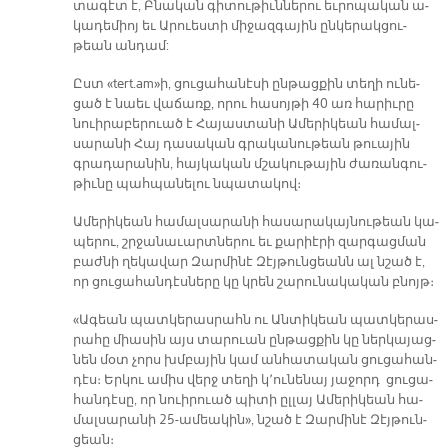
տա­գէտ է, Բնա­կան գի­տու­թիւն­նե­րու եւ­րո­պա­կան ա­
կա­դե­միոյ եւ Ա­րուես­տի մի­ջազ­գա­յին ըն­կե­րակ­ցու­
թեան ան­դամ:
Ըստ «tert.am»ի, ցու­ցա­հա­նէ­սի ըն­թաց­քին տե­ղի ու­նե­
ցած է նաեւ վա­ճառք, ո­րու հա­սոյ­թի 40 առ հա­րիւ­րը
նուի­րա­բե­րուած է Հա­յաս­տա­նի Ա­մե­րի­կեան հա­մալ­
սա­րա­նի Հայ դա­սա­կան գրա­կա­նու­թեան թուա­յին
գրա­դա­րա­նին, հայ­կա­կան մշա­կու­թա­յին ժա­ռան­գու­
թիւ­նը պահ­պա­նե­լու նպա­տա­կով։
Ա­մե­րի­կեան հա­մալ­սա­րա­նի հա­սա­րա­կայ­նու­թեան կա­
պե­րու, շրջա­նա­ւարտ­նե­րու եւ քա­րիէ­րի զար­գաց­ման
բաժ­նի ղե­կա­վար Զար­մի­նէ Զէյ­թուն­ցեանն ալ նշած է,
որ ցու­ցա­հան­դէս­նե­րը կը կրեն շա­րու­նա­կա­կան բնոյթ։
­«Ա­գեան պատ­կե­րաս­րահն ու Ան­տի­կեան պատ­կե­րաս­
րա­հը միա­սին այս տա­րուան ըն­թաց­քին կը ներ­կա­յաց­
նեն մօտ չորս խմբա­յին կամ ան­հա­տա­կան ցու­ցա­հան­
դէս։ Եր­կու ա­միս վերջ տե­ղի կ՚ու­նե­նայ յա­ջորդ ցու­ցա­
հան­դէ­սը, որ նուի­րուած պի­տի ըլ­լայ Ա­մե­րի­կեան հա­
մալ­սա­րա­նի 25-ա­մեա­կին», նշած է Զար­մի­նէ Զէյ­թուն­
ցեա­ն։