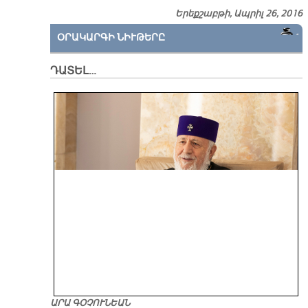
Երեքշաբթի, Ապրիլ 26, 2016
ՕՐԱԿԱՐԳԻ ՆԻՒԹԵՐԸ
ԴԱՏԵԼ…
ԱՐԱ ԳՕՉՈՒՆԵԱՆ