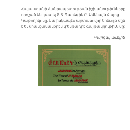
​Հայաստանի Հանրապետութեան իշխանութիւնները
որոշած են դատել Տ.Տ. Գարեգին Բ. Ամենայն Հայոց
Կաթողիկոսը: Սա իսկապէս արտասովոր երեւոյթ մըն
է եւ միանշանակօրէն կ՚ենթադրէ գայթակղութիւն մը:
Կարդալ աւելին
Դ