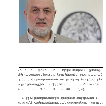
Ա­րա­րատ Սարգ­սեան տաս­ներ­կու տա­րուան ըն­թաց­
քին հա­ւա­քած է խաչ­քա­րե­րու նկար­ներ ու տպագ­րած
իր ձեռ­քով պատ­րաս­տած թուղ­թի վրայ: Բաց­ման ե­րե­
կո­յթի ըն­թաց­քին նկա­րի­չը ներ­կա­յա­ցու­ցած է թուղթ
պատ­րաս­տե­լու դա­րե­րէ ե­կած ա­ւան­դոյ­թը:
Նկա­րիչ եւ քան­դա­կա­գործ Ա­րա­րատ Սարգ­սեան Հա­
յաս­տա­նի Հան­րա­պե­տու­թեան վաս­տա­կա­ւոր ա­րուես­