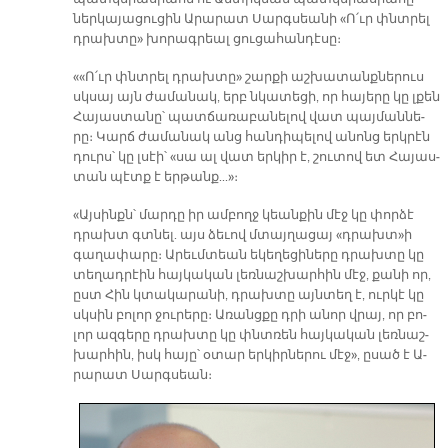
ներ­կա­յա­ցու­ցին Ա­րա­րատ Սարգ­սեա­նի «Ո՛ւր փնտրել
դրախ­տը» խո­րագ­րեալ ցու­ցա­հան­դէ­սը։
««Ո՛ւր փնտրել դրախ­տը» շար­քի աշ­խա­տանք­նե­րուս
սկսայ այն ժա­մա­նակ, երբ նկա­տե­ցի, որ հա­յե­րը կը լքեն
Հա­յաս­տա­նը՝ պատ­ճա­ռա­բա­նե­լով վատ պայ­ման­նե­
րը։ Կարճ ժա­մա­նակ անց հան­դի­պե­լով ա­նոնց երկ­րէն
դուրս՝ կը լսէի՝ «սա ալ վատ եր­կիր է, շու­տով ետ Հա­յաս­
տան պէտք է եր­թանք...»։
«Այ­սինքն՝ մար­դը իր ամ­բողջ կեան­քին մէջ կը փոր­ձէ
դրախտ գտնել. այս ձե­ւով մտայ­ղա­ցայ «դրախտ»ի
գա­ղա­փա­րը։ Ա­րեւմ­տեան ե­կե­ղե­ցի­նե­րը դրախ­տը կը
տե­ղադ­րէին հայ­կա­կան լեռ­նաշ­խար­հին մէջ, քա­նի որ,
ըստ Հին կտա­կա­րա­նի, դրախ­տը այն­տեղ է, ուր­կէ կը
սկսին բո­լոր ջու­րե­րը։ Ա­ռանց­քը դրի ա­նոր վրայ, որ բո­
լոր ազ­գե­րը դրախ­տը կը փնտռեն հայ­կա­կան լեռ­նաշ­
խար­հին, իսկ հա­յը՝ օ­տար եր­կիր­նե­րու մէջ», ը­սած է Ա­
րա­րատ Սարգ­սեան։