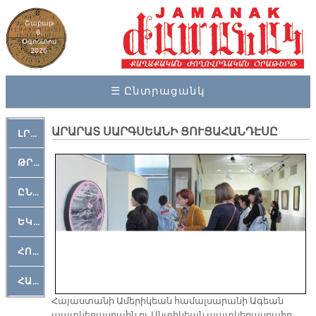
Շաբաթ
8,
Օգոստոս
2026
☰ Ընտրացանկ
ԱՐԱՐԱՏ ՍԱՐԳՍԵԱՆԻ ՑՈՒՑԱՀԱՆԴԷՍԸ
ԼՐԱՀՈՍ
ԹՐՔԱՀԱՅ ԿԵԱՆՔ
ԸՆԿԵՐԱՄՇԱԿՈՒԹԱՅԻՆ
ԵԿԵՂԵՑԱԿԱՆ
ՀՈԳԵՄՏԱՒՈՐ
ՀԱՐԹԱԿ
Հա­յաս­տա­նի Ա­մե­րի­կեան հա­մալ­սա­րա­նի Ա­գեան
պատ­կե­րաս­րահն ու Ան­տի­կեան պատ­կե­րաս­րա­հը