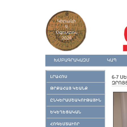
Կիրակի
9,
Օգոստոս
2026
ԽՄԲԱԳՐԱԿԱԶՄ
ԿԱՊ
ԼՐԱՀՈՍ
6-7 Ս
ԶՐՈՅՑ
ԹՐՔԱՀԱՅ ԿԵԱՆՔ
ԸՆԿԵՐԱՄՇԱԿՈՒԹԱՅԻՆ
ԵԿԵՂԵՑԱԿԱՆ
ՀՈԳԵՄՏԱՒՈՐ