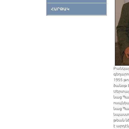
ՀԱՐԹԱԿ
Բան­կալ
գե­ղա­րո
1955 թու
ծա­նօթ է
Սեր­տար 
նաց Պատ­
ոսպ­նեա­
նաց Պատ
նպաս­տը
թեան նե
է ար­դէն