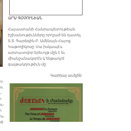
ԱՐԱ ԳՕՉՈՒՆԵԱՆ
​Հայաստանի Հանրապետութեան
իշխանութիւնները որոշած են դատել
Տ.Տ. Գարեգին Բ. Ամենայն Հայոց
Կաթողիկոսը: Սա իսկապէս
արտասովոր երեւոյթ մըն է եւ
միանշանակօրէն կ՚ենթադրէ
գայթակղութիւն մը:
Կարդալ աւելին
Դատել…
ր
էս
աւ
ւ­
ի
ու­
ր
ու­
ած