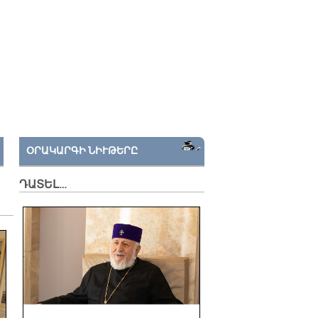
ՕՐԱԿԱՐԳԻ ՆԻՒԹԵՐԸ
ԴԱՏԵԼ…