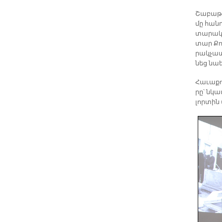
Շա­բաթ յ
մը հան­
տա­րակ­
տար Քո­
րակ­չա­
նեց նաեւ
Հա­ւա­ք
րը՝ նկա­
լոր­տին 