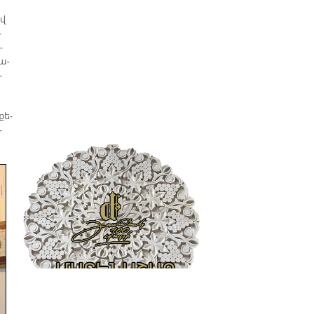
ով
­
­
ա­
­
քե­
­