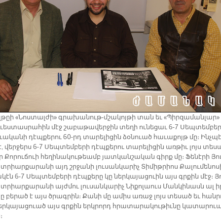
­թըի «Նոս­տալ­ժի» գրա­խա­նութ-մշա­կոյ­թի տան եւ «Պիր­զա­ման­լար»
ւես­տաս­րա­հին մէջ շա­բա­թա­վեր­ջին տե­ղի ու­նե­ցաւ 6-7 Սեպ­տեմ­բե
ա­կա­նի դէպ­քե­րու 60-րդ տա­րե­լի­ցին ձօ­նուած հա­ւա­քոյթ մը։ Ինչ­պ
, վեր­ջերս 6-7 Սեպ­տեմ­բե­րի դէպ­քե­րու տա­րե­լի­ցին առ­թիւ լոյս տե­ս
Քո­րու­ճուի հե­ղի­նա­կու­թեամբ յատ­կան­շա­կան գիրք մը։ Ֆե­նէ­րի Յո
րիար­քա­րա­նի այդ շրջա­նի լու­սան­կա­րիչ Տի­միթ­րիոս Քա­լու­մե­նո­ս
կէն 6-7 Սեպ­տեմ­բե­րի դէպ­քե­րը կը ներ­կա­յա­ցուին այս գրքին մէջ։ Յ
­րիար­քա­րա­նի այժ­մու լու­սան­կա­րիչ Նի­քո­լաուս Ման­կի­նասն ալ ի
 բե­րած է այս ծրագ­րին։ Քա­նի մը ա­միս ա­ռաջ լոյս տե­սած եւ հան­ր
ր­կայ­ացուած այս գրքին երկ­րորդ հրա­տա­րա­կու­թիւ­նը կա­տա­րու
։