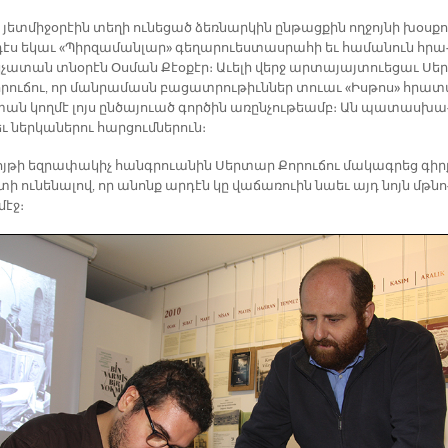
ետ­մի­ջօ­րէին տե­ղի ու­նե­ցած ձեռ­նար­կին ըն­թաց­քին ող­ջոյ­նի խօս­ք
դէս ե­կաւ «Պիր­զա­ման­լար» գե­ղա­րուես­տաս­րա­հի եւ հա­մա­նուն հրա
չա­տան տնօ­րէն Օս­ման Քէօ­քէր։ Ա­ւե­լի վերջ ար­տա­յայ­տուե­ցաւ Սեր
րու­ճու, որ ման­րա­մասն բա­ցատ­րու­թիւն­ներ տուաւ «Իս­թոս» հրա­տ
տան կող­մէ լոյս ըն­ծա­յուած գոր­ծին ա­ռըն­չու­թեամբ։ Ան պա­տաս­խա
 ներ­կա­նե­րու հար­ցում­նե­րուն։
ոյ­թի եզ­րա­փա­կիչ հանգ­րուա­նին Սեր­տար Քո­րու­ճու մա­կագ­րեց գիր­
տի ու­նե­նա­լով, որ ա­նոնք ար­դէն կը վա­ճա­ռուին նաեւ այդ նոյն մթնո
մէջ։