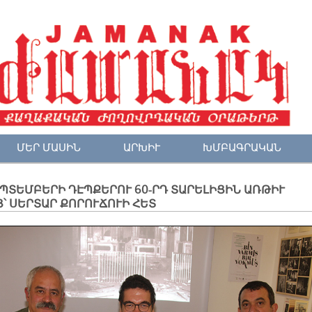
ՄԵՐ ՄԱՍԻՆ
ԱՐԽԻՒ
ԽՄԲԱԳՐԱԿԱՆ
ԵՊՏԵՄԲԵՐԻ ԴԷՊՔԵՐՈՒ 60-ՐԴ ՏԱՐԵԼԻՑԻՆ ԱՌԹԻՒ
՝ ՍԵՐՏԱՐ ՔՈՐՈՒՃՈՒԻ ՀԵՏ