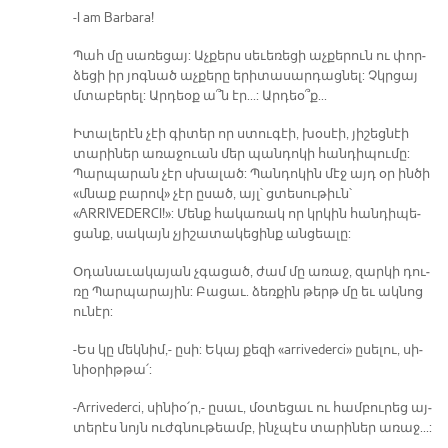
-I am Barbara!
Պահ մը սա­ռե­ցայ: Աչ­քերս սե­ւե­ռե­ցի աչ­քե­րուն ու փոր­
ձե­ցի իր յոգ­նած աչ­քե­րը ե­րի­տա­սար­դաց­նել: Չկրցայ
մտա­բե­րել: Ար­դեօք ա՞ն էր...: Ար­դեօ՞ք...
Ի­տա­լե­րէն չէի գի­տեր որ ստու­գէի, խօ­սէի, յի­շեց­նէի
տա­րի­ներ ա­ռա­ջուան մեր պան­դո­կի հան­դի­պու­մը:
Պար­պա­րան չէր սխա­լած: Պան­դո­կին մէջ այդ օր ին­ծի
«մնաք բա­րով» չէր ը­սած, այլ՝ ցտե­սու­թիւն՝
«ARRIVEDERCI!»: Մենք հա­կա­ռակ որ կրկին հան­դի­պե­
ցանք, սա­կայն չյի­շա­տա­կե­ցինք ան­ցեա­լը:
Օ­դա­նա­ւա­կա­յան չգա­ցած, ժամ մը ա­ռաջ, զար­կի դու­
ռը Պար­պա­րա­յին: Բա­ցաւ. ձեռ­քին թերթ մը եւ ակ­նոց
ու­նէր:
-Ես կը մեկ­նիմ,- ը­սի: Ե­կայ քե­զի «arrivederci» ը­սե­լու, սի­
նիօ­րիթ­թա՛:
-Arrivederci, սի­նիօ՛ր,- ը­սաւ, մօ­տե­ցաւ ու համ­բու­րեց այ­
տե­րէս նոյն ուժգ­նու­թեամբ, ինչ­պէս տա­րի­ներ ա­ռաջ...: