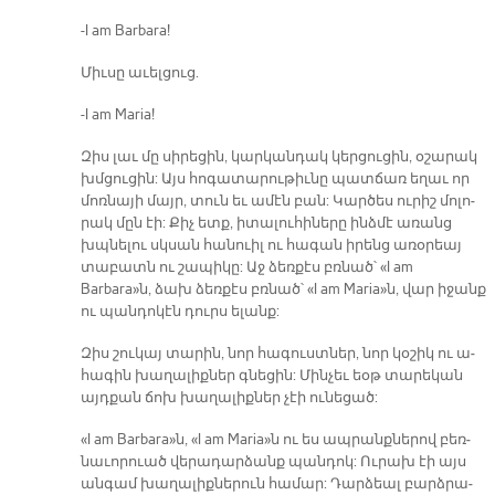
-I am Barbara!
Միւ­սը ա­ւել­ցուց.
-I am Maria!
Զիս լաւ մը սի­րե­ցին, կար­կան­դակ կեր­ցու­ցին, օ­շա­րակ
խմցու­ցին: Այս հո­գա­տա­րու­թիւ­նը պատ­ճառ ե­ղաւ որ
մոռ­նա­յի մայր, տուն եւ ա­մէն բան: Կար­ծես ու­րիշ մո­լո­
րակ մըն էի: Քիչ ետք, ի­տա­լու­հի­նե­րը ինձ­մէ ա­ռանց
խպնե­լու սկսան հա­նուիլ ու հա­գան ի­րենց ա­ռօ­րեայ
տա­բատն ու շա­պի­կը: Աջ ձեռ­քէս բռնած՝ «I am
Barbara»ն, ձախ ձեռ­քէս բռնած՝ «I am Maria»ն, վար ի­ջանք
ու պան­դո­կէն դուրս ե­լանք:
Զիս շու­կայ տա­րին, նոր հա­գուստ­ներ, նոր կօ­շիկ ու ա­
հա­գին խա­ղա­լիք­ներ գնե­ցին: Մինչեւ եօթ տա­րե­կան
այդ­քան ճոխ խա­ղա­լիք­ներ չէի ու­նե­ցած:
«I am Barbara»ն, «I am Maria»ն ու ես ապ­րանք­նե­րով բեռ­
նա­ւո­րուած վե­րա­դար­ձանք պան­դոկ: Ու­րախ էի այս
ան­գամ խա­ղա­լիք­նե­րուն հա­մար: Դար­ձեալ բարձ­րա­