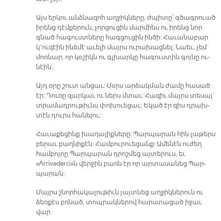
Այս եր­կու անձ­նա­զոհ աղ­ջիկ­նե­րը, ժպի­տը՝ գծագ­րուած
ի­րենց դէմ­քե­րուն, չոր­ցու­ցին մար­մինս ու ի­րենց նոր
գնած հա­գուստ­նե­րը հագ­ցու­ցին ին­ծի: Հա­ւա­նա­բար
կ՚ու­զէին ինձ­մէ ա­ւե­լի մայրս ու­րա­խաց­նել: Նաեւ, չեմ
մոռ­նար, որ կօ­շիկն ու գլխար­կը հա­գուս­տին գոյ­նը ու­
նէին:
Այդ օ­րը շուտ ան­ցաւ: Մօրս ար­ձակ­ման ժա­մը հա­սած
էր: Դու­ռը զար­կաւ ու ներս մտաւ: Հա­զիւ մայրս տե­սայ՝
տրա­մադ­րու­թիւնս փո­խուե­ցաւ: Ե­կած էր զիս դրախ­
տէն դուրս հա­նե­լու:
Հա­ւա­քե­ցինք խա­ղա­լիք­նե­րը: Պար­պա­րան հին լա­թերս
բե­րաւ բաղ­նի­քէն: Համ­բու­րուե­ցանք: Ա­մե­նէն ու­ժեղ
համ­բոյ­րը Պար­պա­րան դրոշ­մեց այ­տե­րուս, եւ
«Arrivederci»ն վեր­ջին բառն էր որ ար­տա­սա­նեց Պար­
պա­րան:
Մայրս շնոր­հա­կա­լու­թիւն յայտ­նեց աղ­ջիկ­նե­րուն ու
ձեռ­քէս բռնած, տոպ­րակ­նե­րով հարս­տա­ցած ի­ջաւ
վար: