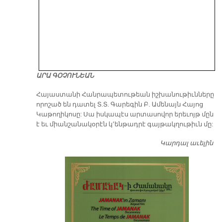
ԱՐԱ ԳՕՉՈՒՆԵԱՆ
​Հայաստանի Հանրապետութեան իշխանութիւնները
որոշած են դատել Տ.Տ. Գարեգին Բ. Ամենայն Հայոց
Կաթողիկոսը: Սա իսկապէս արտասովոր երեւոյթ մըն
է եւ միանշանակօրէն կ՚ենթադրէ գայթակղութիւն մը:
Կարդալ աւելին
Դ