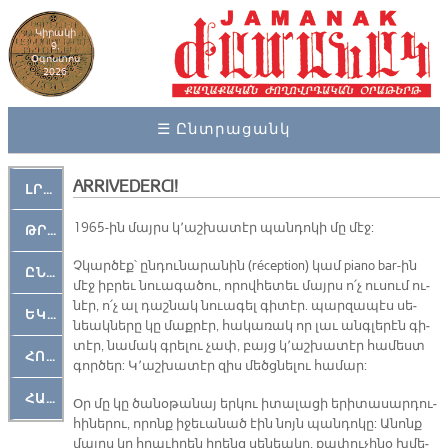
Կիրակի
9,
Օգոստոս
2026
☰ Ընտրացանկ
ARRIVEDERCI!
ԼՐԱՀՈՍ
1965-ին մայրս կ՚աշ­խա­տէր պան­դո­կի մը մէջ:
ԹՐՔԱՀԱՅ ԿԵԱՆՔ
Չկար­ծէք՝ ըն­դու­նա­րա­նին (réception) կամ piano bar-ին
ԸՆԿԵՐԱՄՇԱԿՈՒԹԱՅԻՆ
մէջ իբ­րեւ նուա­գա­ծու, ո­րով­հե­տեւ մայրս ո՛չ ու­սում ու­
նէր, ո՛չ ալ դաշ­նակ նուա­գել գի­տէր. պար­զա­պէս սե­
ԵԿԵՂԵՑԱԿԱՆ
նեակ­նե­րը կը մաք­րէր, հա­կա­ռակ որ լաւ անգ­լե­րէն գի­
տէր, նա­մակ գրե­լու չափ, բայց կ՚աշ­խա­տէր հա­մեստ
ՀՈԳԵՄՏԱՒՈՐ
գոր­ծեր: Կ՚աշ­խա­տէր զիս մեծցնե­լու հա­մար:
ՀԱՐԹԱԿ
Օր մը կը ծա­նօ­թա­նայ եր­կու ի­տա­լա­ցի ե­րի­տա­սար­դու­
հի­նե­րու, ո­րոնք ի­ջե­ւա­նած էին նոյն պան­դո­կը: Ա­նոնք
մայրս կը հրա­ւի­րեն ի­րենց սե­նեա­կը, քա­փու­չի­նօ խմե­