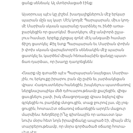
ցանք սե­նեակ: Ալ մտեր­մա­ցած էինք:
Այ­սօ­րուայ պէս կը յի­շեմ. խա­ղա­լիք­նե­րուն մէջ եր­կար
պա­րան մըն ալ կար: Մէկ կող­մէ Պար­պա­րան, միւս կող­
մէ Մա­րիան սկսան պա­րա­նը դարձ­նել ու ին­ծի ա­ռա­
ջար­կե­ցին որ ցատ­կեմ: Ցատ­կե­լու մէջ ան­փորձ ըլ­լա­
լուս հա­մար, եր­բեք չկրցայ գո­նէ մէկ ան­գա­մի հա­մար
ճիշդ ցատ­կել: Քիչ ետք Պար­պա­րան եւ Մա­րիան փոխն
ի փոխ սկսան վար­պե­տօ­րէն սե­նեա­կին մէջ պա­րան
ցատ­կել եւ կար­ծեմ միայն հե­ռա­ձայ­նին զան­գը պատ­
ճառ դար­ձաւ, որ խա­ղը դադ­րեց­նեն:
Հնարք մը գտա­ծի պէս Պար­պա­րան նա­յե­ցաւ Մա­րիա­
յին, ու եր­կու­քը ի­րա­րու բան մը ը­սին եւ յար­ձա­կե­ցան
վրաս: Հա­գուստ­ներս հա­նե­ցին, խպնե­լուս պատ­ճա­ռով
ներք­նա­շա­պիկս մեծ դժուա­րու­թեամբ քա­շե­ցին, վիզս
ցաւց­նե­լու չափ, իսկ մնա­ցոր­դա­ցը վրաս ձգե­լով զիս
գրկե­ցին ու բաղ­նիք մտցու­ցին, տաք ջու­րով լաւ մը լոգ­
ցու­ցին, հո­տա­ւէտ օ­ճա­ռով օ­ճա­ռե­ցին ար­դէն մա­քուր
մար­մինս: Խեղ­ճե­րը ի՞նչ գիտ­նա­յին որ ա­ռա­ւօտ կա­
նուխ մօրս հետ նոյն ի­րա­վի­ճա­կը ապ­րած էի, միայն մէկ
տար­բե­րու­թեամբ, որ մօրս գոր­ծա­ծած օ­ճա­ռը հո­տա­
ւէտ չէր: