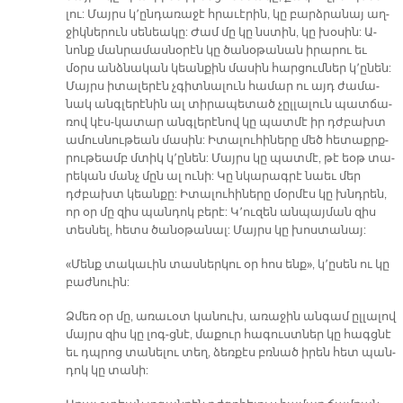
լու: Մայրս կ՚ըն­դա­ռա­ջէ հրա­ւէ­րին, կը բարձ­րա­նայ աղ­
ջիկ­նե­րուն սե­նեա­կը: Ժամ մը կը նստին, կը խօ­սին: Ա­
նոնք ման­րա­մաս­նօ­րէն կը ծա­նօ­թա­նան ի­րա­րու եւ
մօրս անձ­նա­կան կեան­քին մա­սին հար­ցում­ներ կ՚ը­նեն:
Մայրս ի­տա­լե­րէն չգիտ­նա­լուն հա­մար ու այդ ժա­մա­
նակ անգ­լե­րէ­նին ալ տի­րա­պե­տած չըլ­լա­լուն պատ­ճա­
ռով կէս-կա­տար անգ­լե­րէ­նով կը պատ­մէ իր դժբախտ
ա­մուս­նու­թեան մա­սին: Ի­տա­լու­հի­նե­րը մեծ հե­տաքրք­
րու­թեամբ մտիկ կ՚ը­նեն: Մայրս կը պատ­մէ, թէ եօթ տա­
րե­կան մանչ մըն ալ ու­նի: Կը նկա­րագ­րէ նաեւ մեր
դժբախտ կեան­քը: Ի­տա­լու­հի­նե­րը մօր­մէս կը խնդրեն,
որ օր մը զիս պան­դոկ բե­րէ: Կ՚ու­զեն ան­պայ­ման զիս
տես­նել, հետս ծա­նօ­թա­նալ: Մայրս կը խոս­տա­նայ:
«Մենք տա­կա­ւին տաս­ներ­կու օր հոս ենք», կ՚ը­սեն ու կը
բաժնուին:
Ձմեռ օր մը, ա­ռա­ւօտ կա­նուխ, ա­ռա­ջին ան­գամ ըլ­լա­լով
մայրս զիս կը լոգ-ց­նէ, մա­քուր հա­գուստ­ներ կը հագց­նէ
եւ դպրոց տա­նե­լու տեղ, ձեռ­քէս բռնած ի­րեն հետ պան­
դոկ կը տա­նի: