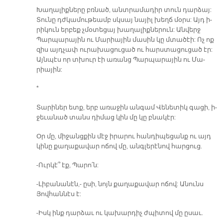
Խա­ղա­լիք­նե­րը բռնած, անտ­րա­մա­դիր տուն դար­ձայ:
Տու­նը դժկա­մու­թեամբ սկսայ նա­յիլ խեղճ մօրս: Այդ ի­
րի­կուն եր­բեք չմօ­տե­ցայ խա­ղա­լիք­նե­րուն: Ան­վերջ
Պար­պա­րա­յին ու Մա­րիա­յին մա­սին կը մտա­ծէի: Ոչ ոք
զիս այդ­չափ ու­րա­խա­ցու­ցած ու հարս­տա­ցու­ցած էր:
Այն­պէս որ տխուր էի ա­ռանց Պար­պա­րա­յին ու Մա­
րիա­յին:
*
Տա­րի­ներ ետք, երբ ա­ռա­ջին ան­գամ Վե­նե­տիկ գա­ցի, ի­
ջե­ւա­նած տանս դի­մաց կին մը կը բնա­կէր:
Օր մը, մի­ջանց­քին մէջ ի­րա­րու հան­դի­պե­ցանք ու այդ
կի­նը քա­ղա­քա­վար ո­ճով մը, անգ­լե­րէ­նով հար­ցուց.
-Ուր­կէ՞ էք, Պա­րո՛ն:
-Լի­բա­նա­նէն,- ը­սի, նոյն քա­ղա­քա­վար ո­ճով: Ա­նունս
Յով­հան­նէս է:
-Իսկ ինք դար­ձաւ ու կա­խար­դիչ ժպի­տով մը ը­սաւ.