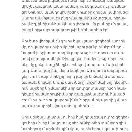
Ա­ռա­ւօ­տեան լո­գան­քէն դժգո­հե­լուս հա­մար ճամ­բան
մին­չեւ պան­դոկ անտրա­մա­դիր, նե­ղուած ու լուռ մնա­
ցի: Նոյ­նիսկ պան­դո­կին շքեղ մուտ­քը զիս չայ­լա­փո­խեց:
Մայրս ան­մի­ջա­պէս ըն­դու­նա­րա­նին մօ­տե­ցաւ, հե­ռա­
ձայ­նեց, ին­ծի ան­հասկ­նա­լի լե­զուով մը բա­ներ մը ը­սաւ,
բայց կիրթ ար­տա­յայ­տու­թիւ­նը նկա­տե­լի էր:
Քիչ ետք վե­րե­լա­կէն դուրս ե­կաւ շատ գե­ղե­ցիկ աղ­ջիկ
մը, որ կար­ծես սօ­սիի մը եր­կա­րու­թիւ­նը ու­նէր: Ըն­դու­
նա­րա­նի ե­րի­տա­սար­դին բա­րե­ւեց եւ հա­րուստ ժպի­
տով մօ­տե­ցաւ մե­զի: Զիս գրկեց, համ­բու­րեց, մօրս բա­
ներ մը ը­սե­լէ ետք ձեռ­քէս բռնե­լով տա­րաւ դէ­պի վե­րե­
լակ: Ե­տեւ դար­ձայ մօրս նա­յե­լու: Ան ար­դէն ան­յայ­տա­
ցեր էր: Ի­տա­լու­հին չոր­րորդ յար­կի կո­ճա­կին տա­րաւ
բա­րակ, եր­կար, նուրբ մատ­նե­րը, միշտ ժպի­տը դէմ­քին,
իսկ աչ­քե­րը կը մատ­նէին իր գուր­գու­րան­քը ին­ծի հան­
դէպ: Տրա­մադ­րու­թիւնս իր գա­գաթ­նա­կէ­տին հա­սած
էր: Ու­րախ էի եւ կար­ծեմ ինձ­մէ եր­ջա­նիկ պզտիկ չկար
այս աշ­խար­հին վրայ այդ պա­հուն...:
Զիս սե­նեակ տա­րաւ ու հոն հան­դի­պե­ցայ ու­րիշ գե­ղեց­
կու­հիի մը, որ կա­պոյտ աչ­քեր ու­նէր: Վեր տա­նո­ղը զիս
նստե­ցուց մահ­ճա­կա­լին վրայ ու ձե­ւե­րով սկսաւ խօ­սիլ.