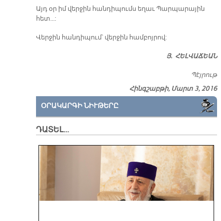
Այդ օր իմ վեր­ջին հան­դի­պումս ե­ղաւ Պար­պա­րա­յին
հետ...:
Վեր­ջին հան­դի­պում՝ վեր­ջին համ­բոյ­րով:
Յ. ՀԵԼ­ՎԱ­ՃԵԱՆ
Պէյ­րութ
Հինգշաբթի, Մարտ 3, 2016
ՕՐԱԿԱՐԳԻ ՆԻՒԹԵՐԸ
ԴԱՏԵԼ…