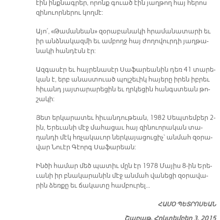
էին ինք­նագ­րեր, ո­րոնք գուած էին յաղ­թող հայ հե­րոս
զի­նուոր­նե­րու կող­մէ:
Ա­յո՛, «Թա­մա­նեան» զօ­րա­բա­նա­կի հրա­մա­նա­տա­րի եւ
իր անձ­նա­կազ­մի եւ ամ­բողջ հայ ժո­ղո­վուր­դի յաղ­թա­
նա­կի հան­դէսն էր:
Ազ­գա­սէր եւ հայ­րե­նա­սէր Սա­ֆա­րեա­նին դեռ 41 տա­րե­
կան է, երբ ա­նաս­տուած պոլ­շե­ւիկ հա­յե­րը ի­րեն իբ­րեւ
հի­ւանդ յայ­տա­րա­րե­ցին եւ ղրկե­ցին հանգս­տեան թո­
շա­կի:
Յետ եր­կա­րա­տեւ հի­ւան­դու­թեան, 1982 Սեպ­տեմ­բեր 2-
ին, Ե­րե­ւա­նի մէջ մա­հա­ցաւ հայ զի­նուո­րա­կան տա­
ղան­դի մէկ հռչա­կա­ւոր ներ­կա­յա­ցու­ցիչ՝ ան­մահ զօ­րա­
վար Նուէր Գէորգ Սա­ֆա­րեան:
Ին­ծի հա­մար մեծ պա­տիւ մըն էր 1978 Մա­յիս 8-ին Ե­րե­
ւա­նի իր բնա­կա­րա­նին մէջ ան­մահ վա­նե­ցի զօ­րա­վա­
րին ձեռ­քը եւ ճա­կա­տը համ­բու­րե­լ…
ՀԱ­ՄՕ ՊԵՏ­ՐՈ­ՍԵԱՆ
Շաբաթ, Հոկտեմբեր 3, 2015