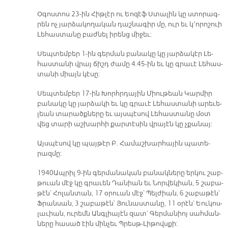
Օ­գոս­տոս 23-ին Հիթ­լէր ու Եո­զէֆ Ստա­լին կը ստո­րագ­
րեն ոչ յար­ձա­կո­ղա­կան դաշ­նա­գիր մը, ուր եւ կ՚ո­րո­շուի
Լե­հաս­տա­նը բաժ­նել ի­րենց մի­ջեւ:
Սեպ­տեմ­բեր 1-ին գեր­ման բա­նա­կը կը յար­ձա­կէր Լե­
հաս­տա­նի վրայ ճիշդ ժա­մը 4.45-ին եւ կը գրա­ւէ Լե­հաս­
տա­նի միայն կէ­սը:
Սեպ­տեմ­բեր 17-ին Խորհր­դա­յին Միու­թեան Կար­միր
բա­նա­կը կը յար­ձա­կի եւ կը գրա­ւէ Լե­հաս­տա­նի ա­րե­ւե­
լեան տա­րածք­նե­րը եւ այս­պէ­սով Լե­հաս­տա­նը մօտ
վեց տա­րի աշ­խար­հի քար­տէ­սին վրա­յէն կը չքա­նայ:
Այս­պէ­սով կը պայ­թէր Բ. Հա­մաշ­խար­հա­յին պա­տե­
րազ­մը:
1940 Ապ­րիլ 9-ին գեր­մա­նա­կան բա­նակ­նե­րը եր­կու շաբ­
թուան մէջ կը գրա­ւեն Դա­նիան եւ Նոր­վե­կիան, 5 շա­բա­
թէն՝ Հո­լան­տան, 17 օ­րուան մէջ՝ Պել­ժի­ան, 6 շա­բա­թէն՝
Ֆրան­սան, 3 շա­բա­թէն՝ Յու­նաս­տա­նը, 11 օ­րէն՝ Եու­կոս­
լա­ւիան, ու­րեմն Անգ­լիա­յէն զատ՝ Գեր­մա­նիոյ սահ­ման­
նե­րը հա­սած էին մին­չեւ Պրեսթ-Լի­թովս­քի: