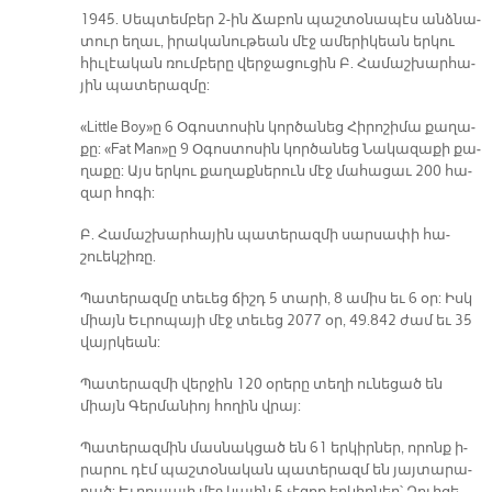
1945. Սեպ­տեմ­բեր 2-ին Ճա­բոն պաշ­տօ­նա­պէս անձ­նա­
տուր ե­ղաւ, ի­րա­կա­նու­թեան մէջ ա­մե­րի­կեան եր­կու
հիւ­լէա­կան ռում­բե­րը վեր­ջա­ցու­ցին Բ. Հա­մաշ­խար­հա­
յին պա­տե­րազ­մը:
«Little Boy»ը 6 Օ­գոս­տո­սին կոր­ծա­նեց Հի­րո­շի­մա քա­ղա­
քը: «Fat Man»ը 9 Օ­գոս­տո­սին կոր­ծա­նեց Նա­կա­զա­քի քա­
ղա­քը: Այս եր­կու քա­ղաք­նե­րուն մէջ մա­հա­ցաւ 200 հա­
զար հո­գի:
Բ. Հա­մաշ­խար­հա­յին պա­տե­րազ­մի սար­սա­փի հա­
շուեկ­շի­ռը.
Պա­տե­րազ­մը տե­ւեց ճիշդ 5 տա­րի, 8 ա­միս եւ 6 օր: Իսկ
միայն Եւ­րո­պա­յի մէջ տե­ւեց 2077 օր, 49.842 ժամ եւ 35
վայր­կեան:
Պա­տե­րազ­մի վեր­ջին 120 օ­րե­րը տե­ղի ու­նե­ցած են
միայն Գեր­մա­նիոյ հո­ղին վրայ:
Պա­տե­րազ­մին մաս­նակ­ցած են 61 եր­կիր­ներ, ո­րոնք ի­
րա­րու դէմ պաշ­տօ­նա­կան պա­տե­րազմ են յայ­տա­րա­