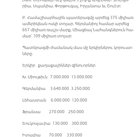
րած: Եւ­րո­պա­յի մէջ կա­յին 5 չէ­զոք եր­կիր­ներ՝ Զուի­ցե­
րիա, Սպա­նիա, Փոր­թու­գալ, Իր­լան­տա եւ Շուէտ:
Բ. Հա­մաշ­խար­հա­յին պա­տե­րազ­մը ար­ժեց 375 մի­լիառ
ա­մե­րի­կեան ոս­կի տո­լար, Գեր­մա­նիոյ հա­մար ար­ժեց
657 մի­լիառ ռայշս մարք, Միա­ցեալ Նա­հանգ­նե­րուն հա­
մար՝ 109 մի­լիառ տո­լար:
Պա­տե­րազ­մի ժա­մա­նակ մաս մը եր­կիր­նե­րու կո­րուստ­
նե­րը.
Եր­կիր քա­ղա­քա­յին­ներ զի­նուոր­ներ
Խ. Միու­թիւն 7.000.000 13.000.000
Գեր­մա­նիա 3.640.000 3.250.000
Լե­հաս­տան 6.000.000 120.000
Ֆրան­սա 270.000 250.000
Եու­կոս­լա­ւիա 130.000 300.000
Ի­տա­լիա 70.000 330.000