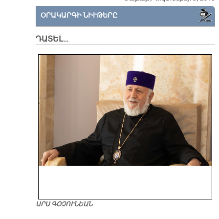
ՕՐԱԿԱՐԳԻ ՆԻՒԹԵՐԸ
ԴԱՏԵԼ…
ԱՐԱ ԳՕՉՈՒՆԵԱՆ