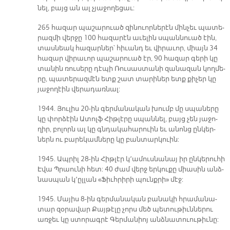
նել, բայց ան ալ չյա­ջո­ղե­ցաւ:
265 հա­զար պա­շա­րուած զի­նուոր­նե­րէն մին­չեւ պա­տե­
րազ­մի վեր­ջը 100 հա­զա­րէն ա­ւե­լին սպան­նուած էին,
տաս­նեակ հա­զար­ներ՝ հի­ւանդ եւ վի­րա­ւոր, միայն 34
հա­զար վի­րա­ւոր պա­շա­րուած էր, 90 հա­զար գե­րի կը
տա­նին ռու­սե­րը դէ­պի Ռու­սաս­տա­նի զա­նա­զան կող­մե­
րը, պա­տե­րազ­մէն ետք շատ տա­րի­ներ ետք քի­չեր կը
յա­ջո­ղէին վե­րա­դառ­նալ:
1944. Յու­լիս 20-ին գեր­մա­նա­կան խումբ մը սպա­նե­րը
կը փոր­ձէին Ա­տոլֆ Հիթ­լէ­րը սպան­նել, բայց չեն յա­ջո­
ղիր, բո­լորն ալ կը գնդա­կա­հա­րուին եւ ա­նոնց ըն­կեր­
ներն ու բա­րե­կամ­նե­րը կը բան­տար­կուին:
1945. Ապ­րիլ 28-ին Հիթ­լէր կ՚ա­մուս­նա­նայ իր ըն­կե­րու­հի
Է­վա Պրաու­նի հետ: 40 ժամ վերջ եր­կու­քը միա­սին անձ­
նաս­պան կ՚ըլ­լան «Ֆիւհ­րի­րի պունք­րի» մէջ:
1945. Մա­յիս 8-ին գեր­մա­նա­կան բա­նա­կի հրա­մա­նա­
տար զօ­րա­վար Քայ­թէ­լը չորս մեծ պե­տու­թիւն­նե­րու
առ­ջեւ կը ստո­րագ­րէ Գեր­մա­նիոյ անձ­նատուու­թիւ­նը: