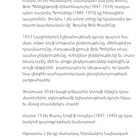
Մա­յիս 30-ին Գեր­մա­նիոյ Նա­խա­գահ մար­շալ Փաուլ
Ֆոն Պե­նեքն­թորֆ Հին­տեն­պուրկ (1847-1934) Վար­չա­
պետ Հայն­րիշ Պրու­նի­կը (1885-1970) կը հե­ռաց­նէր
պաշ­տօ­նէն, Յու­նիս 1-ին ա­նոր տե­ղը կը նշա­նա­կէր զօ­
րա­ւոր կայ­սե­րա­կան մը՝ Ֆրանց Ֆոն Փա­փէ­նը:
1933. Նա­ցի­նե­րուն իշ­խա­նու­թեան գլուխ գա­լուն հա­
մար, «Օ­թօ Վոլֆ Մոն­թան» ըն­կե­րու­թիւ­նը, «Թրեսթ­նէր»
դրա­մա­տու­նը, «Կուս­թաֆ քրուփ ֆոն Պոհ­լին», «Հալ­
պախ» ըն­կե­րու­թիւ­նը, «Սի­մընս» ըն­կե­րու­թիւ­նը եւ տաս­
նեակ ու­րիշ մեծ եւ փոքր ըն­կե­րու­թիւն­ներ օգ­նե­ցին Ա­
տոլֆ Հիթ­լէ­րին՝ բա­րո­յա­պէս եւ նիւ­թա­պէս, որ կա­րե­
նայ վեր­ջին պահ­պա­նո­ղա­կան ընդ­դի­մադ­րու­թեան
յաղ­թա­հա­րել:
Յու­նուար 30-ին նա­ցի բռնա­տէր Ա­տոլֆ Հիթ­լէր դրա­
մա­տէ­րե­րու օգ­նու­թեամբ իշ­խա­նու­թեան գլուխ ե­կաւ
եւ մնաց տաս­ներ­կու տա­րի:
Մարտ 13-ին Փաուլ Եո­զէֆ Կո­պելս (1897-1945) կը նշա­
նա­կուի քա­րոզ­չու­թեան նա­խա­րար:
Օ­գոս­տոս 2-ին կը մա­հա­նայ Գեր­մա­նիոյ Նա­խա­գահ