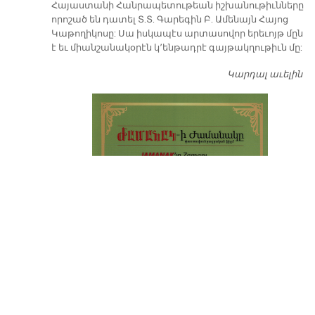
​Հայաստանի Հանրապետութեան իշխանութիւնները
որոշած են դատել Տ.Տ. Գարեգին Բ. Ամենայն Հայոց
Կաթողիկոսը: Սա իսկապէս արտասովոր երեւոյթ մըն
է եւ միանշանակօրէն կ՚ենթադրէ գայթակղութիւն մը:
Կարդալ աւելին
Դ