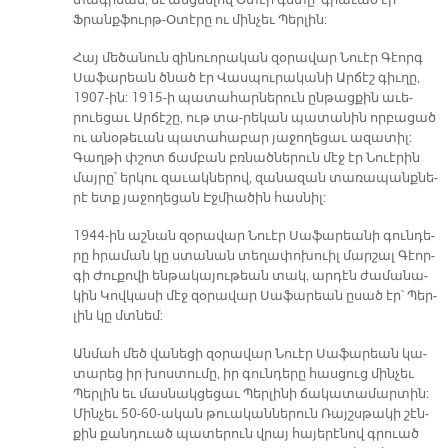
տագրման, եւ անց­նե­լով Օ­տէր գե­տը՝ գրա­ւած էր
Ֆրանք­ֆուրթ-Օ­տէ­րը ու մին­չեւ Պեր­լին:
Հայ մե­ծա­նուն զի­նուո­րա­կան զօ­րա­վար Նուէր Գէորգ
Սա­ֆա­րեան ծնած էր Վաս­պու­րա­կա­նի Ար­ճէշ գիւ­ղը,
1907-ին: 1915-ի պա­տա­հար­նե­րուն ըն­թաց­քին ա­ւե­
րուե­ցաւ Ար­ճէ­շը, ութ տա-­րե­կան պա­տա­նին որ­բա­ցած
ու ա­նօ­թե­ւան պա­տա­հա­բար յա­ջո­ղե­ցաւ ա­զա­տիլ:
Գաղ­թի փշոտ ճամ­բան բռնած­նե­րուն մէջ էր Նուէ­րին
մայ­րը՝ եր­կու զա­ւակ­նե­րով, զա­նա­զան տա­ռա­պանք­նե­
րէ ետք յա­ջո­ղե­ցան Էջ­միա­ծին հաս­նիլ:
1944-ին աշ­նան զօ­րա­վար Նուէր Սա­ֆա­րեա­նի գուն­դե­
րը հրա­ման կը ստա­նան տե­ղա­փո­խուիլ մար­շալ Գէոր­
գի Ժու­քո­վի են­թա­կա­յու­թեան տակ, ար­դէն ժա­մա­նա­
կին Կով­կա­սի մէջ զօ­րա­վար Սա­ֆա­րեան ը­սած էր՝ Պեր­
լին կը մտնեմ:
Ան­մահ մեծ վա­նե­ցի զօ­րա­վար Նուէր Սա­ֆա­րեան կա­
տա­րեց իր խոս­տու­մը, իր գուն­դե­րը հաս­ցուց մին­չեւ
Պեր­լին եւ մաս­նակ­ցե­ցաւ Պեր­լի­նի ճա­կա­տա­մար­տին:
Մին­չեւ 50-60-ա­կան թուա­կան­նե­րուն Ռայշս­թա­կի շէն­
քին քանդուած պա­տե­րուն վրայ հա­յե­րէ­նով գրուած