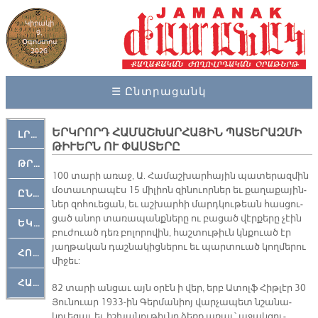
Կիրակի
9,
Օգոստոս
2026
☰ Ընտրացանկ
ԵՐԿՐՈՐԴ ՀԱՄԱՇԽԱՐՀԱՅԻՆ ՊԱՏԵՐԱԶՄԻ
ԼՐԱՀՈՍ
ԹԻՒԵՐՆ ՈՒ ՓԱՍՏԵՐԸ
ԹՐՔԱՀԱՅ ԿԵԱՆՔ
100 տա­րի ա­ռաջ, Ա. Հա­մաշ­խար­հա­յին պա­տե­րազ­մին
մօ­տա­ւո­րա­պէս 15 մի­լիոն զի­նուոր­ներ եւ քա­ղա­քա­յին­
ԸՆԿԵՐԱՄՇԱԿՈՒԹԱՅԻՆ
ներ զո­հուե­ցան, եւ աշ­խար­հի մարդ­կու­թեան հաս­ցու­
ցած ա­նոր տա­ռա­պանք­նե­րը ու բա­ցած վէր­քե­րը չէին
ԵԿԵՂԵՑԱԿԱՆ
բու­ժուած դեռ բո­լո­րո­վին, հաշ­տու­թիւն կնքուած էր
յաղ­թա­կան դաշ­նա­կից­նե­րու եւ պար­տուած կող­մե­րու
ՀՈԳԵՄՏԱՒՈՐ
մի­ջեւ:
ՀԱՐԹԱԿ
82 տա­րի ան­ցաւ այն օ­րէն ի վեր, երբ Ա­տոլֆ Հիթ­լէր 30
Յու­նուար 1933-ին Գեր­մա­նիոյ վար­չա­պետ նշա­նա­
կուե­ցաւ եւ իշ­խա­նու­թիւ­նը ձեռք ա­ռաւ՝ ա­ջակ­ցու­