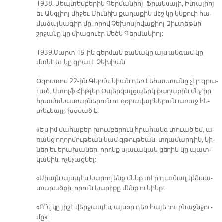
1938. Սեպ­տեմ­բե­րին Գեր­մա­նիոյ, Ֆրան­սա­յի, Ի­տա­լիոյ
եւ Անգ­լիոյ մի­ջեւ Միւ­նիխ քա­ղա­քին մէջ կը կնքուի հա­
մա­ձայ­նա­գիր մը, ո­րով Չե­խոս­լո­վա­քիոյ Զիւ­տեթ­նի
շրջա­նը կը միա­ցուէր Մեծն Գեր­մա­նիոյ:
1939. Մարտ 15-ին գեր­ման բա­նա­կը այս ան­գամ կը
մտնէ եւ կը գրա­ւէ Չե­խիան:
Օ­գոս­տոս 22-ին Գեր­մա­նիան դեռ Լե­հաս­տա­նը չէր գրա­
ւած, Ա­տոլֆ Հիթ­լեր Օ­պեր­զալց­պերկ քա­ղա­քին մէջ իր
հրա­մա­նա­տար­նե­րուն ու զօ­րա­վար­նե­րուն ա­ռաջ հե­
տե­ւեա­լը խօ­սած է.
«Ես իմ մա­հա­բեր խում­բե­րուն հրա­հանգ տուած եմ, ա­
ռանց ո­ղոր­մու­թեան կամ գթու­թեան, տղա­մար­դիկ, կի­
ներ եւ ե­րա­խա­ներ, ո­րոնք սլա­ւա­կան ցե­ղին կը պատ­
կա­նին, ոչն­չաց­նել:
«Միայն այս­պէս կա­րող ենք մենք տէր դառ­նալ կեն­սա­
տա­րած­քի, ո­րուն կա­րի­քը մենք ու­նինք:
«Ո՞վ կը յի­շէ վեր­ջա­պէս, այ­սօր դեռ հա­յե­րու բնաջն­ջու­
մը»: