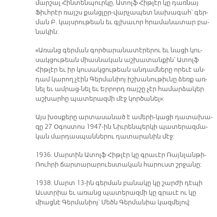
մար­շալ Հին­տեն­պուր­կը, Ա­տոլֆ Հիթ­լէր կը դառ­նայ
Ֆիւհ­րէր ռայշս քանց­լըր-վար­չա­պետ նա­խա­գահ՝ գեր­
ման Բ. կայս­րու­թեան եւ գլխա­ւոր հրա­մա­նա­տար բա­
նա­կին:
«Ա­ռանց գեր­ման գոր­ծա­րա­նա­տէ­րե­րու եւ նա­ցի կու­
սակ­ցու­թեան միաս­նա­կան աշ­խա­տան­քին՝ Ա­տոլֆ
Հիթ­լէր եւ իր կու­սակ­ցու­թեան ան­դամ­նե­րը ո­րե­ւէ ան­
դամ կա­րող չէին Գեր­մա­նիոյ իշ­խա­նու­թիւ­նը ձեռք առ­
նել եւ ամ­րաց­-նել եւ Եր­րորդ ռայ­շը չէր հա­մար­ձա­կեր
աշ­խար­հը պա­տե­րազ­մի մէջ կոր­ծա­նել»:
Այս խօս­քե­րը ար­տա­սա­նած է ա­մե­րի­-կա­ցի դա­տա­խա­
զը 27 Օ­գոս­տոս 1947-ին Նիւ­րեն­պեր­կի պա­տե­րազ­մա­
կան մար­դաս­պան­նե­րու դա­տա­րա­նին մէջ:
1936. Մար­տին Ա­տոլֆ Հիթ­լէր կը գրա­ւէր Ռայն­լան­թի-
Ռուհ­րի ճար­տա­րա­րուես­տա­կան հա­րուստ շրջա­նը:
1938. Մարտ 13-ին գեր­ման բա­նա­կը կը շար­ժի դէ­պի
Աւստ­րիա եւ ա­ռանց պա­տե­րազ­մի կը գրա­ւէ ու կը
միաց­նէ Գեր­մա­նիոյ՝ Մեծն Գեր­մա­նիա կազ­մե­լով: