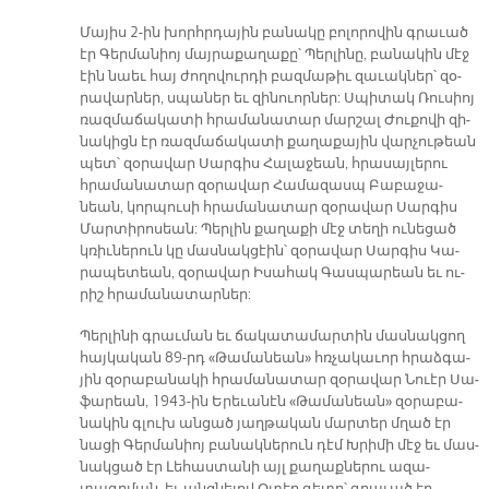
Մա­յիս 2-ին խորհր­դա­յին բա­նա­կը բո­լո­րո­վին գրա­ւած
էր Գեր­մա­նիոյ մայ­րա­քա­ղա­քը՝ Պեր­լի­նը, բա­նա­կին մէջ
էին նաեւ հայ ժո­ղո­վուր­դի բազ­մա­թիւ զա­ւակ­ներ՝ զօ­
րա­վար­ներ, սպա­ներ եւ զի­նուոր­ներ: Սպի­տակ Ռու­սիոյ
ռազ­մա­ճա­կա­տի հրա­մա­նա­տար մար­շալ Ժու­քո­վի զի­
նա­կիցն էր ռազ­մա­ճա­կա­տի քաղ­աքային վար­չու­թեան
պետ՝ զօ­րա­վար Սար­գիս Հա­լա­ջեան, հրա­սայ­լե­րու
հրա­մա­նա­տար զօ­րա­վար Հա­մա­զասպ Բա­բա­ջա­
նեան, կոր­պու­սի հրա­մա­նա­տար զօ­րա­վար Սար­գիս
Մար­տի­րո­սեան: Պեր­լին քա­ղա­քի մէջ տե­ղի ու­նե­ցած
կռիւ­նե­րուն կը մաս­նակ­ցէին՝ զօ­րա­վար Սար­գիս Կա­
րա­պե­տեան, զօ­րա­վար Ի­սա­հակ Գաս­պա­րեան եւ ու­
րիշ հրա­մա­նա­տար­ներ:
Պեր­լի­նի գրաւ­ման եւ ճա­կա­տա­մար­տին մաս­նակ­ցող
հայ­կա­կան 89-րդ «Թա­մա­նեան» հռչա­կա­ւոր հրաձ­գա­
յին զօ­րա­բա­նա­կի հրա­մա­նա­տար զօ­րա­վար Նուէր Սա­
ֆա­րեան, 1943-ին Ե­րե­ւա­նէն «Թա­մա­նեան» զօ­րա­բա­
նա­կին գլուխ ան­ցած յաղ­թա­կան մար­տեր մղած էր
նա­ցի Գեր­մա­նիոյ բա­նակ­նե­րուն դէմ Խրի­մի մէջ եւ մաս­
նակ­ցած էր Լե­հաս­տա­նի այլ քա­ղաք­նե­րու ա­զա­