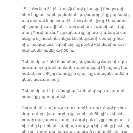
1941. Յու­նիս 22-ին Ա­տոլֆ Հիթ­լէր խզե­լով Մոս­կուա­յի
հետ կնքած բա­րե­կա­մա­կան դաշ­նա­գի­րը՝ կը յար­ձա­կէր
այս ան­գամ Խորհր­դա­յին Միու­թեան վրայ, Լե­հաս­տա­
նի վրա­յով, Լաթ­վիան, Լի­թուա­նիան, Էս­թո­նիան, Սպի­
տակ Ռու­սիան եւ Ուք­րա­յնան կը գրա­ւուին, եւ գեր­մա­
նա­ցիք կը հաս­նին մին­չեւ Լե­նինկ­րա­տի մօ­տե­րը, հա­
րիւր հա­զա­րա­ւոր գե­րի­ներ կը բե­րեն Գեր­մա­նիա՝ գոր­
ծա­րան­նե­րու մէջ գոր­ծե­լու:
Դեկ­տեմ­բեր 7-ին Գեր­մա­նիոյ դաշ­նա­կից Ճա­բո­նի օ­դա­
նա­ւա­տոր­մը յան­կար­ծա­կի յար­ձա­կե­լով Միա­ցեալ Նա­
հանգ­նե­րու՝ Փըրլ Հար­պը­րի վրայ, կը փճաց­նեն ա­մե­րի­
կեան նա­ւա­տոր­մը:
Դեկ­տեմ­բեր 11-ին Միա­ցեալ Նա­հանգներն ալ պա­տե­
րազմ կը յայ­տա­րա­րեն:
Ռու­սա­կան «ա­մառ»ը շատ կարճ կը տե­ւէ Հիթ­լէ­րի հա­
մար, օ­րէ օր վատ լու­րեր կը հաս­նէին Պեր­լին, Լե­նինկ­
րա­տի պա­շա­րու­մը ար­դէն Հիթ­լէ­րին մէջ­քը կոտ­րած էր,
հի­ւանդ էր, մի­նակ էր, միայն մար­շալ Կիւ­րին­կը ի­րեն յոյ­
սեր կու տար, գեր­ման պա­շա­րուած բա­նա­կին օ­դէն օգ­