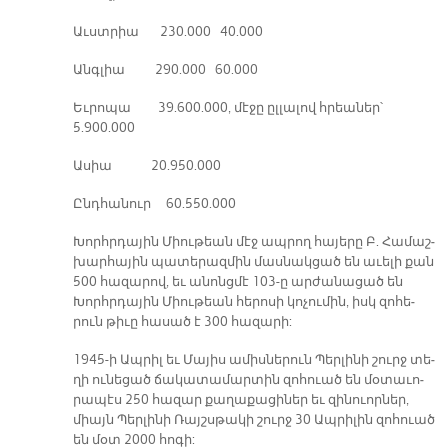
Աւստ­րիա 230.000 40.000
Անգ­լիա 290.000 60.000
Եւ­րո­պա 39.600.000, մէ­ջը ըլ­լալով հրեա­ներ՝
5.900.000
Ա­սիա 20.950.000
Ընդ­հա­նուր 60.550.000
Խորհր­դա­յին Միու­թեան մէջ ապ­րող հա­յե­րը Բ. Հա­մաշ­
խար­հա­յին պա­տե­րազ­մին մաս­նակ­ցած են ա­ւե­լի քան
500 հա­զա­րով, եւ ա­նոնց­մէ 103-ը ար­ժա­նա­ցած են
Խորհր­դա­յին Միու­թեան հե­րո­սի կո­չու­մին, իսկ զո­հե­
րուն թի­ւը հա­սած է 300 հա­զա­րի:
1945-ի Ապ­րիլ եւ Մա­յիս ա­միս­նե­րուն Պեր­լի­նի շուրջ տե­
ղի ու­նե­ցած ճա­կա­տա­մար­տին զո­հուած են մօ­տա­ւո­
րա­պէս 250 հա­զար քա­ղա­քա­ցի­ներ եւ զինուոր­ներ,
միայն Պեր­լի­նի Ռայշս­թա­կի շուրջ 30 Ապ­րի­լին զո­հուած
են մօտ 2000 հո­գի: