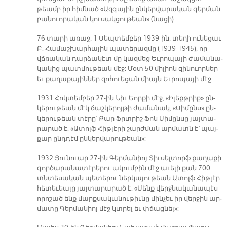
թեամբ իր հիմ­նած «Ազ­գա­յին ըն­կեր­վա­րա­կան գեր­ման
բա­նուո­րա­կան կու­սակ­ցու­թեան» (նա­ցի):
76 տա­րի ա­ռաջ, 1 Սեպ­տեմ­բեր 1939-ին, տե­ղի ու­նե­ցաւ
Բ. Հա­մաշ­խար­հա­յին պա­տե­րազ­մը (1939-1945), որ
վճռա­կան դար­ձա­կէտ մը կազ­մեց Եւ­րո­պա­յի ժա­մա­նա­
կա­կից պատ­մու­թեան մէջ: Մօտ 50 մի­լիոն զի­նուոր­ներ
եւ քա­ղա­քա­յին­ներ զո­հուե­ցան միայն Եւ­րո­պա­յի մէջ:
1931. Հոկ­տեմ­բեր 27-ին Նիւ Եոր­քի մէջ, «Ի­լեքթ­րիք» ըն­
կե­րու­թեան մէկ ճաշ­կե­րոյ­թի ժա­մա­նակ, «Սի­մընս» ըն­
կե­րու­թեան տէ­րը՝ Քար Ֆրտրիշ Ֆոն Սի­մըն­սը յայ­տա­
րա­րած է. «Ա­տոլֆ Հիթ­լէ­րի շարժ­ման ար­մատն է՝ պայ­
քար ընդ­դէմ ըն­կեր­վա­րու­թեան»:
1932. Յու­նուար 27-ին Գեր­մա­նիոյ Տիւ­սել­տորֆ քա­ղա­քի
գոր­ծա­րա­նա­տէ­րե­րու ա­կում­բին մէջ ա­ւե­լի քան 700
տնտե­սա­կան պե­տե­րու ներ­կա­յու­թեան Ա­տոլֆ Հիթ­լէր
հե­տե­ւեա­լը յայ­տա­րա­րած է. «Մենք վերջ­նա­կա­նա­պէս
ո­րո­շած ենք մարք­սա­կա­նու­թիւ­նը մին­չեւ իր վեր­ջին ար­
մա­տը Գեր­մա­նիոյ մէջ կտրել եւ փճաց­նել»: