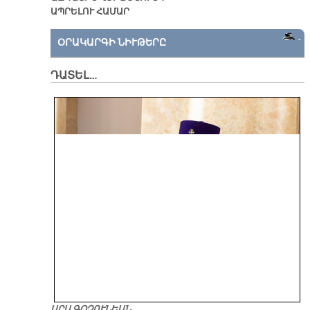
ԱՊՐԵԼՈՒ ՀԱՄԱՐ
ՕՐԱԿԱՐԳԻ ՆԻՒԹԵՐԸ
ԴԱՏԵԼ…
ԱՐԱ ԳՕՉՈՒՆԵԱՆ