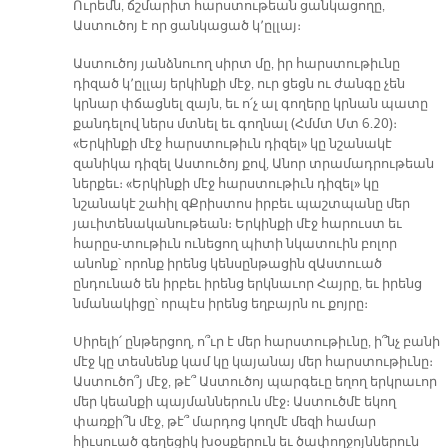
Ուրեմն, ճշմարիտ հարստութեան ցանկացողը,
Աստուծոյ է որ ցանկացած կ՚ըլլայ։
Աստուծոյ յանձնուող սիրտ մը, իր հարստութիւնը
դիզած կ՚ըլլայ երկինքի մէջ, ուր ցեցն ու ժանգը չեն
կրնար փճացնել զայն, եւ ո՛չ ալ գողերը կրնան պատը
քանդելով ներս մտնել եւ գողնալ (Հմմտ Մտ 6.20)։
«Երկինքի մէջ հարստութիւն դիզել» կը նշանակէ
զանիկա դիզել Աստուծոյ քով, Անոր տրամադրութեան
ներքեւ։ «Երկինքի մէջ հարստութիւն դիզել» կը
նշանակէ շահիլ զՔրիստոս իրբեւ պաշտպանը մեր
յաւիտենականութեան։ Երկինքի մէջ հարուստ եւ
հարըս-տութիւն ունեցող պիտի նկատուին բոլոր
անոնք՝ որոնք իրենց կենսընթացին զԱստուած
ընդունած են իրբեւ իրենց երկնաւոր Հայրը, եւ իրենց
նմանակիցը՝ որպէս իրենց եղբայրն ու քոյրը։
Սիրելի՛ ընթերցող, ո՞ւր է մեր հարստութիւնը, ի՞նչ բանի
մէջ կը տեսնենք կամ կը կայանայ մեր հարստութիւնը։
Աստուծո՞յ մէջ, թէ՞ Աստուծոյ պարգեւը եղող երկրաւոր
մեր կեանքի պայմաններուն մէջ։ Աստուծմէ եկող
փառքի՞ն մէջ, թէ՞ մարդոց կողմէ մեզի համար
հիւսուած գեղեցիկ խօսքերուն եւ ծափողջոյններուն