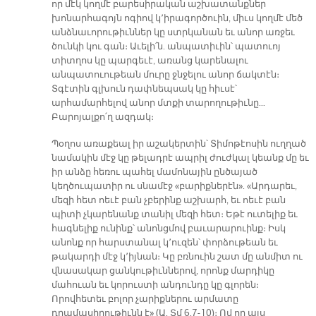
որ մէկ կողմէ բարեսիրական աշխատանքներ
խոնարհագոյն ոգիով կ՚իրագործուին, միւս կողմէ մեծ
անձնաւորութիւններ կը ստրկանան եւ անոր առջեւ
ծունկի կու գան։ Աւելի՛ն. անպատիւին՝ պատուոյ
տիտղոս կը պարգեւէ, առանց կարենալու
անպատուութեան մուրը ջնջելու անոր ճակտէն։
Տգէտին գլխուն դափնեպսակ կը հիւսէ՝
արհամարհելով անոր մտքի տարողութիւնը…
Բարոյալքո՛ղ ազդակ։
Պօղոս առաքեալ իր աշակերտին՝ Տիմոթէոսին ուղղած
նամակին մէջ կը թելադրէ ապրիլ ժուժկալ կեանք մը եւ
իր անձը հեռու պահել մամոնային ընծայած
կեղծուպատիր ու սնամէջ «բարիքներէն». «Արդարեւ,
մեզի հետ ոեւէ բան չբերինք աշխարհ, եւ ոեւէ բան
պիտի չկարենանք տանիլ մեզի հետ։ Եթէ ուտելիք եւ
հագնելիք ունինք՝ անոնցմով բաւարարուինք։ Իսկ
անոնք որ հարստանալ կ՚ուզեն՝ փորձութեան եւ
թակարդի մէջ կ՚իյնան։ Կը բռնուին շատ մը անմիտ ու
վնասակար ցանկութիւններով, որոնք մարդիկը
մահուան եւ կորուստի անդունդը կը գլորեն։
Որովհետեւ բոլոր չարիքներու արմատը
դրամասիրութիւնն է» (Ա. Տմ 6.7-10)։ Ով որ այս