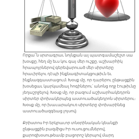
Որքա՜ն սրտագրաւ նոյնքան ալ պատգամաշեշտ սա
խօսքը, հեղ մը եւս կու գայ մեր ուշքը, աշխարհիկ
հրապոյրներով գերեվարուած մեր սիրտերը
հրաւիրելու դէպի ինքնագիտակցութիւն եւ
ինքնազգաստացում։ Խօսք մը, որ դարերու ընթացքին
խօսեցաւ կարկամեալ հոգիներու՝ անոնց ողջ էութիւնը
յեղաշրջելով։ Խօսք մը, որ բազում աշխարհակեդրոն
սիրտեր փոխակերպեց աստուածակեդրոն սիրտերու։
Խօսք մը, որ խաւարակուռ սիրտերը փոխարինեց
աստուածազգեաց լոյսով։
Քրիստոս Իր երկրաւոր տնօրինական կեանքի
ընթացքին բազմիցս Իր ուսուցումներով,
քարոզխօսութեամբ բացորոշ կերպով մարդ