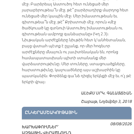
մէջ։ Բարձրեալ Աստուծոյ հետ ունեցած մեր
յարաբերութեա՞ն մէջ, թէ՞ բարձրադիրք մարդոց հետ
ունեցած մեր կապին մէջ։ Մեր իմաստութեան եւ
գիտութեա՞ն մէջ, թէ՞ Քրիստոսի մէջ, որուն «մէջ
ծածկուած կը գտնուի Աստուծոյ իմաստութեան ու
գիտութեան ամբողջ գանձարանը» (Կղ 2.3)։
Նիւթական արժէքները նիւթին հետ կ՚անհետանան,
բայց վստահ պէտք է ըլլանք, որ մեր հոգեւոր
արժէքները մնայուն ու յաւիտենական են, որոնց
համապատասխան պիտի ստանանք մեր
վարձատրութիւնը։ Մեր տուները, ստացուածքները,
հարստութիւնը, կալուածները այս աշխարհին կը
պատկանին։ Փորձենք գա՛նձ դիզել երկնքի մէջ եւ ո՛չ թէ
երկրի վրայ։
ԱԼԵՔՍ ՍՐԿ. ԳԱԼԱՅՃԵԱՆ
Շաբաթ, Նոյեմբեր 3, 2018
ԸՆԿԵՐԱՄՇԱԿՈՒԹԱՅԻՆ
08/08/2026
ԽԱՐԽԱՓՈՒՄՆԵՐ՝
ԱԶԳԱՅԻՆ ՎԵՐԱԾՆՈՒՆԴ