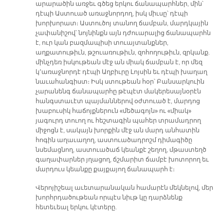
արարածին առջեւ գծեց երկու ճանապարհներ, մին՝
դէպի Աստուած առաջնորդող, իսկ միւսը՝ դէպի
խորխորատ։ Աստուծոյ տանող ճամբան, մարդկային
չափանիշով՝ նոյնինքն այն դժուարալից ճանապարհն
է, ուր կան բազմապիսի տուայտանքներ,
աղքատութիւն, թշուառութիւն, զոհողութիւն, զրկանք.
մինչդեռ իսկութեան մէջ ան միակ ճամբան է, որ մեզ
կ՚առաջնորդէ դէպի Աղբիւրը Լոյսին եւ դէպի խաղաղ
նաւահանգիստ։ Իսկ ստութեան հօր՝ Բանսարկուին
չարանենգ ճանապարհը թէպէտ մակերեսայնօրէն
հանգստաւէտ պայմաններով օժտուած է, մարդոց
խաբուսիկ հաճոյքներուն «մեծագոյն» ու «միակ»
յագուրդ տուող ու հեշտագին պահեր տրամադրող
միջոցն է, սակայն խորքին մէջ ան մարդ անհատին
հոգին աղաւաղող, աստուածադրոշմ դիմագիծը
նսեմացնող, աստուածաճ կեանքէ շեղող, մթաստեղծ
գաղափարներ յղացող, ճշմարիտ ճամբէ խոտորող եւ
մարդուս կեանքը քայքայող ճանապարհ է։
Վերոյիշեալ աւետարանական համարէն մեկնելով, մեր
խորհրդածութեան որպէս նիւթ կը դարձնենք
հետեւեալ երկու կէտերը.