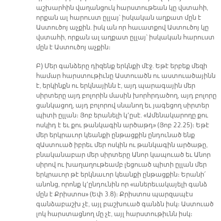
աշխարհին վաղանցուկ հարստութեան կը վստահի,
որքան ալ հարուստ ըլլայ՝ իսկական աղքատ մըն է
Աստուծոյ աչքին. իսկ ան որ հաւատքով Աստուծոյ կը
վստահի, որքան ալ աղքատ ըլլայ՝ իսկական հարուստ
մըն է Աստուծոյ աչքին։
Բ) Մեր գանձերը դիզենք երկնքի մէջ. Եթէ երբեք մեզի
համար հարստութիւնը Աստուածն ու աստուածայինն
է, երկինքն ու երկնայինն է, այդ պարագային մեր
սիրտերը այդ բոլորին մասին խորհրդածող, այդ բոլորը
ցանկացող, այդ բոլորով սնանող եւ յագեցող սիրտեր
պիտի ըլլան։ Յոբ երանելի կ՚ըսէ. «Ամենակարողը քու
ոսկիդ է եւ քու թանկագին արծաթդ» (Յոբ 22.25)։ Եթէ
մեր երկրաւոր կեանքի ընթացքին ընդունած ենք
զԱստուած իբրեւ մեր ոսկին ու թանկագին արծաթը,
բնականաբար մեր սիրտերը Անոր կապուած եւ Անոր
սիրով ու խաղաղութեամբ լեցուած պիտի ըլլան մեր
երկրաւոր թէ երկնաւոր կեանքի ընթացքին։ Երանի՛
անոնց, որոնք կ՚ընդունին որ «աներեւակայելի գանձ
մըն է Քրիստոս» (Եփ 3.8)։ Քրիստոս պարզապէս
գանձաբաշխ չէ, այլ բաշխուած գանձն իսկ։ Աստուած
լոկ հարստացնող մը չէ, այլ հարստութիւնն իսկ։