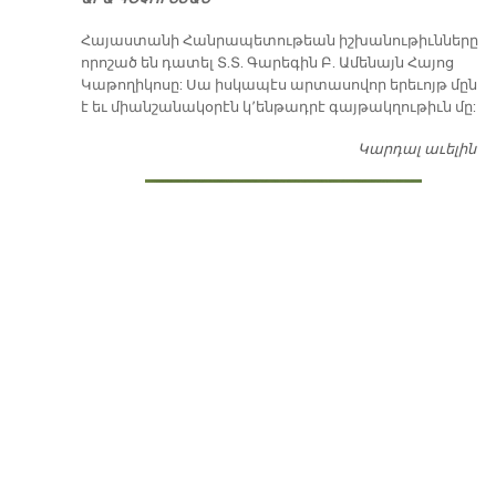
​Հայաստանի Հանրապետութեան իշխանութիւնները
որոշած են դատել Տ.Տ. Գարեգին Բ. Ամենայն Հայոց
Կաթողիկոսը: Սա իսկապէս արտասովոր երեւոյթ մըն
է եւ միանշանակօրէն կ՚ենթադրէ գայթակղութիւն մը:
Կարդալ աւելին
Դ