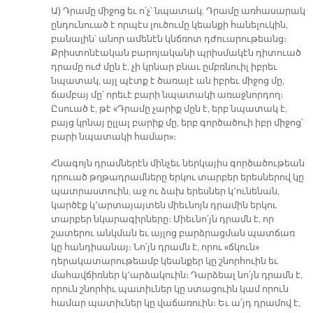
Ա) Դրամը միջոց եւ ո՛չ՝ նպատակ. Դրամը առհասարակ
ընդունուած է որպէս լուծումը կեանքի հանելուկին,
բանալին՝ անոր ամենէն կնճռոտ դժուարութեանց։
Քրիստոնէական բարոյականի պրիսմակէն դիտուած
դրամը ուժ մըն է, չի կրնար բնաւ ըմբռնուիլ իբրեւ
նպատակ, այլ պէտք է ծառայէ ան իբրեւ միջոց մը,
ճամբայ մը՝ որեւէ բարի նպատակի առաջնորդող։
Ըսուած է, թէ «Դրամը չարիք մըն է, երբ նպատակ է,
բայց կրնայ ըլլալ բարիք մը, երբ գործածուի իբր միջոց՝
բարի նպատակի համար»։
Հնագոյն դրամներէն մինչեւ ներկայիս գործածութեան
դրուած թղթադրամները երկու տարբեր երեսներով կը
պատրաստուին, աջ ու ձախ երեսներ կ՚ունենան,
կարծէք կ՚արտայայտեն միեւնոյն դրամին երկու
տարբեր նկարագիրները։ Միեւնո՛յն դրամն է, որ
շատերու անկման եւ այլոց բարձրացման պատճառ
կը հանդիսանայ։ Նո՛յն դրամն է, որու «ճկուն»
դերակատարութեամբ կեանքեր կը շնորհուին եւ
մահավճիռներ կ՚արձակուին։ Դարձեալ նո՛յն դրամն է,
որուն շնորհիւ պատիւներ կը ստացուին կամ որուն
համար պատիւներ կը վաճառուին։ Եւ ա՛յդ դրամով է,