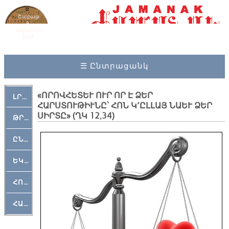
Շաբաթ
8,
Օգոստոս
2026
☰ Ընտրացանկ
«ՈՐՈՎՀԵՏԵՒ ՈՒՐ ՈՐ Է ՁԵՐ
ԼՐԱՀՈՍ
ՀԱՐՍՏՈՒԹԻՒՆԸ՝ ՀՈՆ Կ՚ԸԼԼԱՅ ՆԱԵՒ ՁԵՐ
ՍԻՐՏԸ» (ՂԿ 12,34)
ԹՐՔԱՀԱՅ ԿԵԱՆՔ
ԸՆԿԵՐԱՄՇԱԿՈՒԹԱՅԻՆ
ԵԿԵՂԵՑԱԿԱՆ
ՀՈԳԵՄՏԱՒՈՐ
ՀԱՐԹԱԿ