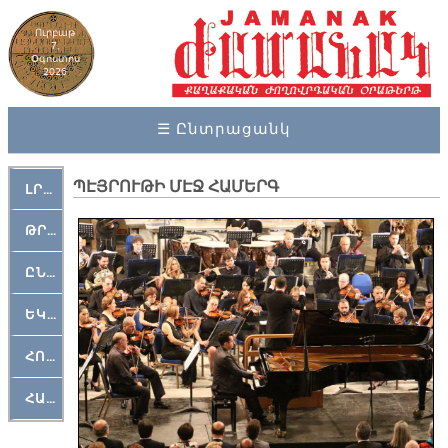
Ուրբաթ
7,
Օգոստոս
2026
☰ Ընտրացանկ
ՊԷՅՐՈՒԹԻ ՄԷՋ ՀԱՄԵՐԳ
ԼՐԱՀՈՍ
ԹՐՔԱՀԱՅ ԿԵԱՆՔ
ԸՆԿԵՐԱՄՇԱԿՈՒԹԱՅԻՆ
ԵԿԵՂԵՑԱԿԱՆ
ՀՈԳԵՄՏԱՒՈՐ
ՀԱՐԹԱԿ