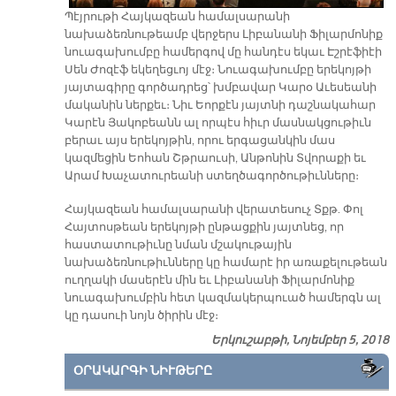
Պէյրութի Հայկազեան համալսարանի
նախաձեռնութեամբ վերջերս Լիբանանի Ֆիլարմոնիք
նուագախումբը համերգով մը հանդէս եկաւ Էշրէֆիէի
Սեն Ժոզէֆ եկեղեցւոյ մէջ։ Նուագախումբը երեկոյթի
յայտագիրը գործադրեց՝ խմբավար Կարօ Աւեսեանի
մականին ներքեւ։ Նիւ Եորքէն յայտնի դաշնակահար
Կարէն Յակոբեանն ալ որպէս հիւր մասնակցութիւն
բերաւ այս երեկոյթին, որու երգացանկին մաս
կազմեցին Եոհան Շթրաուսի, Անթոնին Տվորաքի եւ
Արամ Խաչատուրեանի ստեղծագործութիւնները։
Հայկազեան համալսարանի վերատեսուչ Տքթ. Փոլ
Հայտոսթեան երեկոյթի ընթացքին յայտնեց, որ
հաստատութիւնը նման մշակութային
նախաձեռնութիւնները կը համարէ իր առաքելութեան
ուղղակի մասերէն մին եւ Լիբանանի Ֆիլարմոնիք
նուագախումբին հետ կազմակերպուած համերգն ալ
կը դասուի նոյն ծիրին մէջ։
Երկուշաբթի, Նոյեմբեր 5, 2018
ՕՐԱԿԱՐԳԻ ՆԻՒԹԵՐԸ