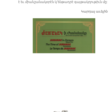
է եւ միանշանակօրէն կ՚ենթադրէ գայթակղութիւն մը:
Կարդալ աւելին
Դ