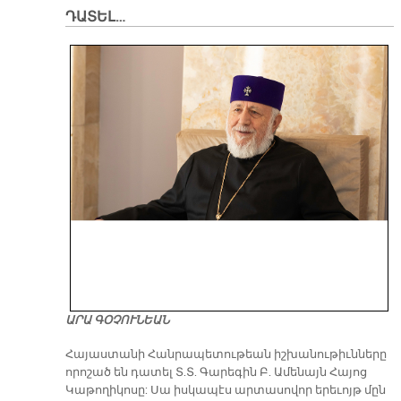
ԴԱՏԵԼ…
ԱՐԱ ԳՕՉՈՒՆԵԱՆ
​Հայաստանի Հանրապետութեան իշխանութիւնները
որոշած են դատել Տ.Տ. Գարեգին Բ. Ամենայն Հայոց
Կաթողիկոսը: Սա իսկապէս արտասովոր երեւոյթ մըն