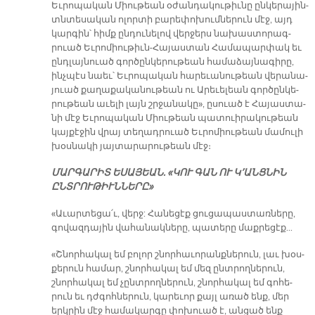
Եւ­րո­պա­կան Միու­թեան օ­ժան­դա­կու­թիւ­նը ըն­կե­րա­յին-
տնտե­սա­կան ո­լոր­տի բա­րե­փո­խում­նե­րուն մէջ, այդ
կար­գին՝ հիմք ըն­դու­նե­լով վեր­ջերս նա­խաստո­րագ­
րուած Եւ­րո­միու­թիւն-Հա­յաս­տան Հա­մա­պար­փակ եւ
ընդ­լայ­նուած գոր­ծըն­կե­րու­թեան հա­մա­ձայ­նա­գի­րը,
ինչ­պէս նաեւ՝ Եւ­րո­պա­կան հա­րե­ւա­նու­թեան վե­րա­նա­
յուած քա­ղա­քա­կա­նու­թեան ու Ա­րե­ւե­լեան գոր­ծըն­կե­
րու­թեան ա­ւե­լի լայն շրջա­նա­կը», ըսուած է Հա­յաս­տա­
նի մէջ Եւ­րո­պա­կան Միու­թեան պա­տուի­րա­կու­թեան
կայ­քէ­ջին վրայ տե­ղադ­րուած Եւ­րո­միու­թեան մա­մու­լի
խօս­նա­կի յայ­տա­րա­րու­թեան մէջ։
ՄԱՐ­ԳԱ­ՐԻՏ Ե­ՍԱ­ՅԵԱՆ. «ԿՈՒ ԳԱՆ ՈՒ Կ՚ԱՆՑ­ՆԻՆ
ԸՆՏ­ՐՈՒ­ԹԻՒՆ­ՆԵ­ՐԸ»
«Ա­ւար­տե­ցա՛ւ, վերջ: Հա­նե­ցէք ցու­ցապաս­տառ­նե­րը,
գո­վազ­դա­յին վա­հա­նակ­նե­րը, պա­տե­րը մաք­րե­ցէք...
«Շնոր­հա­կալ եմ բո­լոր շնոր­հա­ւո­րանքնե­րուն, լաւ խօս­
քե­րուն հա­մար, շնոր­հա­կալ եմ մեզ ընտ­րող­նե­րուն,
շնոր­հա­կալ եմ չընտ­րող­նե­րուն, շնոր­հա­կալ եմ գո­հե­
րուն եւ դժգոհ­նե­րուն, կա­րե­ւոր քայլ ա­ռած ենք, մեր
երկ­րին մէջ հա­մակար­գը փո­խուած է, ան­ցած ենք