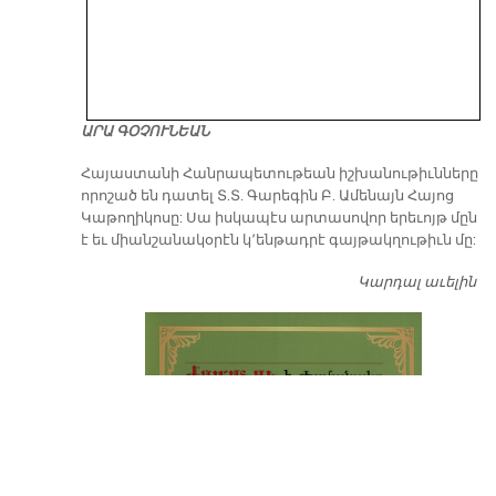
ԱՐԱ ԳՕՉՈՒՆԵԱՆ
​Հայաստանի Հանրապետութեան իշխանութիւնները
որոշած են դատել Տ.Տ. Գարեգին Բ. Ամենայն Հայոց
Կաթողիկոսը: Սա իսկապէս արտասովոր երեւոյթ մըն
է եւ միանշանակօրէն կ՚ենթադրէ գայթակղութիւն մը:
Կարդալ աւելին
Դ