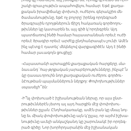
շա­կի գրաւ­չու­թիւն ա­պա­հո­վե­լու հա­մար: Ե­թէ քա­ղա­
քա­կան ի­րա­վի­ճա­կը փո­խուի, ու­ժե­րու գե­րակ­շիռ մե­
ծա­մաս­նու­թիւ­նը, ե­թէ ոչ բո­լո­րը՝ ի­րենց որ­դեգ­րած
ծրագ­րա­յին դրոյթ­նե­րուն ճիշդ հա­կա­ռակ գոր­ծո­ղու­
թիւն­ներ կը կա­տա­րեն եւ այլ գիծ կ­­՚որ­դեգ­րեն: Այդ
պատ­ճա­ռով ին­ծի հա­մար հա­յաս­տա­նեան ո­րե­ւէ ու­ժի
ո­րե­ւէ ծրա­գիր ո­րե­ւէ ար­ժէք ընդ­հան­րա­պէս չու­նի: Ա­մէն
ինչ պէտք է դա­տել՝ մեկ­նե­լով վար­քա­գի­ծէն: Այդ է ին­ծի
հա­մար լա­ւա­գոյն ցու­ցի­չը:
-Հա­յաս­տա­նի ար­տա­քին քա­ղա­քա­կան հար­ցե­րը, մա­
նա­ւանդ՝ հայ-թր­­քա­կան յա­րա­բե­րու­թիւն­նե­րը, ինչ­պէ՞ս
կը դա­սա­ւո­րուին նոր քա­ղա­քա­կան ուժե­րու գոր­ծու­
նէու­թեան պայ­ման­նե­րուն ներ­քոյ: Փո­փո­խու­թիւն­ներ
սպա­սե­լի՞ են:
-Ի՞նչ փո­խուած է իշ­խա­նու­թեան ներ­սը, որ այս ընտ­
րու­թիւն­նե­րէն յե­տոյ ալ այդ հար­ցին մէջ փո­փո­խու­
թիւն­ներ ըլ­լան: Ընդ­հա­կա­ռա­կը, ա­մէն բան կը մնայ նոյ­
նը եւ միակ փո­փո­խու­թիւ­նը այն կ­­՚ըլ­լայ, որ այժմ իշ­խա­
նու­թիւ­նը ա­ւե­լի ան­կաշ­կանդ կը շա­րու­նա­կէ իր որ­դեգ­
րած գի­ծը: Նոր խորհրդա­րա­նին մէջ իշ­խա­նա­կան