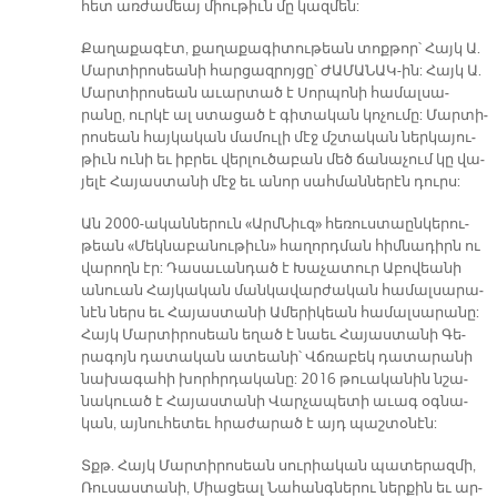
հետ առ­ժա­մեայ միու­թիւն մը կազ­մեն:
Քա­ղա­քա­գէտ, քա­ղա­քա­գի­տու­թեան տոքթոր՝ Հայկ Ա.
Մար­տի­րո­սեա­նի հար­ցազ­րոյ­ցը՝ ԺԱ­ՄԱ­ՆԱ­Կ­-ին: Հայկ Ա.
Մար­տի­րո­սեան ա­ւար­տած է Սոր­պո­նի հա­մալ­սա­
րանը, ուր­կէ ալ ստա­ցած է գի­տա­կան կո­չու­մը: Մար­տի­
րո­սեան հայ­կա­կան մա­մու­լի մէջ մշտա­կան ներ­կա­յու­
թիւն ու­նի եւ իբ­րեւ վեր­լու­ծա­բան մեծ ճա­նա­չում կը վա­
յե­լէ Հա­յաս­տա­նի մէջ եւ ա­նոր սահ­ման­նե­րէն դուրս:
Ան 2000-ա­կան­նե­րուն «Արմ­Նիւզ» հե­ռուս­տաըն­կե­րու­
թեան «Մեկ­նա­բա­նու­թիւ­ն» հա­ղորդ­ման հիմ­նադիրն ու
վա­րողն էր: Դա­սա­ւան­դած է Խա­չա­տուր Ա­բո­վեա­նի
անուան Հայ­կա­կան ման­կա­վար­ժա­կան հա­մալ­սա­րա­
նէն ներս եւ Հա­յաս­տա­նի Ա­մե­րի­կեան հա­մալ­սա­րա­նը:
Հայկ Մար­տի­րո­սեան ե­ղած է նաեւ Հա­յաս­տա­նի Գե­
րա­գոյն դա­տա­կան ա­տեա­նի՝ Վճռա­բեկ դա­տա­րա­նի
նա­խա­գա­հի խորհր­դա­կա­նը: 2016 թուա­կա­նին նշա­
նա­կուած է Հա­յաս­տա­նի Վար­չա­պե­տի ա­ւագ օգ­նա­
կան, այ­նու­հե­տեւ հրա­ժա­րած է այդ պաշ­տօ­նէն:
Տքթ. Հայկ Մար­տի­րո­սեա­ն սու­րիա­կան պա­տե­րազ­մի,
Ռու­սաս­տա­նի, Միա­ցեալ Նա­հանգ­նե­րու ներ­քին եւ ար­