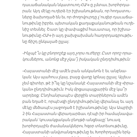
դա­ւա­ճա­նա­կան նկա­տուող ՀԱ­Կ­-ը չմտաւ խորհրդա­
րան: Այդ մէ­կը ու­ղերձ էր իշ­խա­նու­թեան, որ հո­ղա­տու­
նե­րը ձա­խո­ղած են եւ որ ժո­ղո­վուր­դը չ­­՚ու­զեր դա­ւա­ճա­
նու­թիւ­նը իբ­րեւ պե­տա­կան քա­ղա­քա­կա­նու­թեան ու­ղե­
նիշ տես­նել: Շատ կը փա­փա­քիմ հա­ւա­տալ, որ իշ­խա­
նու­թիւ­նը ՀԱ­Կ­-ի այդ ջախ­ջախ­ման հա­ղոր­դագ­րու­թիւ­
նը ճիշդ ըն­կա­լած ըլ­լայ:
-Ինչ­պէ՞ս կը բնո­րո­շէք այդ չորս ու­ժե­րը: Ըստ որոշ ո­րա­
կում­նե­րու, ա­նոնց մէջ չկա՞յ իս­կա­կան ընդ­դի­մու­թիւն:
-Հա­յաս­տա­նի մէջ ա­մէն բան ան­կա­նոն է եւ անբ­նա­
կան: Այս պա­հուս չկայ, բայց վա­ղը կրնայ ըլ­լալ: Այ­լեւս
չեմ գի­տեր, թէ ի՞նչ կը նշա­նա­կէ Հա­յաս­տա­նի մէջ «ի­րա­
կա­ն» ընդ­դի­մու­թիւն: Իսկ մրցա­պայ­քա­րին մէջ կա՞ր
ար­դեօք: Ընդ­հան­րա­պէս վեր­ջին տա­րի­նե­րուն ամէն
բան ե­ղած է, որ­պէս­զի ընդ­դի­մու­թիւ­նը վե­րա­նայ եւ այդ
մէ­կը մե­ծա­պէս յա­ջո­ղած է իշ­խա­նու­թիւ­նը: Այս Ապ­րի­լի
2-ին Հա­յաս­տա­ն վե­րա­դար­ձաւ դէ­պի իր համայ­նա­վա­
րա­կան՝ կու­սակ­ցա­կան բնոյ­թի ան­ցեա­լը՝ նուազ
խորհր­դա­յին ժա­մա­նակ­նե­րու հզօր տնտե­սու­թիւ­նը,
Հա­յաս­տա­նի անվ­տան­գու­թիւ­նը եւ Խորհր­դա­յին երկ­