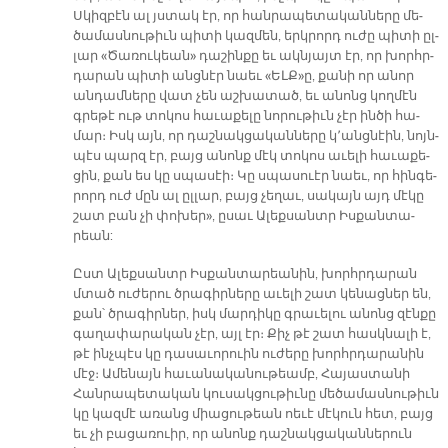
Սկիզ­բէն ալ յստակ էր, որ հան­րա­պե­տա­կան­նե­րը մե­
ծա­մաս­նու­թիւն պի­տի կազ­մեն, երկ­րորդ ու­ժը պի­տի ըլ­
լար «Ծա­ռու­կեա­ն» դա­շին­քը եւ ակն­յայտ էր, որ խորհր­
դա­րան պի­տի անց­նէր նաեւ «ԵԼՔ»ը, քա­նի որ ա­նոր
ան­դամ­նե­րը վատ չեն աշ­խա­տած, եւ ա­նոնց կող­մէն
գրե­թէ ութ տո­կոս հա­ւա­քե­լը նո­րու­թիւն չէր ին­ծի հա­
մար։ Իսկ այն, որ դաշ­նակ­ցա­կան­նե­րը կ­­՚անց­նէին, նոյն­
պէս պարզ էր, բայց ա­նոնք մէկ տո­կոս ա­ւե­լի հա­ւա­քե­
ցին, քան ես կը սպա­սէի։ Կը սպա­սուէր նաեւ, որ հին­գե­
րորդ ուժ մըն ալ ըլ­լար, բայց չե­ղաւ, սա­կայն այդ մէ­կը
շատ բան չի փո­խե­ր», ը­սաւ Ա­լեքսանտր Իս­քան­տա­
րեան:
Ըստ Ա­լեք­սանտր Իս­քան­տա­րեա­նին, խորհր­դա­րան
մտած ու­ժե­րու ծրա­գիր­նե­րը ա­ւե­լի շատ կե­նաց­ներ են,
քան՝ ծրա­գիր­ներ, իսկ մար­դի­կը գրա­ւե­լու ա­նոնց զէն­քը
գա­ղա­փա­րա­կան չէր, այլ էր։ Քիչ թէ շատ հասկ­նա­լի է,
թէ ինչ­պէս կը դա­սա­ւո­րուին ու­ժե­րը խորհր­դա­րա­նին
մէջ։ Ա­մե­նայն հա­ւա­նա­կա­նու­թեամբ, Հա­յաս­տա­նի
Հան­րա­պե­տա­կան կու­սակ­ցու­թիւ­նը մե­ծա­մաս­նու­թիւն
կը կազ­մէ ա­ռանց միա­ցու­թեան ոե­ւէ մէ­կուն հետ, բայց
եւ չի բա­ցա­ռուիր, որ ա­նոնք դաշ­նակ­ցա­կան­նե­րուն