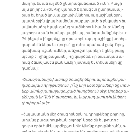
մա­դիր, եւ ան ալ մեծ ընտ­րա­զան­գուած ու­նի: Բա­ցի
այս բո­լո­րէն, «ԵԼՔ»ը վա­րած է գրա­գէտ ընտ­րա­պայ­
քար եւ ե­ղած կու­սակ­ցու­թիւն­նե­րու ու դա­շինք­նե­րու
պատ­կե­րին վրայ հա­մե­մա­տա­բար ա­ւե­լի ըն­կա­լե­լի եւ
ակ­նա­հա­ճոյ է լայն զան­գուած­նե­րուն հա­մար: Ա­նոնց
յա­ջո­ղու­թեան հա­մար կա­յին այլ հան­գա­մանք­ներ եւս:
Թէ ինչ­պէս ինք­զինք կը դրսե­ւո­րէ այդ դա­շին­քը խորհր­
դա­րա­նէն ներս եւ դուրս՝ կը դժուարա­նամ ը­սել: Ո­րոշ
կան­խա­գու­շա­կում­ներ, ան­շուշտ կա­րե­լի է ը­նել, բայց
պէտք է ո­չինչ բա­ցա­ռել: Կը կար­ծեմ, որ բա­ւա­կան ա­
րագ ձե­ւով ա­մէն բան ա­ւե­լի յստակ եւ տե­սա­նե­լի կը
դառ­նայ:
-Ծա­նօ­թա­նա­լով ա­նոնց ծրա­գիր­նե­րու ար­տաքին քա­
ղա­քա­կան դրոյթ­նե­րուն, ի՞նչ նոր մօ­տե­ցում­ներ կը տես­
նէք ա­նոնց յա­ռա­ջա­ցու­ցած հար­ցե­րուն մէջ: Ար­դեօք ա­
մէն բան նո՞յնն է՝ բառե­րու եւ նա­խա­դա­սու­թիւն­նե­րու
փո­փոխ­մամբ:
-Հա­յաս­տա­նի մէջ ծրա­գիր­ներն ու դրոյթ­նե­րը բո­լո՛րը,
ա­ռանց բա­ցա­ռու­թեան բո­լո­րը՝ կեղծ են եւ թուղ­թէ
դուրս ո­րե­ւէ մէկ ար­ժէք չու­նին: Ա­նոնք դրոյթ­ներ չեն, ո­
րոնց կը հե­տե­ւին, այլ խօս­քեր են, ո­րոնք գրուած են ո­րո­