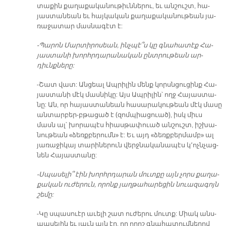
տա­քին քա­ղա­քա­կա­նու­թիւն­նե­րու, եւ ան­շուշտ, հա­
յաս­տա­նեան եւ հայ­կա­կան քա­ղա­քա­կա­նու­թեան յա­
ռա­ջա­տար մաս­նա­գէտ է:
-Պա­րոն Մար­տի­րո­սեան, ինչ­պէ՞ս կը գնա­հատէք Հա­
յաս­տա­նի խորհր­դա­րա­նա­կան ընտ­րու­թեան ար­
դիւնք­նե­րը:
-Շատ վատ: Ան­ցեալ Ապ­րի­լին մենք կորսն­ցու­ցինք Հա­
յաս­տա­նի մէկ մաս­նի­կը: Այս Ապ­րի­լին՝ ողջ Հա­յաս­տա­
նը: Ան, որ հա­յաս­տա­նեան հա­սա­րա­կու­թեան մէկ մա­սը
ան­տար­բեր-բթա­ցած է (զոմ­պիա­ցուած), իսկ միւս
մասն ալ՝ խո­րա­պէս հիաս­թա­փուած ան­շուշտ, իշ­խա­
նու­թեան «ձեռք­բե­րում­ն» է: Եւ այդ «ձեռք­բեր­մամ­բ» ալ
յա­ռա­ջի­կայ տա­րի­նե­րուն վերջ­նա­կա­նա­պէս կ՚ոչն­չաց­
նեն Հա­յաս­տա­նը:
-Սպա­սե­լի՞ էին խորհր­դա­րան մուտ­քը այն չորս քա­ղա­
քա­կան ու­ժե­րուն, ո­րոնք յաղ­թա­հա­րե­ցին նուա­զա­գոյն
շե­մը:
-Կը սպա­սուէր ա­ւե­լի շատ ու­ժե­րու մուտք: Միակ անս­
պա­սե­լին եւ լաւն այն էր, որ ո­րոշ գնա­հա­տում­նե­րով