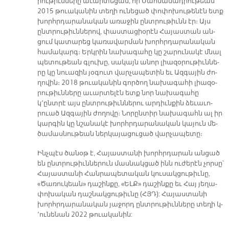
րու­թիւն­նե­րը ա­ւար­տե­ցան, որ Սահ­մա­նադ­րու­թեան՝
2015 թուա­կա­նին տե­ղի ու­նե­ցած փո­փո­խու­թե­նէն ետք
խորհր­դա­րա­նա­կան ա­ռա­ջին ընտ­րու­թիւնն էր։ Այս
ընտ­րու­թիւն­նե­րով, փաս­տա­ցիօ­րէն Հա­յաս­տան ան­
ցում կա­տա­րեց կա­ռա­վար­ման խորհր­դա­րա­նա­կան
հա­մա­կարգ։ Երկ­րին նա­խա­գա­հը կը շա­րու­նա­կէ մնալ
պե­տու­թեան գլու­խը, սա­կայն ա­նոր լիա­զօ­րու­թիւն­նե­
րը կը նուա­զին յօ­գուտ վար­չա­պե­տին եւ Ազ­գա­յին ժո­
ղո­վին։ 2018 թուա­կա­նին գոր­ծող նա­խա­գա­հի լիա­զօ­
րու­թիւն­նե­րը ա­ւար­տե­լէն ետք նոր նա­խա­գա­հը
կ՚ընտրէ այս ընտ­րու­թիւն­նե­րու ար­դիւն­քին ձե­ւա­ւո­
րուած Ազ­գա­յին ժո­ղո­վը։ Նո­րըն­տիր նա­խա­գահն ալ իր
կար­գին կը նշա­նա­կէ խորհր­դա­րա­նա­կան կա­յուն մե­
ծա­մաս­նու­թեան ներ­կա­յա­ցու­ցած վար­չա­պե­տը։
Ինչ­պէս ծա­նօթ է, Հա­յաս­տա­նի խորհրդա­րան ան­ցած
են ընտ­րու­թիւն­նե­րուն մասնակ­ցած ի­նն ու­ժե­րէն չոր­սը՝
Հա­յաս­տա­նի Հան­րա­պե­տա­կան կու­սակ­ցու­թիւ­նը,
«Ծա­ռու­կեա­ն» դա­շին­քը, «ԵԼՔ» դա­շին­քը եւ Հայ յեղա­
փո­խա­կան դաշ­նակ­ցու­թիւ­նը (ՀՅԴ): Հա­յաս­տա­նի
խորհր­դա­րա­նա­կան յա­ջորդ ընտ­րու­թիւն­նե­րը տե­ղի կ­­
՚ու­նե­նան 2022 թուա­կա­նին: