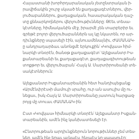
Հա­յաս­տա­նի խորհր­դա­րա­նա­կան յե­տընտ­րա­կան ի­
րա­վի­ճա­կին շուրջ սկսած են քա­ղա­քա­գէտ­նե­րու, վեր­
լու­ծա­բան­նե­րու, քա­ղա­քա­կան, հա­սա­րա­կա­կան դաշ­
տը քննար­կող­նե­րու վեր­լու­ծու­թիւն­նե­րը: Թէեւ տե­սա­
կէտ­նե­րը, հիմ­նա­կա­նին մէջ, ի­րար­մէ չեն տար­բե­րիր եւ
գրե­թէ բո­լոր վեր­լու­ծա­բան­ներն ալ կը նկա­տեն, որ ար­
դիւնք­նե­րը սպա­սե­լի էին, այ­նուա­մե­նայ­նիւ, ԺԱ­ՄԱՆԱ­Կ­-
ը անդ­րա­դար­ձաւ ա­նոնց­մէ եր­կու­քին՝ «Կով­կա­ս» հիմ­
նար­կի տնօ­րէն, ծա­նօթ քա­ղա­քա­գէտ՝ Ա­լեքսանտր Իս­
քան­տա­րեա­նի եւ քա­ղա­քա­գէտ, քա­ղա­քա­գի­տու­թեան
տոք­թոր եւ վեր­լու­ծա­բան՝ Հայկ Ա. Մար­տի­րո­սեա­նի տե­
սա­կէտ­նե­րուն:
Ա­լեք­սանտր Իս­քան­տա­րեա­նին հետ հան­դի­պե­ցանք
«Ար­մէնփ­րէ­ս­»ի մա­մու­լի սրա­հը, ուր ան ա­սու­լիս մը ու­
նե­ցաւ, իսկ Հայկ Ա. Մար­տի­րո­սեա­նը յա­տուկ հար­ցազ­
րոյց մը տուաւ ԺԱ­ՄԱ­ՆԱ­Կ­-ին:
Ըստ «Կով­կա­ս» հիմ­նար­կի տնօ­րէն՝ Ա­լեք­սանտր Իս­քան­
տա­րեա­նին, ա­մէն ինչ կան­խա­տե­սե­լի էր.
«Ընտ­րու­թեան ար­դիւնք­նե­րուն նո­րու­թիւն­ներ չեմ տես­
ներ, ա­մէն ինչ ե­ղաւ այն­պէս, ինչ­պէս կը սպա­սուէր: