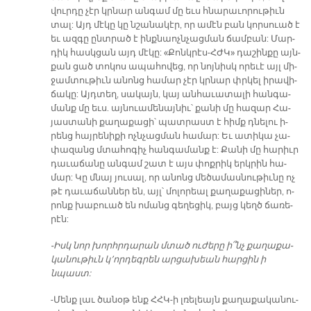
վուր­դը չէր կրնար ան­գամ մը եւս հնա­րա­ւո­րու­թիւն
տալ: Այդ մէ­կը կը նշա­նա­կէր, որ ա­մէն բան կոր­սուած է
եւ ազ­գը ընտ­րած է ինք­նաոչն­չաց­ման ճամ­բան: Մար­
դիկ հասկ­ցան այդ մէ­կը: «Քոնկ­րէս-ՀԺԿ» դա­շին­քը այն­
քան ցած տո­կոս ա­պա­հո­վեց, որ նոյ­նիսկ ո­րե­ւէ այլ մի­
ջամ­տու­թիւն ա­նոնց հա­մար չէր կրնար փրկել ի­րա­վի­
ճա­կը: Այդ­տեղ, սա­կայն, կայ ան­հա­ւա­տա­լի հան­գա­
մանք մը եւս. այ­նուա­մե­նայ­նիւ՝ քա­նի մը հա­զար Հա­
յաս­տա­նի քա­ղա­քա­ցի՝ պատ­րաստ է հիմք դնե­լու ի­
րենց հայ­րե­նի­քի ոչն­չաց­ման հա­մար: Եւ ա­տի­կա չա­
փա­զանց մտա­հո­գիչ հան­գա­մանք է: Քա­նի մը հա­րիւր
դա­ւա­ճա­նը ան­գամ շատ է այս փոք­րիկ երկ­րին հա­
մար: Կը մնայ յու­սալ, որ ա­նոնց մե­ծա­մաս­նու­թիւ­նը ոչ
թէ դա­ւա­ճան­ներ են, այլ՝ մո­լո­րեալ քա­ղա­քա­ցի­ներ, ո­
րոնք խա­բուած են ո­մանց գե­ղե­ցիկ, բայց կեղծ ճա­ռե­
րէն:
-Իսկ նոր խորհր­դա­րան մտած ու­ժե­րը ի՞նչ քաղա­քա­
կա­նու­թիւն կ­­՚որ­դեգ­րեն ար­ցա­խեան հար­ցին ի
նպաստ:
-Մենք լաւ ծա­նօթ ենք ՀՀԿ­-ի լռե­լեայն քա­ղա­քա­կա­նու­