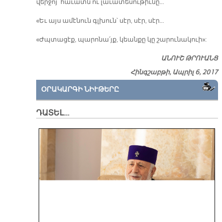
վեր­ջոյ՝ հա­ւատն ու լա­ւա­տե­սու­թիւ­նը...
«Եւ այս ա­մէ­նուն գլխուն՝ սէր, սէր, սէր...
«Ժպտա­ցէք, պա­րո­նա՛յք, կեան­քը կը շա­րու­նա­կուի»:
ԱՆՈՒՇ ԹՐՈՒԱՆՑ
Հինգշաբթի, Ապրիլ 6, 2017
ՕՐԱԿԱՐԳԻ ՆԻՒԹԵՐԸ
ԴԱՏԵԼ…