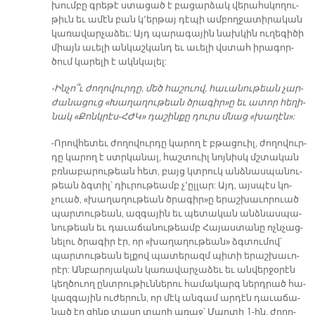
խում­բը գրե­թէ ստա­ցած է բա­ցար­ձակ վե­րահս­կո­ղու­
թիւն եւ ա­մէն բան կ­­՚եր­թայ դէ­պի ամ­բող­ջա­տի­րա­կան
կա­ռա­վար­չա­ձեւ: Այդ պա­րա­գա­յին նախ­կին ու­ղե­գի­ծի
միայն ա­ւե­լի ան­կաշ­կանդ եւ ա­ւե­լի վստահ ի­րա­գոր­
ծում կա­րե­լի է ակն­կա­լել:
-Ին­չո՞ւ ժո­ղո­վուր­դը, մեծ հա­շուով, հա­ւա­նութեան չար­
ժա­նա­ցուց «Խա­ղա­ղու­թեան ծրա­գի­ր­»ը եւ ա­տոր հե­ղի­
նակ «Քոնկ­րէս-ՀԺԿ» դա­շին­քը դուրս մնաց «խա­ղէ­ն»:
-Ո­րով­հե­տեւ ժո­ղո­վուր­դը կա­րող է բթացուիլ, ժո­ղո­վուր­
դը կա­րող է ստրկա­նալ, հաշ­տուիլ նոյ­նիսկ մշտա­կան
բռնա­բա­րու­թեան հետ, բայց կտրուկ անձ­նաս­պա­նու­
թեան ձգտիլ՝ դիւ­րու­թեամբ չ՚ըլ­լար: Այդ, այս­պէս կո­
չուած, «խա­ղա­ղու­թեա­ն ծ­րա­գի­ր­»ը ե­րաշ­խա­ւո­րուած
պար­տու­թեան, ազ­գա­յին եւ պե­տա­կան անձ­նաս­պա­
նու­թեան եւ դա­ւա­ճա­նու­թեամբ Հա­յաս­տա­նը ոչն­չաց­
նե­լու ծրա­գիր էր, որ «խա­ղա­ղու­թեա­ն» ձգտու­մով՝
պար­տու­թեան ել­քով պա­տե­րազմ պի­տի ե­րաշ­խա­ւո­
րէր: Ան­բա­րո­յա­կան կա­ռա­վար­չա­ձեւ եւ ան­վեր­ջօ­րէն
կեղ­ծուող ընտ­րու­թիւն­նե­րու հա­մա­կարգ ներդ­րած հա­
կազ­գա­յին ու­ժե­րուն, որ մէկ ան­գամ ար­դէն դա­ւա­ճա­
նած էր զինք տա­սը տա­րի ա­ռաջ՝ Մար­տի 1-ին, ժո­ղո­