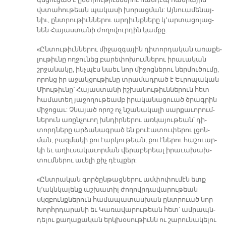
վստա­հու­թեան պա­կա­սի խո­րաց­ման: Այ­նուա­մե­նայ­
նիւ, ընտ­րութիւն­նե­րու ար­դիւնք­նե­րը կ՚ար­տա­ցո­լաց­
նեն Հա­յաս­տա­նի ժո­ղո­վուր­դին կամ­քը:
«Ըն­տու­թիւն­նե­րու մի­ջազ­գա­յին դի­տոր­դա­կան ա­ռա­քե­
լու­թիւ­նը ող­ջու­նեց բա­րեփո­խում­նե­րու ի­րա­ւա­կան
շրջա­նա­կը, ինչ­պէս նաեւ նոր մի­ջոց­նե­րու ներ­մու­ծումը,
ո­րոնց իր ա­ջակ­ցու­թիւ­նը տրա­մադ­րած է Եւ­րո­պա­կան
Միու­թիւ­նը՝ Հա­յաս­տա­նի իշխա­նու­թիւն­նե­րուն հետ
հա­մա­տեղ յա­ջո­ղու­թեամբ ի­րա­կա­նա­ցուած ծրագ­րին
մի­ջո­ցաւ: Չնա­յած ո­րոշ ոչ նշա­նա­կա­լի սար­քա­ւո­րում­
նե­րուն ա­ռըն­չուող խնդիր­նե­րու առ­կայու­թեան՝ դի­
տորդ­նե­րը ար­ձա­նագ­րած են քուէա­տու­փե­րու լցոն­
ման, բազ­մա­կի քուէարկու­թեան, քուէ­նե­րու հա­շուար­
կի եւ ա­ղիւ­սա­կա­ւոր­ման վե­րա­բե­րեալ ի­րա­ւախախ­
տում­նե­րու ա­ւե­լի քիչ դէպ­քեր:
«Ընտ­րա­կան գոր­ծըն­թաց­նե­րու ամ­փո­փու­մէն ետք
կ՚ակն­կա­լենք աշ­խա­տիլ ժո­ղովրդա­վա­րու­թեան
սկզբունք­նե­րուն հա­մա­պա­տաս­խան ընտ­րուած նոր
Խորհր­դարա­նի եւ Կա­ռա­վա­րու­թեան հետ՝ ամ­րապն­
դե­լու քա­ղա­քա­կան երկ­խօ­սու­թիւնն ու շա­րու­նա­կե­լու