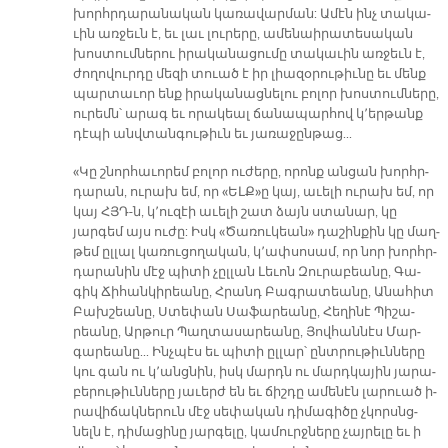
խորհր­դա­րա­նա­կան կա­ռա­վար­ման: Ա­մէն ինչ տա­կա­
ւին առ­ջեւն է, եւ լաւ լու­րե­րը, ա­մե­նաի­րա­տե­սա­կան
խոս­տում­նե­րու ի­րա­կա­նա­ցու­մը տա­կա­ւին առ­ջեւն է,
ժո­ղո­վուրդը մե­զի տուած է իր լիա­զօ­րու­թիւ­նը եւ մենք
պար­տա­ւոր ենք ի­րա­կա­նաց­նե­լու բո­լոր խոս­տում­նե­րը,
ու­րեմն՝ ա­րագ եւ ո­րա­կեալ ճա­նա­պար­հով կ­­՚եր­թանք
դէ­պի անվտան­գու­թիւն եւ յա­ռա­ջըն­թաց...
«Կը շնոր­հա­ւո­րեմ բո­լոր ու­ժե­րը, ո­րոնք ան­ցան խորհր­
դա­րան, ու­րախ եմ, որ «ԵԼՔ­»ը կայ, ա­ւե­լի ու­րախ եմ, որ
կայ ՀՅԴ-ն, կ­­՚ու­զէի ա­ւե­լի շատ ձայն ստա­նար, կը
յարգեմ այս ու­ժը: Իսկ «Ծա­ռու­կեան» դա­շին­ք­ին կը մաղ­
թեմ ըլ­լալ կա­ռու­ցո­ղա­կան, կ­­՚ափ­սո­սամ, որ նոր խորհր­
դա­րա­նին մէջ պի­տի չըլ­լան Լե­ւոն Զու­րա­բեա­նը, Գա­
գիկ Ճի­հան­կի­րեա­նը, Հրանդ Բագ­րա­տեա­նը, Ա­նա­հիտ
Բախ­շեա­նը, Ստե­փան Սա­ֆա­րեանը, Հե­ղի­նէ Պի­շա­
րեա­նը, Ար­թուր Պաղ­տա­սա­րեա­նը, Յով­հան­նէս Մար­
գա­րեա­նը... Ինչ­պէս եւ պի­տի ըլ­լար՝ ընտ­րու­թիւն­նե­րը
կու գան ու կ­­՚անց­նին, իսկ մարդն ու մարդ­կա­յին յա­րա­
բե­րու­թիւն­նե­րը յա­ւերժ են եւ ճիշ­դը ա­մե­նէն լա­րուած ի­
րա­վի­ճակ­նե­րուն մէջ սեփա­կան դի­մա­գի­ծը չկորսնց­
նելն է, դի­մա­ցի­նը յար­գե­լը, կա­մուրջ­նե­րը չայ­րե­լը եւ ի