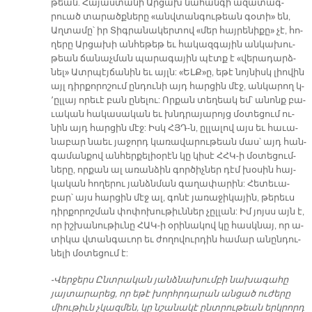
թեան. Հա­յաս­տա­նի Ար­ցախ նա­հան­գի ա­զա­տագ­
րուած տա­րածք­նե­րը «անվ­տան­գու­թեան գօ­տի» են,
Աղ­տա­մը՝ իր Տիգ­րա­նա­կեր­տով «մեր հայ­րե­նի­քը» չէ, հո­
ղե­րը Ար­ցա­խի ան­հե­թեթ եւ հա­կազ­գա­յին ան­կա­խու­
թեան ճա­նաչ­ման պա­րա­գա­յին պէտք է «վե­րա­դարձ­
նե­լ» Ատր­պէյ­ճա­նին եւ այլն: «ԵԼ­Ք­»ը, ե­թէ նոյ­նիսկ լիո­վին
այլ դիր­քո­րո­շում ըն­դու­նի այդ հար­ցին մէջ, ան­կա­րող կ­­
՚ըլ­լայ ո­րե­ւէ բան ը­նե­լու: Որ­քան տե­ղեակ եմ՝ ա­նոնք բա­
ւա­կան հա­կա­սա­կան եւ խնդրա­յա­րոյց մօ­տե­ցում ու­
նին այդ հար­ցին մէջ: Իսկ ՀՅԴ-ն, ըլ­լա­լով այս եւ հա­ւա­
նա­բար նաեւ յա­ջորդ կա­ռա­վա­րու­թեան մաս՝ այդ հան­
գա­ման­քով ան­հեր­քե­լիօ­րէն կը կի­սէ ՀՀԿ­-ի մօ­տե­ցում­
նե­րը, որ­քան ալ ա­ռան­ձին գոր­ծիչ­ներ դէմ խօ­սին հայ­
կա­կան հո­ղե­րու յանձն­ման գա­ղա­փա­րին: Հե­տե­ւա­
բար՝ այս հար­ցին մէջ ալ, գո­նէ յա­ռա­ջի­կա­յին, թե­րեւս
դիր­քո­րոշ­ման փո­փո­խու­թիւն­ներ չըլ­լան: Իմ յոյսս այն է,
որ իշ­խա­նու­թիւ­նը ՀԱ­Կ­-ի օ­րի­նա­կով կը հասկ­նայ, որ ա­
տի­կա վտան­գա­ւոր եւ ժո­ղո­վուր­դին հա­մար ա­նըն­դու­
նե­լի մօ­տե­ցում է:
-Վեր­ջերս Ընտ­րա­կան յանձ­նա­խում­բի նա­խագա­հը
յայ­տա­րա­րեց, որ ե­թէ խորհր­դա­րան ան­ցած ու­ժե­րը
միու­թիւն չկազ­մեն, կը նշա­նա­կէ ընտ­րու­թեան երկ­րորդ