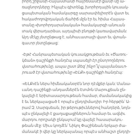
րորդ շրջա­նի Հա­յաս­տա­նի հայ­րե­նա­սէր քա­նի մը ա­
ռաջ­նորդ­նե­րը: Ինչ­պէս գի­տենք, խորհր­դա­յին կու­սակ­
ցա­պե­տա­կան հա­մա­կար­գը սար­սա­փե­լիօ­րէն վատ եւ
հա­կա­ժո­ղովր­դա­կան ճա­հիճ մըն էր եւ հի­մա Հա­յաս­
տա­նը «խորհր­դա­րա­նա­կա­ն» հա­մա­կար­գի ա­նուան
տակ վե­րա­դար­ձաւ այդ­պի­սի բնոյ­թի կա­ռա­վար­ման:
Այդ մէ­կը յե­տըն­թաց է, ան­հա­ւա­տա­լի վատ եւ վտան­
գա­ւոր յե­տըն­թաց:
-Ե­թէ Հան­րա­պե­տա­կան կու­սակ­ցու­թեան եւ «Ծա­ռու­
կեան» դա­շին­քի հան­դէպ սպա­սե­լի էր ընտ­րող­նե­րու
վստահու­թիւ­նը, ա­պա ըստ Ձեզ՝ ին­չո՞վ պայ­մա­նա­ւո­
րուած էր վստա­հու­թիւ­նը «ԵԼ­Ք» դա­շին­քի հան­դէպ:
-«ԵԼՔ»էն ներս հիմ­նա­կա­նօ­րէն նոր դէմ­քեր կան: Մա­նա­
ւանդ դա­շին­քի ան­դամ­նե­րէն Էտ­մոն Մա­րու­քեան ըն­
կա­լե­լի է ե­րի­տա­սար­դու­թեան հա­մար, ժա­մա­նա­կա­կից
է եւ ներ­կա­յա­ցած է որ­պէս ընդ­դի­մա­դիր: Իր հեր­թին՝ Ա­
րամ Զ. Սարգ­սեա­ն, իր թե­րու­թիւն­նե­րով հան­դերձ, նոյն­
պէս ըն­կա­լե­լի է քա­ղա­քա­ցի­նե­րուն հա­մար եւ ազ­նիւ
մար­դու ո­րո­շա­կի ըն­կա­լում կը վա­յե­լէ հա­սա­րա­կու­
թեան մէջ: Միւս կող­մէն՝ Նի­կոլ Փա­շի­նեան եր­կար ժա­
մա­նա­կէ ի վեր կը ներ­կա­յա­նայ որ­պէս ան­հաշտ ընդ­դի­