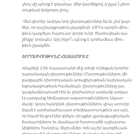
փուլ մը պէտք է գո­յա­նայ: Ձեր կար­ծի­քով, կ­­՚ըլ­լա՞յ ընտ­
րու­թեան երկ­րորդ փուլ:
-Չեմ գի­տեր: Ա­սի­կա նոր ընտ­րու­թիւն­ներ են եւ չեմ կար­
ծեր, որ դաշ­նակ­ցու­թիւն չկազ­մուի: ՀՅԴ-ն ար­դէն միու­
թիւն կազ­մե­լու հա­րուստ փորձ ու­նի: Ծա­ռու­կեան դա­
շին­քը՝ նոյն­պէս: Այդ ին­չո՞ւ պէտք է առ­ժա­մեայ միու­
թիւն չկազ­մեն:
Ե­ՒՐՈՄԻՈՒԹԻՒՆԸ ՀԵ­ՏԱ­ՄՈՒՏ Է
«Ապ­րի­լի 2-ին Հա­յաս­տա­նի մէջ տե­ղի ունե­ցան խորհր­
դա­րա­նա­կան ընտ­րու­թիւն­ներ: Ընտ­րու­թիւն­նե­րու մի­
ջազ­գա­յին դիտոր­դա­կան ա­ռա­քե­լու­թեան նախ­նա­կան
եզ­րակա­ցու­թեան հա­մա­ձայն՝ ընտ­րու­թիւն­նե­րը լաւ
կազ­մա­կեր­պուած էին եւ ընդ­հա­նուր առմամբ առ­կայ
էր յար­գանք հիմ­նա­րար ա­զա­տու­թիւն­նե­րու նկատ­
մամբ: Այ­դու­հանդերձ, ընտ­րու­թիւն­նե­րու վրայ ստուեր
ձգած է ար­ժա­նա­հա­ւատ տե­ղե­կա­տուու­թիւն առ այն,
որ ե­ղած են քուէ­ներ գնե­լու դէպ­քեր, քա­ղա­քա­ցիա­կան
ծա­ռա­յող­նե­րու եւ մաս­նա­ւոր հա­տուա­ծի աշ­խա­տա­
կից­ներու հան­դէպ ճնշում­ներ, որն ալ իր կար­գին յան­
գե­ցու­ցած է ընտ­րու­թիւն­նե­րու հան­դէպ հան­րա­յին