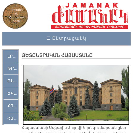
Կիրակի
9,
Օգոստոս
2026
☰ Ընտրացանկ
ՅԵՏԸՆՏՐԱԿԱՆ ՀԱՅԱՍՏԱՆԸ
ԼՐԱՀՈՍ
ԹՐՔԱՀԱՅ ԿԵԱՆՔ
ԸՆԿԵՐԱՄՇԱԿՈՒԹԱՅԻՆ
ԵԿԵՂԵՑԱԿԱՆ
ՀՈԳԵՄՏԱՒՈՐ
ՀԱՐԹԱԿ
Հա­յաս­տա­նի Ազ­գա­յին ժո­ղո­վի 6-րդ գու­մար­ման ընտ­