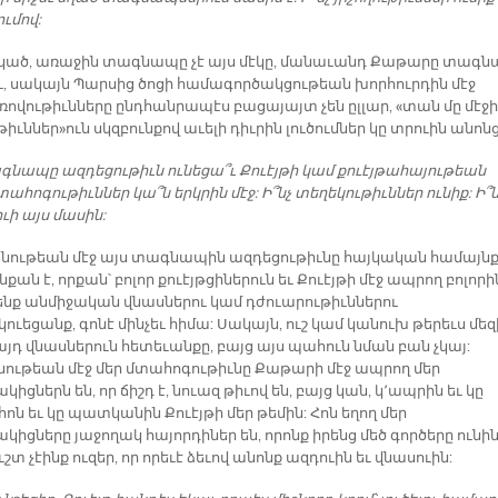
ւմով:
կած, առաջին տագնապը չէ այս մէկը, մանաւանդ Քաթարը տագ
ւ, սակայն Պարսից ծոցի համագործակցութեան խորհուրդին մէջ
ռովութիւնները ընդհանրապէս բացայայտ չեն ըլլար, «տան մը մէջի
իւններ»ուն սկզբունքով աւելի դիւրին լուծումներ կը տրուին անոնց
ագնապը ազդեցութիւն ունեցա՞ւ Քուէյթի կամ քուէյթահայութեան
տահոգութիւններ կա՞ն երկրին մէջ: Ի՞նչ տեղեկութիւններ ունիք: Ի՞ն
ւի այս մասին:
նութեան մէջ այս տագնապին ազդեցութիւնը հայկական համայն
նքան է, որքան՝ բոլոր քուէյթցիներուն եւ Քուէյթի մէջ ապրող բոլորի
Մենք անմիջական վնասներու կամ դժուարութիւններու
ուեցանք, գոնէ մինչեւ հիմա: Սակայն, ուշ կամ կանուխ թերեւս մեզ
յդ վնասներուն հետեւանքը, բայց այս պահուն նման բան չկայ:
ութեան մէջ մեր մտահոգութիւնը Քաթարի մէջ ապրող մեր
կիցներն են, որ ճիշդ է, նուազ թիւով են, բայց կան, կ՚ապրին եւ կը
հոն եւ կը պատկանին Քուէյթի մեր թեմին: Հոն եղող մեր
կիցները յաջողակ հայորդիներ են, որոնք իրենց մեծ գործերը ունին
ւշտ չէինք ուզեր, որ որեւէ ձեւով անոնք ազդուին եւ վնասուին: