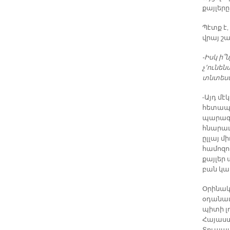
քայլերը
Պէտք է,
վրայ շա
-Իսկ ի
չ՚ունեն
տնտեսա
-Այդ մ
հետապն
պարագա
հնարաւո
ըլլայ մ
համոզու
քայլեր 
բան կա
Օրինակ
օդանաւա
պիտի լո
Հայաստա