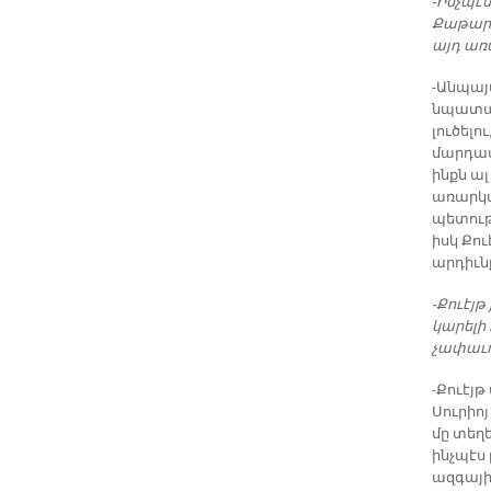
-Ինչպէս
Քաթարի
այդ առ
-Անպայ
նպատակ
լուծելո
մարդաս
ինքն ալ
առարկա
պետութի
իսկ Քո
արդիւն
-Քուէյթ
կարելի 
չափաւո
-Քուէյթ
Սուրիո
մը տեղ
ինչպէս 
ազգային