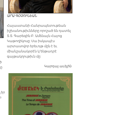
ԱՐԱ ԳՕՉՈՒՆԵԱՆ
​Հայաստանի Հանրապետութեան
իշխանութիւնները որոշած են դատել
Տ.Տ. Գարեգին Բ. Ամենայն Հայոց
Կաթողիկոսը: Սա իսկապէս
արտասովոր երեւոյթ մըն է եւ
միանշանակօրէն կ՚ենթադրէ
գայթակղութիւն մը:
նի
Կարդալ աւելին
Դատել…
րը
 իր
ր