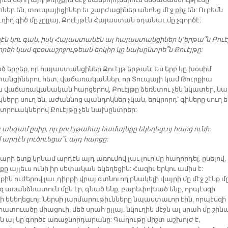
իէն եկող այդ թռիչքին մէջ ճամբորդներուն մեծամասնութիւնը
իներ են, տուպայիցիներ եւ շարժացիներ անոնց մէջ քիչ են: Ուրեմն
ուղիղ գիծ մը չըլլայ, Քուէյթէն Հայաստան օդանաւ մը չգործէ:
ղէն կու գան, իսկ Հայաստանէն ալ հայաստանցիներ կ՚երթա՞ն Քուէ
ործի կամ զբօսաշրջութեան երկիր կը նախընտրե՞ն Քուէյթը:
ած երբեք, որ հայաստանցիներ Քուէյթ երթան: Ես երբ կը խօսիմ
անցիներու հետ, վաճառականներ, որ Տուպայի կամ Թուրքիա
ն վաճառականական հարցերով, Քուէյթը ձեռնտու չեն նկատեր, նա
երը սուղ են, աժաննոց պանդոկներ չկան, երկրորդ՝ գիները սուղ ե
տրուակներով Քուէյթը չեն նախընտրեր:
 անգամ ըսիք, որ քուէյթահայ համայնքը եկեղեցւոյ հարց ունի:
արդէն լուծուեցա՞ւ այդ հարցը:
արի ետք կրնամ արդէն այդ առումով լաւ լուր մը հաղորդել, ըսելով,
ը այլեւս ունի իր սեփական եկեղեցին: Հազիւ երկու ամիս է:
ին ուժերով լաւ դիրքի վրայ գտնուող բնակելի վայրի մը մէջ շէնք մը
զ առանձնատուն մըն էր, գնած ենք, բարեփոխած ենք, որպէսզի
ի եկեղեցւոյ: Ներսի յարմարութիւնները նպաստաւոր էին, որպէսզի
հատուածը միացուի, մեծ սրահ ըլլայ, նկուղին մէջն ալ սրահ մը շին
րն ալ կը գործէ առաջնորդարանը: Գաղութը միշտ աշխոյժ է,