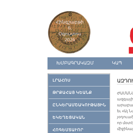
Հինգշաբթի
6,
Օգոստոս
2026
ԽՄԲԱԳՐԱԿԱԶՄ
ԿԱՊ
ԼՐԱՀՈՍ
ԱԶԴՈ
ԹՐՔԱՀԱՅ ԿԵԱՆՔ
ԺԱՄԱՆԱ
ազգայի
ԸՆԿԵՐԱՄՇԱԿՈՒԹԱՅԻՆ
արաբակ
եւ «Ալ
յօդուա
ԵԿԵՂԵՑԱԿԱՆ
որ մօտէ
միջինա
ՀՈԳԵՄՏԱՒՈՐ