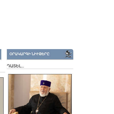
ՕՐԱԿԱՐԳԻ ՆԻՒԹԵՐԸ
ԴԱՏԵԼ…