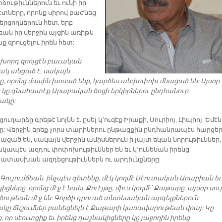
ութիւններուն եւ ունի իր
տները, որոնք սիրով բաժնեց
երցողներուն հետ, երբ
եան իր վերջին այցին առիթն
ք զրուցելու իրեն հետ:
ախորդ զրոյցէն բաւական
կ անցած է, սակայն
ը, որոնց մասին խօսած ենք, կարծես անփոփոխ մնացած են: Այսօր
ս կը գնահատէք Արաբական ծոցի երկիրներու ընդհանուր
ակը:
նցուդարձը գրեթէ նոյնն է. ըսել կ՚ուզէք Իրաքի, Սուրիոյ, Լիպիոյ, Եմէ
ը: Վերջին երեք-չորս տարիներու ընթացքին ընդհանրապէս հարցե
նացած են, սակայն վերջին ամիսներուն ի յայտ եկան նորութիւններ,
իսկապէս ազդու փոփոխութիւններ են եւ կ՚ունենան իրենց
տասխան ազդեցութիւններն ու արդիւնքները:
Գույումճեան, ինչպէս գիտենք, մէկ կողմէ Սէուտական Արաբիան եւ
ցները, որոնց մէջ է նաեւ Քուէյթը, միւս կողմէ՝ Քաթարը, այսօր սու
ծութեան մէջ են: Գործի դրուած տնտեսական արգելքներուն
ը ճնշումներ բանեցնելն է Քաթարի կառավարութեան վրայ: Կը
, որ սէուտցիք եւ իրենց դաշնակիցները կը յաջողին իրենց