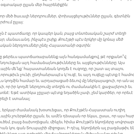
 օգտակար ըլլան մեր հայրենիքին:
 որ մեծ ծաւալի ներդրումներ, փոխայցելութիւններ ըլլան, գետնին
րժում ըլլայ:
՞նչն է պատճառը, որ կապեր կան, բայց տնտեսական շարժ տեղի
ար, մանաւանդ, ինչպէս ըսիք, Քուէյթի պէս երկիր մը կրնայ մեծ
կան ներդրումներ ընել Հայաստանի օգտին:
էկը թերեւս պատճառաբանենք այն հանգամանքով, թէ որքանո՞վ
դուեցան այդ համաձայնութիւնները եւ այցելութիւնները: Այս
յին մե՛նք՝ հայաստանեան կողմն է ուզողը, որ շատ ալ տալու
րութիւն չունի, ընդհանրապէս կ՚ուզէ, եւ այդ ուզելը պէտք է համո
իւս կողմին համար եւ արդարացած ձեւով մը ներկայացուի, որ ան ա
ի, որ իր կողմէ ներդրումը տեղին ու ժամանակին է, քաջալերուի եւ
առնէ: Եթէ ատիկա չըլլար պէտք եղածին չափ, չեմ կարծեր, որ որեւէ
րելի է ստանալ:
, երկար ժամանակ խօսուեցաւ, որ Քուէյթէն Հայաստան ուղիղ
յին չուերթներ ըլլան, եւ ամէն դեսպան որ եկաւ, ըսաւ, որ այս հա
ւծեմ, բայց ձախողեցան, մինչեւ հիմա Քուէյթէն եկողները սովորա
ն կու գան Տուպայիի միջոցաւ: Ի դէպ, եկողներն ալ բազմաթիւ են