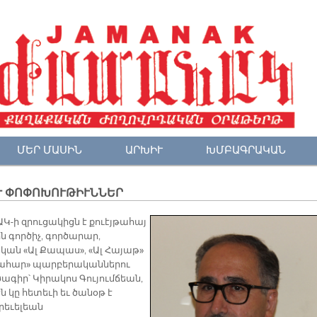
ՄԵՐ ՄԱՍԻՆ
ԱՐԽԻՒ
ԽՄԲԱԳՐԱԿԱՆ
Ւ ՓՈՓՈԽՈՒԹԻՒՆՆԵՐ
Կ-ի զրուցակիցն է քուէյթահայ
ն գործիչ, գործարար,
ան «Ալ Քապաս», «Ալ Հայաթ»
 Նահար» պարբերականներու
ծագիր՝ Կիրակոս Գույումճեան,
ն կը հետեւի եւ ծանօթ է
րեւելեան