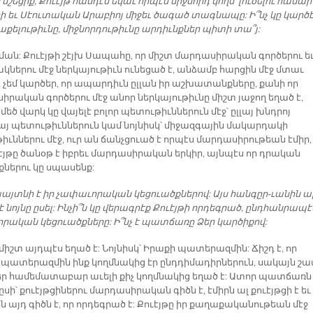
 նշեցիք, Քուէյթ հանդէս եկաւ որպէս միջնորդ կողմ՝ լուծելու համար
 եւ Սէուտական Արաբիոյ միջեւ ծագած տագնապը: Ի՞նչ կը կարծէ
աքելութիւնը, միջնորդութիւնը արդիւնքներ պիտի տա՞յ:
ման: Քուէյթի շէյխ Սապահը, որ միշտ մարդասիրական գործերու ե
ներու մէջ ներկայութիւն ունեցած է, անձամբ հարցին մէջ մտաւ
ւ, չեմ կարծեր, որ ապարդիւն ըլլան իր աշխատանքները, քանի որ
իրական գործերու մէջ անոր ներկայութիւնը միշտ յաջող եղած է,
 մեծ վարկ կը վայելէ բոլոր պետութիւններուն մէջ՝ ըլլայ խնդրոյ
յ պետութիւններուն կամ նոյնիսկ՝ միջազգային մակարդակի
ւններու մէջ, ուր ան ճանչցուած է որպէս մարդասիրութեան էմիր,
ւէյթը ծանօթ է իբրեւ մարդասիրական երկիր, այնպէս որ դրական
քներու կը սպասենք:
 յայտնի է իր չափաւորական կեցուածքներով: Այս հանգըր-ւանին ա
է նոյնը ըսել: Ինչի՞ն կը վերագրէք Քուէյթի որդեգրած, ընդհանրապէ
րական կեցուածքները: Ի՞նչ է պատճառը Ձեր կարծիքով:
 միշտ այդպէս եղած է: Նոյնիսկ՝ Իրաքի պատերազմին: Ճիշդ է, որ
յ պատերազմին ինք կողմնակից էր ընդդիմադիրներուն, սակայն շ
եր համեմատաբար աւելի քիչ կողմնակից եղած է: Ատոր պատճառն
ըսի՝ քուէյթցիներու մարդասիրական գիծն է, էմիրն ալ քուէյթցի է եւ
 այդ գիծն է, որ որդեգրած է: Քուէյթը իր քաղաքականութեան մէջ