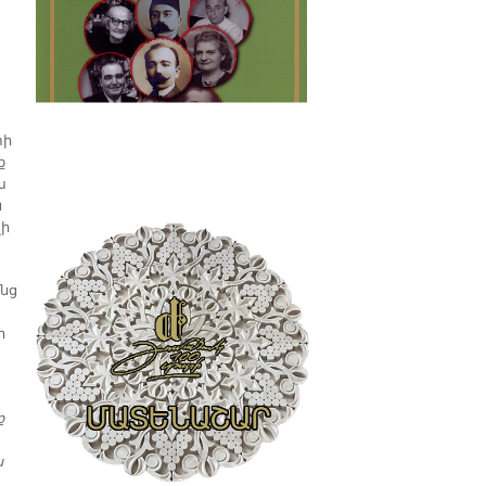
տի
ք
խ
ն
լի
ենց
ի
ք
ն