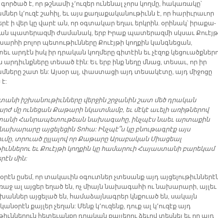
գործած է, որ թշնամի չ՚ուզեր ունենալ չորս կողմը, հակառակը՝
ներ կ՚ուզէ շահիլ, եւ այս քաղաքականութիւնն է, որ հարիւրաւոր
է ի վեր կը վարէ ան, որ օգտակար եղաւ երկրին. օրինակ՝ իրաքա-
եան պատերազմի ժամանակ, երբ Իրաք պատերազմի սկսաւ Քուէյթ
շխարհի բոլոր պետութիւնները Քուէյթի կողքին կանգնեցան,
եւ արդէն իսկ իր դրական կողմերը գիտէին եւ չէզոք կեցուածքներ
արդիւնքները տեսած էին: Եւ երբ ինք նեղը մնաց, տեսաւ, որ իր
մները շատ են: Այսօր ալ, փաստացի այդ տեսակէտը, այդ միջոցը
է:
տանի իշխանութիւնները վերջին շրջանին շատ մեծ դրական
րժ մը ունեցան Քաթարի նկատմամբ, եւ մէկէ աւելի առիթներով
անի Հանրապետութեան նախագահը, ինչպէս նաեւ արտաքին
 նախարարը այցելեցին Տոհա: Ինչպէ՞ս կը բնութագրէք այս
ումը, տրուած ըլլալով որ Քաթարը Արաբական Միացեալ
թիւններու եւ Քուէյթի կողքին կը համարուի Հայաստանի բարեկամ
րէն մին:
օրէն ըսեմ, որ տակաւին օգուտներ չտեսանք այդ այցելութիւններէն
ռաջ ալ այցեր եղած են, ոչ միայն նախագահի ու նախարարի, այլեւ
խաններ այցելած են, համաձայնագրեր կնքուած են, սակայն
անօրէն քայլեր չեղան: Մենք կ՚ուզենք, դուք ալ կ՚ուզէք այդ
թիւններուն հետեւանքը դրական քայլերու ձեւով տեսնել եւ որ այդ