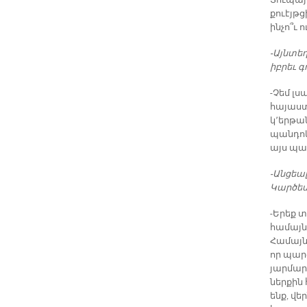
Տուպայ
քուէյթց
ինչո՞ւ 
-Այնտե
իբրեւ գ
-Չեմ լս
հայաստ
կ՚երթա
պանդոկն
այս պա
-Անցեալ
Կարծեմ 
-Երեք տ
համայնք
Համայնք
որ պար
յարմար
ներքին 
ենք, վե