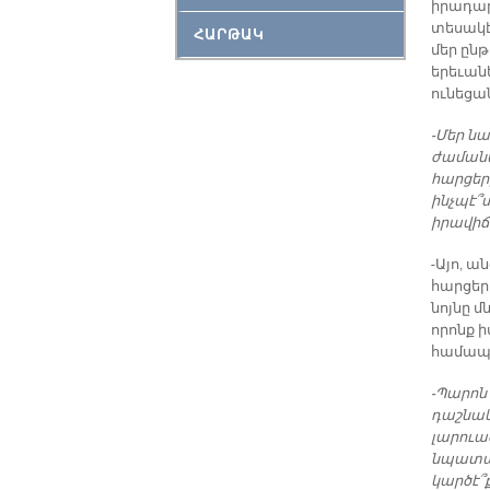
իրադարձ
տեսակէ
ՀԱՐԹԱԿ
մեր ընթ
երեւան
ունեցան
-Մեր ն
ժամանա
հարցեր
ինչպէ՞
իրավիճ
-Այո, ա
հարցեր
նոյնը մ
որոնք 
համապա
-Պարոն 
դաշնակի
լարուա
նպատակ
կարծէ՞ք