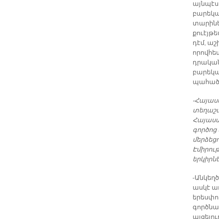
այնպէս 
բարեկամ
տարիներ
քուէյթ
դէմ, ա
որովհետ
դրական 
բարեկա
պահած 
-Հայաս
տեղաշա
Հայաստ
գործոց
մերձեց
Էմիրու
երկիրնե
-Անկեղծ
ասկէ ա
երեսփո
գործնակ
այցելու