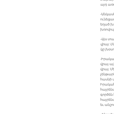
այդ առո
-Անկաս
ունեցա
եղած խ
խռովութ
-Այս տ
վրայ: Մ
կը խօսո
-Իրակա
վրայ այ
վրայ: 
չենթարկ
հասնի ա
Իրական
հայրենա
գործեն 
հայրենա
եւ անշո