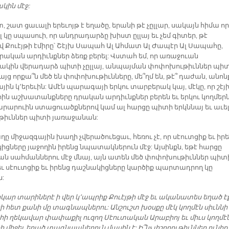
ին մէջ:
տ, շատ ցաւալի երեւոյթ է եղածը, երանի թէ չըլլար, սակայն հիմա որ
լ կը սպասուի, որ անդրադարձը խիստ ըլլայ եւ չեմ գիտեր, թէ
վ Քուէյթի էմիրը՝ Շէյխ Սապահ Ալ Ահմատ Ալ Ժապէր Ալ Սապահը,
դրական արդիւնքներ ձեռք բերել: Վստահ եմ, որ առաջուան
ակին վերադարձ պիտի չըլլայ, անպայման փոփոխութիւններ պի
բայց որքա՞ն մեծ են փոփոխութիւնները, մե՞ղմ են, թէ՞ դաժան, անոն
ն կ՚երեւին: Ամէն պարագայի երկու տարբերակ կայ, մէկը, որ շէյ
ն աշխատանքները դրական արդիւնքներ բերեն եւ երկու կողմեր
արարուին ստացուածքներով կամ ալ հարցը պիտի երկննայ եւ աւե
թիւններ պիտի յառաջանան:
ը միջազգային խաղի չվերածուեցաւ, հեռու չէ, որ սէուտցիք եւ իր
իցները յաջողին իրենց նպատակներուն մէջ: Այսինքն, եթէ հարցը
ն սահմաններու մէջ մնայ, այն ատեն մեծ փոփոխութիւններ պիտ
 եւ սէուտցիք եւ իրենց դաշնակիցները կարծիք պարտադրող կը
:
րկար տարիներէ ի վեր կ՚ապրիք Քուէյթի մէջ եւ ականատես եղած է
 հետ քանի մը տագնապներու: Անշուշտ խօսքը մէկ կողմէն սիւննի
ի ղեկավար փափաքիլ ուզող Սէուտական Արաբիոյ եւ միւս կողմէ
միջեւ եղած տագնապներուն մասին է: Ի՞նչ յիշողութիւններ ունիք