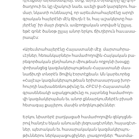
դիւնք­ներ ար­ձա­նագ­րե­լէ ետք, ար­դէն ծրա­գի­րը կը գոր­
ծադ­րուի եւ կը մշա­կուի նաեւ ա­ւե­լի ցած կար­գե­րու հա­
մար, նկա­տի ու­նե­նա­լով, որ ա­րեւմ­տա­հա­յե­րէ­նը ար­դի
գրա­կան հա­յե­րէ­նի մէկ ճիւղն է եւ հայ ա­շա­կեր­տը հա­
յե­րէ­նը՝ իր մայր լե­զուն, ամ­բող­ջա­կան սոր­ված կ­­՚ըլ­լայ,
ե­թէ գո­նէ ծա­նօթ ըլ­լայ ա­նոր եր­կու ճիւ­ղե­րուն հա­ւա­սա­
րա­պէս:
«Ա­րեւմ­տա­հա­յե­րէ­նը Հա­յաս­տա­նի մէջ. մար­տահ­րա­
ւէր­ներ, հե­ռան­կար­նե­ր» հա­մա­ժո­ղո­վին Հայ­կա­կան բա­
րե­գոր­ծա­կան ընդ­հա­նուր միու­թեան ող­ջոյ­նի խօս­քը
փո­խան­ցեց կազ­մա­կեր­պու­թեան Հա­յաս­տա­նի մաս­
նա­ճիւ­ղի տ­­նօ­րէն Յո­վիկ Էօր­տէ­քեա­ն։ Ան կա­րե­ւո­րեց
«Հա­լէ­պ» կազ­մա­կեր­պու­թեան ե­րի­տա­սար­դաց խոր­
հուր­դի նա­խա­ձեռ­նու­թիւ­նը եւ ՀԲԸՄ-ի Հա­յաս­տա­նի
գրա­սե­նեա­կի ա­ջակ­ցու­թիւ­նը ու յայտ­նեց հա­մա­ժո­ղո­
վի կազ­մա­կերպ­ման եւ ա­նոր քննար­կում­նե­րէն բխած
հե­տա­գայ քայ­լե­րու մա­սին տե­ղե­կու­թիւն­ներ:
Եր­կու նիս­տե­րէ բաղ­կա­ցած հա­մա­ժո­ղո­վին զե­կոյց­նե­
րով հան­դէս ե­կան ա­նուա­նի լե­զուա­գէտ­ներ, հա­յա­գէտ­
ներ, պե­տա­կան եւ հա­սա­րա­կա­կան կազ­մա­կեր­պու­
թիւն­նե­րու ներ­կա­յա­ցու­ցիչ­ներ, լրագ­րող­ներ: Պատ­մա­