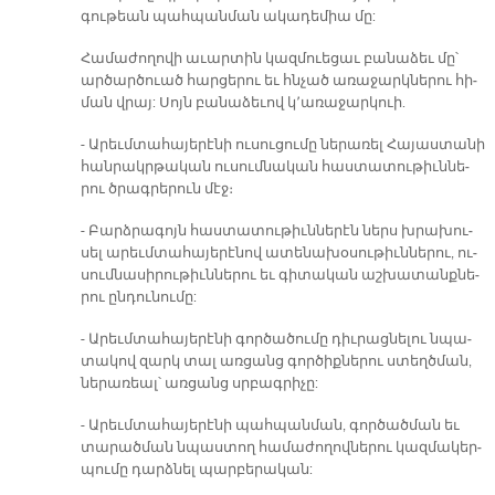
գու­թեան պահ­պան­ման ա­կա­դե­միա մը:
Հա­մա­ժո­ղո­վի ա­ւար­տին կազ­մուե­ցաւ բա­նա­ձեւ մը՝
ար­ծար­ծուած հար­ցե­րու եւ հնչած ա­ռա­ջարկ­նե­րու հի­
ման վրայ: Սոյն բա­նա­ձե­ւով կ­­՚ա­ռա­ջար­կուի.
- Ա­րեւմ­տա­հա­յե­րէ­նի ու­սու­ցու­մը նե­րա­ռել Հա­յաս­տա­նի
հան­րակր­թա­կան ու­սում­նա­կան հաս­տա­տու­թիւն­նե­
րու ծրագ­րե­րուն մէջ։
- Բարձ­րա­գոյն հաս­տա­տու­թիւն­նե­րէն ներս խրա­խու­
սել ա­րեւմ­տա­հա­յե­րէ­նով ա­տե­նա­խօ­սու­թիւն­նե­րու, ու­
սում­նա­սի­րու­թիւն­նե­րու եւ գի­տա­կան աշ­խա­տանք­նե­
րու ըն­դու­նու­մը:
- Ա­րեւմ­տա­հա­յե­րէ­նի գոր­ծա­ծու­մը դիւ­րաց­նե­լու նպա­
տա­կով զարկ տալ առ­ցանց գոր­ծիք­նե­րու ստեղծ­ման,
նե­րա­ռեալ՝ առ­ցանց սրբագ­րի­չը:
- Ա­րեւմ­տա­հա­յե­րէ­նի պահ­պան­ման, գոր­ծած­ման եւ
տա­րած­ման նպաս­տող հա­մա­ժո­ղով­նե­րու կազ­մա­կեր­
պու­մը դարձ­նել պար­բե­րա­կան: