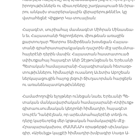
ի­րո­ղու­թիւն­ներն ու միա­ւոր­նե­րը շաղ­կա­պուած են ի­րա­
րու ան­կախ տար­բե­րա­կա­յին վե­րա­բե­րու­թե­նէ­ն», կը
վստա­հեց­նէ Վիք­թոր Կա-տուա­լեան:
Հա­յա­գէտ, սու­րիա­հայ մաս­նա­գէտ Միհ­րան Մի­նա­սեա­
ն եւ Հա­յաս­տա­նի Գգրող­նե­րու միու­թեան ա­ռա­ջին
քար­տու­ղար Պետ­րոս Տե­միր­ճեա­ն խօ­սե­ցան Հա­յաս­
տա­նի գրահ­րա­տա­րակ­չա­կան դաշ­տին մէջ ա­րեւմտա­
հա­յե­րէ­նի դե­րին մա­սին: Հա­յաս­տան հաս­տա­տուած
սփիւռ­քա­հայ հա­յա­գէտ Ա­նի Զէյ­թուն­ցեա­ն եւ Ե­րե­ւա­նի
Պե­տա­կան հա­մալ­սա­րա­նի Հա­յա­գի­տա­կան հե­տա­զօ­
տու­թիւն­նե­րու հիմ­նար­կի ու­սա­նող Ա­ւե­տիս Ա­բո­շեա­ն
ներ­կա­յա­ցու­ցին հա­յոց լե­զուի ճիւ­ղա­ւոր­ման հար­ցերն
ու ա­ռանձ­նա­յատ­կու­թիւն­նե­րը:
Հա­մա­ժո­ղո­վին ե­լոյթ­ներ ու­նե­ցան նաեւ Ե­րե­ւա­նի Պե­
տա­կան ման­կա­վար­ժա­կան հա­մալ­սա­րա­նի «Սփիւռ­ք»
գի­տաու­սում­նա­կան կեդ­րո­նի հիմ­նա­դիր, հա­յա­գէտ
Սու­րէն Դա­նիէ­լեա­ն, որ ա­րեւմ­տա­հա­յե­րէ­նի տեղն ու
դե­րը կա­րե­ւո­րեց մեր կրթա­կան հա­մա­կար­գին մէջ։
Հրա­պա­րա­կա­խօս, ԺԱ­ՄԱ­ՆԱԿ օ­րա­թեր­թի սիւ­նա­կա­
գիր, «Ա­րե­ւել­ք» կայ­քէի հիմ­նա­դիր-խմբա­գիր Սա­գօ Ա­