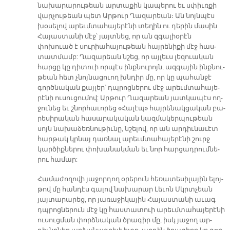
նա­խա­րա­րու­թեան ար­տա­քին կա­պե­րու եւ սփիւռ­քի
վար­չու­թեան պետ Ար­թուր Ղա­զա­րեա­ն։ Ան նոյն­պէս
խօ­սե­լով ա­րեւմ­տա­հա­յե­րէ­նի տե­ղին ու դե­րին մա­սին
Հա­յաս­տա­նի մէջ՝ յայտ­նեց, որ ան զգա­լիօ­րէն
փոխուած է սու­րիա­հա­յու­թեան հայ­րե­նի­քի մէջ հաս­
տատ­մամբ: Ղա­զա­րեան նշեց, որ այ­լեւս լե­զուա­կան
հար­ցը կը դի­տուի որ­պէս ինք­նու­րոյն, ազ­գա­յին ինք­նու­
թեան հետ չնոյ­նա­ցուող խնդիր մը, որ կը պա­հան­ջէ
գործ­նա­կան քայ­լեր՝ դպրոց­նե­րու մէջ ա­րեւմ­տա­հա­յե­
րէ­նի ու­սու­ցու­մով: Ար­թուր Ղա­զա­րեան յատ­կա­պէս ող­
ջու­նեց եւ շնոր­հա­ւո­րեց «Հա­լէ­պ» հայ­րե­նակ­ցա­կան բա­
րե­սի­րա­կան հա­սա­րա­կա­կան կազ­մա­կեր­պու­թեան
սոյն նա­խա­ձեռ­նու­թիւ­նը, նշե­լով, որ ան ար­դիւ­նա­ւէտ
հար­թակ կրնայ դառ­նալ ա­րեւմ­տա­հա­յե­րէ­նի շուրջ
կար­ծիք­նե­րու փո­խա­նակ­ման եւ նոր հար­ցադ­րում­նե­
րու հա­մար:
Հա­մա­ժո­ղո­վի յա­ջոր­դող օ­րե­րուն հե­ռա­տե­սի­լա­յին ե­լոյ­
թով մը հան­դէս գա­լով նա­խա­րար Լե­ւոն Մկրտչեան
յայ­տա­րա­րեց, որ յա­ռա­ջի­կա­յին Հա­յաս­տա­նի ա­ւագ
դպրոց­նե­րուն մէջ կը հաս­տա­տուի ա­րեւմ­տա­հա­յե­րէ­նի
ու­սուց­ման փորձ­նա­կան ծրա­գիր մը, իսկ յա­ջող ար­