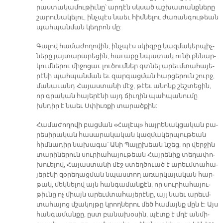
րաս­տա­կա­մու­թիւ­նը՝ ար­դէն սկսած աշ­խա­տանք­նե­րը
շա­րու­նա­կե­լու, ինչ­պէս նաեւ հիմ­նե­լու ժա­ռան­գու­թեան
պահ­պան­ման կեդ­րոն մը:
Գա­լով հա­մա­ժո­ղո­վին, ինչ­պէս սկիզ­բը կազ­մա­կեր­պիչ­
նե­րը յայ­տա­րա­րե­ցին, հա­ւա­քը նպա­տակ ու­նի քննար­
կում­նե­րու մի­ջո­ցաւ լու­ծում­ներ գտնել ա­րեւմ­տա­հա­յե­
րէ­նի պահ­պան­ման եւ զար­գաց­ման հար­ցե­րուն շուրջ,
մա­նա­ւանդ Հա­յաս­տա­նի մէջ, թէեւ ա­նոնք շեշ­տե­ցին,
որ գրա­կան հա­յե­րէ­նի այդ ճիւ­ղին պահ­պա­նու­մը
խնդիր է նաեւ Սփիւռ­քի տա­րած­քին:
Հա­մա­ժո­ղո­վի բաց­ման «Հա­լէ­պ» հայ­րե­նակ­ցա­կան բա­
րե­սի­րա­կան հա­սա­րա­կա­կան կազ­մա­կեր­պու­թեան
հիմ­նա­դիր նա­խա­գա՝ Ա­նի Պա­լը­խեան նշեց, որ վեր­ջին
տա­րի­նե­րուն սու­րիա­հա­յու­թեան Հայ­րե­նիք տե­ղա­փո­
խուե­լով, Հա­յաս­տա­նի մէջ ստեղ­ծուած է ա­րեւմ­տա­հա­
յե­րէ­նի զօ­րե­ղաց­ման նպաս­տող ա­ռար­կա­յա­կան հար­
թակ, մեկ­նե­լով այն հան­գա­ման­քէն, որ սու­րիա­հա­յու­
թիւ­նը ոչ միայն ա­րեւմ­տա­հա­յե­րէ­նը, այլ նաեւ ա­րեւմ­
տա­հա­յոց մշա­կոյ­թը կրող­նե­րու մեծ հա­մայնք մըն է: Այս
հան­գա­ման­քը, ըստ բա­նա­խօ­սին, պէտք է մղէ ան­մի­