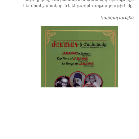
է եւ միանշանակօրէն կ՚ենթադրէ գայթակղութիւն մը:
Կարդալ աւելին
Դ