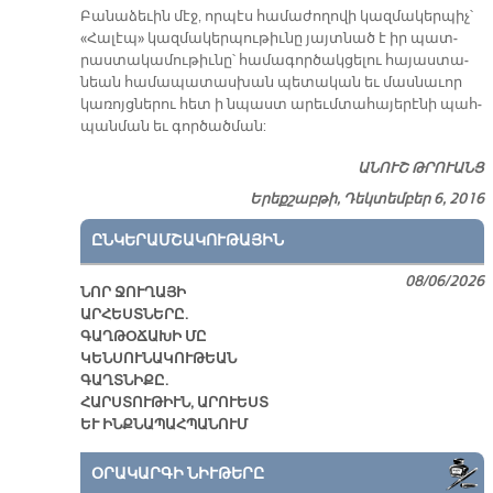
Բա­նա­ձե­ւին մէջ, որ­պէս հա­մա­ժո­ղո­վի կազ­մա­կեր­պիչ՝
«Հա­լէ­պ» կազ­մա­կեր­պու­թիւ­նը յայտ­նած է իր պատ­
րաս­տա­կա­մու­թիւ­նը՝ հա­մա­գոր­ծակ­ցե­լու հա­յաս­տա­
նեան հա­մա­պա­տաս­խան պե­տա­կան եւ մաս­նա­ւոր
կա­ռոյց­նե­րու հետ ի նպաստ ա­րեւմ­տա­հա­յե­րէ­նի պահ­
պան­ման եւ գոր­ծած­ման:
ԱՆՈՒՇ ԹՐՈՒԱՆՑ
Երեքշաբթի, Դեկտեմբեր 6, 2016
ԸՆԿԵՐԱՄՇԱԿՈՒԹԱՅԻՆ
08/06/2026
ՆՈՐ ՋՈՒՂԱՅԻ
ԱՐՀԵՍՏՆԵՐԸ.
ԳԱՂԹՕՃԱԽԻ ՄԸ
ԿԵՆՍՈՒՆԱԿՈՒԹԵԱՆ
ԳԱՂՏՆԻՔԸ.
ՀԱՐՍՏՈՒԹԻՒՆ, ԱՐՈՒԵՍՏ
ԵՒ ԻՆՔՆԱՊԱՀՊԱՆՈՒՄ
ՕՐԱԿԱՐԳԻ ՆԻՒԹԵՐԸ