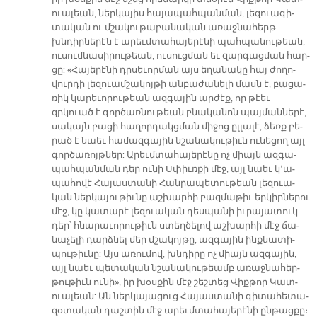
ուա­լեա­ն, ներ­կա­յիս հա­յա­պահ­պան­ման, լե­զուա­գի­
տա­կան ու մշա­կու­թա­բա­նա­կան ա­ռաջ­նա­հերթ
խնդիր­նե­րէն է ա­րեւմ­տա­հա­յե­րէ­նի պահ­պա­նու­թեան,
ու­սում­նա­սի­րու­թեան, ու­սուց­ման եւ զար­գաց­ման հար­
ցը: «Հա­յե­րէ­նի դրսե­ւոր­ման այս ե­ղա­նա­կը հայ ժո­ղո­
վուր­դի լե­զուամ­շա­կոյ­թի ան­բա­ժա­նե­լի մասն է, բա­ցա­
ռիկ կա­րե­ւո­րու­թեան ազ­գա­յին ար­ժէք, որ թէեւ
զրկուած է գոր­ծա­ռնու­թեան բնա­կա­նոն պայ­ման­նե­րէ,
սա­կայն բա­ցի հա­ղոր­դակց­ման մի­ջոց ըլ­լա­լէ, ձեռք բե­
րած է նաեւ հա­մազ­գա­յին նշա­նա­կու­թիւն ու­նե­ցող այլ
գոր­ծա­ռոյթ­ներ: Ա­րեւմ­տա­հա­յե­րէ­նը ոչ միայն ազ­գա­
պահ­պան­ման դեր ու­նի Սփիւռ­քի մէջ, այլ նաեւ կ­­՚ա­
պա­հո­վէ Հա­յաս­տա­նի Հան­րա­պե­տու­թեան լե­զուա­
կան ներ­կա­յու­թիւ­նը աշ­խար­հի բազ­մա­թիւ եր­կիր­նե­րու
մէջ, կը կա­տա­րէ լե­զուա­կան դես­պա­նի իւ­րա­յա­տուկ
դեր՝ հնա­րա­ւո­րու­թիւն ստեղ­ծե­լով աշ­խար­հի մէջ ճա­
նա­չե­լի դարձ­նել մեր մշա­կոյ­թը, ազ­գա­յին ինք­նա­տի­
պու­թիւ­նը: Այս ա­ռու­մով, խնդի­րը ոչ միայն ազ­գա­յին,
այլ նաեւ պե­տա­կան նշա­նա­կու­թեամբ ա­ռաջ­նա­հեր­
թու­թիւն ու­նի», իր խօս­քին մէջ շեշ­տեց Վիք­թոր Կատ­
ուա­լեան: Ան ներ­կա­յա­ցուց Հա­յաս­տա­նի գի­տա­հե­տա­
զօ­տա­կան դաշ­տին մէջ ա­րեւմ­տա­հա­յե­րէ­նի ըն­թաց­քը։