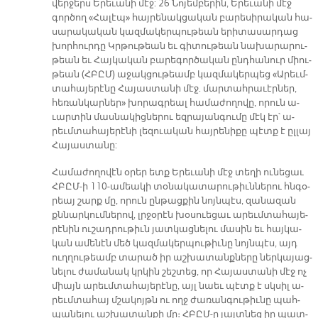
վեր­ջերս Ե­րե­ւա­նի մէջ: 26 Նո­յեմ­բե­րին, Ե­րե­ւա­նի մէջ
գոր­ծող «Հա­լէ­պ» հայ­րե­նակ­ցա­կան բա­րե­սի­րա­կան հա­
սա­րա­կա­կան կազ­մա­կեր­պու­թեան ե­րի­տա­սար­դաց
խոր­հուր­դը Կրթու­թեան եւ գի­տու­թեան նա­խա­րա­րու­
թեան եւ Հայ­կա­կան բա­րե­գոր­ծա­կան ընդ­հա­նուր միու­
թեան (ՀԲԸՄ) ա­ջակ­ցու­թեամբ կազ­մա­կեր­պեց «Ա­րեւմ­
տա­հա­յե­րէ­նը Հա­յաս­տա­նի մէջ. մար­տահ­րա­ւէր­ներ,
հե­ռան­կար­նե­ր» խո­րագ­րեալ հա­մա­ժո­ղո­վը, ո­րուն ա­
ւար­տին մաս­նա­կից­նե­րու եզ­րա­յան­գու­մը մէկ էր՝ ա­
րեւմ­տա­հա­յե­րէ­նի լե­զուա­կան հայ­րե­նի­քը պէտք է ըլ­լայ
Հա­յաս­տա­նը:
Հա­մա­ժո­ղո­վէն օ­րեր ետք Ե­րե­ւա­նի մէջ տե­ղի ու­նե­ցաւ
ՀԲԸՄ-ի 110-ա­մեա­կի տօ­նա­կա­տա­րու­թիւն­նե­րու հնգօ­
րեայ շարք մը, ո­րուն ըն­թաց­քին նոյն­պէս, զա­նա­զան
քննար­կում­նե­րով, լրջօ­րէն խօ­սուե­ցաւ ա­րեւմ­տա­հա­յե­
րէ­նին ու­շադ­րու­թիւն յատ­կաց­նե­լու մա­սին եւ հայ­կա­
կան ա­մե­նէն մեծ կազ­մա­կեր­պու­թիւ­նը նոյն­պէս, այդ
ուղ­ղու­թեամբ տա­րած իր աշ­խա­տանք­նե­րը ներ­կա­յաց­
նե­լու ժա­մա­նակ կրկին շեշ­տեց, որ Հա­յաս­տա­նի մէջ ոչ
միայն ա­րեւմ­տա­հա­յե­րէ­նը, այլ նաեւ պէտք է սկսիլ ա­
րեւմ­տա­հայ մշա­կոյթն ու ողջ ժա­ռան­գու­թիւ­նը պահ­
պա­նե­լու աշ­խա­տան­քի մը։ ՀԲԸՄ-ը յայտ­նեց իր պատ­