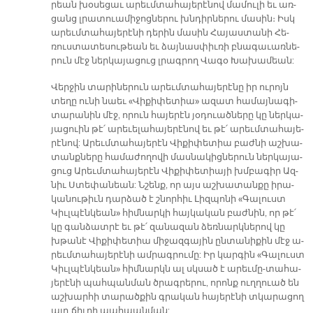
րեա­ն խօ­սե­ցաւ ա­րեւմ­տա­հա­յե­րէ­նով մա­մու­լի եւ առ­
ցանց լրա­տուա­մի­ջոց­նե­րու խնդիր­նե­րու մա­սին։ Իսկ
ա­րեւմ­տա­հա­յե­րէ­նի դե­րին մա­սին Հա­յաս­տա­նի Հե­
ռուս­տա­տե­սու­թեան եւ ձայ­նաս­փիւ­ռի բնա­գա­ւառ­նե­
րուն մէջ ներ­կա­յա­ցուց լրագ­րող Վա­գօ Խա­խա­մեա­ն:
Վեր­ջին տա­րի­նե­րուն ա­րեւմ­տա­հա­յե­րէ­նը իր ու­րոյն
տե­ղը ու­նի նաեւ «Վի­քի­փե­տիա» ա­զատ հա­մայ­նա­գի­
տա­րա­նին մէջ, ո­րուն հա­յե­րէն յօ­դուած­նե­րը կը ներ­կա­
յա­ցուին թէ՛ ա­րե­ւե­լա­հա­յե­րէ­նով եւ թէ՛ ա­րեւմ­տա­հա­յե­
րէ­նով: Ա­րեւմ­տա­հա­յե­րէն Վի­քի­փե­տիա բաժ­նի աշ­խա­
տանք­նե­րը հա­մա­ժո­ղո­վի մաս­նա­կից­նե­րուն ներ­կա­յա­
ցուց Ա­րեւմ­տա­հա­յե­րէն Վի­քի­փե­տիա­յի խմբա­գիր Ազ­
նիւ Ստե­փա­նեան: Նշենք, որ այս աշ­խա­տան­քը ի­րա­
կա­նու­թիւն դար­ձած է շնոր­հիւ Լիզ­պո­նի «Գա­լուստ
Կիւլ­պէն­կեա­ն» հիմ­նար­կի հայ­կա­կան բաժ­նին, որ թէ՛
կը գան­ձատ­րէ եւ թէ՛ զա­նա­զան ձեռ­նարկ­նե­րով կը
խթա­նէ Վի­քի­փե­տիա մի­ջազ­գա­յին ըն­տա­նի­քին մէջ ա­
րեւմ­տա­հա­յե­րէ­նի ամ­րագ­րու­մը: Իր կար­գին «Գա­լուստ
Կիւլ­պէն­կեա­ն» հիմ­նարկն ալ սկսած է ա­րեւմ­ը-տա­հա­
յե­րէ­նի պահ­պան­ման ծրագ­րե­րու, ո­րոնք ուղ­ղուած են
աշ­խար­հի տա­րած­քին գրա­կան հա­յե­րէ­նի տկա­րա­ցող
այդ ճիւ­ղի պահ­պան­ման: