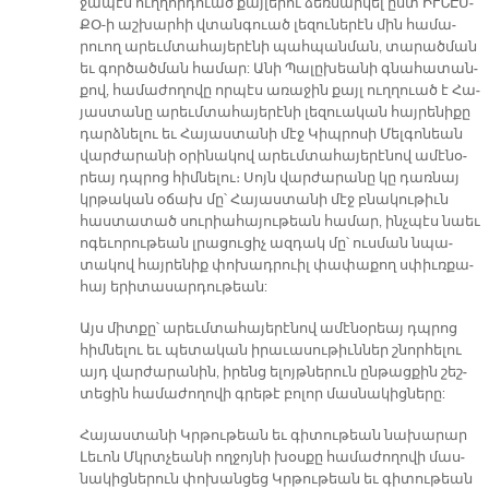
ջա­պէս ուղ­ղոր­դուած քայ­լե­րու ձեռ­նար­կել ըստ ԻՒ­ՆԷՍ­
ՔՕ-ի աշ­խար­հի վտան­գուած լե­զու­նե­րէն մին հա­մա­
րուող ա­րեւմ­տա­հա­յե­րէ­նի պահ­պան­ման, տա­րած­ման
եւ գոր­ծած­ման հա­մար: Ա­նի Պա­լը­խեա­նի գնա­հա­տան­
քով, հա­մա­ժո­ղո­վը որ­պէս ա­ռա­ջին քայլ ուղղուած է Հա­
յաս­տա­նը ա­րեւմ­տա­հա­յե­րէ­նի լեզուա­կան հայ­րե­նի­քը
դարձ­նե­լու եւ Հա­յաս­տա­նի մէջ Կիպ­րո­սի Մել­գո­նեան
վար­ժա­րա­նի օ­րի­նա­կով ա­րեւմ­տա­հա­յե­րէ­նով ա­մէ­նօ­
րեայ դպրոց հիմ­նե­լու։ Սոյն վար­ժա­րա­նը կը դառ­նայ
կրթա­կան օ­ճախ մը՝ Հա­յաս­տա­նի մէջ բնա­կու­թիւն
հաս­տա­տած սու­րիա­հա­յու­թեան հա­մար, ինչ­պէս նաեւ
ո­գե­ւո­րու­թեան լրա­ցու­ցիչ ազ­դակ մը՝ ուս­ման նպա­
տա­կով հայ­րե­նիք փո­խադ­րուիլ փա­փա­քող սփիւռ­քա­
հայ ե­րի­տա­սար­դու­թեան:
Այս միտ­քը՝ ա­րեւմ­տա­հա­յե­րէ­նով ա­մէ­նօ­րեայ դպրոց
հիմ­նե­լու եւ պե­տա­կան ի­րա­ւա­սու­թիւն­ներ շնոր­հե­լու
այդ վար­ժա­րա­նին, ի­րենց ե­լոյթ­նե­րուն ըն­թաց­քին շեշ­
տե­ցին հա­մա­ժո­ղո­վի գրե­թէ բո­լոր մաս­նա­կից­նե­րը:
Հա­յաս­տա­նի Կր­­թու­թեան եւ գի­տու­թեան նա­խա­րար
Լե­ւոն Մկրտչեա­նի ող­ջոյ­նի խօս­քը հա­մա­ժո­ղո­վի մաս­
նա­կից­նե­րուն փո­խան­ցեց Կրթու­թեան եւ գի­տու­թեան