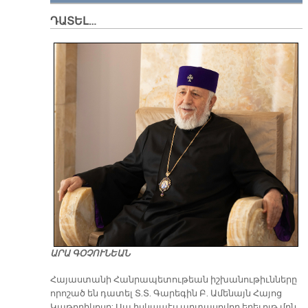
ԴԱՏԵԼ…
ԱՐԱ ԳՕՉՈՒՆԵԱՆ
​Հայաստանի Հանրապետութեան իշխանութիւնները
որոշած են դատել Տ.Տ. Գարեգին Բ. Ամենայն Հայոց
Կաթողիկոսը: Սա իսկապէս արտասովոր երեւոյթ մըն