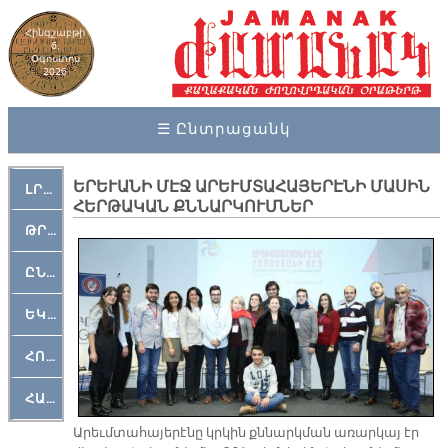
Հինգշաբթի
6,
Օգոստոս
2026
☰ Ընտրացանկ
ԵՐԵՒԱՆԻ ՄԷՋ ԱՐԵՒՄՏԱՀԱՅԵՐԷՆԻ ՄԱՍԻՆ
ԼՐԱՀՈՍ
ՀԵՐԹԱԿԱՆ ՔՆՆԱՐԿՈՒՄՆԵՐ
ԹՐՔԱՀԱՅ ԿԵԱՆՔ
ԸՆԿԵՐԱՄՇԱԿՈՒԹԱՅԻՆ
ԵԿԵՂԵՑԱԿԱՆ
ՀՈԳԵՄՏԱՒՈՐ
ՀԱՐԹԱԿ
Ա­րեւմ­տա­հա­յե­րէ­նը կրկին քննարկ­ման ա­ռար­կայ էր