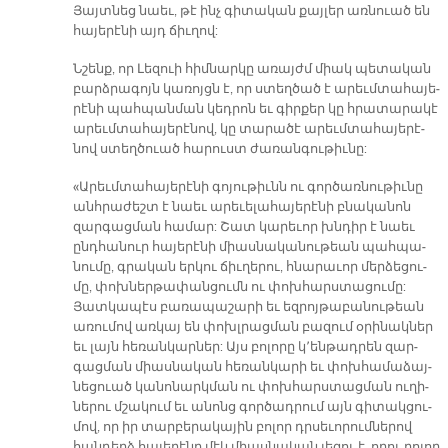
Յայտ­նեց նաեւ, թէ ինչ գի­տա­կան քայ­լեր առ­նուած են
հա­յե­րէ­նի այդ ճիւ­ղով:
Նշենք, որ Լե­զուի հիմ­նար­կը ա­ռայժմ միակ պե­տա­կան
բարձ­րա­գոյն կա­ռոյցն է, որ ստեղ­ծած է ա­րեւմ­տա­հա­յե­
րէ­նի պահ­պան­ման կեդ­րոն եւ գիր­քեր կը հրա­տա­րա­կէ
ա­րեւմ­տա­հա­յե­րէ­նով, կը տա­րա­ծէ ա­րեւմ­տա­հա­յե­րէ­
նով ստեղ­ծուած հա­րուստ ժա­ռան­գու­թիւ­նը:
«Ա­րեւմ­տա­հա­յե­րէ­նի գո­յու­թիւնն ու գոր­ծա­ռնու­թիւ­նը
անհ­րա­ժեշտ է նաեւ ա­րե­ւե­լա­հա­յե­րէ­նի բնա­կա­նոն
զար­գաց­ման հա­մար: Շատ կա­րե­ւոր խնդիր է նաեւ
ընդ­հա­նուր հա­յե­րէ­նի միաս­նա­կա­նու­թեան պահ­պա­
նու­մը, գրա­կան եր­կու ճիւ­ղե­րու, հնա­րա­ւոր մեր­ձե­ցու­
մը, փոխ­ներ­թա­փան­ցումն ու փոխ­հարս­տա­ցու­մը:
Յատ­կա­պէս բա­ռա­պա­շա­րի եւ եզ­րոյ­թա­բա­նու­թեան
ա­ռու­մով առ­կայ են փոխլ­րաց­ման բա­զում օ­րի­նակ­ներ
եւ լայն հե­ռան­կար­ներ: Այս բո­լո­րը կ՚են­թադ­րեն զար­
գաց­ման միաս­նա­կան հե­ռան­կա­րի եւ փոխ­հա­մա­ձայ­
նե­ցուած կա­նո­նարկ­ման ու փոխ­հարս­տաց­ման ու­ղի­
նե­րու մշա­կում եւ ա­նոնց գոր­ծադ­րում այն գի­տակ­ցու­
մով, որ իր տար­բե­րա­կա­յին բո­լոր դրսե­ւո­րում­նե­րով
հան­դերձ հա­յե­րէ­նը մէկ միաս­նա­կան լե­զու է, ո­րու բո­լոր