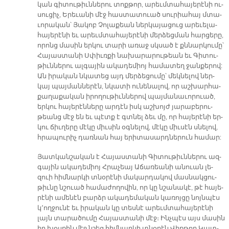
կան գի­տու­թիւն­նե­րու տոք­թոր, ա­րեւմ­տա­հա­յե­րէ­նի ու­
սու­ցիչ, Ե­րե­ւա­նի մէջ հաս­տա­տուած սու­րիա­հայ մտա­
ւո­րա­կան՝ Յա­կոբ Չո­լա­քեան ներ­կա­յա­ցուց ա­րե­ւե­լա­
հա­յե­րէ­նի եւ ա­րեւմ­տա­հա­յե­րէ­նի մեր­ձեց­ման հար­ցե­րը,
ո­րոնց մա­սին եր­կու տա­րի ա­ռաջ սկսած է քննար­կու­մը՝
Հա­յաս­տա­նի Սփիւռ­քի նա­խա­րա­րու­թեան եւ Գի­տու­
թիւն­նե­րու ալ­գա­յին ա­կա­դե­միոյ հա­մա­տեղ ջան­քե­րով:
Ան ի­րա­կան նկա­տեց այդ մեր­ձե­ցու­մը՝ մեկ­նե­լով ներ­
կայ պայ­ման­նե­րէն, նկա­տի ու­նե­նա­լով, որ աշ­խար­հա­
քա­ղա­քա­կան ի­րո­ղու­թիւն­նե­րով պայ­մա­նա­ւո­րուած,
եր­կու հա­յե­րէն­նե­րը ար­դէն իսկ աշ­խոյժ յա­րա­բե­րու­
թեանց մէջ են եւ պէտք է գտնել ձեւ մը, որ հա­յե­րէ­նի եր­
կու ճիւ­ղե­րը մէ­կը միւ­սին օգ­նե­լով, մէ­կը միւ­սէն սնե­լով,
հրա­պու­րիչ դառ­նան հայ ե­րի­տա­սարդ­նե­րուն հա­մար:
Յատ­կան­շա­կան է Հա­յաս­տա­նի Գի­տու­թիւն­նե­րու ազ­
գա­յին ա­կա­դե­միոյ Հրա­չեայ Ա­ճա­ռեա­նի ա­նուան լե­
զուի հիմ­նար­կի տնօ­րէ­նի մա­կար­դա­կով մաս­նակ­ցու­
թիւ­նը նշուած հա­մա­ժո­ղո­վին, որ կը նշա­նա­կէ, թէ հա­յե­
րէ­նի ա­մե­նէն բարձր ա­կա­դե­մա­կան կա­ռոյ­ցը նոյն­պէս
կ­­՚ող­ջու­նէ եւ ի­րա­կան կը տես­նէ ա­րեւմ­տա­հա­յե­րէ­նի
լայն տա­րա­ծու­մը Հա­յաս­տա­նի մէջ։ Ինչ­պէս այս մա­սին
իր խօս­քին մէջ նշեց հիմ­նար­կի տնօ­րէն Վիք­թոր Կատ­