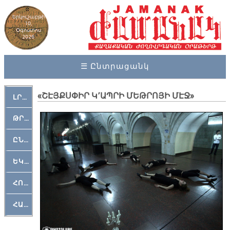
Երկուշաբթի
10,
Օգոստոս
2026
☰ Ընտրացանկ
«ՇԷՅՔՍՓԻՐ Կ՚ԱՊՐԻ ՄԵԹՐՈՅԻ ՄԷՋ»
ԼՐԱՀՈՍ
ԹՐՔԱՀԱՅ ԿԵԱՆՔ
ԸՆԿԵՐԱՄՇԱԿՈՒԹԱՅԻՆ
ԵԿԵՂԵՑԱԿԱՆ
ՀՈԳԵՄՏԱՒՈՐ
ՀԱՐԹԱԿ