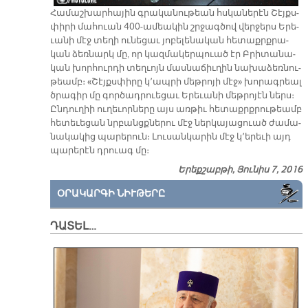
Հա­մաշ­խար­հա­յին գրա­կա­նու­թեան հսկա­նե­րէն Շէյքս­
փի­րի մա­հուան 400-ա­մեա­կին շրջագ­ծով վեր­ջերս Ե­րե­
ւա­նի մէջ տե­ղի ու­նե­ցաւ յո­բե­լե­նա­կան հե­տաքրք­րա­
կան ձեռ­նարկ մը, որ կազ­մա­կեր­պուած էր Բրի­տա­նա­
կան խոր­հուր­դի տեղ­ւոյն մաս­նա­ճիւ­ղին նա­խա­ձեռ­նու­
թեամբ։ «Շէյքս­փի­րը կ՚ապ­րի մեթ­րո­յի մէջ» խո­րագ­րեալ
ծրա­գիր մը գոր­ծադ­րուե­ցաւ Ե­րե­ւա­նի մեթ­րո­յէն ներս։
Ըն­դու­ղիի ու­ղե­ւոր­նե­րը այս առ­թիւ հե­տաքրք­րու­թեամբ
հե­տե­ւե­ցան նրբանցք­նե­րու մէջ ներ­կա­յա­ցուած ժա­մա­
նա­կա­կից պա­րե­րուն։ Լու­սան­կա­րին մէջ կ՚ե­րե­ւի այդ
պա­րե­րէն դրուագ մը։
Երեքշաբթի, Յունիս 7, 2016
ՕՐԱԿԱՐԳԻ ՆԻՒԹԵՐԸ
ԴԱՏԵԼ…