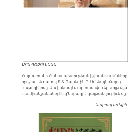
ԱՐԱ ԳՕՉՈՒՆԵԱՆ
​Հայաստանի Հանրապետութեան իշխանութիւնները
որոշած են դատել Տ.Տ. Գարեգին Բ. Ամենայն Հայոց
Կաթողիկոսը: Սա իսկապէս արտասովոր երեւոյթ մըն
է եւ միանշանակօրէն կ՚ենթադրէ գայթակղութիւն մը:
Կարդալ աւելին
Դ