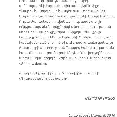
Ռուսաստանի երաժշտական աշխարհի
ամենայայտնի էսթրատային աստղերէն Նիքոլայ
Պասքով համերգով մը հանդէս եկաւ Երեւանի մէջ։
Մարտի 8-ի շարժառիթով Հայաստանի Առաջին տիկին
Ռիթա Սարգսեանի հովանաւորութեամբ տեղի
ունեցաւ այս ձեռնարկը՝ որպէս նուէր երկրի իգական
սեռի ներկայացուցիչներուն։ Նիքոլայ Պասքովի
համերգը տեղի ունեցաւ Երեւանի Օփերային մէջ, ուր
համախմբուած էին հոծ թիւով երաժշտասէր կանայք։
Յայտագրի տեւողութեան Պասքով հանդէս եկաւ նաեւ
հայերէն կատարումներով։ Ան ջերմ ծափողջոյններու
արժանացաւ երգելով՝ «Երեւանի սիրուն աղջիկը»ը եւ
«Սիրոյ ամառ»ը։
Հարկ է նշել, որ Նիքոլայ Պասքով կ՚անուանուի
«Ռուսաստանի ոսկէ ձայնը»։
ԱՆՈՒՇ ԹՐՈՒԱՆՑ
Երեքշաբթի, Մարտ 8, 2016