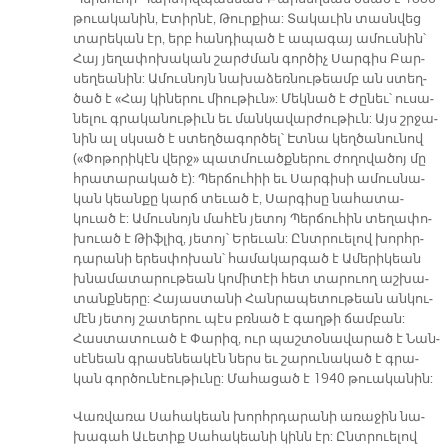
թուա­կա­նի­ն, Է­տիր­նէ, Թուր­քիա: Տա­կա­ւին տասն­վեց
տա­րե­կան էր, երբ հան­դի­պած է ա­պա­գայ ա­մու­սնին՝
Հայ յե­ղա­փո­խա­կան շարժ­ման գոր­ծիչ Սար­գիս Բար­
սե­ղեա­նին: Ա­մուս­նոյն նա­խա­ձեռ­նու­թեամբ ան ստեղ­
ծած է «Հայ կի­նե­րու միու­թիւ­ն»: Մեկ­նած է Ժը­նեւ՝ ու­սա­
նե­լու գրա­կա­նու­թիւն եւ ման­կա­վար­ժու­թիւն: Այս շրջա­
նին ալ սկսած է ստեղ­ծա­գոր­ծել՝ Էտ­նա կեղ­ծա­նու­նով
(«Փո­թո­րի­կէն վեր­ջ» պատ­մուածք­նե­րու ժո­ղո­վա­ծոյ մը
հրա­տա­րա­կած է): Պեր­ճու­հիի եւ Սար­գի­սի ա­մուս­նա­
կան կեան­քը կարճ տե­ւած է, Սար­գի­սը նա­հա­տա­
կուած է: Ա­մուս­նոյն մա­հէն յե­տոյ Պեր­ճու­հին տե­ղա­փո­
խուած է Թիֆ­լիզ, յե­տոյ՝ Ե­րե­ւան: Ընտ­րուե­լով խորհր­
դա­րա­նի ե­րես­փո­խան՝ հա­մա­կար­գած է Ա­մե­րի­կեան
խնա­մա­տա­րու­թեան կո­մի­տէի հետ տա­րուող աշ­խա­
տանք­նե­րը: Հա­յաս­տա­նի Հան­րա­պե­տու­թեան ան­կու­
մէն յե­տոյ շա­տե­րու պէս բռնած է գաղ­թի ճամ­բան:
Հաս­տա­տուած է Փա­րիզ, ուր պաշ­տօ­նա­վա­րած է Նան­
սէ­նեան գրա­սե­նեա­կէն ներս եւ շա­րու­նա­կած է գրա­
կան գոր­ծու­նէու­թիւ­նը: Մա­հա­ցած է 1940 թ­­ուա­կա­նին:
Վառ­վա­ռա Սա­հա­կեա­ն խորհր­դա­րա­նի ա­ռա­ջին նա­
խա­գահ Ա­ւե­տիք Սա­հա­կեա­նի կինն էր: Ընտ­րուե­լով