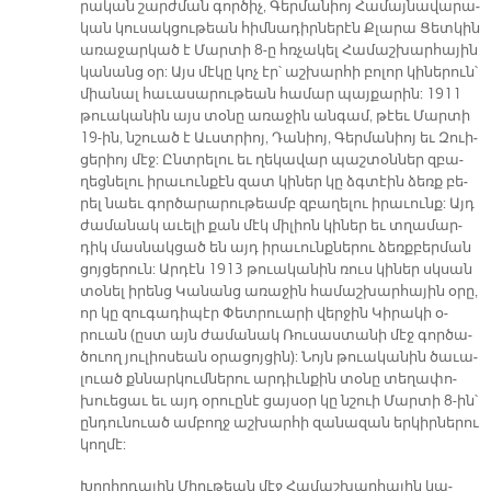
րա­կան շարժ­ման գոր­ծիչ, Գեր­մա­նիո­յ Հա­մայ­նա­վա­րա­
կան կու­սակ­ցու­թեան հիմ­նա­դիր­նե­րէն Քլա­րա Ցետ­կին
ա­ռա­ջար­կած է Մար­տի 8-ը հռչա­կել Հա­մաշ­խար­հա­յին
կա­նանց օր: Այս մէ­կը կոչ էր՝ աշ­խար­հի բո­լոր կի­նե­րուն՝
միա­նալ հա­ւա­սա­րու­թեան հա­մար պայ­քա­րին: 1911
թուա­կա­նին այս տօ­նը ա­ռա­ջին ան­գամ, թէեւ Մար­տի
19-ին, նշուած է Աւստ­րիո­յ, Դա­նիոյ, Գեր­մա­նիո­յ եւ Զուի­
ցե­րիո­յ մէջ: Ընտ­րե­լու եւ ղե­կա­վար պաշ­տօն­ներ զբա­
ղեց­նե­լու ի­րա­ւուն­քէն զատ կի­ներ կը ձգտէին ձեռք բե­
րել նաեւ գոր­ծա­րա­րու­թեամբ զբա­ղե­լու ի­րա­ւունք: Այդ
ժա­մա­նակ ա­ւե­լի քան մէկ մի­լիոն կի­ներ եւ տղա­մար­
դիկ մաս­նակ­ցած են այդ ի­րա­ւունք­նե­րու ձեռք­բեր­ման
ցոյ­ցե­րուն: Ար­դէն 1913 թուա­կա­նին ռուս կի­ներ սկսան
տօ­նել ի­րենց Կա­նանց ա­ռա­ջին հա­մաշ­խար­հա­յին օ­րը,
ո­ր կը զու­գա­դի­պէր Փետ­րուա­րի վեր­ջին Կի­րա­կի օ­
րուան (ըստ այն ժա­մա­նակ Ռու­սաս­տա­նի մէջ գոր­ծա­
ծուող յու­լիո­սեան օ­րա­ցոյ­ցին): Նոյն թուա­կա­նին ծա­ւա­
լուած քննար­կում­նե­րու ար­դիւն­քին տօ­նը տե­ղա­փո­
խուե­ցաւ եւ այդ օ­րուը­նէ ցայ­սօր կը նշուի Մար­տի 8-ին՝
ըն­դու­նուած ամ­բողջ աշ­խար­հի զա­նա­զան եր­կիր­նե­րու
կող­մէ:
Խորհր­դա­յին Միու­թեան մէջ Հա­մաշ­խար­հա­յին կա­