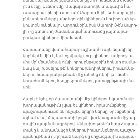
նաեւ Հայ Ա­ռա­քե­լա­կան Ե­կե­ղեց­ւոյ հիմ­նա­կան տօ­նե­
րէն մէ­կը՝ Ա­ւե­տու­մը: Սա­կայն մար­դիկ տա­կա­ւին հա­
ւա­տա­րիմ էին հին օ­րուան՝ Մար­տի 8-ին, եւ հան­րա­յին
քննար­կում­նե­րը յան­գե­ցու­ցին կի­նե­րուն նուի­րուած եր­
կու տօն ու­նե­նա­լու ար­դիւն­քին, իսկ Մար­տի 8-էն Ապ­րի­
լի 7-ը գտնուող ժա­մա­նա­կա­հա­տուա­ծը յայ­տա­րա­
րուե­ցաւ կի­նե­րու միամ­սեակ:
Հա­յաս­տա­նը վստա­հա­բար աշ­խար­հի այն ե­զա­կի եր­
կիր­նե­րէն մին է, ե­թէ ոչ միա­կը, ուր կի­նե­րու ամ­բողջ ա­
միս մը՝ միամ­սեակ ու­նի, ո­րու ըն­թաց­քին եր­կար ժա­մա­
նակ կայ խօ­սե­լու թէ՛ կի­նե­րու խնդիր­նե­րու, ի­րա­ւունք­
նե­րու, հա­սա­րա­կու­թեան մէջ ա­նոնց դե­րի, թէ նաեւ՝
նուա­ճում­նե­րու, ձեռք­բե­րում­նե­րու, յա­ռա­ջըն­թա­ցի մա­
սին:
Հարկ է նշել, որ Հա­յաս­տա­նի մէջ կի­նե­րու նկատ­մամբ
խտրա­կա­նու­թիւն չկայ, եւ կի­նե­րու ի­րա­ւունք­նե­րը
պաշտ­պա­նուած են ինչ­պէս երկ­րի ներ­սը՝ օ­րէնք­նե­րով,
այն­պէս ալ՝ Հա­յաս­տա­նի կող­մէ վա­ւե­րա­ցուած մի­ջազ­
գա­յին պայ­մա­նագ­րե­րով: Ան­կա­խու­թե­նէն ետք Հա­յաս­
տա­նը կ՚ան­դա­մակ­ցի կի­նե­րու ի­րա­ւունք­նե­րու պաշտ­
պա­նու­թեա­ն ուղ­ղուած կարգ մը մի­ջազ­գա­յին պայ­մա­