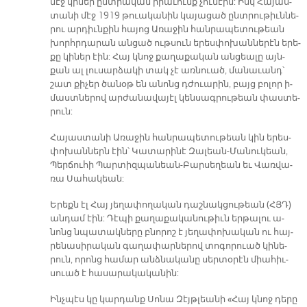
մէջ կի­ներ ընտ­րա­կան ի­րա­ւունք չու­նէին: Իսկ Հա­յաս­
տա­նի մէջ 1919 թուա­կա­նին կա­յա­ցած ընտ­րու­թիւն­նե­
րու ար­դիւն­քին հա­յոց Ա­ռա­ջին հան­րա­պե­տու­թեան
խորհր­դա­րան ան­ցած ութ­սուն ե­րես­փո­խան­նե­րէն ե­րե­
քը կի­ներ էին: Հայ կնոջ քա­ղա­քա­կան ան­ցեա­լը այն­
քան ալ լու­սար­ձա­կի տակ չէ առ­նուած, մա­նա­ւանդ՝
շատ քի­չեր ծա­նօթ են ա­նոնց դժուա­րին, բայց բո­լոր ի­
մաստ­նե­րով ար­ժա­նա­վա­յէլ կեն­սագ­րու­թեան փաս­տե­
րուն:
Հա­յաս­տա­նի Ա­ռա­ջին հան­րա­պե­տու­թեան կին ե­րես­
փո­խան­ներն էին՝ Կա­տա­րի­նէ Զա­լեան-Մա­նու­կեա­ն,
Պեր­ճու­հի Պար­տիզ­պա­նեան-Բար­սե­ղեա­ն եւ Վառ­վա­
ռա Սա­հա­կեա­ն:
Ե­րեքն էլ Հայ յե­ղա­փո­ղա­կան դաշ­նակ­ցու­թեան (ՀՅԴ)
ան­դամ էին: Դէ­պի քա­ղա­քա­կա­նու­թիւն եր­թա­լու ա­
նոնց նպա­տակ­նե­րը բնո­րոշ է յե­ղա­փո­խա­կան ու հայ­
րե­նա­սի­րա­կան գա­ղա­փար­նե­րով տո­գո­րուած կի­նե­
րուն, ո­րոնց հա­մար անձ­նա­կա­նը սեր­տօ­րէն միա­հիւ­
սուած է հա­սա­րա­կա­կա­նին:
Ինչ­պէս կը կար­դանք Սո­նա Զէյթ­լեա­նի «Հայ կնոջ դե­րը