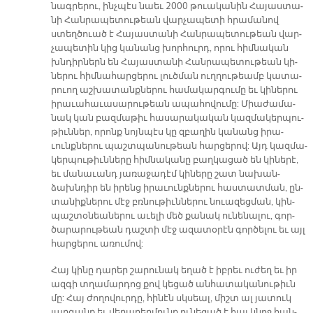
նագ­րե­րու, ինչ­պէս նաեւ 2000 թուա­կա­նին Հա­յաս­տա­
նի Հան­րա­պե­տու­թեան վար­չա­պե­տի հրա­մա­նով
ստեղ­ծուած է Հա­յաս­տա­նի Հան­րա­պե­տու­թեան վար­
չա­պե­տին կից կա­նանց խոր­հուրդ, ո­րու հիմ­նա­կան
խնդիր­ներն են Հա­յաս­տա­նի Հան­րա­պե­տու­թեան կի­
նե­րու հիմ­նա­հար­ցե­րու լուծ­ման ուղ­ղու­թեամբ կա­տա­
րուող աշ­խա­տանք­նե­րու հա­մա­կար­գու­մը եւ կի­նե­րու
ի­րա­ւա­հա­ւա­սա­րու­թեան ա­պա­հո­վու­մը: Միա­ժա­մա­
նակ կան բազ­մա­թիւ հա­սա­րա­կա­կան կազ­մա­կեր­պու­
թիւն­ներ, ո­րոնք նոյն­պէս կը զբա­ղին կա­նանց ի­րա­
ւունք­նե­րու պաշտ­պա­նու­թեան հար­ցե­րով: Այդ կազ­մա­
կեր­պու­թիւն­նե­րը հիմ­նա­կա­նը բաղ­կա­ցած են կի­նե­րէ,
եւ մա­նա­ւանդ յա­ռա­ջա­դէմ կի­նե­րը շատ նա­խան­
ձախն­դիր են ի­րենց ի­րա­ւունք­նե­րու հաս­տատ­ման, ըն­
տա­նիք­նե­րու մէջ բռնու­թիւն­նե­րու նուա­զեց­ման, կին-
պաշ­տօ­նեա­նե­րու ա­ւե­լի մեծ քա­նակ ու­նե­նա­լու, գոր­
ծա­րա­րու­թեան դաշ­տի մէջ ա­զա­տօ­րէն գոր­ծե­լու եւ այլ
հար­ցե­րու ա­ռու­մով:
Հայ կի­նը դա­րեր շա­րու­նակ ե­ղած է իբ­րեւ ու­ժեղ եւ իր
ազ­գի տղա­մար­դոց քով կե­ցած ան­հա­տա­կա­նու­թիւն
մը: Հայ ժո­ղո­վուր­դը, հի­նէն սկսեալ, միշտ ալ յա­տուկ
յար­գանք եւ վե­րա­բեր­մունք ու­նե­ցած է հայ կնոջ հան­