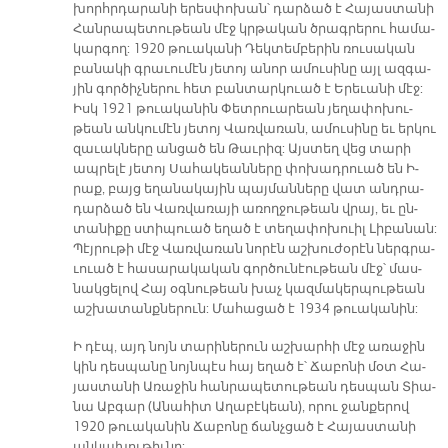
խորհր­դա­րա­նի ե­րես­փո­խան՝ դար­ձած է Հա­յաս­տա­նի
Հան­րա­պե­տու­թեան մէջ կրթա­կան ծրագ­րե­րու հա­մա­
կար­գող: 1920 թուա­կա­նի Դեկ­տեմ­բե­րին ռու­սա­կան
բա­նա­կի գրա­ւու­մէն յե­տոյ ա­նոր ա­մու­սի­նը այլ ազ­գա­
յին գոր­ծիչ­նե­րու հետ բան­տար­կուած է Ե­րե­ւա­նի մէջ:
Իսկ 1921 թուա­կա­նին Փետ­րուա­րեան յե­ղա­փո­խու­
թեան ան­կու­մէն յե­տոյ Վառ­վա­ռան, ա­մու­սի­նը եւ եր­կու
զա­ւակ­նե­րը ան­ցած են Թաւ­րիզ: Այս­տեղ վեց տա­րի
ապ­րե­լէ յե­տոյ Սա­հա­կեան­նե­րը փո­խադ­րուած են Ի­
րաք, բայց ե­ղա­նա­կա­յին պայ­ման­նե­րը վատ անդ­րա­
դար­ձած են Վառ­վա­ռա­յի ա­ռող­ջու­թեան վրայ, եւ ըն­
տա­նի­քը ստի­պուած ե­ղած է տե­ղա­փո­խուիլ Լի­բա­նան:
Պէյ­րու­թի մէջ Վառ­վա­ռան նո­րէն աշ­խու­ժօ­րէն ներգ­րա­
ւուած է հա­սա­րա­կա­կան գոր­ծու­նէու­թեան մէջ՝ մաս­
նակ­ցե­լով Հայ օգ­նու­թեան խաչ կազ­մա­կեր­պու­թեան
աշ­խա­տանք­նե­րուն: Մա­հա­ցած է 1934 թուա­կա­նին:
Ի դէպ, այդ նոյն տա­րի­նե­րուն աշ­խար­հի մէջ ա­ռա­ջին
կին դես­պա­նը նոյն­պէս հայ ե­ղած է՝ Ճա­բո­նի մօտ Հա­
յաս­տա­նի Ա­ռա­ջին հան­րա­պե­տու­թեան դես­պան Տիա­
նա Աբ­գա­ր (Ա­նա­հիտ Ա­ղա­բէ­կեան), ո­րու ջան­քե­րով
1920 թուա­կա­նին Ճա­բո­նը ճանչ­ցած է Հա­յաս­տա­նի
ան­կա­խու­թիւ­նը: