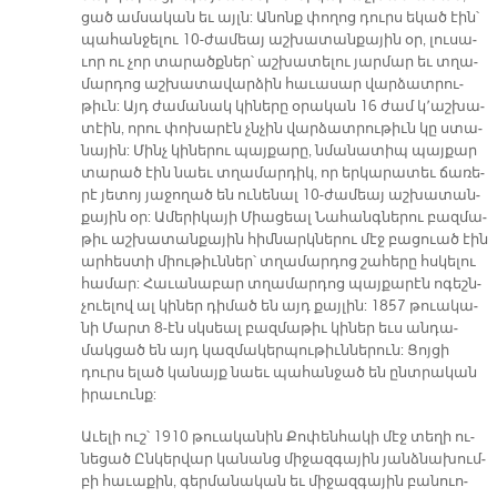
ցած ամ­սա­կան եւ այլն: Ա­նոնք փո­ղոց դուրս ե­կած էին՝
պա­հան­ջե­լու 10-ժա­մեայ աշ­խա­տան­քա­յին օր, լու­սա­
ւոր ու չոր տա­րածք­ներ՝ աշ­խա­տե­լու յար­մար եւ տղա­
մար­դոց աշ­խա­տա­վար­ձին հա­ւա­սար վար­ձատ­րու­
թիւն: Այդ ժա­մա­նակ կի­նե­րը օ­րա­կան 16 ժամ կ՚աշ­խա­
տէին, ո­րու փո­խա­րէն չնչին վար­ձատ­րու­թիւն կը ստա­
նա­յին: Մինչ կի­նե­րու պայ­քա­րը, նմա­նա­տիպ պայ­քար
տա­րած էին նաեւ տղա­մար­դիկ, որ եր­կա­րա­տեւ ճա­ռե­
րէ յե­տոյ յա­ջո­ղած են ու­նե­նալ 10-ժա­մեայ աշ­խա­տան­
քա­յին օր: Ա­մե­րի­կա­յի Միա­ցեալ Նա­հանգ­նե­րու բազ­մա­
թիւ աշ­խա­տան­քա­յին հիմ­նարկ­նե­րու մէջ բա­ցուած էին
արհ­ես­տի միու­թիւն­ներ՝ տղա­մար­դոց շա­հե­րը հսկե­լու
հա­մար: Հա­ւա­նա­բար տղա­մար­դոց պայ­քա­րէն ո­գեշն­
չուելով ալ կի­ներ դի­մած են այդ քայ­լին: 1857 թուա­կա­
նի Մարտ 8-էն սկսեալ բազ­մա­թիւ կի­ներ եւս ան­դա­
մակ­ցած են այդ կազ­մա­կեր­պու­թիւն­նե­րուն: Ցոյ­ցի
դուրս ե­լած կա­նայք նաեւ պա­հան­ջած են ընտ­րա­կան
ի­րա­ւունք:
Ա­ւե­լի ուշ՝ 1910 թուա­կա­նին Քո­փեն­հա­կի մէջ տե­ղի ու­
նե­ցած Ըն­կեր­վար կա­նանց մի­ջազ­գա­յին յանձ­նա­խում­
բի հա­ւա­քին, գեր­մա­նա­կան եւ մի­ջազ­գա­յին բա­նուո­