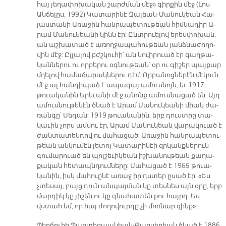
հայ յե­ղա­փո­խա­կան շարժ­ման մէ­ջ» գիր­քին մէջ (Լոս
Ան­ճե­լըս, 1992) Կա­տա­րի­նէ Զա­լեան-Մա­նու­կեա­ն Հա­
յաս­տա­նի Ա­ռա­ջին հան­րա­պե­տու­թեան հիմ­նա­դիր Ա­
րամ Մա­նու­կեա­նի կինն էր: Ընտ­րուե­լով ե­րես­փո­խան,
ան աշ­խա­տած է ա­ռող­ջա­պա­հու­թեան յանձ­նա­ժո­ղո­
վին մէջ: Ըլ­լա­լով բժշկու­հի՝ ան նուի­րուած էր գաղ­թա­
կան­նե­րու ու որ­բե­րու օգ­նու­թեա­ն՝ օր ու գի­շեր պայ­քար
մղե­լով հա­մա­ճա­րակ­նե­րու դէմ: Որ­բա­նոց­նե­րէն մէ­կուն
մէջ ալ հան­դի­պած է ա­պա­գայ ա­մուս­նոյն, եւ 1917
թուա­կա­նին Ե­րե­ւա­նի մէջ ա­նոնք ա­մուս­նա­ցած են: Այդ
ա­մուս­նու­թե­նէն ծնած է Ա­րամ Մա­նու­կեա­նի միակ ժա­
ռան­գը՝ Սե­դան: 1919 թուա­կա­նին, երբ դուստ­րը տա­
կա­ւին չորս ամ­սու էր, Ա­րամ Մա­նու­կեա­ն վա­րակ­ուած է
ժան­տա­տեն­դով ու մա­հա­ցած: Ա­ռա­ջին հան­րա­պե­տու­
թեան ան­կու­մէն յե­տոյ Կա­տա­րի­նէի զրկանք­նե­րուն
գու­մա­րուած են պոլ­շե­ւի­կեան իշ­խա­նու­թեան քա­ղա­
քա­կան հե­տապն­դում­նե­րը: Մա­հա­ցած է 1965 թուա­
կա­նին, իսկ մա­հուը­նէ ա­ռաջ իր դստեր ը­սած էր. «Ես
չտե­սայ, բայց դուն ան­պայ­ման կը տես­նես այն օ­րը, երբ
մար­դիկ կը յի­շեն ու կը գնա­հա­տեն քու հայրդ: Ես
վստահ եմ, որ հայ ժո­ղո­վուր­դը չի մո­ռ­­նար զին­ք»:
Պեր­ճու­հի Պար­տիզ­պա­նեան-Բար­սե­ղեա­ն ծնած է 1886