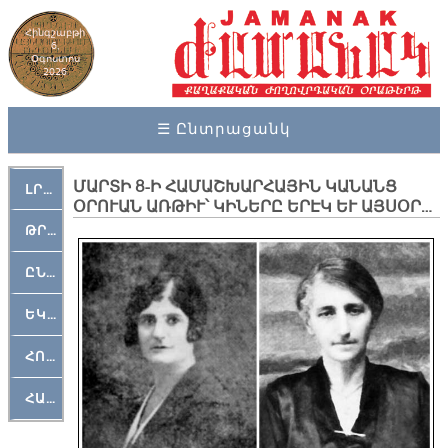
Հինգշաբթի
6,
Օգոստոս
2026
☰ Ընտրացանկ
ՄԱՐՏԻ 8-Ի ՀԱՄԱՇԽԱՐՀԱՅԻՆ ԿԱՆԱՆՑ
ԼՐԱՀՈՍ
ՕՐՈՒԱՆ ԱՌԹԻՒ՝ ԿԻՆԵՐԸ ԵՐԷԿ ԵՒ ԱՅՍՕՐ…
ԹՐՔԱՀԱՅ ԿԵԱՆՔ
ԸՆԿԵՐԱՄՇԱԿՈՒԹԱՅԻՆ
ԵԿԵՂԵՑԱԿԱՆ
ՀՈԳԵՄՏԱՒՈՐ
ՀԱՐԹԱԿ