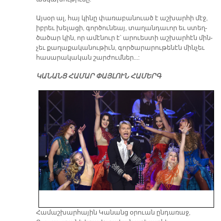
Այ­սօր ալ, հայ կի­նը փա­ռա­բա­նուած է աշ­խար­հի մէջ,
իբ­րեւ խե­լա­ցի, գոր­ծու­նեայ, տա­ղան­դա­ւոր եւ ստեղ­
ծա­ծար կին, որ ա­մէ­նուր է՝ ա­րուես­տի աշ­խար­հէն մին­
չեւ քա­ղա­քա­կա­նու­թիւն, գոր­ծա­րա­րու­թե­նէն մին­չեւ
հա­սա­րա­կա­կան շար­ժում­ներ…:
ԿԱՆԱՆՑ ՀԱՄԱՐ ՓԱՅԼՈՒՆ ՀԱՄԵՐԳ
Համաշխարհային Կանանց օրուան ընդառաջ,