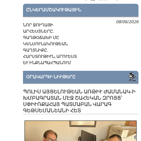
ԸՆԿԵՐԱՄՇԱԿՈՒԹԱՅԻՆ
08/06/2026
ՆՈՐ ՋՈՒՂԱՅԻ
ԱՐՀԵՍՏՆԵՐԸ.
ԳԱՂԹՕՃԱԽԻ ՄԸ
ԿԵՆՍՈՒՆԱԿՈՒԹԵԱՆ
ԳԱՂՏՆԻՔԸ.
ՀԱՐՍՏՈՒԹԻՒՆ, ԱՐՈՒԵՍՏ
ԵՒ ԻՆՔՆԱՊԱՀՊԱՆՈՒՄ
ՕՐԱԿԱՐԳԻ ՆԻՒԹԵՐԸ
ՊՈԼԻՍ ԱՅՑԵԼՈՒԹԵԱՆ ԱՌԹԻՒ ԺԱՄԱՆԱԿ-Ի
ԽՄԲԱԳՐԱՏԱՆ ՄԷՋ ՇԱՀԵԿԱՆ ԶՐՈՅՑ՝
ՍՓԻՒՌՔԱՀԱՅ ՊԱՏՄԱԲԱՆ ՎԱՐԱԳ
ԳԵԹՍԵՄԱՆԵԱՆԻ ՀԵՏ