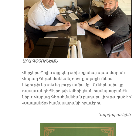
ԱՐԱ ԳՕՉՈՒՆԵԱՆ
Վերջերս Պոլիս այցելեց սփիւռքահայ պատմաբան
Վարագ Գեթսեմանեան, որու քաղաքէս ներս
կեցութիւնը տեւեց շուրջ ամիս մը։ Ան ներկայիս կը
դասաւանդէ Պէյրութի Ամերիկեան համալսարանէն
ներս։ Վարագ Գեթսեմանեան քաղաքս փութացած էր՝
«Սապանճը» համալսարանի հրաւէրով։
Կարդալ աւելին
Պո
այ
առ
ԺԱ