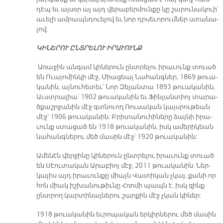
դէպ եւ այ­սօր ալ այդ վե­րա­բեր­մուն­քը կը շա­րու­նա­կուի՝
ա­ւե­լի ամ­րապն­դուե­լով եւ նոր դրսե­ւո­րում­ներ ստա­նա­
լով:
ԿԻ­ՆԵ­ՐՈՒ ԸՆՏ­ՐԵ­ԼՈՒ Ի­ՐԱ­ՒՈՒՆՔ
Ա­ռա­ջին ան­գամ կի­նե­րուն ընտ­րե­լու ի­րա­ւունք տուած
են Ո­ւա­յո­մին­կի մէջ, Միա­ցեալ Նա­հանգ­ներ, 1869 թուա­
կա­նին, այ­նու­հե­տեւ՝ Նոր Զե­լան­տա 1893 թուա­կա­նին,
Աւստ­րա­լիա՝ 1902 թուա­կա­նին եւ Ֆին­լան­տիոյ տա­րա­
ծքաշր­ջա­նին մէջ գտնուող Ռու­սա­կան կայս­րու­թեան
մէջ՝ 1906 թուա­կա­նին: Բրի­տա­նու­հի­նե­րը ձայ­նի ի­րա­
ւունք ստա­ցած են 1918 թուա­կա­նին, իսկ ա­մե­րի­կեան
նա­հանգ­նե­րու մեծ մա­սին մէջ՝ 1920 թուա­կա­նին:
Ա­մե­նէն վեր­ջի­նը կի­նե­րուն ընտ­րե­լու ի­րա­ւունք տուած
են Սէու­տա­կան Ա­րա­բիոյ մէջ, 2011 թուա­կա­նին: Ներ­
կա­յիս այդ ի­րա­ւուն­քը միայն Վա­տի­կան չկայ, քա­նի որ
հոն միակ իշ­խա­նու­թիւ­նը Հռո­մի պապն է, իսկ զինք
ընտ­րող կար­տի­նալ­նե­րու շար­քին մէջ չկան կի­ներ:
1918 թուա­կա­նին եւ­րո­պա­կան եր­կիր­նե­րու մեծ մա­սին