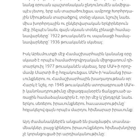
նանց օ­րուան պաշ­տօ­նա­կան ըն­դու­նու­մէն ան­մի­ջա­
պէս յե­տոյ, երբ ան տա­րա­ծուե­ցաւ ամ­բողջ Խորհր­դա­
յին Միու­թեան տա­րած­քով, տօ­նը սկսաւ նշուիլ նաեւ
միւս խորհր­դա­յին ու ըն­կեր­վա­րա­կան եր­կիր­նե­րուն
մէջ, ինչ­պէս նաեւ զայն սկսան տօ­նել չի­նա­ցի հա­մայ­
նա­վար­նե­րը՝ 1922 թուա­կա­նէն ու սպա­նա­ցի հա­մայ­
նա­վար­նե­րը՝ 1936 թուա­կա­նէն սկսեալ:
Իսկ Ա­րեւ­մուտ­քի մէջ Հա­մաշ­խար­հա­յին կա­նանց օ­րը
սկսած է որ­պէս հա­մա­ժո­ղովր­դա­կան մի­ջո­ցա­ռում դի­
տար­կուիլ 1977 թուա­կա­նէն սկսեալ, երբ ՄԱԿ-ի ո­րոշ­
մամբ Մար­տի 8-ը հռչա­կուե­ցաւ ՄԱԿ-ի Կա­նանց ի­րա­
ւունք­նե­րու ու Հա­մաշ­խար­հա­յին խա­ղա­ղու­թեան օր:
Հարկ է նշել, որ 1945 թուա­կա­նին ստո­րագ­րուած ՄԱԿ-
ի կա­նո­նադ­րու­թիւ­նը մի­ջազ­գա­յ­­նօ­րէն ճանչ­ցուած ա­
ռա­ջին հա­մա­ձայ­նա­գիրն է, որ իր մէջ կ՚ընդգր­կէ նաեւ
եր­կու սե­ռե­րու ի­րա­ւունք­նե­րու հա­ւա­սա­րու­թիւ­նը՝
հռչա­կե­լով զայն որ­պէս մար­դու հիմ­նա­րար ի­րա­ւունք:
Այդ ժա­մա­նակ­նե­րէն ան­ցած են բազ­մա­թիւ տաս­նա­
մեակ­ներ, բայց կի­նե­րու ի­րա­ւունք­նե­րու հիմ­նախն­դի­րը
չէ կորսն­ցու­ցած իր ար­դիա­կա­նու­թիւ­նը: