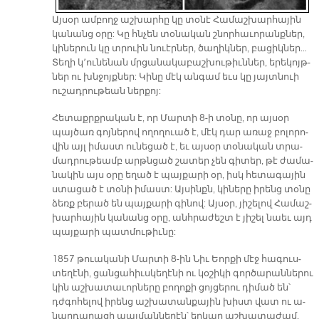
Այ­սօր ամ­բողջ աշ­խար­հը կը տօ­նէ Հա­մաշ­խար­հա­յին
կա­նանց օ­րը: Կը հնչեն տօ­նա­կան շնոր­հա­ւո­րանք­ներ,
կի­նե­րուն կը տրուին նուէր­ներ, ծա­ղիկ­ներ, բա­ցիկ­ներ…
Տե­ղի կ՚ու­նե­նան մրցա­նա­կա­բաշ­խու­թիւն­ներ, ե­րե­կոյթ­
ներ ու խնջոյք­ներ: Կի­նը մէկ ան­գամ եւս կը յայտ­նուի
ու­շադ­րու­թեան ներ­քոյ:
Հե­տաքրք­րա­կան է, որ Մար­տի 8-ի տօ­նը, որ այ­սօր
պայ­ծառ գոյ­նե­րով ո­ղո­ղուած է, մէկ դար ա­ռաջ բո­լո­րո­
վին այլ ի­մաստ ու­նե­ցած է, եւ այ­սօր տօ­նա­կան տրա­
մադ­րու­թեամբ արթն­ցած շա­տեր չեն գի­տեր, թէ ժա­մա­
նա­կին այս օ­րը ե­ղած է պայ­քա­րի օր, իսկ հե­տա­գա­յին
ստա­ցած է տօ­նի ի­մաստ: Այ­սինքն, կի­նե­րը ի­րենց տօ­նը
ձեռք բե­րած են պայ­քա­րի գի­նով: Այ­սօր, յի­շե­լով Հա­մաշ­
խար­հա­յին կա­նանց օ­րը, անհ­րա­ժեշտ է յի­շել նաեւ այդ
պայ­քա­րի պատ­մու­թիւ­նը:
1857 թուա­կա­նի Մար­տի 8-ին Նիւ Եոր­քի մէջ հա­գուս­
տե­ղէ­նի, ցան­ցա­հիւս­կե­ղէ­նի ու կօ­շի­կի գոր­ծա­րան­նե­րու
կին աշ­խա­տա­ւոր­նե­րը բո­ղո­քի ցոյ­ցե­րու դի­մած են՝
դժգո­հե­լով ի­րենց աշ­խա­տան­քա­յին խիստ վատ ու ա­
նար­դա­րա­ցի պայ­ման­նե­րէն՝ եր­կար աշ­խա­տա­ժամ,