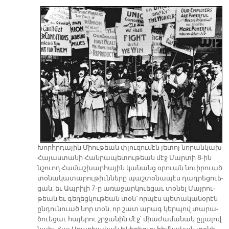
Խորհր­դա­յին Միու­թեան փլու­զու­մէն յե­տոյ նո­րան­կախ
Հա­յաս­տա­նի Հան­րա­պե­տու­թեան մէջ Մար­տի 8-ին
նշուող Հա­մաշ­խար­հա­յին կա­նանց օ­րուան նուի­րուած
տօ­նա­կա­տա­րու­թիւն­նե­րը պաշ­տօ­նա­պէս դա­դ­րե­ցուե­
ցան, եւ Ապ­րի­լի 7-ը ա­ռա­ջար­կուե­ցաւ տօ­նել Մայ­րու­
թեան եւ գե­ղեց­կու­թեան տօն՝ որ­պէս պե­տա­կա­նօ­րէն
ըն­դու­նուած նոր տօն, ո­ր շատ ա­րագ կեր­պով տա­րա­
ծուե­ցաւ հա­յե­րու շրջա­նին մէջ՝ միա­ժա­մա­նակ ըլ­լա­լով