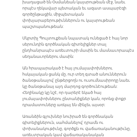
խաղացած են Օսմանեան կայսրութեան մէջ, նաեւ
որպէս ղեկավար պետական եւ ազատ ասպարէզի
գործընթացին, միջպետական
փոխյարաբերութիւններուն ու կայսրութեան
պաշտպանութեան:
Մկրտիչ Պուլտուքեան նպատակ ունեցած է հայ նոր
սերունդին գործնական գիտելիքներ տալ
ընդհանրապէս առեւտուրի մասին եւ մասնաւորապէս
սեղանաւորներու մասին:
Ան հրապարակած է հայ լումայափոխներու
հսկայական ցանկ մը, ուր տեղ գտած անուններուն
ծանօթանալով՝ ընթերցողն ու ուսումնասիրողը նաեւ
կը ծանօթանայ այդ մարդոց գործունէութեան:
Հեղինակը կը նշէ, որ դարերէ եկած հայ
լումայափոխներու ընտանիքներ կան, որոնց փոքր
դրամատուները առկայ են մինչեւ այսօր:
Առանձին գլուխներ նուիրած են գործնական
գիտելիքներուն, սահմանելով՝ դրամն ու
փոխանակութիւնը, գործքն ու վաճառականութիւնը,
առեւտրական կամ վաճառականական