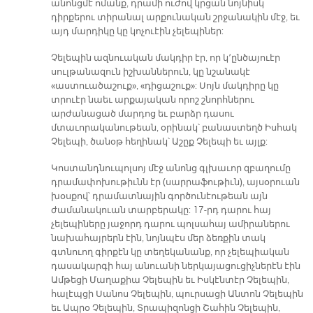
անոնցմէ ոմանք, դրամի ուժով կրցան նոյնիսկ
դիրքերու տիրանալ արքունական շրջանակին մէջ, եւ
այդ մարդիկը կը կոչուէին չելեպիներ:
Չելեպին ազնուական մակդիր էր, որ կ՚ընծայուէր
սուլթանազուն իշխաններուն, կը նշանակէ
«աստուածաշուք», «դիցաշուք»: Սոյն մակդիրը կը
տրուէր նաեւ արքայական որոշ շնորհներու
արժանացած մարդոց եւ բարձր դասու
մտաւորականութեան, օրինակ՝ բանաստեղծ Իսհակ
Չելեպի, ծանօթ հեղինակ՝ Աշըք Չելեպի եւ այլք:
Կոստանդնուպոլսոյ մէջ անոնց գլխաւոր զբաղումը
դրամափոխութիւնն էր (սարրաֆութիւն), այսօրուան
խօսքով՝ դրամատնային գործունէութեան այն
ժամանակուան տարբերակը: 17-րդ դարու հայ
չելեպիները յաջորդ դարու պոլսահայ ամիրաներու
նախահայրերն էին, նոյնպէս մեր ձեռքին տակ
գտնուող գիրքէն կը տեղեկանանք, որ չելեպիական
դասակարգի հայ անուանի ներկայացուցիչներէն էին
Ամթեցի Մաղաքիա Չելեպին եւ Իսկէնտէր Չելեպին,
հալէպցի Սանոս Չելեպին, պուրսացի Անտոն Չելեպին
եւ Ապրօ Չելեպին, Տրապիզոնցի Շահին Չելեպին,