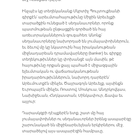
Ինչպէս կը տեղեկանանք Մկրտիչ Պուլտուքեանի
գիրքէն՝ արեւմտահայութիւնը Միջին Արեւելքի
տարածքին ունեցած է սեղանաւորներ, որոնք
պատմութեան ընթացքին գործած են հայ
առեւտրականներուն զուգահեռ: Անոնք՝
սեղանաւորները նախորդած են լումայափոխներուն,
եւ ձեւով մը կը նկատուին հայ իրականութեան
միջնադարեան դրամավարները (banker) եւ գիրքը
տեղեկութիւններ կը փոխանցէ այն մասին, թէ
հայութիւնը որքան քայլ պահած է միջազգային
ելեւմտական ու վաճառականութեան
իրադարձութիւններուն, նախորդ դարերէն՝
Արեւմուտքէն մինչեւ Ծայրագոյն Արեւելք, այսինքն
Եւրոպայէն մինչեւ Ռոստով, Մոսկուա, Անդրկովկաս,
Նախիջեւան, Հնդկաստան, Սինկափուր, Ճավա եւ
այլուր:
Դարասկզբի դէպքերէն ետք, շատ մը հայ
լումայափոխներ ու սեղանաւորներ իրենց ասպարէզը
շարունակած են միջինարեւելեան երկիրներու մէջ,
տարածելով այս ասպարէզին համբաւը,