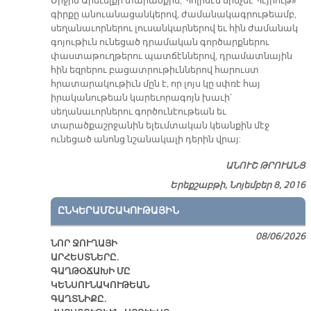
Միջին Արեւելքի տարածքին, Պոլիսէն մինչեւ Պէյրութ»
գիրքը անուանացանկերով, ժամանակագրութեամբ,
սեղանաւորներու լուսանկարներով եւ հին ժամանակ
գոյութիւն ունեցած դրամական գործարքներու
փաստաթուղթերու պատճէններով, դրամատնային
հին եզրերու բացատրութիւններով հարուստ
հրատարակութիւն մըն է, որ լոյս կը սփռէ հայ
իրականութեան կարեւորագոյն խաւի՝
սեղանաւորներու գործունէութեան եւ
տարածքաշրջանին ելեւմտական կեանքին մէջ
ունեցած անոնց նշանակալի դերին վրայ:
ԱՆՈՒՇ ԹՐՈՒԱՆՑ
Երեքշաբթի, Նոյեմբեր 8, 2016
ԸՆԿԵՐԱՄՇԱԿՈՒԹԱՅԻՆ
08/06/2026
ՆՈՐ ՋՈՒՂԱՅԻ
ԱՐՀԵՍՏՆԵՐԸ.
ԳԱՂԹՕՃԱԽԻ ՄԸ
ԿԵՆՍՈՒՆԱԿՈՒԹԵԱՆ
ԳԱՂՏՆԻՔԸ.