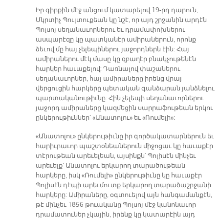
Իր գիրքին մէջ անցում կատարելով 19-րդ դարուն,
Մկրտիչ Պուլտուքեան կը նշէ, որ այդ շրջանին արդէն
Պոլսոյ սեղանաւորներու եւ դրամափոխներու
ասպարէզը կը պատկանէր ամիրաներուն, որոնք
ձեւով մը հայ չելեպիներու յաջորդներն էին: Հայ
ամիրաներու մէկ մասը կը զբաղէր բնակչութենէն
հարկեր հաւաքելով: Դառնալով փաշաներու
սեղանաւորներ, հայ ամիրաները իրենց վրայ
վերցուցին հարկերը պետական գանձարան յանձնելու
պարտականութիւնը: Հին չելեպի սեղանաւորներու
յաջորդ ամիրաները կազմեցին սարրաֆութեան երկու
ընկերութիւններ՝ «Անատոլու» եւ «Ռումելի»:
«Անատոլու» ընկերութիւնը իր գործակատարներուն եւ
հարիւրաւոր պաշտօնեաներուն միջոցաւ կը հաւաքէր
տէրութեան արեւելեան, այսինքն՝ Պոլիսէն մինչեւ
արեւելք՝ Անատոլու երկարող տարածութեան
հարկերը, իսկ «Ռումելի» ընկերութիւնը կը հաւաքէր
Պոլիսէն դէպի արեւմուտք երկարող տարածաշրջանի
հարկերը: Ամիրաները, օգտուելով այն հանգամանքէն,
թէ մինչեւ 1856 թուականը Պոլսոյ մէջ կանոնաւոր
դրամատուներ չկային, իրենք կը կատարէին այդ