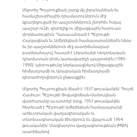
Մկրտիչ Պուլտուքեան շարք մը լիբանանեան եւ
համաշխարհային դրամատուներուն մէջ
զբաղեցուցած իր պաշտօններուն շնորհիւ հսկայ
պաշար ունի, գիտելիք ու միջազգային հարուստ
փորձառութիւն: Դասաւանդած է Պէյրութի
Հայկազեան եւ Ամերիկեան համալսարաններէն ներս
եւ իր պաշտօններուն մէջ աստիճանաբար
բարձրանալով, հասած է Լիբանանի Կեդրոնական
դրամատան փոխ-կառավարիչի պաշտօնին (1985-
1990)՝ պետութիւնը ներկայացնելով Միջազգային
հիմնադրամի ու Արաբական հիմնադրամի
գիտաժողովներուն ընթացքին:
Մկրտիչ Պուլտուքեան ծնած է 1937 թուականին՝ Պուրճ
Համուտ։ Պէյրութի Յովակիմեան-Մանուկեան
վարժարանը աւարտելէ ետք, 1957 թուականին
հետեւած է Պէյրութի Ամերիկեան համալսարանի
առեւտրական վարչագիտական ու
տնտեսագիտական ճիւղերուն եւ վկայուած 1964
թուականին՝ Մագիստրոս վարչագիտութեան (MBA)
աստիճանով: