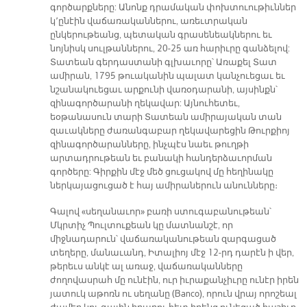
գործարքները: Անոնք դրամական փոխտուութիւններ
կ՚ընէին վաճառականներու, առեւտրական
ընկերութեանց, պետական գրասենեակներու եւ
նոյնիսկ սուլթաններու, 20-25 առ հարիւրը գանձելով:
Տատեան գերդաստանի գլխաւորը՝ Առաքել Տատ
ամիրան, 1795 թուականին պալատ կանչուեցաւ եւ
նշանակուեցաւ արքունի վառօդարանի, այսինքն՝
զինագործարանի ղեկավար: Այնուհետեւ,
եօթանասուն տարի Տատեան ամիրայական տան
զաւակները ժառանգաբար ղեկավարեցին Թուրքիոյ
զինագործարանները, ինչպէս նաեւ թուղթի
արտադրութեան եւ բանակի հանդերձաւորման
գործերը: Գիրքին մէջ մեծ ցուցակով մը հեղինակը
ներկայացուցած է հայ ամիրաներուն անունները։
Գալով «սեղանաւոր» բառի ստուգաբանութեան՝
Մկրտիչ Պուլտուքեան կը մատնանշէ, որ
միջնադարուն՝ վաճառականութեան զարգացած
տեղերը, մանաւանդ, Իտալիոյ մէջ 12-րդ դարէն ի վեր,
թերեւս անկէ ալ առաջ, վաճառականները
ժողովասրահ մը ունէին, ուր իւրաքանչիւրը ունէր իրեն
յատուկ աթոռն ու սեղանը (Ban­co), որուն վրայ որոշեալ