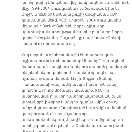
Խորհրդային Միութեան վեց հանրապետութիւններուն
մէջ: 1994-2004 թուականներուն ծայառած է իբրեւ
Միջին Արեւելքի ներկայացուցիչ Անգլիական UBAF
դրամատան մէջ (BACB), Լոնտոն: 2004 թուականին
միացած է Bank of Beirut-ին, իբրեւ գլխաւոր
պատասխանատու թղթակցային դրամատուներու
գործունէութեանց: Պաշտօն կը վարէ նաեւ «Քրետի
Լիպանէզ» դրամատան մէջ:
Հայ սեղանաւորներու մասին հետազօտական
աշխատութիւն գրելու համար Մկրտիչ Պուլտուքեան
ծանօթացած է անցնող դարերուն ապրած բազմաթիւ
հեղինակներու գործերուն, մասնաւորապէս հայ
նշանաւոր պատմաբան՝ Լէոյի, Տոքթոր Յակոբ
Պարսումեանի «Հայ ամիրաներ» հատորին եւ այլ
գործերու, որոնք մեծապէս նպաստած են, որ
ամբողջական ըլլայ իր հատորը պատմական եւ այլ
առումներով: Գիրքը կ՚անդրադառնայ մինչ օրս ոչ
այնքան շատ ուսումնասիրուած նիւթի մը՝ Օսմանեան
կայսրութեան մէջ հայ նշանաւոր
առեւտրականներուն, չելեպիներուն, ամիրաներուն,
անոնց գործունէութեան եւ Օսմանեան պետութեան
մէջ ունեցած դերին: