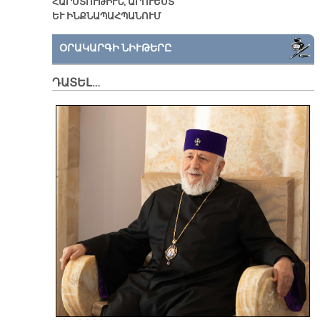
ՀԱՐՍՏՈՒԹԻՒՆ, ԱՐՈՒԵՍՏ
ԵՒ ԻՆՔՆԱՊԱՀՊԱՆՈՒՄ
ՕՐԱԿԱՐԳԻ ՆԻՒԹԵՐԸ
ԴԱՏԵԼ…