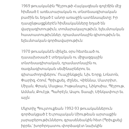
1969 թուականին Պէյրութի Հայկազեան գոլէճին մէջ
հիմնած է առեւտարական ու տնտեսագիտական
բաժին եւ եղած է անոր առաջին ատենապետը: Իր
դասընթացքներէն հիմնականները եղած են
վարչագիտութիւն, տոմարակալութիւն, ելեւմտական
հաստատութիւններ, դրամատնային գիտութիւն եւ
ելեւմտական գործավարութիւն:
1970 թուականէն մինչեւ օրս հետեւած ու
դասախօսած է տեղական ու միջազգային
տնտեսագիտական, դրամատնային ու
ռազմագիտական սեմինարներու եւ
գիտաժողովներու՝ Ուաշինկթըն, Նիւ Եորք, Լոնտոն,
Փարիզ, Հռոմ, Պրիւքսել, Ժընեւ, Վիեննա, Մատրիտ,
Միլան, Փրակ, Մալթա, Իսթանպուլ, Նիկոսիա, Պէյրութ,
Ամման, Քուէյթ, Պահրէյն, Ապու Տապի, Սինկափուր եւ
այլն:
Մկրտիչ Պուլտուքեան 1992-93 թուականներուն
գործակցած է Եւրոպական Միութեան արտաքին
յարաբերութիւններու գրասենեակին հետ (Պրիւքսել)
իբրեւ՝ խորհրդատու-փորձագէտ նախկին