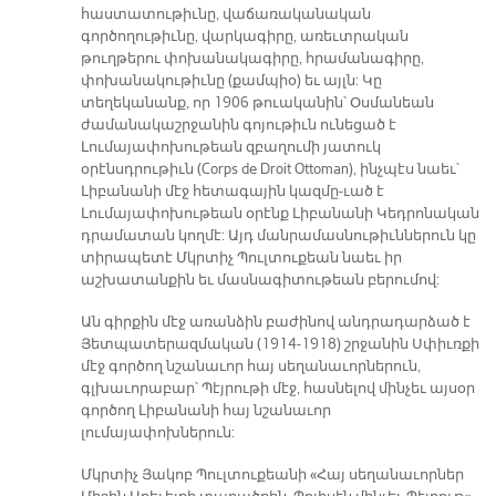
հաստատութիւնը, վաճառականական
գործողութիւնը, վարկագիրը, առեւտրական
թուղթերու փոխանակագիրը, հրամանագիրը,
փոխանակութիւնը (քամպիօ) եւ այլն: Կը
տեղեկանանք, որ 1906 թուականին՝ Օսմանեան
ժամանակաշրջանին գոյութիւն ունեցած է
Լումայափոխութեան զբաղումի յատուկ
օրէնսդրութիւն (Corps de Droit Ottoman), ինչպէս նաեւ՝
Լիբանանի մէջ հետագային կազմը-ւած է
Լումայափոխութեան օրէնք Լիբանանի Կեդրոնական
դրամատան կողմէ: Այդ մանրամասնութիւններուն կը
տիրապետէ Մկրտիչ Պուլտուքեան նաեւ իր
աշխատանքին եւ մասնագիտութեան բերումով:
Ան գիրքին մէջ առանձին բաժինով անդրադարձած է
Յետպատերազմական (1914-1918) շրջանին Սփիւռքի
մէջ գործող նշանաւոր հայ սեղանաւորներուն,
գլխաւորաբար՝ Պէյրութի մէջ, հասնելով մինչեւ այսօր
գործող Լիբանանի հայ նշանաւոր
լումայափոխներուն:
Մկրտիչ Յակոբ Պուլտուքեանի «Հայ սեղանաւորներ