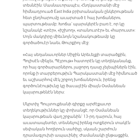
տեսնէին: Մասնաւորապէս, Հնդկաստանի մէջ
հիմնադրուած East India բրիտանական ընկերութեան
հետ ընդհարումը աւարտած է հայ խոճաներու
պարտութեամբ: Խոճա՝ պարսկերէն բառ է, որ կը
նշանակէ «տէր», «իշխող», «տանուտէր» եւ «հարուստ»:
Սոյն մակդիրը միեւնոյն նշանակութեամբ կը
գործածուէր նաեւ Թուրքիոյ մէջ:
«Հայ սեղանաւորներ Միջին Արեւելքի տարածքին,
Պոլիսէն մինչեւ Պէյրութ» հատորէն կը տեղեկանանք,
որ հայ գործարարներու յաջորդ դասը չելեպիներն էին,
որոնք ի տարբերութիւն Պարսկաստանի մէջ հիմնուած
եւ աշխարհով մէկ շրջող խոճաներուն, իրենց
գործունէութիւնը կը ծաւալէին միայն Օսմանեան
կայսրութենէն ներս:
Մկրտիչ Պուլտուքեանի գիրքը արժէքաւոր
տեղեկութիւններ կը փոխանցէ, որ Օսմանեան
կայսրութեան վաղ շրջանին՝ 13-րդ դարուն, հայ
աւատապետեր, տեսնելով իրենց ոտքերուն տակէն
սեփական հողերուն սահիլը, սկսան շարժուն
դրամագլուխի ապաւինիլ: Ժամանակի ընթացքին,