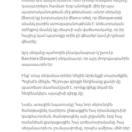
ժամեր կու գային իրարու հետ իրենց ունեցած հաշիւը
դասաւորելու համար: Երբ անոնցմէ մին իր այս
պարտականութեան մէջ թերանար, անոր սեղանը
(Banco) կը խորտակուէր (Banco rotto), որ (Banqueroute)
սնանկ բառին ստուգաբանութիւնն է: Առեւտրական
օրէնքով սնանկ կը սեպուի այն վաճառականը, որ իր
հաշիւը կամ պարտքը օրին չի վճարեր կամ չի կրնար
վճարել:
Այդ սեղանը պահողին բնականաբար կ՚ըսուէր
Banchiere (Banquier) սեղանաւոր, որ այդ ժողովասրահին
սպասաւորն էր:
Ինք՝ «Հայ սեղանաւորներ Միջին Արեւելքի տարածքին,
Պոլիսէն մինչեւ Պէյրութ» գիրքի հեղինակը քանի մը
պատճառ մատնանշած է, որոնք զինք մղած են
հեղինակելու այսպիսի գիրք մը:
Նախ, առաջին նպատակը՝ հայ նոր սերունդին
ծանօթացնել դարերու ընթացքին հայ դրամագլուխի
կազմաւորման, ծանօթացնել այն շրջանին, երբ հայ
օսմանեան քաղաքացին, հայ առեւտարականը, հայ
սեղանաւորն ու լումայափոխը, որպէս ամիրա, մեծ դեր