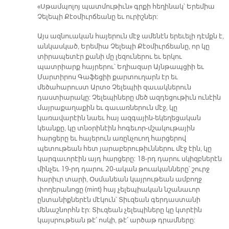
«Սթամպոլոյ պատմութիւն» գրքի հեղինակ՝ Երեմիա
Չելեպի Քէօմիւրճեանը եւ ուրիշներ:
Այս ազնուական հայերուն մէջ ամենէն երեւելի դէմքն է,
անկասկած, Երեմիա Չելեպի Քէօմիւրճեանը, որ կը
տիրապետէր քանի մը լեզուներու եւ երկու
պատրիարք հայրերու՝ Եղիազար Այնթապցիի եւ
Մարտիրոս Գաֆեցիի քարտուղարն էր եւ
մեծահարուստ Արտօ Չելեպիի զաւակներուն
դաստիարակը: Չելեպիները մեծ ազդեցութիւն ունէին
մայրաքաղաքին եւ գաւառներուն մէջ, կը
կառավարէին նաեւ հայ ազգային-եկեղեցական
կեանքը, կը տնօրինէին հոգեւոր-մշակութային
հարցերը եւ հայերուն առընչուող հարցերով
պետութեան հետ յարաբերութիւններու մէջ էին, կը
կարգաւորէին այդ հարցերը: 18-րդ դարու սկիզբներէն
մինչեւ 19-րդ դարու 20-ական թուականները՝ շուրջ
հարիւր տարի, Օսմանեան կայրութեան ամբողջ
փողերանոցը (mint) հայ չելեպիական նշանաւոր
ընտանիքներէն մէկուն՝ Տիւզեան գերդաստանի
մենաշնորհն էր: Տիւզեան չելեպիները կը կտրէին
կայսրութեան թէ՛ ոսկի, թէ՛ արծաթ դրամները: