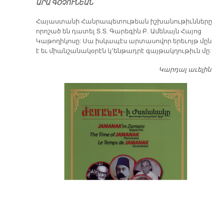
ԱՐԱ ԳՕՉՈՒՆԵԱՆ
​Հայաստանի Հանրապետութեան իշխանութիւնները
որոշած են դատել Տ.Տ. Գարեգին Բ. Ամենայն Հայոց
Կաթողիկոսը: Սա իսկապէս արտասովոր երեւոյթ մըն
է եւ միանշանակօրէն կ՚ենթադրէ գայթակղութիւն մը:
Կարդալ աւելին
Դ