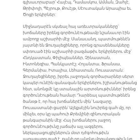
գլխաւորաբար՝ Հալէպ, Դամասկոս, Ամման, Զահլէ,
Թրիփոլի, Պէյրութ, Քուէյթ, Սէուտական Արապիա եւ
Ծոցի երկիրներ:
Միջնադարէն սկսեալ հայ առեւտրականները՝
խոճաները իրենց գործունէութեամբ նշանաւոր էին
ամբողջ աշխարհի մէջ: Մանաւանդ, պատմութենէն
յայտնի են Ջուղայեցիները, որոնց գրասենեակները
սփռուած էին աշխարհի բազմաթիւ երկիրներու մէջ՝
Հնդկաստան, Փիլիպեաններ, Չինաստան,
Ինտոնեզիա, Պանկլատէշ, Հոլանտա, Ֆրանսա,
Գերմանիա, Իտալիա, Լեհաստան, Ռուսաստան:
Ջուղայեցիները, իբրեւ յաջողակ գործարարներ սերտ
կապեր ունէին զանազան երկիրներու իշխանութեանց
հետ, անոնցմէ կը ստանային արտօնութիւններ՝ իրենց
գործունէութեան համար: Դարձեալ պատմութենէն
ծանօթ է, որ հայ խոճաներէն մին՝ Նազարը,
Ռուսաստանի ցարին՝ Ալեքսէյին նուիրեց գահ մը, որ
մինչեւ օրս կը պահուի Քրեմլինի զինուորական
թանգարանին մէջ: Հայ խոճաներու յաջող
գործունէութիւնը յաճախ այլ ազգերու
ներկայացուցիչներուն մօտ դժգոհութիւն
յառաջացուցած է, քանի որ անոնք մրցակցութիւն կը