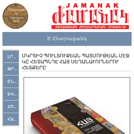
Հինգշաբթի
6,
Օգոստոս
2026
☰ Ընտրացանկ
ՄԿՐՏԻՉ ՊՈՒԼՏՈՒՔԵԱՆ ՊԱՏՄՈՒԹԵԱՆ ՄԷՋ
ԼՐԱՀՈՍ
ԿԸ ՀԵՏԱՊՆԴԷ ՀԱՅ ՍԵՂԱՆԱՒՈՐՆԵՐՈՒ
ՀԵՏՔԵՐԸ
ԹՐՔԱՀԱՅ ԿԵԱՆՔ
ԸՆԿԵՐԱՄՇԱԿՈՒԹԱՅԻՆ
ԵԿԵՂԵՑԱԿԱՆ
ՀՈԳԵՄՏԱՒՈՐ
ՀԱՐԹԱԿ