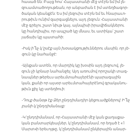
հա­սած են: Բայց հոս՝ Հա­յաս­տա­նի մէջ տէրն եմ իմ լե­
զուամ­տա­ծո­ղու­թեան, որ ան­բա­ժան է իմ ստեղ­ծա­գոր­
ծա­կան կեան­քէն: Ես իմ լե­զուիս տէրն եմ եւ հնա­րա­ւո­
րու­թիւն ու­նիմ զար­գաց­նե­լու այդ լե­զուն: Հա­յաս­տա­նի
մէջ գրե­լու շատ նիւթ կայ, այն­պի­սի ի­րա­վի­ճակ­նե­րու
կը հան­դի­պիս, որ ապ­շած կը մնաս, եւ ա­տի­կա՝ շատ
յա­ճախ կը պատահի:
-Իսկ ի՞նչ կ՚ը­սէք այն խօսակցու­թիւն­նե­րու մա­սին, որ լե­
զուն կը նա­հան­ջէ:
-Այն­քան ա­տեն, որ մար­դիկ կը խօ­սին այդ լե­զուով, լե­
զուն չի կրնար նա­հան­ջել: Այդ ա­ռու­մով ո­րո­շա­կի տագ­
նապ­ներ թե­րեւս ա­րեւմ­տա­հա­յե­րէ­նի պա­րա­գա­յին
կան, քա­նի որ այ­սօր ա­րեւմ­տա­հա­յե­րէ­նով գրա­կա­նու­
թիւն քիչ կը ստեղ­ծուի:
-Դուք ծա­նօթ էք Ձեր ընդ­դի­մա­դիր կեցուածք­նե­րով: Ի՞ն­չ
բանի կ՚ընդ­դի­մա­նաք:
-Կ՚ընդ­դի­մա­նամ, որ Հա­յաս­տա­նի մէջ կան քա­ղա­քա­
կան բան­տար­կեալ­ներ, կ՚ընդ­­դի­մա­նամ, որ ե­ղած է «1
Մարտ»ի ե­րեւոյ­թը, կ՚ընդ­դի­մա­նամ ըն­կե­րա­յին ա­նար­