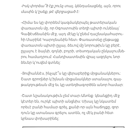
-Իսկ փոր­ձա՞ծ էք շունչ տալ, կեն­դա­նաց­նել, այն, որու
մա­սին կ՚ը­սեք, թէ վեր­ջա­ցած է:
-Հի­մա ես կը փոր­ձեմ կազ­մա­կեր­պել թա­տե­րա­կան
փա­ռա­տօն մը, որ Օ­գոս­տոսին տեղի պիտի ունենայ՝
Գա­ֆէս­ճեա­նին մէջ, այդ մէ­կը կ՚ը­նեմ դաշ­նա­կա­հա­րու­
հի Մա­րի­նէ Կա­րո­յեա­նին հետ։ Փա­ռա­տօ­նը ըն­թացք
փա­ռա­տօն պի­տի ըլ­լայ, ձե­ւով մը նո­րու­թիւն կը բե­րէ,
ըլ­լա­լու է ձայ­նի, գոյ­նի, բոյ­րի, տե­սո­ղա­կան ըն­կա­լում­նե­
րու հա­մադ­րում: Հան­դի­սա­տե­սին վրայ ազ­դե­լու նոր
ձե­ւեր կ՚ու­զեմ գտնել:
-Յով­հան­նէս, ինչ­պէ՞ս կը վե­րա­բե­րիք մրցա­նակ­նե­րու:
Շատ գրող­ներ կ՚իյ­նան մրցա­նակ­ներ ստա­նա­լու գայ­
թակ­ղու­թեան մէջ եւ կը ստեղ­ծա­գոր­ծեն ա­նոր հա­մար:
-Շատ նշա­նա­կու­թիւն չեմ տար։ Ա­նոնք կեան­քիդ մէջ
կէ­տեր են, ուրկէ պի­տի անց­նիս: Սխալ կը նկա­տեմ
որեւէ բա­նի հա­մար գրել, քա­նի որ այն հա­ճոյ­քը, զոր
դուն կը ստա­նաս գրե­լու ա­տեն, ոչ մէկ բա­նի հետ
կրնաս փո­խա­րի­նել: