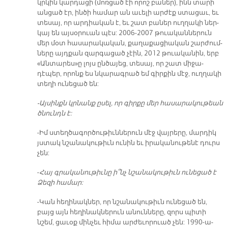
կրկին կար­դա­ցի (մոռ­ցած էի ո­րոշ բա­ներ), ի­նն տա­րի
ան­ցած էր, ին­ծի հա­մար ան ա­ւե­լի ար­ժէք ստա­ցաւ, եւ
տե­սայ, որ ար­դիա­կան է, եւ շատ բա­ներ ուղ­ղա­կի ներ­
կայ են այ­սօ­րուան պէս: 2006-2007 թուա­կան­նե­րուն
մեր մօտ հա­սա­րա­կա­կան, քա­ղա­քա­ցիա­կան շար­ժում­
նե­րը այդ­քան զար­գա­ցած չէին, 2012 թուակա­նին, երբ
«Ան­տա­րե­ս»ը լոյս ըն­ծա­յեց, տե­սայ, որ շատ մի­ջա­
դէպեր, որոնք ես նկա­րագ­րած եմ գիր­քին մէջ, ուղ­ղա­կի
տե­ղի ու­նե­ցած են:
-Այ­սինքն կրնանք ը­սել, որ գիր­քը մեր հա­սա­րա­կու­թեան
ծնունդն է:
-Իմ ստեղ­ծա­գոր­ծու­թիւն­նե­րուն մէջ վայրերը, մար­դիկ
յստակ նշանա­կու­թիւն ու­նին եւ ի­րա­կա­նու­թե­նէ դուրս
չեն:
-
Հայ գրա­կա­նու­թիւ­նը ի՞նչ նշա­նա­կու­թիւն ու­նե­ցած է
Ձե­զի հա­մար:
-Կան հե­ղի­նակ­ներ, որ նշա­նա­կու­թիւն ու­նե­ցած են,
բայց այն հե­ղի­նակ­նե­րուն ա­նուն­նե­րը, զորս պի­տի
նշեմ, ցա­ւօք մին­չեւ հի­մա ար­ժե­ւո­րուած չեն: 1990-ա­