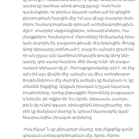
պարզ կը դառ­նայ ա­նոր թուրք ըլ­լա­լը: Կան հան­
գամանքներ, որ թե­րեւս նկա­տի առ­նուած են գիր­քին
ընտ­րու­թեան հար­ցին մէջ: Իմ այս վէպը տար­բեր ժան­
րե­րու հա­մադ­րու­թեամբ գրուած ստեղ­ծա­գոր­ծու­թիւն
մըն է՝ տար­բեր սկզբունք­նե­րու, տե­սա­կէտ­նե­րու, հա­
յեացք­նե­րու հա­մադ­րում: Հե­րոս­նե­րը հիմ­նա­կա­նը ի­րա­
կան մար­դիկ են, բա­ցա­ռու­թեամբ մէկ-եր­կու­քին: Թուրք
կնոջ կեր­պա­րը յօ­րի­նուած է, բայց ես այն­պէս ը­րած եմ,
որ ան չըլ­լայ այն կարծ­րա­տի­պա­յին թուրք կնոջ կեր­
պա­րը, զոր այ­սօր հա­յե­րու մեծ մա­սը ու­նի: Ան բա­ցա­
սա­կան կեր­պար մը չէ: Հե­տաքրք­րա­կանը այն է, որ ինչ­
պէս իմ այս վէ­պին մէջ, այն­պէս ալ միւս ստեղ­ծա­գոր­
ծու­թիւն­նե­րուս մէջ մար­դիկ յա­ճախ կը ճանչ­նան ու կը
տես­նեն ինքզինք: Այն­քան ի­րա­կան կ՚ըլ­լան նկա­րագ­
րու­թիւն­նե­րը, որոնց ընթացքին հե­րոս­նե­րը բա­ցա­յայտ
կ՚ե­րե­ւին, թէ ով­քեր են: Ես, իբ­րեւ դե­րա­սան, յատ­կու­
թիւն մը ու­նիմ զգա­լու դի­մա­ցի­նին նե­րաշ­խար­հը, դիւ­
րին կը ճանչ­նամ մար­դը եւ կրնամ նկա­րագ­րել զայն՝
հնա­րա­ւո­րինս ի­րա­կան գոյ­նե­րով:
-Իսկ ինչ­պէ՞ս կը վե­րա­բե­րի մար­դը, երբ ինք­զինք գտնէ
գրա­կան ստե­ղա­գոր­ծու­թեան մէջ, իբ­րեւ հե­րոս: