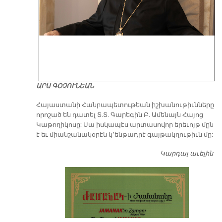
ԱՐԱ ԳՕՉՈՒՆԵԱՆ
​Հայաստանի Հանրապետութեան իշխանութիւնները
որոշած են դատել Տ.Տ. Գարեգին Բ. Ամենայն Հայոց
Կաթողիկոսը: Սա իսկապէս արտասովոր երեւոյթ մըն
է եւ միանշանակօրէն կ՚ենթադրէ գայթակղութիւն մը:
Կարդալ աւելին
Դ