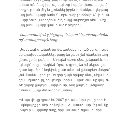
կրնայ ու­նե­նալ, իբր այդ պէտք է զայն դի­տար­կել ամ­
բող­ջու­թեան մէջ եւ չտես­նել իբ­րեւ խճան­կար, չեր­թալ
այդ խճան­կա­րի ե­տե­ւէն, որ­պէս­զի չխճճուի: Ան խճան­
կա­րի ձե­ւով ստեղ­ծուած է, բայց ամ­բող­ջու­թեան մէջ
այդ խճան­կա­րը կա­պուած է թե­լե­րով:
-Հա­յաս­տա­նի մէջ ինչ­պի­սի՞ն ե­ղած են ար­ձա­գանգ­նե­
րը՝ տպագ­րուե­լէն ետք:
-Մաս­նա­գի­տա­կան ար­ձա­գանգներ ե­ղած են, գրուած
են գրա­խօ­սա­կան­ներ, բայց ես շատ չեմ հե­տե­ւիր այդ
ըն­թաց­քին, քա­նի որ կ՚ու­զեմ հե­ռու մնալ թեքս­տէն, որ­
պէս­զի նո­րը ստեղ­ծեմ: Որ­պէս գրող, ես իմ թեքստը ա­
զատ ձգած եմ, նոյ­նիսկ շատ ան­գամ քննար­կում­նե­րուն
չեմ մաս­նակ­ցիր, չեմ ու­զեր զայն եր­կար մնայ մէջս, կ՚ու­
զեմ ա­զա­տուիլ, որպէսզի նո­րին նա­յիմ: Բան մը կայ՝ ե­
թէ գոր­ծը քա­լե­լու ա­ռիթ ու­նի, թող քա­լէ, ես թեքս­տի
խնա­մա­կա­լը չեմ ու­զեր դառ­նալ:
Իմ այս վէպը գրած եմ 2007 թուականին, բայց որե­ւէ
ակն­կա­լիք չու­նէի, որ նոյ­նիսկ Հա­յաս­տա­նի մէջ ան կը
տպուի: Տա­րի­ներ ետք, երբ ան տպուե­ցաւ, ու երբ