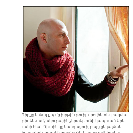
Գիր­քը կրնայ քիչ մը խրթին թուիլ, ո­րով­հե­տեւ բազ­մա­
թիւ են­թամ­շա­կու­թա­յին շեր­տեր ու­նի կա­պուած Ե­րե­
ւա­նի հետ: Դիւ­րին կը կար­դա­ցուի, բայց ըն­կալ­ման
իմաս­տով ո­րո­շա­կի բար­դու­թիւն այ­նուա­մե­նայ­նիւ