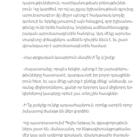
դարու­թիւն­նե­րուն, ոս­տի­կա­նու­թեան բռնու­թիւն­նե­
րուն: Կը կար­ծեմ, որ ով ալ ըլ­լայ իշ­խա­նու­թեան գլուխը,
ա­րուես­տա­գէտ մը միշտ պէտք է հա­կա­ռակ կող­մը
գտնուի եւ եր­բեք չտարուի այն հմայ­քով, զոր իշ­խա­նու­
թիւնը ու­նի իրեն հան­դէպ, նոյ­նիսկ ա­մե­նա­հե­տաքրք­
րա­կան ա­րուես­տա­գէ­տին հան­դէպ: Այդ մէ­կը ա­րուես­
տա­գէ­տը փճաց­նե­լու ա­մենէն դիւ­րին ձեւն է, եւ շատ
վտան­գա­ւոր է ա­րուես­տա­գէ­տին հա­մար:
-Հայ-թր­քա­կան կա­պե­րուն մա­սին ի՞նչ կ՚ը­սէք:
-Հա­յաս­տա­նը, որ­պէս եր­կիր, պէտք է իր յա­րա­բե­րու­
թիւն­նե­րը հաս­տա­տէ, կարգա­ւորէ իր բո­լոր դրա­ցի­նե­
րուն հետ, եւ ա­յս մէկը պէտք է ը­նենք մենք՝ ան­ձամբ, ա­
ռանց միջ­նորդ­նե­րու, քա­նի որ եր­րորդ կամ միջ­նորդ եր­
կիր­նե­րով կա­պե­րը որե­ւէ լաւ տեղ չեն հասցներ:
-Ի՞նչ ը­սե­լիք ու­նիք պոլ­սա­հա­յե­րուն, ո­րոնք ար­դէն ո­րոշ
ի­մաս­տով ծա­նօթ են Ձեր գոր­ծին:
-Կը պատ­րաս­տուիմ Պո­լիս եր­թալ եւ զգա­ցո­ղու­թիւն­
ներս շատ են, մա­նա­ւանդ, որ են­թա­գի­տակ­ցու­թեանս
մէջ կայ այն ամ­բողջ գրա­կան, մշա­կու­թա­յին ժա­ռան­