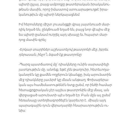
պի­տի ըլ­լայ, բայց ամ­բող­ջը թա­տե­րա­կան ի­րա­կա­նու­
թեան մա­սին, ո­րոշ ի­մաս­տով ստուա­րա­թուղ­թէ ի­րա­
կա­նու­թիւն մը պի­տի ներ­կա­յաց­նեմ:
Իմ հե­րոս­ները միշտ լու­սանց­քի վրայ յայտ­նուած մար­
դիկ ե­ղած են, ընկ­ճուած ե­ղած են, բայց նոր վէ­պիս մէջ
ես պի­տի ջա­նամ ուղ­ղել այդ սխա­լը եւ հպարտ մար­
դոց մա­սին գրել:
-Եր­կար տա­րի­ներ աշ­խա­տե­լով թատ­­րո­նի մէջ, իբ­րեւ
դե­րա­սան, ին­չո՞ւ ձգած էք թատ­րո­նը:
-Պարզ պատ­ճա­ռով մը՝ դիակ­նե­րը ու­նին սար­սա­փե­լի
յատ­կու­թիւն մը. ա­նոնք, ե­թէ չեն թա­ղուիր, հե­տե­ւո­ղա­
կա­նօ­րէն կը քա­մեն ող­ջե­րուն կեան­քը, իսկ ա­րուես­տին
մէջ դիակ­նե­րը յա­ւերժ կը մնան ան­թաղ: Փո­խա­բե­րա­
կան այս հա­մե­մա­տու­թե­նէն ետք ը­սեմ, որ ին­ծի համար
հե­տաքր­քրական չէր այ­լեւս թատ­րո­նին մէջ մնալ, ան
վեր­ջա­ցած ա­րուես­տի պէս ե­ղած էր: Բան մըն ալ ը­սեմ՝
հե­ռա­նա­լը ստեղ­ծա­գոր­ծե­լէն կա­րե­ւոր է․ միայն այդ
պա­րա­գա­յին դուն վե­րա­դար­ձի հնա­րա­ւո­րու­թիւն ու­
նիս: