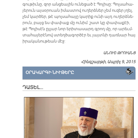
գու­թիւ­նը, զոր ան­ցեա­լին ու­նե­ցած է Պո­լի­սը: Պոլ­սա­հա­
յե­րուն այ­սօ­րուան ի­մաս­տով ու­ղերձ­ներ չեմ ու­զեր յղել,
չեմ կար­ծեր, թէ պոլ­սա­հա­յը կա­րիք ու­նի այդ ու­ղերձ­նե­
րուն, բայց ես փա­փաք մը ու­նիմ. շատ կը փափաքէի,
թէ Պո­լի­սէն ըլլար նոր ե­րի­տա­սարդ գրող մը, որ ա­րեւմ­
տա­հա­յե­րէ­նով ստեղ­ծա­գոր­ծէր եւ յայտ­նի դառ­նար հայ
ի­րա­կա­նու­թեան մէջ:
ԱՆՈՒՇ ԹՐՈՒԱՆՑ
Հինգշաբթի, Ապրիլ 9, 2015
ՕՐԱԿԱՐԳԻ ՆԻՒԹԵՐԸ
ԴԱՏԵԼ…