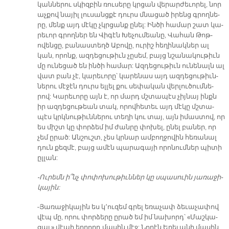
կան­նե­րու սկիզբին ռուս­ե­րը կրցան վե­րար­ժե­ւո­րել, նոր
աչ­քով նա­յիլ լու­սանց­քէ դուրս մնա­ցած ի­րենց գրող­նե­
րը, մենք այդ մէ­կը չկրցանք ը­նել: Ինծի հա­մար շատ կա­
րե­ւոր գրող­ներ են Վի­գէն Խե­չու­մեա­նը, Վա­հան Թոթ­
ովեն­ցը, բա­նաս­տեղծ Ա­բո­վը, ու­րիշ հե­ղի­նակ­ներ ալ
կան, ո­րոնք, ազ­դե­ցու­թիւն չը­սեմ, բայց նշա­նա­կու­թիւն
մը ու­նե­ցած են ին­ծի հա­մար: Ազ­դե­ցու­թիւն ու­նե­նալն ալ
վատ բան չէ, կա­րե­ւո­րը՝ կա­րենաս այդ ազ­դե­ցու­թիւն­
նե­րու մէ­ջէն դուրս ել­լել քու սե­փա­կան վեր­լու­ծում­նե­
րով: Կա­րե­ւորը այն է, որ մարդ մշտա­պէս չիյ­նայ ինքն
իր ազ­դե­ցու­թեան տակ, ո­րով­հե­տեւ այդ մէ­կը մշտա­
պէս կրկնու­թիւն­­ներու տե­ղի կու­ տայ, այն ի­մաս­տով, որ
ես միշտ կը փոր­ձեմ իմ ժանրը փո­խել, ը­նել բա­ներ, որ
չեմ ը­րած: Ան­շուշտ, չես կրնար ամ­բող­ջովին հե­ռա­նալ
դուն քեզ­մէ, բայց ա­մէն պա­րա­գա­յի ո­րո­նում­ներ պի­տի
ըլ­լան:
-Ու­րեմն ի՞նչ փո­փո­խու­թիւն­ներ կը սպա­սուին յա­ռա­ջի­
կա­յին:
-Յա­ռա­ջի­կա­յին ես կ՚ու­զեմ գրել ե­ռա­չափ ձե­ւա­չա­փով
վէպ մը, ո­րու փոր­ձե­րը ը­րած եմ իմ նա­խորդ՝ «Մաշ­կա­
ցաւ» վէ­պի եր­րորդ մա­սին մէջ: Նո­րէն Ե­րե­ւա­նի մա­սին