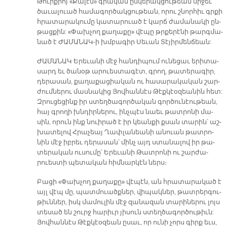
Թուր­քիո­յ «Քա­լէմ» գրա­կան ընկերակցու­թեան մի­ջեւ
ծա­ւա­լուած հա­մա­գոր­ծակ­ցու­թեան, որու շնոր­հիւ գրքի
հրա­տա­րա­կու­մը կա­տա­րուած է կարճ ժա­մա­նա­կի ըն­
թացքին: «Փախ­չող քա­ղա­քը» վէ­պը թրքե­րէ­նի թարգ­մա­
նած է ԺԱ­ՄԱ­ՆԱԿ-ի խմբագիր Սե­ւան Տէ­յիր­մեն­ճեան:
ԺԱ­ՄԱ­ՆԱԿ Ե­րե­ւա­նի մէջ հան­դի­պում ու­նե­ցաւ ե­րի­տա­
սարդ եւ ծա­նօթ ա­րուես­տա­գէտ, գրող, թատ­եր­ագիր,
դե­րա­սան, քա­ղա­քա­ցիա­կան ու հա­սա­րա­կա­կան շար­
ժում­նե­րու մաս­նա­կից Յով­հան­նէս Թէք­կէօ­զեա­նին հետ:
Զրու­ցե­ցինք իր ստեղ­ծա­գոր­ծա­կան գոր­ծու­նէու­թեան,
հայ գրո­ղի խնդիր­նե­րու, ինչպէս նաեւ թատ­րո­նի մա­
սին, ո­րուն ինք նուի­րած է իր կեան­քի քսան տա­րին՝ աշ­
խա­տե­լով Հրա­չեայ Ղափ­լա­նեա­նի ա­նուան թատ­րո­
նին մէջ իբ­րեւ դե­րա­սան՝ մինչ այդ ստա­նա­լով իր թա­
տե­րա­կան ու­սու­մը՝ Ե­րե­ւա­նի Թատրոնի ու շարժա­
րուեստի պե­տական հիմնարկէն ներս։
Բացի «Փախ­չող քա­ղա­քը» վէ­պէն, ան հրա­տա­րա­կած է
այլ վէպ մը, պատ­մուածք­ներ, վի­պակ­ներ, թատ­րեր­գու­
թիւ­ններ, իսկ մա­մու­լին մէջ զա­նա­զան տա­րի­նե­րու լոյս
տե­սած են շուրջ հարիւր յիսուն ստեղ­ծա­գոր­ծու­թիւն:
Յով­հան­նէս Թէք­կէօ­զեան ը­սաւ, որ ունի չորս գիրք եւս,