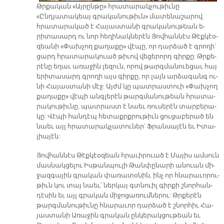
Թրքա­կան «Այ­րըն­թը» հրատարակչու­թիւնը
«Ընդյատակեայ գրականութիւն» մատենաշա­րով
հրատարակած է Հայաս­տա­նի գրականու­թեան ե­
րիտասարդ ու նոր հեղինակ­ներէն Յովհան­նէս Թէքկէօ­
զեա­նի «Փախչող քաղաքը» վէպը, որ դար­ձած է գրո­ղի՝
ցարդ հրա­տա­րա­կուած թի­ւով վե­ցե­րորդ գիր­քը: Թր­քե­
րէ­նը ե­ղաւ ա­ռա­ջին լե­զուն, ո­րով թարգ­մա­նուե­ցաւ հայ
ե­րի­տա­սարդ գրո­ղի այս գիր­քը, որ լայն ար­ձա­գանգ ու­
նի Հա­յաս­տա­նի մէջ: Այժմ կը պատ­րաս­տուի «Փախչող
քաղաքը» վէպի անգ­լե­րէն թարգ­մա­նու­թեան հրա­տա­
րա­կու­թիւ­նը, պատ­րաստ է նաեւ ռու­սե­րէն տար­բե­րա­
կը: Վէ­պի հան­դէպ հե­տաքրք­րու­թիւն ցու­ցա­բե­րած են
նաեւ այլ հրա­տա­րակ­չատու­ն­եր՝ Ֆրան­սա­յէն եւ Ի­տա­
լիա­յէն:
Յով­հան­նէս Թէք­կէօ­զեա­ն հրա­ւի­րուած է Մա­յիս ամ­սուն
մաս­նակ­ցե­լու Իս­թան­պու­լի Թան­փը­նա­րի ա­նուան մի­
ջազ­գա­յին գրա­կան փա­ռա­տօ­նին, ին­չ որ հնա­րա­ւո­րու­
թիւն կու տայ նաեւ՝ ներ­կայ գտնուիլ գիր­քի շնոր­հան­
դէ­սին եւ այլ գրա­կան մի­ջո­ցա­ռում­նե­րու: Թրքե­րէն
թարգ­մա­նու­թիւ­նը հնա­րա­ւոր դար­ձած է շնոր­հիւ Հա­
յաս­տա­նի Ա­ռա­ջին գրա­կան ընկերակցու­թեան եւ