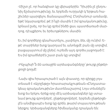
-Միշտ չէ, որ հան­գիստ կը վե­րա­բե­րին: Դիւ­րին չէ ըն­դու­
նիլ ճշմար­տու­թիւ­նը, եւ եր­բեմն ուղ­ղա­կի կ՚եր­թան հա­
շիւ­ներ պար­զե­լու ճա­նա­պար­հով: Ընդ­հա­նուր առ­մամբ,
ե­թէ նկա­րագ­րեմ, թէ ի՛ն­չի մա­սին է իմ գրա­կա­նու­թիւնը,
կրնամ ը­սել, որ ես կը գրեմ ին­ծի ցաւ պատ­ճա­ռած մար­
դոց, դէպ­քե­րու եւ ե­րե­ւոյթ­նե­րու մա­սին:
Եւ իմ գոր­ծերը գնա­հա­տե­լու, չա­փե­լու ձեւ մը ու­նիմ։ Ե­
թէ տա­րի­ներ ետք կար­դամ եւ ա­նոնց­մէ բան մը սո­րվիմ,
բա­ցա­յայ­տում մը ը­նեմ, ու­րեմն այդ գործս յա­ջո­ղած է:
Ես իմ գրած­նե­րէն շատ բան կը սո­րվիմ:
-Ինչ­պի­սի՞ն են ա­ռա­ջին ար­ձա­գանգ­նե­րը՝ թուրք ըն­թեր­
ցո­ղի կող­մէ:
-Նախ զիս հրա­պու­րած է այն փաս­տը, որ գիր­քը լոյս
տե­սած է «Այ­րըն­թը» հրա­տա­րակ­չու­թեան «Ընդ­յա­տա­
կեայ գրա­կա­նու­թիւն» մա­տե­նա­շա­րով: Լոյս տես­նե­լէն
ետք ես եր­կու-ե­րեք օ­րը մէկ ար­ձա­գանգ­ներ կը ստա­
նամ թուրք գրող­նե­րէ, ըն­թեր­ցող­նե­րէ, եր­բեմն ըն­թեր­ցե­
լէն ան­մի­ջա­պէս ետք կը գրեն, թարմ տպա­ւո­րու­թեան
ներ­քոյ: Ար­ձա­գանգնե­րը հիմ­նա­կա­նը դրա­կան են: