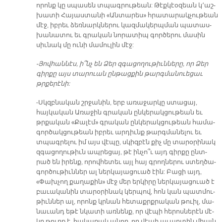
ո­րոնք կը սպա­սեն տպագ­րու­թեան: Թէք­կէօզեան կ՚աշ­
խա­տի Հա­յաս­տա­նի «Ան­տա­րես» հրա­տա­րակ­չու­թեան
մէջ, իբ­րեւ ձեռ­նարկ­նե­րու կազ­մա­կերպ­ման պա­տաս­
խա­նա­տու եւ գրա­կան նո­րա­տիպ գոր­ծե­րու մա­սին
սիւ­նակ մը ունի մա­մու­լին մէջ:
-Յով­հան­նէս, ի՞նչ են Ձեր զգա­ցո­ղու­թիւն­նե­րը, որ Ձեր
գիր­քը այս տա­րուան ըն­թաց­քին թարգ­մա­նուե­ցաւ
թրքե­րէ­նի:
-Սկզբնա­կան շրջա­նին, երբ ա­ռա­ջար­կը ստա­ցայ,
հայկական Ա­ռա­ջին գրա­կան ընկերակցութեան եւ
թրքա­կան «Քա­լէմ» գրա­կան ընկերակցութեան հա­մա­
գոր­ծակ­ցու­թեան իբ­րեւ ար­դիւնք թարգ­մա­նե­լու եւ
տպագ­րե­լու իմ այս վէպը, սկիզ­բէն քիչ մը տա­րօ­րի­նակ
զգա­ցո­ղու­թիւն ապ­րե­ցայ, թէ ին­չո՞ւ այդ գիր­քը ընտ­
րած են ի­րենք, ո­րով­հե­տեւ այլ հայ գրող­նե­րու ստեղ­ծա­
գոր­ծու­թիւն­ներ ալ ներ­կա­յա­ցուած էին: Բացի այդ,
«Փախ­չող քա­ղա­քին» մէջ մեր եր­կի­րը ներ­կա­յա­ցուած է
բա­ւա­կա­նին տա­րօ­րի­նակ կեր­պով, հոն կան պատ­մու­
թիւն­ներ ալ, որոնք կրնան հե­տաքրք­րա­կան թուիլ, մա­
նա­ւանդ ե­թէ նկա­տի առ­նենք, որ վէ­պի հե­րոս­նե­րէն մէ­
կը թուրք է, հա­կա­ռակ ա­նոր, որ վէ­պի ա­ւար­տին միայն