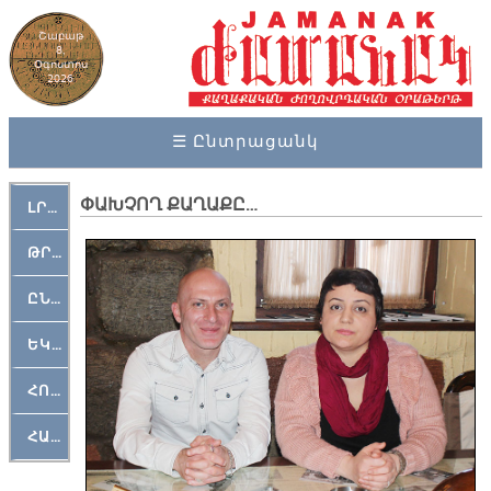
Շաբաթ
8,
Օգոստոս
2026
☰ Ընտրացանկ
ՓԱԽՉՈՂ ՔԱՂԱՔԸ…
ԼՐԱՀՈՍ
ԹՐՔԱՀԱՅ ԿԵԱՆՔ
ԸՆԿԵՐԱՄՇԱԿՈՒԹԱՅԻՆ
ԵԿԵՂԵՑԱԿԱՆ
ՀՈԳԵՄՏԱՒՈՐ
ՀԱՐԹԱԿ