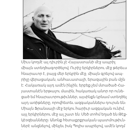
Միւս կող­մէ ալ դիւ­րին չէ Հա­յաս­տա­նի մէջ ապ­րիլ
միայն ստեղ­ծա­գոր­ծե­լով: Ու­րիշ եր­կիր­նե­րու մէջ թե­րեւս
հնա­րա­ւոր է, բայց մեր երկ­րին մէջ, միայն գրե­լով ապ­
րի­լը վե­րա­ցա­կան, ան­հա­ւա­տա­լի, ե­րա­զա­յին բան մըն
է: Հա­կա­ռակ այդ ա­մէն ին­չին, եր­բեք չեմ մտա­ծած Հա­
յաս­տա­նէն եր­թա­լու մա­սին, հակառակ անոր որ ու­նե­
ցած եմ հնա­րա­ւո­րու­թիւն­ներ, այ­սինքն կրնամ ստեղ­ծել
այդ ա­ռիթ­նե­րը, ո­րովհետեւ ազ­գա­կան­ներս դուրսն են։
Միայն Ֆրան­սա­յի մէջ երկու հարիւր ազ­գա­կան ու­նիմ,
այլ եր­կիր­նե­րու մէջ ալ շատ են: Մեծ տոհմ ե­ղած են Թէք­
կէօ­զեան­նե­րը։ Անոնք հե­տաքրքրա­կան պատ­մու­թիւն­
նե­րէ անց­նե­լով, մին­չե­ւ իսկ Պո­լիս ապ­րե­լով, ա­մէն կողմ