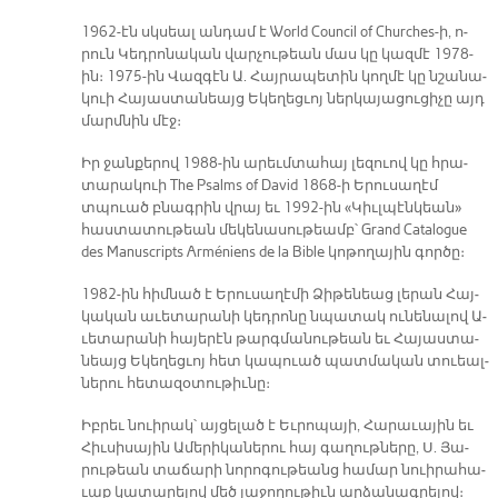
1962-էն սկսեալ ան­դամ է World Council of Churches-ի, ո­
րուն Կեդ­րո­նա­կան վար­չու­թեան մաս կը կազ­մէ 1978-
ին։ 1975-ին Վազ­գէն Ա. Հայ­րա­պե­տին կող­մէ կը նշա­նա­
կուի Հա­յաս­տա­նեայց Ե­կե­ղեց­ւոյ ներ­կա­յա­ցու­ցի­չը այդ
մարմ­նին մէջ։
Իր ջան­քե­րով 1988-ին ա­րեւմ­տա­հայ լե­զուով կը հրա­
տա­րա­կուի The Psalms of David 1868-ի Ե­րու­սա­ղէմ
տպուած բնագ­րին վրայ եւ 1992-ին «Կիւլ­պէն­կեան»
հաս­տա­տու­թեան մե­կե­նա­սու­թեամբ՝ Grand Catalogue
des Manuscripts Arméniens de la Bible կո­թո­ղա­յին գոր­ծը։
1982-ին հիմ­նած է Ե­րու­սա­ղէ­մի Ձի­թե­նեաց լե­րան Հայ­
կա­կան ա­ւե­տա­րա­նի կեդ­րո­նը նպա­տակ ու­նե­նա­լով Ա­
ւե­տա­րա­նի հա­յե­րէն թարգ­մա­նու­թեան եւ Հա­յաս­տա­
նեայց Ե­կե­ղեց­ւոյ հետ կա­պուած պատ­մա­կան տուեալ­
նե­րու հե­տա­զօ­տու­թիւ­նը։
Իբ­րեւ նուի­րակ՝ այ­ցե­լած է Եւ­րո­պա­յի, Հա­րա­ւա­յին եւ
Հիւ­սի­սա­յին Ա­մե­րի­կա­նե­րու հայ գա­ղութ­նե­րը, Ս. Յա­
րու­թեան տա­ճա­րի նո­րո­գու­թեանց հա­մար նուի­րա­հա­
ւաք կա­տա­րե­լով մեծ յա­ջո­ղու­թիւն ար­ձա­նագ­րե­լով։