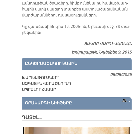
ւան­դու­թեան ծրա­գի­րը, հիմք ու­նե­նա­լով հա­մաշ­խար­
հա­յին վարկ վա­յե­լող տար­բեր աս­տուա­ծա­բա­նա­կան
վար­ժա­րան­նե­րու դա­սա­ցու­ցակ­նե­րը։
Կը վախ­ճա­նի Յու­լիս 13, 2005-ին, Ե­րե­ւա­նի մէջ, 79 տա­
րե­կա­նին։
ՅԱ­ԿՈԲ ՎԱՐ­ԴԻ­ՎԱ­ՌԵԱՆ
Երկուշաբթի, Նոյեմբեր 9, 2015
ԸՆԿԵՐԱՄՇԱԿՈՒԹԱՅԻՆ
08/08/2026
ԽԱՐԽԱՓՈՒՄՆԵՐ՝
ԱԶԳԱՅԻՆ ՎԵՐԱԾՆՈՒՆԴ
ԱՊՐԵԼՈՒ ՀԱՄԱՐ
ՕՐԱԿԱՐԳԻ ՆԻՒԹԵՐԸ
ԴԱՏԵԼ…