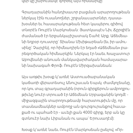
վեր կը շա­րու­նա­կէ գոր­ծել այս հիմ­նար­կը:
Գրա­դա­րա­նին հան­դի­սա­ւոր բաց­ման ա­րա­րո­ղու­թեան
ներ­կայ էին ու­սա­նող­ներ, շրջա­նա­ւարտ­ներ, դա­սա­
խօս­ներ եւ հա­սա­րա­կու­թեան հետ կա­պե­րու գի­ծով
տնօ­րէն Ռու­բէն Մար­կո­սեան: Յատ­կա­պէս Նիւ Ճըր­զիէն
ժա­մա­նած էր եր­ջան­կա­յի­շա­տակ Շա­հէ Արք. Ա­ճե­մեա­
նի եղ­բօր դուստ­րը՝ Տիա­նա Մխի­թա­րեան (եւ իր ա­մու­
սի­նը՝ Չար­լին), որ հիմ­նա­դիրն էր ե­ղած «Ա­ճե­մեան» բա­
րե­գոր­ծա­կան հիմ­նար­կին: Ներ­կայ էր նաեւ Խա­չա­տուր
Ա­բո­վեա­նի ա­նուան ման­կա­վար­ժա­կան հա­մալ­սա­րա­
նի նա­խա­գահ Փրոֆ. Ռու­բէն Միր­զա­խա­նեան:
Այս առ­թիւ խօսք կ­՚առ­նէ Աս­տուա­ծա­բա­նա­կան
կաճառի վերատեսուչ Ա­նու­շա­ւան Եպսկ. Ժամ­կո­չեա­նը,
որ կու տայ գրա­դա­րա­նին (ո­րուն գիր­քե­րուն ամ­բող­ջու­
թիւ­նը նուէր տրուած էր Ա­ճե­մեան Սրբա­զա­նին կող­մէ -
մի­ջազ­գա­յին տա­րո­ղու­թեամբ հարս­տու­թիւն մը, որ
տաս­նա­մեակ­ներ ամ­բողջ ան գուր­գու­րան­քով հա­ւա­
քած ու պա­հած էր - ա­ւե­լի քան 4000 գիրք, երբ ան կը
գտնուէր նախ Լի­բա­նան ու ա­պա՝ Ե­րու­սա­ղէմ):
Խօսք կ­՚առ­նէ նաեւ Ռու­բէն Մար­կո­սեան ը­սե­լով. «Որ­