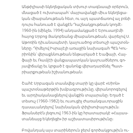
Ան­թի­լիա­սի ե­կե­ղե­ցա­կան տխուր տագ­նա­պի օ­րե­րուն,
մնա­ցած է ուխ­տա­պահ՝ մայ­րա­վան­քի միւս ե­կե­ղե­ցա­
կան միա­բա­նու­թեան հետ, ու այդ պատ­ճա­ռով ալ բռնի
դուրս հա­նուած է վան­քէն Դաշ­նակ­ցու­թեան կող­մէ։
1960-ին (մին­չեւ 1994) ան­դա­մակ­ցած է Ե­րու­սա­ղէ­մի
հա­յոց Սրբոց Յա­կո­բեանց միա­բա­նու­թեան, վա­րե­լով Ս.
Ա­թո­ռին դի­ւա­նա­պե­տի, կա­լուա­ծոց տե­սու­չի պաշ­տօն­
նե­րը։ Դի­մե­լով Իս­րա­յէ­լի ա­ռա­ջին նա­խա­գահ Պէն Կու­
րիո­նին՝ վե­րաքն­նու­թեան են­թար­կած է Եա­ֆա­յի, Հայ­
ֆա­յի եւ Ռամ­լէի վան­քա­պատ­կան կա­լուած­նե­րու գո­
յա­վի­ճա­կը եւ կրցած է զա­նոնք վե­րա­դարձ­նել Պատ­
րիար­քու­թեան իշ­խա­նու­թեան։
Շա­հէ Սրբա­զան տասնվեց տա­րի կը վա­րէ «Սիո­ն»
պաշ­տօ­նա­թեր­թին խմբագ­րու­թիւ­նը, վե­րա­նո­րո­գե­լով
եւ ար­դիա­կա­նաց­նե­լով վան­քին տպա­րա­նը։ Ե­ղած է
տե­սուչ (1960-1982) եւ ու­սու­ցիչ Ժա­ռան­գա­ւո­րա­ցին
դա­սա­ւան­դե­լով՝ նախ­նա­կան փի­լի­սո­փա­յու­թիւն։
Ֆրան­սե­րէն լե­զուով 1963-ին կը հրա­տա­րա­կէ «Հա­յաս­
տա­նեայց Ե­կե­ղե­ցի» իր աշ­խա­տա­սի­րու­թիւ­նը։
Բո­վան­դակ այս տա­րի­նե­րուն ջերմ գոր­ծակ­ցու­թիւն ու­