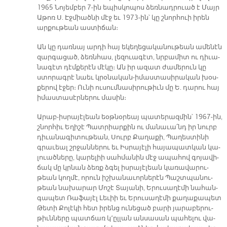
1965 Նո­յեմ­բեր 7-ին ե­պիս­կո­պոս ձեռ­նադ­րուած է Մայր
Ա­թոռ Ս. Էջ­միած­նի մէջ եւ 1973-ին՝ կը շնոր­հուի ի­րեն
ար­քու­թեան աս­տի­ճան։
Ան կը դառ­նայ ար­դի հայ ե­կե­ղե­ցա­կա­նու­թեան ա­մե­նէն
զար­գա­ցած, ձեռն­հաս, լե­զուա­գէտ, նրբա­միտ ու դի­ւա­
նա­գէտ դէմ­քե­րէն մէ­կը։ Ան իր ա­զատ ժա­մե­րուն կը
ստո­րագ­րէ նաեւ կրօ­նա­կան-ի­մաս­տա­սի­րա­կան խօս­
քե­րով է­ջեր։ Ու­նի ու­սում­նա­սի­րու­թիւն մը Ե. դա­րու հայ
ի­մաս­տա­սէր­նե­րու մա­սին։
Ա­րաբ-իս­րա­յէ­լեան եօթ­նօ­րեայ պա­տե­րազ­մին՝ 1967-ին,
շնոր­հիւ Ե­ղի­շէ Պատ­րիար­քին ու մա­նա­ւա՛նդ իր նուրբ
դի­ւա­նա­գի­տու­թեան, Սուրբ Քա­ղա­քի, Պա­ղես­տի­նի
գրա­ւեալ շրջան­նե­րու եւ Իս­րա­յէ­լի հա­յա­պատ­կան կա­
լուած­նե­րը, կա­րե­լիի սահ­մա­նին մէջ ա­պա­հով գո­յա­վի­
ճակ մը կրնան ձեռք ձգել իս­րա­յէ­լեան կա­ռա­վա­րու­
թեան կող­մէ, ո­րուն իշ­խա­նա­ւոր­նե­րէն Պաշտ­պա­նու­
թեան նա­խա­րար Մո­շէ Տա­յա­նի, Ե­րու­սա­ղէ­մի նա­հան­
գա­պետ Ռա­ֆա­յէլ Լե­ւիի եւ Ե­րու­սա­ղէ­մի քա­ղա­քա­պետ
Թե­տի Քո­լէ­կի հետ ի­րենց ու­նե­ցած բա­րի յա­րա­բե­րու­
թիւն­նե­րը պատ­ճառ կ­՚ըլ­լան ան­սա­սան պա­հե­լու վա­