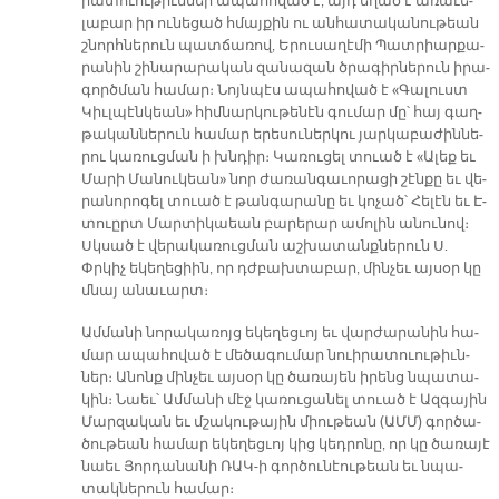
րա­տուու­թիւն­ներ ա­պա­հո­ված է, այդ ե­ղած է ա­ռա­ւե­
լա­բար իր ու­նե­ցած հմայ­քին ու ան­հա­տա­կա­նու­թեան
շնորհ­նե­րուն պատ­ճա­ռով, Ե­րու­սա­ղէ­մի Պատ­րիար­քա­
րա­նին շի­նա­րա­րա­կան զա­նա­զան ծրա­գիր­նե­րուն ի­րա­
գործ­ման հա­մար։ Նոյն­պէս ա­պա­հո­ված է «Գա­լուստ
Կիւլ­պէն­կեան» հիմ­նար­կու­թե­նէն գու­մար մը՝ հայ գաղ­
թա­կան­նե­րուն հա­մար երեսուներկու յար­կա­բա­ժին­նե­
րու կա­ռուց­ման ի խնդիր։ Կա­ռու­ցել տուած է «Ա­լեք եւ
Մա­րի Մա­նու­կեա­ն» նոր ժա­ռան­գա­ւո­րա­ցի շէն­քը եւ վե­
րա­նո­րո­գել տուած է թան­գա­րա­նը եւ կո­չած՝ Հե­լէն եւ Է­
տուըրտ Մար­տի­կաեան բա­րե­րար ա­մո­լին ա­նու­նով։
Սկսած է վե­րա­կա­ռուց­ման աշ­խա­տանք­նե­րուն Ս.
Փրկիչ ե­կե­ղե­ցիին, որ դժբախ­տա­բար, մին­չեւ այ­սօր կը
մնայ ա­նա­ւարտ։
Ամ­մա­նի նո­րա­կա­ռոյց ե­կե­ղեց­ւոյ եւ վար­ժա­րա­նին հա­
մար ա­պա­հո­ված է մե­ծա­գու­մար նուի­րա­տուու­թիւն­
ներ։ Ա­նոնք մին­չեւ այ­սօր կը ծա­ռա­յեն ի­րենց նպա­տա­
կին։ Նաեւ՝ Ամ­մա­նի մէջ կա­ռու­ցա­նել տուած է Ազ­գա­յին
Մար­զա­կան եւ մշա­կու­թա­յին միու­թեան (ԱՄՄ) գոր­ծա­
ծու­թեան հա­մար ե­կե­ղեց­ւոյ կից կեդ­րո­նը, որ կը ծա­ռա­յէ
նաեւ Յոր­դա­նա­նի ՌԱ­Կ-ի գոր­ծու­նէու­թեան եւ նպա­
տակ­նե­րուն հա­մար։