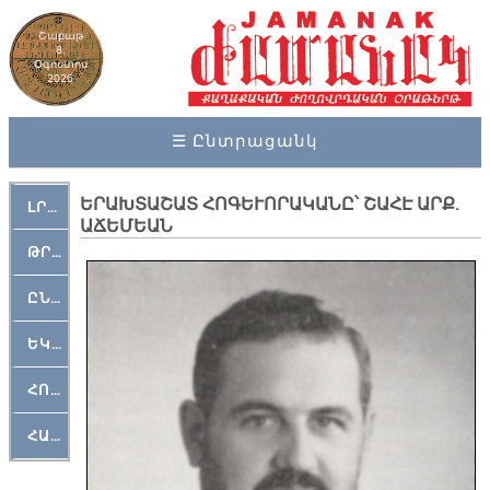
Շաբաթ
8,
Օգոստոս
2026
☰ Ընտրացանկ
ԵՐԱԽՏԱՇԱՏ ՀՈԳԵՒՈՐԱԿԱՆԸ՝ ՇԱՀԷ ԱՐՔ.
ԼՐԱՀՈՍ
ԱՃԵՄԵԱՆ
ԹՐՔԱՀԱՅ ԿԵԱՆՔ
ԸՆԿԵՐԱՄՇԱԿՈՒԹԱՅԻՆ
ԵԿԵՂԵՑԱԿԱՆ
ՀՈԳԵՄՏԱՒՈՐ
ՀԱՐԹԱԿ