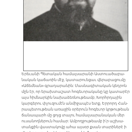
Ե­րե­ւա­նի Պե­տա­կան հա­մալ­սա­րա­նի Աս­տուա­ծա­բա­
նա­կան կաճառին մէջ, կա­տա­րուե­ցաւ վե­րա­բա­ցու­մը
«Ա­ճե­մեան» գրա­դա­րա­նին: Մաս­նա­գի­տա­կան կեդ­րոն
մըն էր, որ ե­րախ­տա­շատ հո­գե­ւո­րա­կա­նը կը կա­տա­րէր
այս հիմ­նար­կին նա­խա­ձեռ­նու­թեամբ, Խորհր­դա­յին
կար­գե­րու փլու­զու­մէն ան­մի­ջա­պէս ետք, Եր­րորդ Հան­
րա­պե­տու­թեան ա­ռա­ջին օ­րե­րուն հո­գե­ւոր կրթու­թեան
ճա­նա­պարհ մը ցոյց տա­լու հա­մալ­սա­րա­նա­կան մեր
ու­սա­նող­նե­րուն հա­մար: Ամ­բող­ջու­թեամբ ի՛ր աշ­խա­
տան­քին վաս­տա­կո­վը ա­հա այ­սօր քսան տա­րի­նե­րէ ի