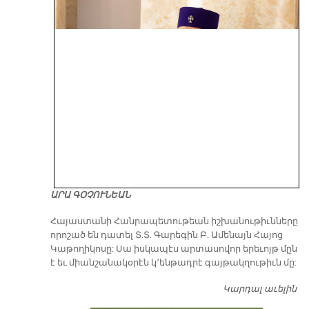
ԱՐԱ ԳՕՉՈՒՆԵԱՆ
​Հայաստանի Հանրապետութեան իշխանութիւնները
որոշած են դատել Տ.Տ. Գարեգին Բ. Ամենայն Հայոց
Կաթողիկոսը: Սա իսկապէս արտասովոր երեւոյթ մըն
է եւ միանշանակօրէն կ՚ենթադրէ գայթակղութիւն մը:
Կարդալ աւելին
Դ