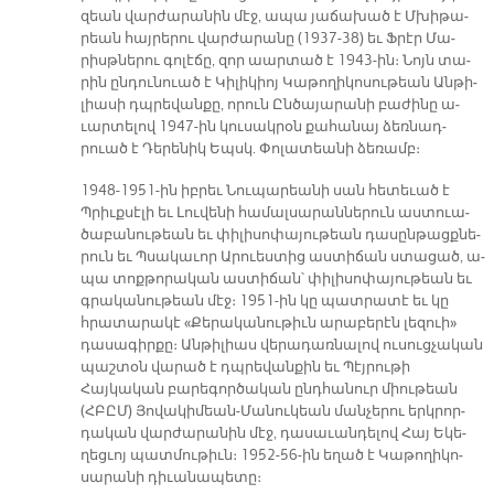
զեան վար­ժա­րա­նին մէջ, ա­պա յա­ճա­խած է Մխի­թա­
րեան հայ­րե­րու վար­ժա­րա­նը (1937-38) եւ Ֆրէր Մա­
րիսթ­նե­րու գո­լէ­ճը, զոր աար­տած է 1943-ին։ Նոյն տա­
րին ըն­դու­նուած է Կի­լի­կիոյ Կա­թո­ղի­կո­սու­թեան Ան­թի­
լիա­սի դպրե­վան­քը, ո­րուն Ըն­ծա­յա­րա­նի բա­ժի­նը ա­
ւար­տե­լով 1947-ին կու­սակ­րօն քա­հա­նայ ձեռ­նադ­
րուած է Դե­րե­նիկ Եպսկ. Փո­լա­տեա­նի ձե­ռամբ։
1948-1951-ին իբ­րեւ Նու­պա­րեա­նի սան հե­տե­ւած է
Պրիւք­սէ­լի եւ Լու­վե­նի հա­մալ­սա­րան­նե­րուն աս­տուա­
ծա­բա­նու­թեան եւ փի­լի­սո­փա­յու­թեան դա­սըն­թացք­նե­
րուն եւ Պսա­կա­ւոր Ա­րուես­տից աս­տի­ճան ստա­ցած, ա­
պա տոք­թո­րա­կան աս­տի­ճան՝ փի­լի­սո­փա­յու­թեան եւ
գրա­կա­նու­թեան մէջ։ 1951-ին կը պատ­րա­տէ եւ կը
հրա­տա­րա­կէ «Քե­րա­կա­նու­թիւն ա­րա­բե­րէն լե­զուի»
դա­սա­գիր­քը։ Ան­թի­լիաս վե­րա­դառ­նա­լով ու­սուց­չա­կան
պաշ­տօն վա­րած է դպրե­վան­քին եւ Պէյ­րու­թի
Հայկական բարեգործական ընդհանուր միութեան
(ՀԲԸ­Մ) Յո­վա­կի­մեան-Մա­նու­կեան ման­չե­րու երկ­րոր­
դա­կան վար­ժա­րա­նին մէջ, դա­սա­ւան­դե­լով Հայ Ե­կե­
ղեց­ւոյ պատ­մու­թիւն։ 1952-56-ին ե­ղած է Կա­թո­ղի­կո­
սա­րա­նի դի­ւա­նա­պե­տը։