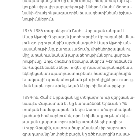
նա­պատ­կան շատ մը կա­լուած­ներ, հա­կա­ռակ այս եր­
կու­քին սի­րա­լիր յա­րա­բե­րու­թիւն­նե­րուն նաեւ՝ Յոր­դա­
նա­նի Հիւ­սէյին թա­գա­ւո­րին եւ պա­ղես­տի­նեան իշ­խա­
նու­թիւն­նե­րուն։
1975-1985 տա­րի­նե­րուն Շա­հէ Սրբա­զան ան­դամ է
Մայր Ա­թո­ռի Գե­րա­գոյն խոր­հուր­դին։ Սրբա­զա­նին մնա­
յուն գուր­գու­րան­քին ար­ժա­նա­ցած է Մայր Ա­թո­ռի ան­
սա­սա­նու­թիւ­նը, բար­գա­ւա­ճու­մը, միջե­կե­ղե­ցա­կան ու
միջյա­րա­նուա­նա­կան յա­րա­բե­րու­թիւն­նե­րու կա­րե­ւո­
րու­թիւ­նը։ Զոյգ Հո­գե­ւոր ճե­մա­րան­նե­րէն՝ Գէոր­գեանէն
եւ Վազ­գէ­նեանէն ներս հո­գե­ւոր դաս­տիա­րա­կու­թեան,
ե­կե­ղե­ցա­կան պատ­րաս­տու­թեան, հա­մաշ­խար­հա­յին
եւ ազ­գա­յին գրա­կա­նու­թեան թէ գի­տե­լիք­նե­րու ու­սուց­
ման կա­րե­ւո­րու­թիւ­նը ե­ղած են իր հիմ­նա­հար­ցե­րը։
1994-ին, Շա­հէ Սրբա­զան կը տե­ղա­փո­խուի վերջ­նա­կա­
նա­պէս Հա­յաս­տան եւ կը նա­խա­ձեռ­նէ Ե­րե­ւա­նի Պե­
տա­կան հա­մալ­սա­րա­նէն ներս Աս­տուա­ծա­բա­նա­կան
կաճառի հիմ­նար­կու­մին, ո­րուն հիմ­նադ­րու­թեան նիւ­
թա­կան պար­տա­ւո­րու­թիւ­նը ստանձ­նե­լէ բա­ցի եւ
Սուրբ Գրա­յին, աս­տուա­ծա­բա­նա­կան իր հա­րուստ
գրա­դա­րա­նը նուի­րե­լէ բա­ցի, կը գծէ դպրո­ցին դա­սա­