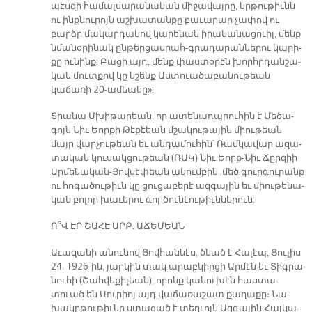
պէս­զի հա­մալ­սա­րա­նա­կան մի­ջա­վայ­րը, կրթու­թիւնն
ու ինք­նու­րոյն աշ­խա­տան­քը բա­ւա­րար չա­փով ու
բարձր մա­կար­դա­կով կա­րե­նան ի­րա­կա­նա­ցուիլ, մենք
նմա­նօ­րի­նակ ըն­թեր­ցաս­րահ-գրա­դա­րան­նե­րու կա­րի­
քը ու­նինք: Բա­ցի այդ, մենք փաս­տօ­րէն խորհր­դան­շա­
կան մուտ­քով կը նշենք Աս­տուա­ծա­բա­նու­թեան
կաճառի 20-ա­մեա­կը»:
Տիա­նա Մխի­թա­րեան, որ ա­տե­նադպ­րու­հին է Մե­ծա­
գոյն Նիւ Եոր­քի Թէ­քէեան մշա­կու­թա­յին միու­թեան
մայր վար­չու­թեան եւ ան­դա­մու­հին՝ Ռամ­կա­վար ա­զա­
տա­կան կու­սակ­ցու­թեան (ՌԱԿ) Նիւ Եորք-Նիւ Ճըր­զիի
Ար­մե­նա­կան-Յով­սէ­փեան ա­կու­մբին, մեծ գուր­գու­րանք
ու հո­գա­ծու­թիւն կը ցու­ցա­բե­րէ ազ­գա­յին եւ միու­թե­նա­
կան բո­լոր խա­ւե­րու գոր­ծու­նէու­թիւն­նե­րուն:
Ո՞Վ ԷՐ ՇԱ­ՀԷ ԱՐՔ. Ա­ՃԵ­ՄԵԱՆ
Ա­ւա­զա­նի ա­նու­նով Յով­հան­նէս, ծնած է Հա­լէպ, Յու­լիս
24, 1926-ին, յար­կին տակ ա­րաբ­կիր­ցի Ար­մէն եւ Տիգ­րա­
նու­հի (Շահ­վե­քի­լեան), ո­րոնք կա­նու­խէն հաս­տա­
տուած են Սու­րիոյ այդ վա­ճա­ռա­շատ քա­ղա­քը։ Նա­
խակր­թու­թիւ­նը ստա­ցած է տեղ­ւոյն Ազ­գա­յին Հայ­կա­