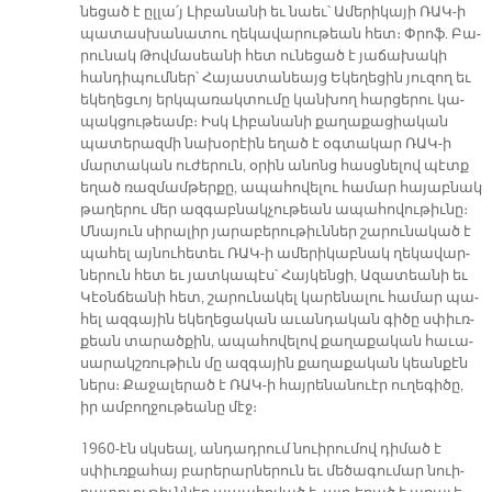
նե­ցած է ըլ­լա՛յ Լի­բա­նա­նի եւ նաեւ՝ Ա­մե­րի­կա­յի ՌԱ­Կ-ի
պա­տաս­խա­նա­տու ղե­կա­վա­րու­թեան հետ։ Փրոֆ. Բա­
րու­նակ Թով­մա­սեա­նի հետ ու­նե­ցած է յա­ճա­խա­կի
հան­դի­պում­ներ՝ Հա­յաս­տա­նեայց Ե­կե­ղե­ցին յու­զող եւ
ե­կե­ղեց­ւոյ երկ­պա­ռակ­տու­մը կան­խող հար­ցե­րու կա­
պակ­ցու­թեամբ։ Իսկ Լի­բա­նա­նի քա­ղա­քա­ցիա­կան
պա­տե­րազ­մի նա­խօ­րէին ե­ղած է օգ­տա­կար ՌԱ­Կ-ի
մար­տա­կան ու­ժե­րուն, օ­րին ա­նոնց հասց­նե­լով պէտք
ե­ղած ռազ­մամ­թեր­քը, ա­պա­հո­վե­լու հա­մար հա­յաբ­նակ
թա­ղե­րու մեր ազ­գաբ­նակ­չու­թեան ա­պա­հո­վու­թիւ­նը։
Մնա­յուն սի­րա­լիր յա­րա­բե­րու­թիւն­ներ շա­րու­նա­կած է
պա­հել այ­նու­հե­տեւ ՌԱ­Կ-ի ա­մե­րի­կաբ­նակ ղե­կա­վար­
նե­րուն հետ եւ յատ­կա­պէս՝ Հայ­կեն­ցի, Ա­զա­տեա­նի եւ
Կէօն­ճեա­նի հետ, շա­րու­նա­կել կա­րե­նա­լու հա­մար պա­
հել ազ­գա­յին ե­կե­ղե­ցա­կան ա­ւան­դա­կան գի­ծը սփիւռ­
քեան տա­րած­քին, ա­պա­հո­վե­լով քա­ղա­քա­կան հա­ւա­
սա­րակշ­ռու­թիւն մը ազ­գա­յին քա­ղա­քա­կան կեան­քէն
ներս։ Քա­ջա­լե­րած է ՌԱ­Կ-ի հայ­րե­նա­նուէր ու­ղե­գի­ծը,
իր ամ­բող­ջու­թեա­նը մէջ։
1960-էն սկսեալ, ան­դադ­րում նուի­րու­մով դի­մած է
սփիւռ­քա­հայ բա­րե­րար­նե­րուն եւ մե­ծա­գու­մար նուի­