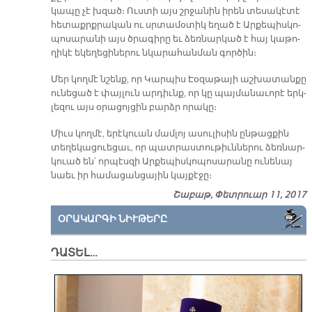
կա­պը չէ խզած։ Ուս­տի այս շրջա­նին ի­րեն տե­սա­կէ­տէ
հե­տաքրք­րա­կան ու սրտա­մօ­տիկ ե­ղած է Ար­քե­պիս­կո­
պո­սա­րա­նի այս ծրա­գի­րը եւ ձեռ­նար­կած է հայ կա­թո­
ղի­կէ ե­կե­ղեց­ի­նե­րու նկա­րա­հան­ման գոր­ծին։
Մեր կող­մէ նշենք, որ Կար­պիս Էօ­զա­թա­յի աշ­խա­տան­քը
ու­նե­ցած է փայ­լուն ար­դիւնք, որ կը պայ­մա­նա­ւո­րէ երկ­
լե­զու այս օ­րա­ցոյ­ցին բարձր ո­րա­կը։
Միւս կող­մէ, ե­րէ­կուան մամ­լոյ ա­սու­լի­սին ըն­թաց­քին
տե­ղե­կա­ցուե­ցաւ, որ պատ­րաս­տու­թիւն­նե­րու ձեռնար­
կուած են՝ որ­պէս­զի Ար­քե­պիս­կո­պո­սա­րա­նը ու­նե­նայ
նաեւ իր հա­մա­ցան­ցա­յին կայ­քէ­ջը։
Շաբաթ, Փետրուար 11, 2017
ՕՐԱԿԱՐԳԻ ՆԻՒԹԵՐԸ
ԴԱՏԵԼ…