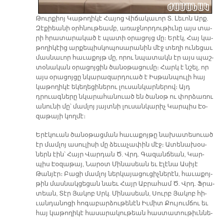
Թուր­քիոյ Կա­թո­ղի­կէ Հա­յոց Վի­ճա­կա­ւոր Տ. Լե­ւոն Արք.
Զէ­քիեա­նի օրհ­նու­թեամբ, ա­ռաջ­նոր­դու­թիւ­նը այս տա­
րի հրա­տա­րա­կած է պա­տի օ­րա­ցոյց մը։ Ե­րէկ, Հայ կա­
թո­ղի­կէից ար­քե­պիս­կո­պո­սա­րա­նին մէջ տե­ղի ու­նե­ցաւ
մաս­նա­ւոր հա­ւա­քոյթ մը, ո­րու նպա­տակն էր այս պաշ­
տօ­նա­կան օ­րա­ցոյ­ցին ծա­նօ­թա­ցու­մը։ Հարկ է նշել, որ
այս օ­րա­ցոյ­ցը նկա­րա­զար­դուած է Իս­թան­պու­լի հայ
կա­թո­ղի­կէ ե­կե­ղե­ցի­նե­րու լու­սան­կար­նե­րով։ Այդ
դրուագ­նե­րը նկա­րա­հա­նուած են ծա­նօթ ու փոր­ձա­ռու
ա­նու­նի մը՝ մամ­լոյ յայտ­նի լու­սան­կա­րիչ Կար­պիս Էօ­
զա­թա­յի կող­մէ։
Ե­րէ­կուան ծա­նօ­թաց­ման հա­ւա­քոյ­թը նա­խա­տե­սուած
էր մամ­լոյ ա­սու­լի­սի մը ձե­ւա­չա­փին մէջ։ Ա­տե­նա­խօս­
ներն էին՝ Հայր Վար­դան Ծ. Վրդ. Գա­զան­ճեան, Կար­
պիս Էօ­զա­թայ, Նա­րօտ Մի­նա­սեան եւ Է­լէ­նա Ա­սի­յէ
Թան­յէր։ Բա­ցի մամ­լոյ ներ­կա­յա­ցու­ցիչ­նե­րէն, հա­ւա­քոյ­
թին մաս­նակ­ցե­ցան նաեւ Հայր Աբ­րա­համ Ծ. Վրդ. Ֆրա­
տեան, Տէր Յա­կոբ Սրկ. Մի­նա­սեան, Սուրբ Յա­կոբ հի­
ւան­դա­նո­ցի հո­գա­բար­ձու­թե­նէն Իւ­միտ Քու­յում­ճու եւ
հայ կա­թո­ղի­կէ հա­սա­րա­կու­թեան հաս­տա­տու­թիւն­նե­