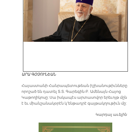
ԱՐԱ ԳՕՉՈՒՆԵԱՆ
​Հայաստանի Հանրապետութեան իշխանութիւնները
որոշած են դատել Տ.Տ. Գարեգին Բ. Ամենայն Հայոց
Կաթողիկոսը: Սա իսկապէս արտասովոր երեւոյթ մըն
է եւ միանշանակօրէն կ՚ենթադրէ գայթակղութիւն մը:
Կարդալ աւելին
Դ