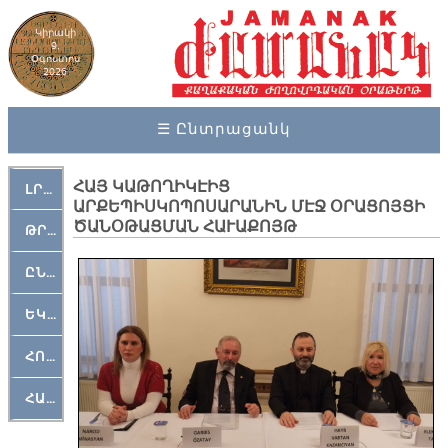
Կիրակի
9,
Օգոստոս
2026
☰ Ընտրացանկ
ՀԱՅ ԿԱԹՈՂԻԿԷԻՑ
ԼՐԱՀՈՍ
ԱՐՔԵՊԻՍԿՈՊՈՍԱՐԱՆԻՆ ՄԷՋ ՕՐԱՑՈՅՑԻ
ԾԱՆՕԹԱՑՄԱՆ ՀԱՒԱՔՈՅԹ
ԹՐՔԱՀԱՅ ԿԵԱՆՔ
ԸՆԿԵՐԱՄՇԱԿՈՒԹԱՅԻՆ
ԵԿԵՂԵՑԱԿԱՆ
ՀՈԳԵՄՏԱՒՈՐ
ՀԱՐԹԱԿ