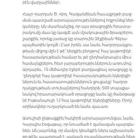
րէն վար­չա­յին­ներ։
Հայր Վար­դան Ծ. Վրդ. Գա­զան­ճեան հա­ւա­քոյ­թի բաց­
ման պատ­շաճ ար­տա­յայ­տու­թիւն­նե­րով ող­ջու­նեց ներ­
կա­նե­րը։ Ան մատ­նան­շեց, որ այս օ­րա­ցոյ­ցին հրա­տա­
րա­կու­մը մաս կը կազ­մէ այն մշա­կու­թա­յին ծրագ­րե­րու
շար­քին, ո­րոնք յա­ռաջ կը տա­րուին Զէ­քիեան Գե­րա­
պայ­ծա­ռին կող­մէ։ Ըստ ի­րեն, սա նաեւ հա­ղոր­դակ­ցու­
թեան մի­ջոց մըն է թէ՛ ներ­քին բնոյ­թով՝ հայ կա­թո­ղի­կէ
հա­սա­րա­կու­թեան հա­մար եւ թէ ընդ­հան­րա­պէս միւս
հա­մայնք­նե­րու հետ յա­րա­բե­րու­թիւն­նե­րուն ա­ռու­մով։
Ար­դա­րեւ, 15 մե­ծա­դիր է­ջե­րէ բաղ­կա­ցեալ օ­րա­ցոյ­ցը կ­­
՚ընդգր­կէ հայ կա­թո­ղի­կէ հա­սա­րա­կու­թեան ե­կե­ղե­ցի­
նե­րուն եւ հաս­տա­տու­թիւն­նե­րուն ցու­ցա­կը՝ հա­ղոր­
դակ­ցու­թեան տուեալ­նե­րով հան­դերձ։ 500 տպա­քա­
նա­կով հրա­տա­րա­կուած օ­րա­ցոյ­ցը նաեւ կը ծա­նօ­թաց­
նէ Իս­թան­պու­լի 12 հայ կա­թո­ղի­կէ ե­կե­ղեցինե­րը։ Ո­րոշ
օ­րի­նակ­ներ ու­ղար­կուած են նաեւ գա­ւառ։
Ա­սու­լի­սի ըն­թաց­քին հա­կիրճ ար­տա­յայ­տուե­ցաւ նաեւ
Կար­պիս Էօ­զա­թայ, որ նուա­ճած է զա­նա­զան պար­գեւ­
ներ։ Ան յայտ­նեց, որ մամ­լոյ կեան­քէն ներս աշ­խա­տան­
քը թէեւ ա­ւար­տած է, սա­կայն լու­սան­կար­չու­թեան հետ