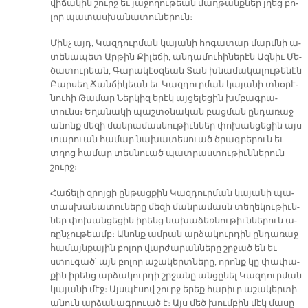
վի­ճա­կին շուրջ եւ յա­ջո­ղու­թեան մաղ­թանք­ներ յղեց բո­
լոր պա­տաս­խա­նա­տու­նե­րուն։
Մինչ այդ, Կազ­դուր­ման կա­յա­նի հո­գա­տար մարմ­նի ա­
տե­նա­պետ Ար­թին Քի­լե­ճի, ան­դա­մու­հի­նե­րէն Ազ­նիւ Մե­
ծա­տու­րեան, Գա­րա­կէօ­զեան Տան խնա­մա­կա­լու­թե­նէն
Բար­սեղ Ճան­ճի­կեան եւ Կազ­դուր­ման կա­յա­նի տնօ­րէ­
նու­հի Թա­մար Ներ­կիզ ե­րէկ այ­ցե­լե­ցին խմբագ­րա­
տունս։ Ե­ղա­նա­կի պաշ­տօ­նա­կան բաց­ման ըն­դա­ռաջ
ա­նոնք մե­զի ման­րա­մաս­նու­թիւն­ներ փո­խան­ցե­ցին այս
տա­րուան հա­մար նա­խա­տե­սուած ծրագ­րե­րուն եւ
տղոց հա­մար տես­նուած պատ­րաս­տու­թիւն­նե­րուն
շուրջ։
Հա­ճե­լի զրոյ­ցի ըն­թաց­քին Կազ­դուր­ման կա­յա­նի պա­
տաս­խա­նա­տու­նե­րը մե­զի ման­րա­մասն տե­ղե­կու­թիւն­
ներ փո­խան­ցե­ցին ի­րենց նա­խա­ձեռ­նու­թիւն­նե­րուն ա­
ռըն­չու­թեամբ։ Ա­նոնք ամ­րան ար­ձա­կուր­դին ըն­դա­ռաջ
հա­մայն­քա­յին բո­լոր վար­ժա­րան­նե­րը շրջած են եւ
ստու­գած՝ այն բո­լոր ա­շա­կերտ­նե­րը, ո­րոնք կը փա­փա­
քին ի­րենց ար­ձա­կուր­դի շրջա­նը ան­ցը­նել Կազ­դուր­ման
կա­յա­նի մէջ։ Այս­պէ­սով շուրջ ե­րեք հա­րիւր ա­շա­կեր­տի
ա­նուն ար­ձա­նագ­րուած է։ Այս մեծ խում­բին մէկ մա­սը