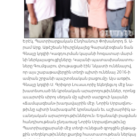
Ե­րէկ, Պատ­րիար­քա­կան Ընդ­հա­նուր Փո­խա­նորդ Տ. Ա­
րամ Արք. Ա­թէ­շեան հիւ­րըն­կա­լեց Գա­րա­կէօ­զեան Տան
Գնա­լը կղզիի Կազ­դուր­ման կա­յա­նի հո­գա­տար մարմ­
նի ներ­կա­յա­ցու­ցիչ­նե­րը։ Կա­յա­նի պա­տաս­խա­նա­տու­
նե­րը Գում­գա­բու փու­թա­ցած էին՝ նկա­տի ու­նե­նա­լով,
որ այս շա­բա­թա­վեր­ջին տե­ղի պի­տի ու­նե­նայ 2016-ի
ամ­րան շրջա­նի պաշ­տօ­նա­կան բա­ցու­մը։ Այս առ­թիւ
Գնա­լը կղզիի Ս. Գրի­գոր Լու­սա­ւո­րիչ ե­կե­ղեց­ւոյ մէջ նա­
խա­տե­սուած են կրօ­նա­կան ա­րա­րո­ղու­թիւն­ներ, ո­րոնց
ա­ւար­տին սի­րոյ սե­ղան մը պի­տի սար­քուի կա­յա­նի
«Ճամ­պա­զեան» խա­ղա­վայ­րին մէջ։ Նո­րին Սրբազ­նու­
թիւ­նը պի­տի նա­խա­գա­հէ կրօ­նա­կան եւ աշ­խար­հիկ ա­
ւան­դա­կան ա­րա­րո­ղու­թիւն­նե­րուն։ Ե­ղա­նա­կի բաց­ման
հան­դի­սու­թեան ըն­դա­ռաջ Նո­րին Սրբազ­նու­թիւ­նը
Պատ­րիար­քա­րա­նի մէջ տե­ղի ու­նե­ցած զրոյ­ցին ըն­թաց­
քին տե­ղե­կու­թիւն­ներ քա­ղեց հաս­տա­տու­թեան ներ­կայ