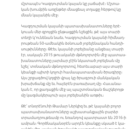
մշտա­պէս Կազ­դուր­ման կա­յան կը յա­ճա­խէ։ Մշտա­
կան խում­բին ա­ռըն­թեր մնա­ցեալ տղա­քը հեր­թով կը
մնան կա­յա­նին մէջ։
Կազ­դուր­ման կա­յա­նի պա­տաս­խա­նա­տու­նե­րը ե­րէ­
կուան մեր զրոյ­ցին ըն­թաց­քին նշե­ցին, թէ այս տա­րի
տե­ղի կ՚ու­նե­նան նաեւ Կազ­դուր­ման կա­յա­նի հիմ­նադ­
րու­թեան 50-ա­մեա­կին ձօ­նուած յո­բե­լե­նա­կան հան­դի­
սու­թիւն­նե­րը։ Թէեւ կա­յա­նի յո­բե­լեա­նը ան­ցեալ տա­րի
էր, սա­կայն 2015 թուա­կա­նի մթնո­լոր­տին մէջ պա­տաս­
խա­նա­տու­նե­րը յար­մար չէին նկա­տած յո­բե­լեան մը
նշել՝ տօ­նա­կան մթնո­լոր­տով, հե­տե­ւա­բար այս տա­րի
կեան­քի պի­տի կո­չուի հա­մա­պա­տաս­խան ծրա­գի­րը։
Այս շրջագ­ծով կղզիի վրայ կը ծրագ­րուի ման­կա­կան
խրախ­ճանք մը եւ հա­յե­րէն բա­ռա­խաղ մը։ Հա­ւա­նա­
կան է, որ քա­ղա­քին մէջ ալ պաշ­տօ­նա­կան ճաշ­կե­րոյթ
մը կազ­մա­կեր­պուի այս յո­բե­լեա­նին առ­թիւ։
Թէ՛ տնօ­րէ­նու­հի Թա­մար Ներ­կիզ եւ թէ կա­յա­նի բո­լոր
պա­տաս­խա­նա­տու­նե­րը աշ­խա­տան­քա­յին բարձր
տրա­մադ­րու­թեամբ ու ե­ռան­դով պատ­րաստ են 2016-ի
ամ­րան։ Գործ­նա­կա­նօ­րէն ար­դէն կեան­քը սկսած է կա­