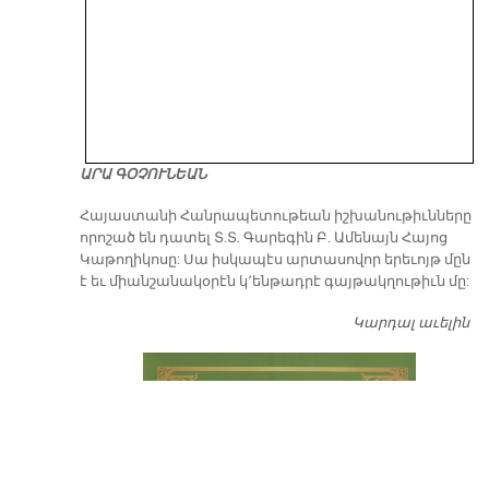
ԱՐԱ ԳՕՉՈՒՆԵԱՆ
​Հայաստանի Հանրապետութեան իշխանութիւնները
որոշած են դատել Տ.Տ. Գարեգին Բ. Ամենայն Հայոց
Կաթողիկոսը: Սա իսկապէս արտասովոր երեւոյթ մըն
է եւ միանշանակօրէն կ՚ենթադրէ գայթակղութիւն մը:
Կարդալ աւելին
Դ