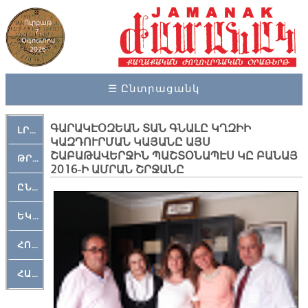
Ուրբաթ
7,
Օգոստոս
2026
☰ Ընտրացանկ
ԳԱՐԱԿԷՕԶԵԱՆ ՏԱՆ ԳՆԱԼԸ ԿՂԶԻԻ
ԼՐԱՀՈՍ
ԿԱԶԴՈՒՐՄԱՆ ԿԱՅԱՆԸ ԱՅՍ
ՇԱԲԱԹԱՎԵՐՋԻՆ ՊԱՇՏՕՆԱՊԷՍ ԿԸ ԲԱՆԱՅ
ԹՐՔԱՀԱՅ ԿԵԱՆՔ
2016-Ի ԱՄՐԱՆ ՇՐՋԱՆԸ
ԸՆԿԵՐԱՄՇԱԿՈՒԹԱՅԻՆ
ԵԿԵՂԵՑԱԿԱՆ
ՀՈԳԵՄՏԱՒՈՐ
ՀԱՐԹԱԿ