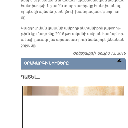
յա­նին մէջ, սա­կայն ե­ղա­նա­կի պաշ­տօ­նա­կան բաց­ման
հան­դի­սու­թիւ­նը ա­մէն տա­րի ա­ռիթ կը հան­դի­սա­նայ,
որ­պէս­զի այն­տեղ ստեղ­ծուի խան­դա­վառ մթնո­լորտ
մը։
Կազ­դուր­ման կա­յա­նի ամ­բողջ ըն­տա­նի­քին յա­ջո­ղու­
թիւն կը մաղ­թենք 2016 թուա­կա­նի ամ­րան հա­մար՝ որ­
պէս­զի լա­ւա­գոյնս ար­գա­սա­ւո­րուի նաեւ յո­բե­լե­նա­կան
շրջա­նը։
Երեքշաբթի, Յուլիս 12, 2016
ՕՐԱԿԱՐԳԻ ՆԻՒԹԵՐԸ
ԴԱՏԵԼ…